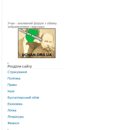
Учан - анонімний форум з обміну
зображеннями і жартами:
Розділи сайту
Страхування
Політика
Право
Інше
Бухгалтерський облік
Економіка
Логіка
Література
Фінанси