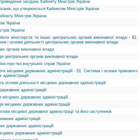
 проведення засідань Кабінету Міністрів України
органів, що утворюються Кабінетом Міністрів України
бінету Міністрів України
рів України
стрів України
оботи міністерств та інших центральних органів виконавчої влади - §1.
ня і основи діяльності центральних органів виконавчої влади
их органів виконавчої влади
ція центральних органів виконавчої влади
Міністерства внутрішніх справ України
оти місцевих державних адміністрацій - §1. Система і основи правового
 адміністрацій
та основи діяльності місцевих державних адміністрацій
державних адміністрацій
 місцевих державних адміністрацій
ція місцевих державних адміністрацій
олови місцевої державної адміністрації та його заступників
жавних адміністрацій
вих державних адміністрацій
ісцевих державних адміністрацій