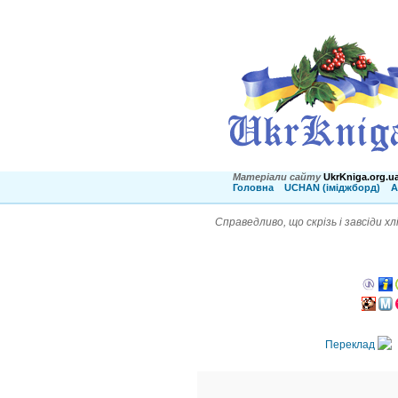
Матеріали сайту
UkrKniga.org.u
Головна
UCHAN (іміджборд)
А
Справедливо, що скрізь і завсіди 
Переклад