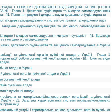
- Розділ І ПОНЯТТЯ ДЕРЖАВНОГО БУДІВНИЦТВА ТА МІСЦЕВОГО
І - Глава 1. Державне будівництво та місцеве самоврядуванняяк
на - §1. Поняття, предмет і джерела науки державного будівництва та
во і місцеве самоврядування у системі суспільних та юридичних наук
і завдання державного будівництва та місцевого самоврядування як
івництво і місцеве самоврядування: минуле і сучасніст - §1. Еволюція
тва і місцевого самоврядування
 науки державного будівництва та місцевого самоврядування в Україні
анізації та діяльності органів публічної влади в Україні - Глава 1
організації роботи органів публічної влади в Україні - §1. Поняття, види
 влади
ічної влади в Україні
 й діяльності органів публічної влади в Україні
ія органів публічної влади
ганів публічної влади
рганів публічної влади
иторіальна та матеріально-фінансова основи організації та діяльності
 Україні - §1. Загальна характеристика системи нормативно-правових
к організації
иторіальний устрій і територіальна основа діяльності органів публічної