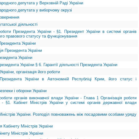
народного депутата у Верховній Раді України
народного депутата у виборчому окрузі
 звернення
утатської діяльності
роботи Президента України - §1. Президент України в системі органів
ого правового статусу та функціонування
 Президента України
ція Президента України
резидента України
резидента України § 6. Гарантії діяльності Президента України
України, організація його роботи
Президента України в Автономній Республіці Крим, його статус і
безпеки і оборони України
роботи органів виконавчої влади України - Глава 1 Організація роботи
и - §1. Кабінет Міністрів України у системі органів державної влади
Міністрів України. Розподіл повноважень між посадовими особами уряду
я Кабінету Міністрів України
інету Міністрів України