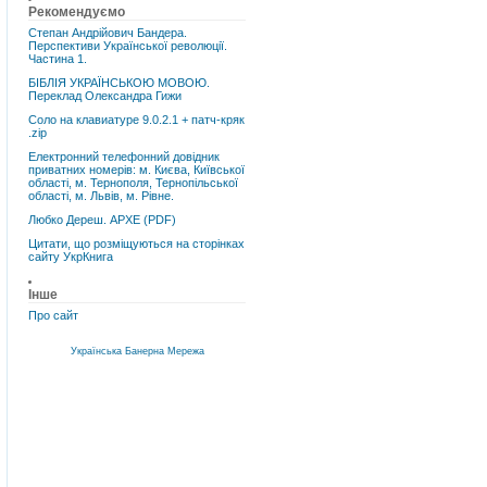
Рекомендуємо
Степан Андрійович Бандера.
Перспективи Української революції.
Частина 1.
БІБЛІЯ УКРАЇНСЬКОЮ МОВОЮ.
Переклад Олександра Гижи
Соло на клавиатуре 9.0.2.1 + патч-кряк
.zip
Електронний телефонний довідник
приватних номерів: м. Києва, Київської
області, м. Тернополя, Тернопільської
області, м. Львів, м. Рівне.
Любко Дереш. АРХЕ (PDF)
Цитати, що розміщуються на сторінках
сайту УкрКнига
Інше
Про сайт
Українська Банерна Мережа