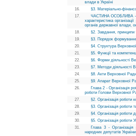
влади в Україні
16.
§3. Матеріально-фінансов
17.
ЧАСТИНА ОСОБЛИВА - Роз
характеристика організації
органів державної влади, о
18.
§2. Завдання, принципи 
19.
§3. Порядок формування
20.
§4. Структура Верховно
21.
§5. Функції та компетен
22.
§6. Форми діяльності В
23.
§7. Методи діяльності В
24.
§8. Акти Верховної Ради
25.
§9. Апарат Верховної Р
26.
Глава 2 - Організація ро
роботи Голови Верховної Ра
27.
§2. Організація роботи 
28.
§3. Організація роботи 
29.
§4. Організація роботи 
30.
§5. Організація роботи
31.
Глава 3 - Організація
народних депутатів України