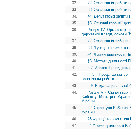
32.
§2. Організація роботи 
33.
§3. Організація роботи 
34.
§4. Депутатські запити і
35.
§5. Основні гарантії деп
36.
Розділ ІV Організація 
державної влади, основи й
37.
§2. Організація виборів
38.
§3. Функції та компетен
39.
§4. Форми діяльності П
40.
§5. Методи діяльності П
41.
§ 7. Апарат Президента 
42.
§ 8. Представництво 
організація роботи
43.
§ 9. Рада національної 
44.
Розділ V - Організація 
Кабінету Міністрів Україн
України
45.
§2. Структура Кабінету 
України
46.
§3.Функції та компетенці
47.
§4.Форми діяльності Каб