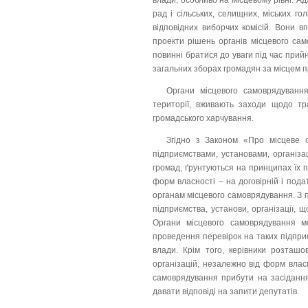
влади, особливо на місцевому рівні. А
рад і сільських, селищних, міських го
відповідних виборчих комісій. Вони в
проекти рішень органів місцевого само
повинні братися до уваги під час прий
загальних зборах громадян за місцем п
Органи місцевого самоврядування
території, вживають заходи щодо тран
громадського харчування.
Згідно з Законом «Про місцеве с
підприємствами, установами, організа
громад, ґрунтуються на принципах їх п
форм власності – на договірній і пода
органам місцевого самов­рядування. З п
підприємства, установи, організації, 
Органи місцевого самоврядування мо
проведення перевірок на таких підпри
влади. Крім того, керівники розташо
організацій, незалежно від форм власн
самоврядування прибути на засідання 
давати відповіді на запити депутатів.