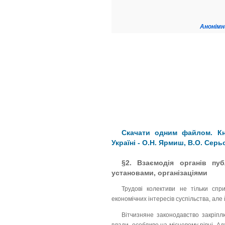
Анонімн
Скачати одним файлом. Кн
Україні - О.Н. Ярмиш, В.О. Серь
§2. Взаємодія органів пу
установами, організаціями
Трудові колективи не тільки спри
економічних інтересів суспільства, але
Вітчизняне законодавство закріпл