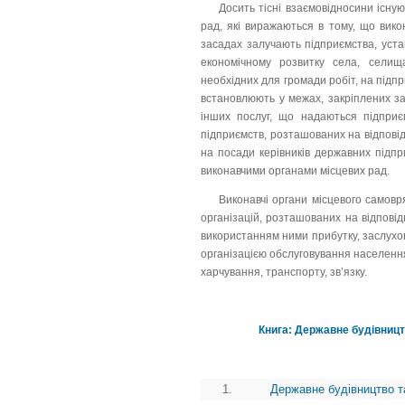
Досить тісні взаємовідносини існу
рад, які виражаються в тому, що вико
засадах залучають підприємства, устан
економічному розвитку села, селищ
необхідних для громади робіт, на підпр
встановлюють у межах, закріплених з
інших послуг, що надаються підприє
підприємств, розташованих на відпові
на посади керівників державних підпр
виконавчими органами місцевих рад.
Виконавчі органи місцевого самов
організацій, розташованих на відповід
використанням ними прибутку, заслухов
організацією обслуговування населення
харчування, транспорту, зв’язку.
Книга: Державне будівництв
1.
Державне будівництво та