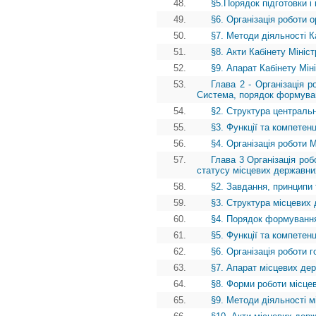
48.
§5.Порядок підготовки і
49.
§6. Організація роботи 
50.
§7. Методи діяльності Ка
51.
§8. Акти Кабінету Мініст
52.
§9. Апарат Кабінету Міні
53.
Глава 2 - Організація р
Система, порядок формуван
54.
§2. Структура центральн
55.
§3. Функції та компетен
56.
§4. Організація роботи 
57.
Глава 3 Організація роб
статусу місцевих державних
58.
§2. Завдання, принципи 
59.
§3. Структура місцевих 
60.
§4. Порядок формування
61.
§5. Функції та компетен
62.
§6. Організація роботи г
63.
§7. Апарат місцевих дер
64.
§8. Форми роботи місце
65.
§9. Методи діяльності м