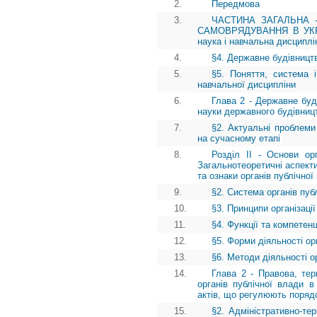
2.
Передмова
3.
ЧАСТИНА ЗАГАЛЬНА 
САМОВРЯДУВАННЯ В УКРАЇН
наука і навчальна дисциплі
4.
§4. Державне будівницт
5.
§5. Поняття, система 
навчальної дисципліни
6.
Глава 2 - Державне буд
науки державного будівниц
7.
§2. Актуальні проблеми
на сучасному етапі
8.
Розділ II - Основи орг
Загальнотеоретичні аспекти 
та ознаки органів публічної
9.
§2. Система органів публ
10.
§3. Принципи організації
11.
§4. Функції та компетенц
12.
§5. Форми діяльності ор
13.
§6. Методи діяльності о
14.
Глава 2 - Правова, тер
органів публічної влади в
актів, що регулюють порядо
15.
§2. Адміністративно-тер