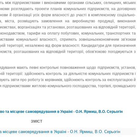
ють між підприємствами і виконавчими органами сільських, селищних, міських
нкоми розглядають проекти планів комунальних підприємств, на договірних
ови й організації усіх форм власності до участі в комплексному соціально-
а, міста, розміщують замовлення на виробництво продукції, виконання
иємствах, ворганізаціях та установах, розташованих на відповідній території,
аконодавством, тарифи на оплату побутових, комунальних, транспортних та
мствами комунальної власності, сприяють зовнішньоекономічним зв’язкам
дній території, незалежно від форм власності. Кандидатури для призначення
иємств, розташованих на відповідній території, обов’язково погоджуються з
рядування мають певні контрольні повноваження щодо підприємств, установ,
ній території: здійснюють контроль за діяльністю комунальних підприємств і
ують звіти про роботу їх керівників, здійснюють контроль за експлуатацією й
 підприємствами житлово-комунального господарства, торгівлі, громадського
о та місцеве самоврядування в Україні - О.Н. Ярмиш, В.О. Серьогін
ЗМІСТ
 місцеве самоврядування в Україні - О.Н. Ярмиш, В.О. Серьогін