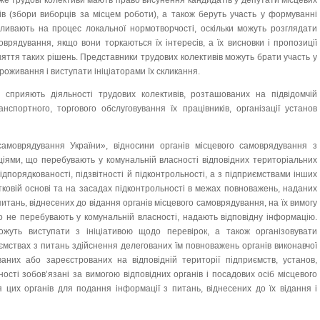
дже трудові колективи мають право висунення кандидатів у депутати місцевих
лів (збори виборців за місцем роботи), а також беруть участь у формуванні
пливають на процес локальної нормотворчості, оскільки можуть розглядати
врядування, якщо вони торкаються їх інтересів, а їх висновки і пропозиції
няття таких рішень. Представники трудових колективів можуть брати участь у
роживання і виступати ініціаторами їх скликання.
 сприяють діяльності трудових колективів, розташованих на підвідомчій
спортного, торгового обслуговування їх працівників, організації установ
амоврядування України», відносини органів місцевого самоврядування з
ціями, що перебувають у комунальній власності відповідних територіальних
ідпорядкованості, підзвітності й підконтрольності, а з підприємствами інших
тковій основі та на засадах підконтрольності в межах повноважень, наданих
итань, віднесених до відання органів місцевого самоврядування, на їх вимогу
що не перебувають у комунальній власності, надають відповідну інформацію.
жуть виступати з ініціативою щодо перевірок, а також організовувати
ємствах з питань здійснення делегованих їм повноважень органів виконавчої
ваних або зареєстрованих на відповідній території підприємств, установ,
ості зобов’язані за вимогою відповідних органів і посадових осіб місцевого
цих органів для подання інформації з питань, віднесених до їх відання і