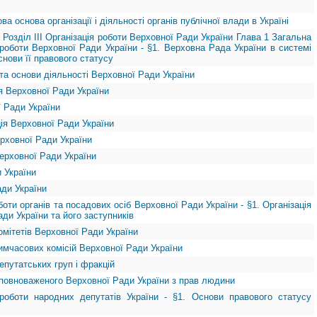
а основа організації і діяльності органів публічної влади в Україні
діл ІІІ Організація роботи Верховної Ради України Глава 1 Загальна
 роботи Верховної Ради України - §1. Верховна Рада України в системі
снови її правового статусу
та основи діяльності Верховної Ради України
 Верховної Ради України
ї Ради України
ція Верховної Ради України
ерховної Ради України
ерховної Ради України
 України
ади України
боти органів та посадових осіб Верховної Ради України - §1. Організація
ди України та його заступників
комітетів Верховної Ради України
тимчасових комісій Верховної Ради України
депутатських груп і фракцій
 Уповноваженого Верховної Ради України з прав людини
 роботи народних депутатів України - §1. Основи правового статусу