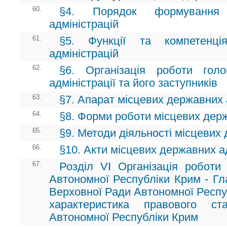
60.
§4. Порядок формування 
адміністрацій
61.
§5. Функції та компетенці
адміністрацій
62.
§6. Організація роботи гол
адміністрації та його заступників
63.
§7. Апарат місцевих державних 
64.
§8. Форми роботи місцевих держ
65.
§9. Методи діяльності місцевих
66.
§10. Акти місцевих державних а
67.
Розділ VI Організація роботи 
Автономної Республіки Крим - Гл
Верховної Ради Автономної Респуб
характеристика правового ст
Автономної Республіки Крим