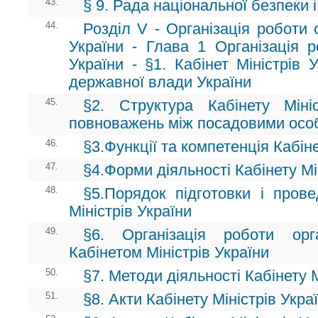
43.
§ 9. Рада національної безпеки 
44.
Розділ V - Організація роботи 
України - Глава 1 Організація р
України - §1. Кабінет Міністрів 
державної влади України
45.
§2. Структура Кабінету Мініс
повноважень між посадовими осо
46.
§3.Функції та компетенція Кабіне
47.
§4.Форми діяльності Кабінету Мі
48.
§5.Порядок підготовки і прове
Міністрів України
49.
§6. Організація роботи ор
Кабінетом Міністрів України
50.
§7. Методи діяльності Кабінету М
51.
§8. Акти Кабінету Міністрів Укра