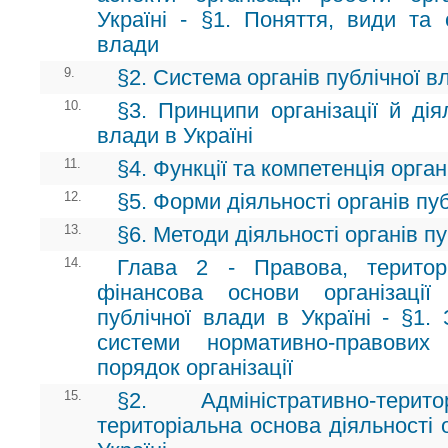
Україні - §1. Поняття, види та 
влади
9.
§2. Система органів публічної вл
10.
§3. Принципи організації й дія
влади в Україні
11.
§4. Функції та компетенція орган
12.
§5. Форми діяльності органів пу
13.
§6. Методи діяльності органів п
14.
Глава 2 - Правова, територ
фінансова основи організації
публічної влади в Україні - §1.
системи нормативно-правових
порядок організації
15.
§2. Адміністративно-тери
територіальна основа діяльності 