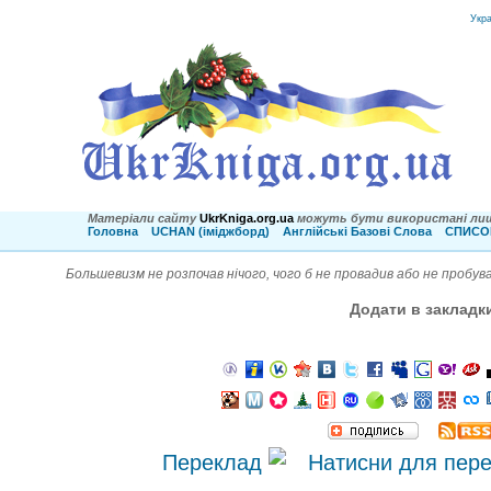
Укр
Матеріали сайту
UkrKniga.org.ua
можуть бути використані лиш
Головна
UCHAN (іміджборд)
Англійські Базові Слова
СПИСОК
Большевизм не розпочав нічого, чого б не провадив або не пробув
Додати в закладк
Переклад