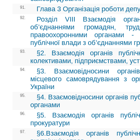
91.
Глава 3 Організація роботи депу
92.
Розділ VIII Взаємодія орга
об’єднаннями громадян, тру
правоохоронними органами - 
публічної влади з об’єднаннями г
93.
§2. Взаємодія органів публі
колективами, підприємствами, уст
94.
§3. Взаємовідносини орган
місцевого самоврядування з о
України
95.
§4. Взаємовідносини органів пу
органами
96.
§5. Взаємодія органів публ
прокуратури
97.
§6.Взаємодія органів публі