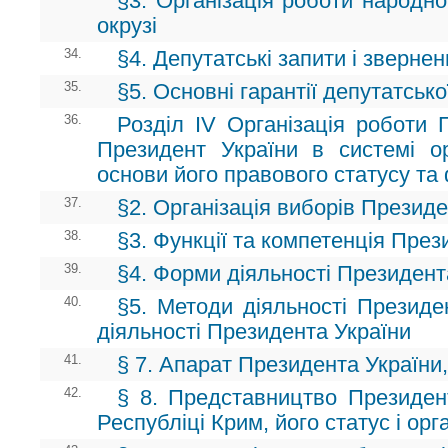
§3. Організація роботи народн
окрузі
34.
§4. Депутатські запити і зверне
35.
§5. Основні гарантії депутатсько
36.
Розділ ІV Організація роботи 
Президент України в системі о
основи його правового статусу та
37.
§2. Організація виборів Президе
38.
§3. Функції та компетенція През
39.
§4. Форми діяльності Президент
40.
§5. Методи діяльності Президен
діяльності Президента України
41.
§ 7. Апарат Президента України,
42.
§ 8. Представництво Президен
Республіці Крим, його статус і орг