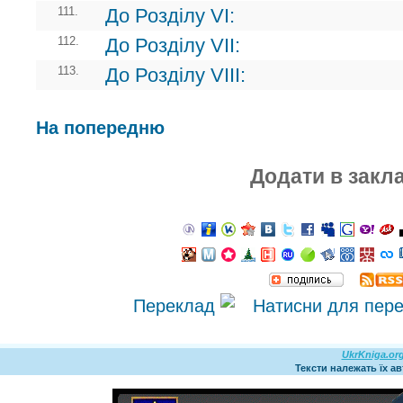
111.
До Розділу VI:
112.
До Розділу VII:
113.
До Розділу VIII:
На попередню
Додати в закл
Переклад
UkrKniga.or
Тексти належать їх а