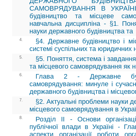
ДЕРЖАВНОГО БУДІВНИЦТ
САМОВРЯДУВАННЯ В УКРАЇНІ 
будівництво та місцеве само
навчальна дисципліна - §1. Пон
науки державного будівництва та
4.
§4. Державне будівництво і м
системі суспільних та юридичних 
5.
§5. Поняття, система і завданн
та місцевого самоврядування як 
6.
Глава 2 - Державне буд
самоврядування: минуле і сучасн
державного будівництва і місцев
7.
§2. Актуальні проблеми науки д
місцевого самоврядування в Украї
8.
Розділ II - Основи організаці
публічної влади в Україні - Гла
аспекти організації роботи ор