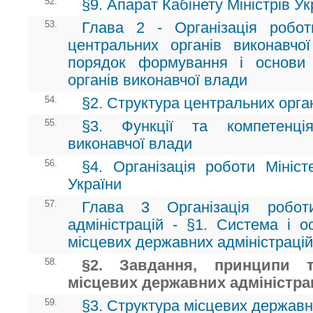
52.
§9. Апарат Кабінету Міністрів Ук
53.
Глава 2 - Організація робот
центральних органів виконавчо
порядок формування і основи 
органів виконавчої влади
54.
§2. Структура центральних орга
55.
§3. Функції та компетенці
виконавчої влади
56.
§4. Організація роботи Мініст
України
57.
Глава 3 Організація робот
адміністрацій - §1. Система і о
місцевих державних адміністрацій
58.
§2. Завдання, принципи т
місцевих державних адміністра
59.
§3. Структура місцевих державн