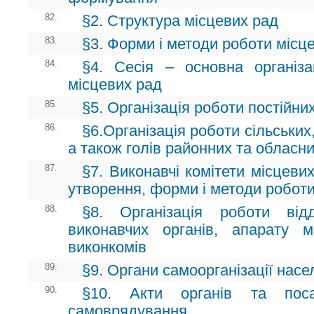
82.
§2. Структура місцевих рад
83.
§3. Форми і методи роботи місц
84.
§4. Сесія – основна організа
місцевих рад
85.
§5. Організація роботи постійни
86.
§6.Організація роботи сільських,
а також голів районних та обласн
87.
§7. Виконавчі комітети місцеви
утворення, форми і методи робот
88.
§8. Організація роботи відд
виконавчих органів, апарату 
виконкомів
89.
§9. Органи самоорганізації нас
90.
§10. Акти органів та поса
самоврядування