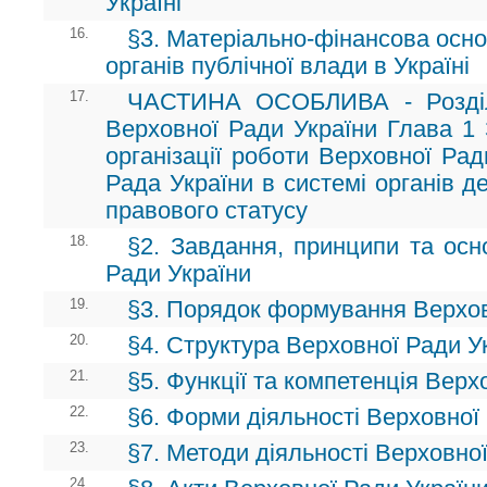
Україні
16.
§3. Матеріально-фінансова основа
органів публічної влади в Україні
17.
ЧАСТИНА ОСОБЛИВА - Розділ 
Верховної Ради України Глава 1 
організації роботи Верховної Рад
Рада України в системі органів д
правового статусу
18.
§2. Завдання, принципи та осн
Ради України
19.
§3. Порядок формування Верхов
20.
§4. Структура Верховної Ради У
21.
§5. Функції та компетенція Верх
22.
§6. Форми діяльності Верховної
23.
§7. Методи діяльності Верховно
24.