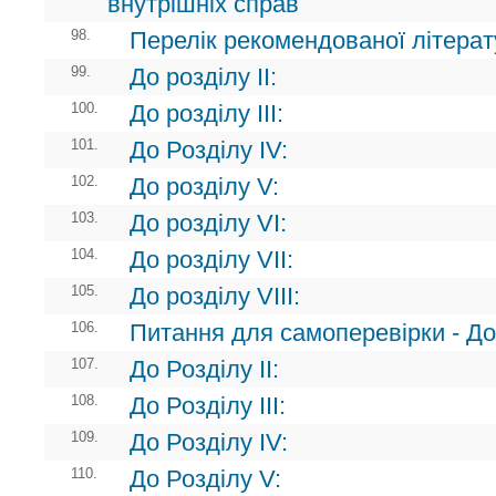
внутрішніх справ
98.
Перелік рекомендованої літерату
99.
До розділу ІІ:
100.
До розділу ІІІ:
101.
До Розділу ІV:
102.
До розділу V:
103.
До розділу VI:
104.
До розділу VII:
105.
До розділу VIII:
106.
Питання для самоперевірки - До 
107.
До Розділу II:
108.
До Розділу III:
109.
До Розділу IV:
110.
До Розділу V: