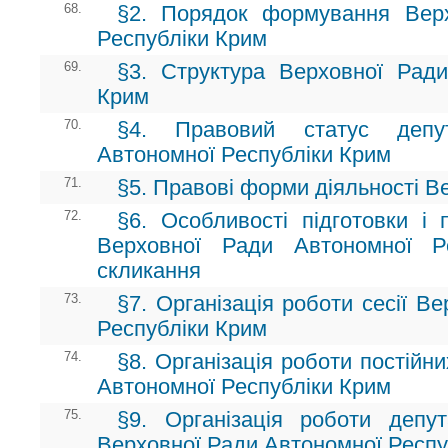
68.
§2. Порядок формування Вер
Республіки Крим
69.
§3. Структура Верховної Ради
Крим
70.
§4. Правовий статус депу
Автономної Республіки Крим
71.
§5. Правові форми діяльності В
72.
§6. Особливості підготовки і 
Верховної Ради Автономної Р
скликання
73.
§7. Організація роботи сесії В
Республіки Крим
74.
§8. Організація роботи постійн
Автономної Республіки Крим
75.
§9. Організація роботи депут
Верховної Ради Автономної Респу