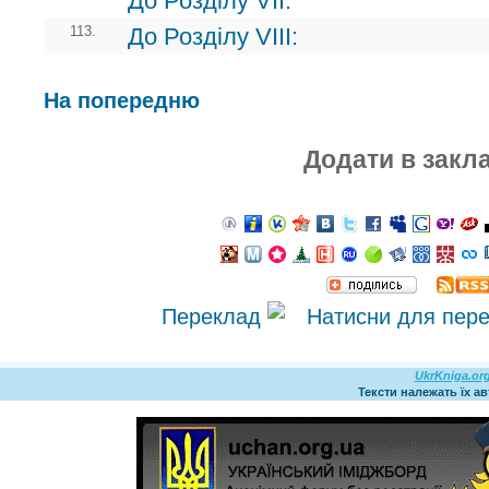
До Розділу VII:
113.
До Розділу VIII:
На попередню
Додати в закл
Переклад
UkrKniga.or
Тексти належать їх а