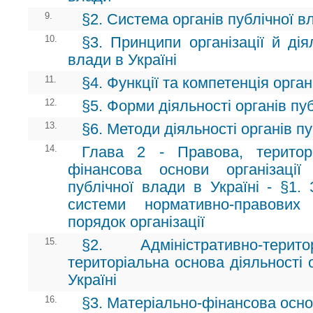
9.
§2. Система органів публічної вл
10.
§3. Принципи організації й дія
влади в Україні
11.
§4. Функції та компетенція орган
12.
§5. Форми діяльності органів пу
13.
§6. Методи діяльності органів п
14.
Глава 2 - Правова, територ
фінансова основи організації
публічної влади в Україні - §1.
системи нормативно-правових
порядок організації
15.
§2. Адміністративно-тери
територіальна основа діяльності 
Україні
16.
§3. Матеріально-фінансова основа