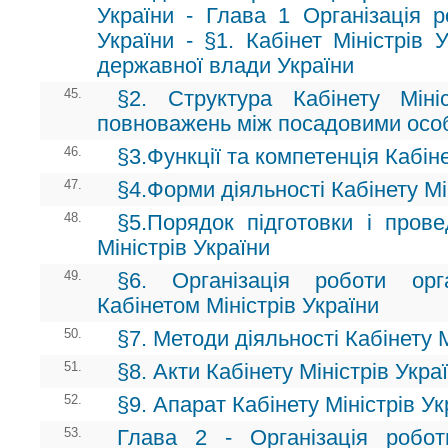
України - Глава 1 Організація р
України - §1. Кабінет Міністрів 
державної влади України
45.
§2. Структура Кабінету Мініс
повноважень між посадовими осо
46.
§3.Функції та компетенція Кабіне
47.
§4.Форми діяльності Кабінету Мі
48.
§5.Порядок підготовки і прове
Міністрів України
49.
§6. Організація роботи ор
Кабінетом Міністрів України
50.
§7. Методи діяльності Кабінету М
51.
§8. Акти Кабінету Міністрів Укра
52.
§9. Апарат Кабінету Міністрів Ук
53.
Глава 2 - Організація робот