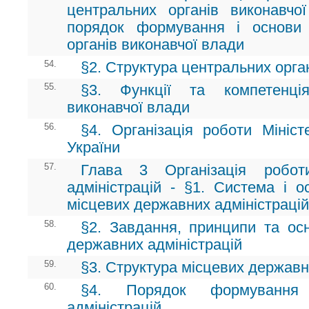
центральних органів виконавчо
порядок формування і основи 
органів виконавчої влади
54.
§2. Структура центральних орга
55.
§3. Функції та компетенці
виконавчої влади
56.
§4. Організація роботи Мініст
України
57.
Глава 3 Організація робот
адміністрацій - §1. Система і о
місцевих державних адміністрацій
58.
§2. Завдання, принципи та осн
державних адміністрацій
59.
§3. Структура місцевих державн
60.
§4. Порядок формування 
адміністрацій