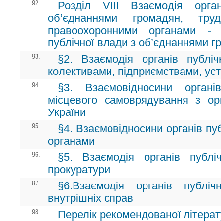
92.
Розділ VIII Взаємодія орга
об’єднаннями громадян, тру
правоохоронними органами - 
публічної влади з об’єднаннями г
93.
§2. Взаємодія органів публі
колективами, підприємствами, уст
94.
§3. Взаємовідносини орган
місцевого самоврядування з о
України
95.
§4. Взаємовідносини органів пу
органами
96.
§5. Взаємодія органів публ
прокуратури
97.
§6.Взаємодія органів публі
внутрішніх справ
98.
Перелік рекомендованої літерату