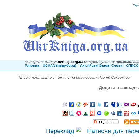
Укр
Матеріали сайту
UkrKniga.org.ua
можуть бути використані лиш
Головна
UCHAN (іміджборд)
Англійські Базові Слова
СПИСОК
Плагіатора важко спіймати на його слові. / Леонід Сухоруков
Додати в закладк
Переклад