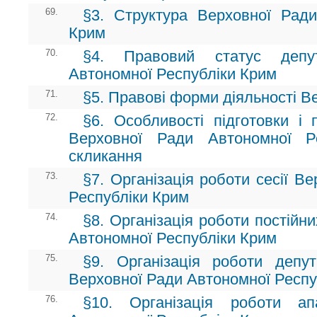
69.
§3. Структура Верховної Ради
Крим
70.
§4. Правовий статус депу
Автономної Республіки Крим
71.
§5. Правові форми діяльності В
72.
§6. Особливості підготовки і 
Верховної Ради Автономної Р
скликання
73.
§7. Організація роботи сесії В
Республіки Крим
74.
§8. Організація роботи постійн
Автономної Республіки Крим
75.
§9. Організація роботи депут
Верховної Ради Автономної Респу
76.
§10. Організація роботи а