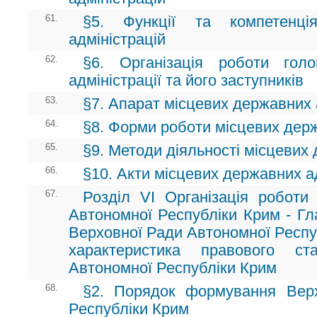
61.
§5. Функції та компетенці
адміністрацій
62.
§6. Організація роботи гол
адміністрації та його заступників
63.
§7. Апарат місцевих державних 
64.
§8. Форми роботи місцевих держ
65.
§9. Методи діяльності місцевих
66.
§10. Акти місцевих державних а
67.
Розділ VI Організація роботи 
Автономної Республіки Крим - Гл
Верховної Ради Автономної Респуб
характеристика правового ст
Автономної Республіки Крим
68.
§2. Порядок формування Вер
Республіки Крим