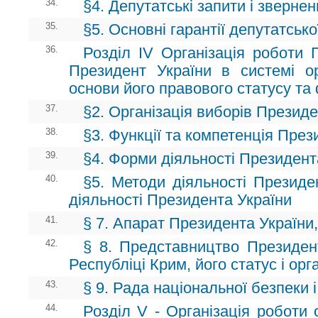
34.
§4. Депутатські запити і зверне
35.
§5. Основні гарантії депутатсько
36.
Розділ ІV Організація роботи 
Президент України в системі о
основи його правового статусу та
37.
§2. Організація виборів Президе
38.
§3. Функції та компетенція През
39.
§4. Форми діяльності Президент
40.
§5. Методи діяльності Президен
діяльності Президента України
41.
§ 7. Апарат Президента України,
42.
§ 8. Представництво Президен
Республіці Крим, його статус і орг
43.
§ 9. Рада національної безпеки 
44.
Розділ V - Організація роботи 