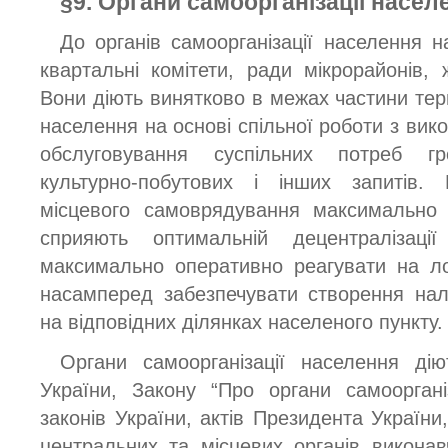
§9. Органи самоорганізації насел
До органів самоорганізації населення н
квартальні комітети, ради мікрорайонів, 
Вони діють винятково в межах частини тер
населення на основі спільної роботи з вико
обслуговування суспільних потреб г
культурно-побутових і інших запитів. 
місцевого самоврядування максимально 
сприяють оптимальній децентралізаці
максимально оперативно реагувати на ло
насамперед забезпечувати створення на
на відповідних ділянках населеного пункту.
Органи самоорганізації населення діют
України, Закону “Про органи самооргані
законів України, актів Президента України,
центральних та місцевих органів викона