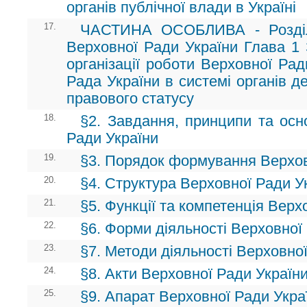
органів публічної влади в Україні
17.
ЧАСТИНА ОСОБЛИВА - Розділ 
Верховної Ради України Глава 1 
організації роботи Верховної Рад
Рада України в системі органів д
правового статусу
18.
§2. Завдання, принципи та осн
Ради України
19.
§3. Порядок формування Верхов
20.
§4. Структура Верховної Ради У
21.
§5. Функції та компетенція Верх
22.
§6. Форми діяльності Верховної
23.
§7. Методи діяльності Верховно
24.
§8. Акти Верховної Ради Україн
25.
§9. Апарат Верховної Ради Укра