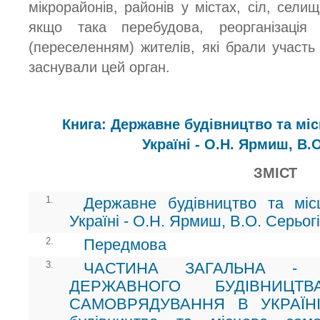
мікрорайонів, районів у містах, сіл, сели
якщо така перебудова, реорганізація
(переселенням) жителів, які брали участь
заснували цей орган.
Книга: Державне будівництво та мі
Україні - О.Н. Ярмиш, В.
ЗМІСТ
1.
Державне будівництво та мі
Україні - О.Н. Ярмиш, В.О. Серьог
2.
Передмова
3.
ЧАСТИНА ЗАГАЛЬНА - 
ДЕРЖАВНОГО БУДІВНИЦТ
САМОВРЯДУВАННЯ В УКРАЇНІ 