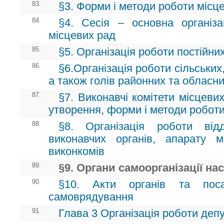
83.
§3. Форми і методи роботи місц
84.
§4. Сесія – основна організа
місцевих рад
85.
§5. Організація роботи постійни
86.
§6.Організація роботи сільських,
а також голів районних та обласн
87.
§7. Виконавчі комітети місцеви
утворення, форми і методи робот
88.
§8. Організація роботи відд
виконавчих органів, апарату 
виконкомів
89.
§9. Органи самоорганізації на
90.
§10. Акти органів та поса
самоврядування
91.
Глава 3 Організація роботи депу