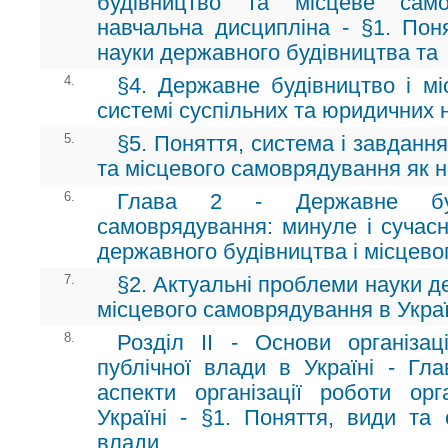
будівництво та місцеве само
навчальна дисципліна - §1. Пон
науки державного будівництва та
4.
§4. Державне будівництво і м
системі суспільних та юридичних 
5.
§5. Поняття, система і завданн
та місцевого самоврядування як 
6.
Глава 2 - Державне буд
самоврядування: минуле і сучасн
державного будівництва і місцев
7.
§2. Актуальні проблеми науки д
місцевого самоврядування в Украї
8.
Розділ II - Основи організаці
публічної влади в Україні - Гла
аспекти організації роботи ор
Україні - §1. Поняття, види та 
влади