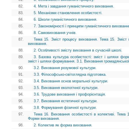
82.
4. Мета і завдання гуманістичного виховання.
83.
5. Механізми становлення особистості.
84.
6. Школи гуманістичного виховання.
85.
7. Закономірності і принципи гуманістичного вихованн
86.
8. Самовиховання учнів.
87.
Тема 15. Зміст процесу виховання. Тема 15. Зміст 
виховання.
88.
2. Особливості змісту виховання в сучасній школі.
89.
3. Базова культура особистості: зміст і шляхи форм
зміст і шляхи формування. 3.1. Виховання громадянської
90.
3.2. Виховання розумової культури.
91.
3.3. Філософсько-світоглядна підготовка.
92.
3.4. Виховання основ моральної культури.
93.
3.5. Виховання екологічної культури.
94.
3.6. Трудове виховання і профорієнтація.
95.
3.7. Виховання естетичної культури.
96.
3.8. Формування фізичної культури.
97.
Тема 16. Виховання особистості в колективі. Тема 1
Форми виховання.
98.
2. Колектив як форма виховання.