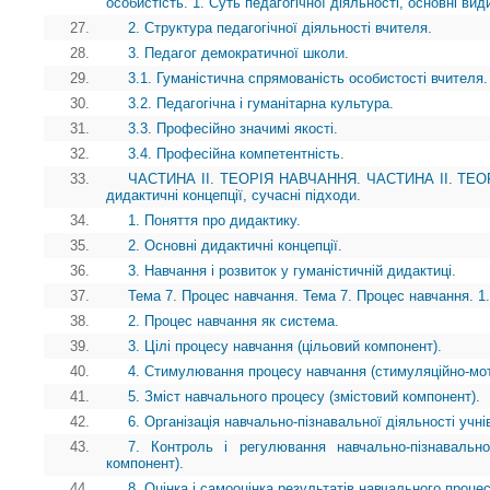
особистість. 1. Суть педагогічної діяльності, основні вид
27.
2. Структура педагогічної діяльності вчителя.
28.
3. Педагог демократичної школи.
29.
3.1. Гуманістична спрямованість особистості вчителя.
30.
3.2. Педагогічна і гуманітарна культура.
31.
3.3. Професійно значимі якості.
32.
3.4. Професійна компетентність.
33.
ЧАСТИНА II. ТЕОРІЯ НАВЧАННЯ. ЧАСТИНА II. ТЕОРІ
дидактичні концепції, сучасні підходи.
34.
1. Поняття про дидактику.
35.
2. Основні дидактичні концепції.
36.
3. Навчання і розвиток у гуманістичній дидактиці.
37.
Тема 7. Процес навчання. Тема 7. Процес навчання. 1
38.
2. Процес навчання як система.
39.
3. Цілі процесу навчання (цільовий компонент).
40.
4. Стимулювання процесу навчання (стимуляційно-мот
41.
5. Зміст навчального процесу (змістовий компонент).
42.
6. Організація навчально-пізнавальної діяльності учні
43.
7. Контроль і регулювання навчально-пізнавально
компонент).
44.
8. Оцінка і самооцінка результатів навчального проце