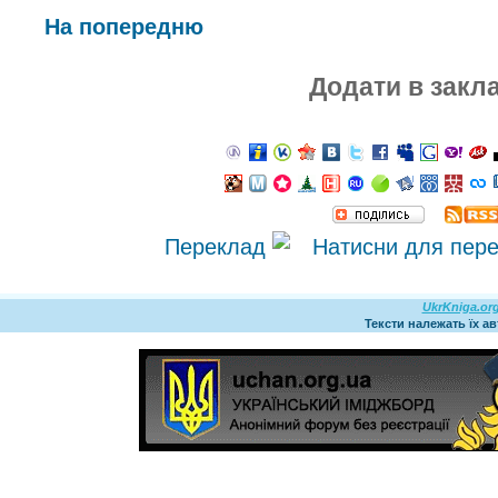
На попередню
Додати в закл
Переклад
UkrKniga.or
Тексти належать їх а