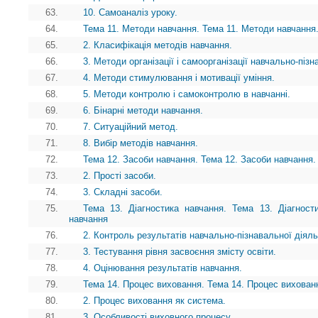
63.
10. Самоаналіз уроку.
64.
Тема 11. Методи навчання. Тема 11. Методи навчання.
65.
2. Класифікація методів навчання.
66.
3. Методи організації і самоорганізації навчально-пізн
67.
4. Методи стимулювання і мотивації уміння.
68.
5. Методи контролю і самоконтролю в навчанні.
69.
6. Бінарні методи навчання.
70.
7. Ситуаційний метод.
71.
8. Вибір методів навчання.
72.
Тема 12. Засоби навчання. Тема 12. Засоби навчання.
73.
2. Прості засоби.
74.
3. Складні засоби.
75.
Тема 13. Діагностика навчання. Тема 13. Діагности
навчання
76.
2. Контроль результатів навчально-пізнавальної діяль
77.
3. Тестування рівня засвоєння змісту освіти.
78.
4. Оцінювання результатів навчання.
79.
Тема 14. Процес виховання. Тема 14. Процес вихован
80.
2. Процес виховання як система.
81.
3. Особливості виховного процесу.