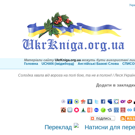
Укр
Матеріали сайту
UkrKniga.org.ua
можуть бути використані лиш
Головна
UCHAN (іміджборд)
Англійські Базові Слова
СПИСОК
Солодка хвала від ворога на полі бою, та не в полоні! / Леся Украї
Додати в закладк
Переклад