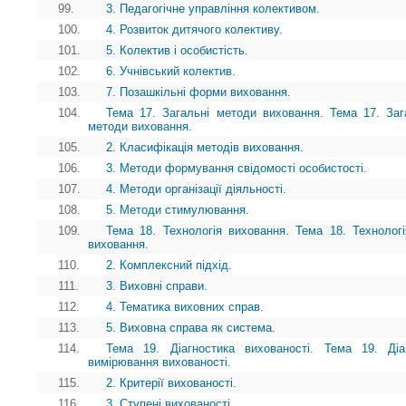
99.
3. Педагогічне управління колективом.
100.
4. Розвиток дитячого колективу.
101.
5. Колектив і особистість.
102.
6. Учнівський колектив.
103.
7. Позашкільні форми виховання.
104.
Тема 17. Загальні методи виховання. Тема 17. Заг
методи виховання.
105.
2. Класифікація методів виховання.
106.
3. Методи формування свідомості особистості.
107.
4. Методи організації діяльності.
108.
5. Методи стимулювання.
109.
Тема 18. Технологія виховання. Тема 18. Технолог
виховання.
110.
2. Комплексний підхід.
111.
3. Виховні справи.
112.
4. Тематика виховних справ.
113.
5. Виховна справа як система.
114.
Тема 19. Діагностика вихованості. Тема 19. Діаг
вимірювання вихованості.
115.
2. Критерії вихованості.
116.
3. Ступені вихованості