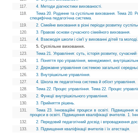
117.
4. Методи діагностики вихованості.
118.
Тема 20. Родинне та суспільне виховання. Тема 20. Ро
специфічна педагогічна система.
119.
2. Сімейне виховання в різні періоди розвитку суспіль
120.
3. Правові основи сучасного сімейного виховання.
121.
4. Взаємодія школи і сім'ї у вихованні дітей та молоді
122.
5. Суспільне виховання.
123.
Тема 21. Управління: суть, історія розвитку, сучасний
124.
1. Поняття про управління, менеджмент, внутрішкільн
125.
2. Державне управління системою загальної середньої
126.
3. Внутрішкільне управління.
127.
4. Школа як педагогічна система й об'єкт управління.
128.
Тема 22. Процес управління. Тема 22. Процес управлі
129.
2. Функції внутрішкільного управління.
130.
3. Прийняття рішень.
131.
Тема 23. Інноваційні процеси в освіті. Підвищення кв
процеси в освіті. Підвищення кваліфікації вчителів. 1. Інно
132.
2. Передовий педагогічний досвід і впровадження дося
133.
3. Підвищення кваліфікації вчителів і їх атестація.