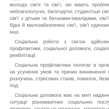
молода сім'я та сім'ї, які мають пробл
неблагополучні, багатодітні, студентські сім'ї
сім'ї з дітьми та батьками-інвалідами, сім
бідні й малозабезпечені сім'ї, сім'ї одинок
інші.
Соціальна робота з сім'єю здійсню
профілактики, соціальної допомоги, соціал
реабілітації.
Соціальна профілактика полягає в орган
на усунення умов та причин виникнення пр
розлучень, стресових станів, помилок, безв
под.
Соціальна допомога має на меті надання
ситуації різноманітних соціальних послу
правових, соціально-медичних, матеріальн