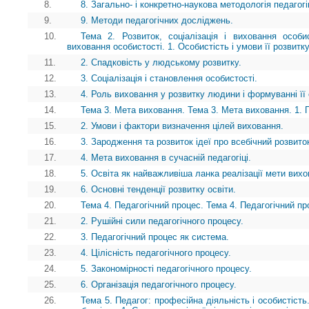
8.
8. Загально- і конкретно-наукова методологія педагогі
9.
9. Методи педагогічних досліджень.
10.
Тема 2. Розвиток, соціалізація і виховання особис
виховання особистості. 1. Особистість і умови її розвитк
11.
2. Спадковість у людському розвитку.
12.
3. Соціалізація і становлення особистості.
13.
4. Роль виховання у розвитку людини і формуванні її 
14.
Тема 3. Мета виховання. Тема 3. Мета виховання. 1. 
15.
2. Умови і фактори визначення цілей виховання.
16.
3. Зародження та розвиток ідеї про всебічний розвито
17.
4. Мета виховання в сучасній педагогіці.
18.
5. Освіта як найважливіша ланка реалізації мети вихо
19.
6. Основні тенденції розвитку освіти.
20.
Тема 4. Педагогічний процес. Тема 4. Педагогічний пр
21.
2. Рушійні сили педагогічного процесу.
22.
3. Педагогічний процес як система.
23.
4. Цілісність педагогічного процесу.
24.
5. Закономірності педагогічного процесу.
25.
6. Організація педагогічного процесу.
26.
Тема 5. Педагог: професійна діяльність і особистість