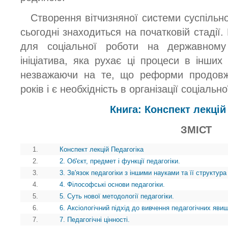
Створення вітчизняної системи суспільно
сьогодні знаходиться на початковій стадії.
для соціальної роботи на державному
ініціатива, яка рухає ці процеси в інших
незважаючи на те, що реформи продов
років і є необхідність в організації соціаль
Книга: Конспект лекцій
ЗМІСТ
1.
Конспект лекцій Педагогіка
2.
2. Об'єкт, предмет і функції педагогіки.
3.
3. Зв'язок педагогіки з іншими науками та її структура
4.
4. Філософські основи педагогіки.
5.
5. Суть нової методології педагогіки.
6.
6. Аксіологічний підхід до вивчення педагогічних явищ
7.
7. Педагогічні цінності.