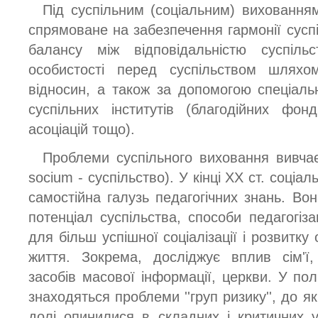
Під суспільним (соціальним) виховання
спрямоване на забезпечення гармонії суспіл
балансу між відповідальністю суспіль
особистості перед суспільством шляхо
відносин, а також за допомогою спеціаль
суспільних інститутів (благодійних фонді
асоціацій тощо).
Проблеми суспільного виховання вивчає 
socium - суспільство). У кінці XX ст. соціа
самостійна галузь педагогічних знань. Во
потенціал суспільства, способи педагогіз
для більш успішної соціалізації і розвитку
життя. Зокрема, досліджує вплив сім'ї
засобів масової інформації, церкви. У полі
знаходяться проблеми ''груп ризику'', до я
долі опинилися в складних і критичних ум