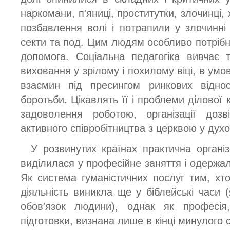
наркомани, п'яниці, проститутки, злочинці, 
позбавлення волі і потрапили у злочинні г
секти та под. Цим людям особливо потрібн
допомога. Соціальна педагогіка вивчає 
виховання у зрілому і похилому віці, в ум
взаємин під пресингом ринкових віднос
боротьби. Цікавлять її і проблеми ділової 
задоволення роботою, організації до
активного співробітництва з церквою у дух
У розвинутих країнах практична організ
виділилася у професійне заняття і одержала
Як система гуманістичних послуг тим, хто
діяльність виникла ще у біблейські часи (я
обов'язок людини), однак як професія
підготовки, визнана лише в кінці минулого с