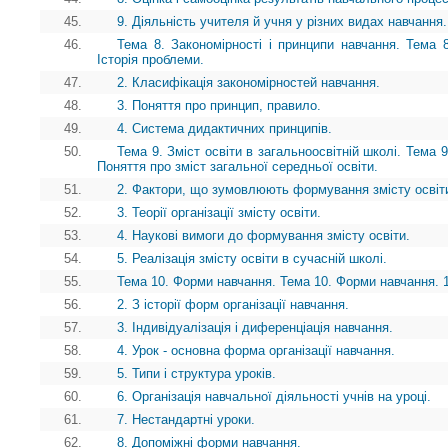
45.
9. Діяльність учителя й учня у різних видах навчання.
46.
Тема 8. Закономірності і принципи навчання. Тема 8
Історія проблеми.
47.
2. Класифікація закономірностей навчання.
48.
3. Поняття про принцип, правило.
49.
4. Система дидактичних принципів.
50.
Тема 9. Зміст освіти в загальноосвітній школі. Тема 9
Поняття про зміст загальної середньої освіти.
51.
2. Фактори, що зумовлюють формування змісту освіт
52.
3. Теорії організації змісту освіти.
53.
4. Наукові вимоги до формування змісту освіти.
54.
5. Реалізація змісту освіти в сучасній школі.
55.
Тема 10. Форми навчання. Тема 10. Форми навчання. 
56.
2. З історії форм організації навчання.
57.
3. Індивідуалізація і диференціація навчання.
58.
4. Урок - основна форма організації навчання.
59.
5. Типи і структура уроків.
60.
6. Організація навчальної діяльності учнів на уроці.
61.
7. Нестандартні уроки.
62.
8. Допоміжні форми навчання.