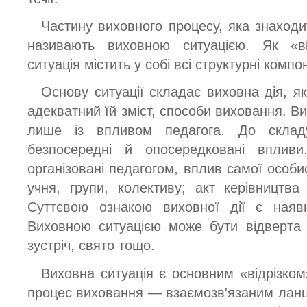
Частину виховного процесу, яка знаходи
називають виховною ситуацією. Як «ві
ситуація містить у собі всі структурні компо
Основу ситуації складає виховна дія, я
адекватний їй зміст, способи виховання. В
лише із впливом педагога. До склад
безпосередні й опосередковані впли
організовані педагогом, вплив самої особи
учня, групи, колективу; акт керівництв
Суттєвою ознакою виховної дії є наявн
Виховною ситуацією може бути відверта 
зустріч, свято тощо.
Виховна ситуація є основним «відрізком
процес виховання — взаємозв'язаним ланцю