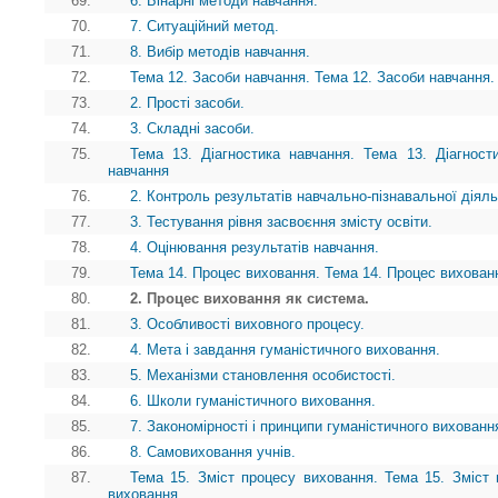
69.
6. Бінарні методи навчання.
70.
7. Ситуаційний метод.
71.
8. Вибір методів навчання.
72.
Тема 12. Засоби навчання. Тема 12. Засоби навчання.
73.
2. Прості засоби.
74.
3. Складні засоби.
75.
Тема 13. Діагностика навчання. Тема 13. Діагности
навчання
76.
2. Контроль результатів навчально-пізнавальної діяль
77.
3. Тестування рівня засвоєння змісту освіти.
78.
4. Оцінювання результатів навчання.
79.
Тема 14. Процес виховання. Тема 14. Процес вихован
80.
2. Процес виховання як система.
81.
3. Особливості виховного процесу.
82.
4. Мета і завдання гуманістичного виховання.
83.
5. Механізми становлення особистості.
84.
6. Школи гуманістичного виховання.
85.
7. Закономірності і принципи гуманістичного вихованн
86.
8. Самовиховання учнів.
87.
Тема 15. Зміст процесу виховання. Тема 15. Зміст 
виховання.