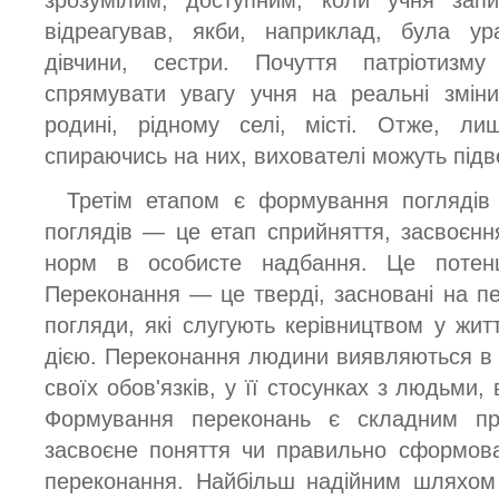
зрозумілим, доступним, коли учня зап
відреагував, якби, наприклад, була ур
дівчини, сестри. Почуття патріотизм
спрямувати увагу учня на реальні змін
родині, рідному селі, місті. Отже, ли
спираючись на них, вихователі можуть підве
Третім етапом є формування поглядів
поглядів — це етап сприйняття, засвоєнн
норм в особисте надбання. Це потенці
Переконання — це тверді, засновані на пе
погляди, які слугують керівництвом у жит
дією. Переконання людини виявляються в її
своїх обов'язків, у її стосунках з людьми, 
Формування переконань є складним пр
засвоєне поняття чи правильно сформов
переконання. Найбільш надійним шляхом