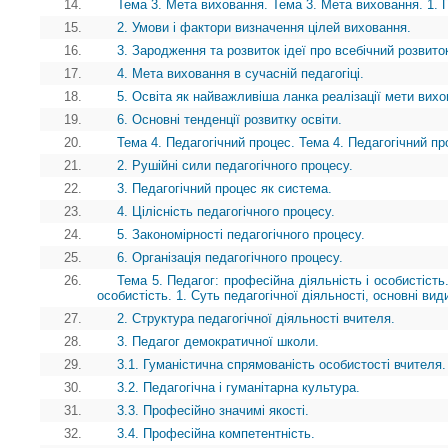
14.
Тема 3. Мета виховання. Тема 3. Мета виховання. 1. 
15.
2. Умови і фактори визначення цілей виховання.
16.
3. Зародження та розвиток ідеї про всебічний розвито
17.
4. Мета виховання в сучасній педагогіці.
18.
5. Освіта як найважливіша ланка реалізації мети вихо
19.
6. Основні тенденції розвитку освіти.
20.
Тема 4. Педагогічний процес. Тема 4. Педагогічний пр
21.
2. Рушійні сили педагогічного процесу.
22.
3. Педагогічний процес як система.
23.
4. Цілісність педагогічного процесу.
24.
5. Закономірності педагогічного процесу.
25.
6. Організація педагогічного процесу.
26.
Тема 5. Педагог: професійна діяльність і особистість
особистість. 1. Суть педагогічної діяльності, основні вид
27.
2. Структура педагогічної діяльності вчителя.
28.
3. Педагог демократичної школи.
29.
3.1. Гуманістична спрямованість особистості вчителя.
30.
3.2. Педагогічна і гуманітарна культура.
31.
3.3. Професійно значимі якості.
32.
3.4. Професійна компетентність.