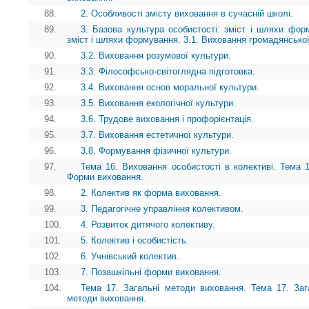
88.
2. Особливості змісту виховання в сучасній школі.
89.
3. Базова культура особистості: зміст і шляхи форм
зміст і шляхи формування. 3.1. Виховання громадянської
90.
3.2. Виховання розумової культури.
91.
3.3. Філософсько-світоглядна підготовка.
92.
3.4. Виховання основ моральної культури.
93.
3.5. Виховання екологічної культури.
94.
3.6. Трудове виховання і профорієнтація.
95.
3.7. Виховання естетичної культури.
96.
3.8. Формування фізичної культури.
97.
Тема 16. Виховання особистості в колективі. Тема 1
Форми виховання.
98.
2. Колектив як форма виховання.
99.
3. Педагогічне управління колективом.
100.
4. Розвиток дитячого колективу.
101.
5. Колектив і особистість.
102.
6. Учнівський колектив.
103.
7. Позашкільні форми виховання.
104.
Тема 17. Загальні методи виховання. Тема 17. Заг
методи виховання.