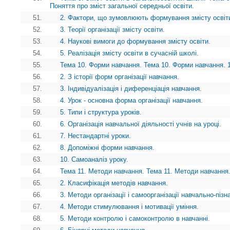
Поняття про зміст загальної середньої освіти.
51.
2. Фактори, що зумовлюють формування змісту освіт
52.
3. Теорії організації змісту освіти.
53.
4. Наукові вимоги до формування змісту освіти.
54.
5. Реалізація змісту освіти в сучасній школі.
55.
Тема 10. Форми навчання. Тема 10. Форми навчання. 
56.
2. З історії форм організації навчання.
57.
3. Індивідуалізація і диференціація навчання.
58.
4. Урок - основна форма організації навчання.
59.
5. Типи і структура уроків.
60.
6. Організація навчальної діяльності учнів на уроці.
61.
7. Нестандартні уроки.
62.
8. Допоміжні форми навчання.
63.
10. Самоаналіз уроку.
64.
Тема 11. Методи навчання. Тема 11. Методи навчання.
65.
2. Класифікація методів навчання.
66.
3. Методи організації і самоорганізації навчально-пізн
67.
4. Методи стимулювання і мотивації уміння.
68.
5. Методи контролю і самоконтролю в навчанні.