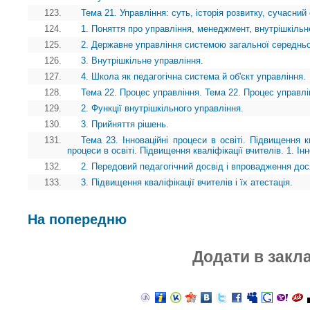
123.
Тема 21. Управління: суть, історія розвитку, сучасний
124.
1. Поняття про управління, менеджмент, внутрішкільн
125.
2. Державне управління системою загальної середньої
126.
3. Внутрішкільне управління.
127.
4. Школа як педагогічна система й об'єкт управління.
128.
Тема 22. Процес управління. Тема 22. Процес управлі
129.
2. Функції внутрішкільного управління.
130.
3. Прийняття рішень.
131.
Тема 23. Інноваційні процеси в освіті. Підвищення кв
процеси в освіті. Підвищення кваліфікації вчителів. 1. Інно
132.
2. Передовий педагогічний досвід і впровадження дося
133.
3. Підвищення кваліфікації вчителів і їх атестація.
На попередню
Додати в закл