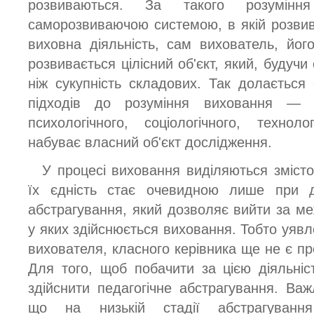
розвиваються. За такого розумін
саморозвиваючою системою, в якій розви
виховна діяльність, сам вихователь, йог
розвивається цілісний об'єкт, який, будуч
ніж сукупність складових. Так долається 
підходів до розуміння виховання — пс
психологічного, соціологічного, технол
набуває власний об'єкт дослідження.
У процесі виховання виділяються змісто
їх єдність стає очевидною лише при д
абстрагування, який дозволяє вийти за ме
у яких здійснюється виховання. Тобто уявл
вихователя, класного керівника ще не є п
Для того, щоб побачити за цією діяльніс
здійснити педагогічне абстрагування. Ва
що на низькій стадії абстрагуван