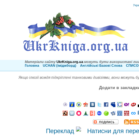
Укр
Матеріали сайту
UkrKniga.org.ua
можуть бути використані лиш
Головна
UCHAN (іміджборд)
Англійські Базові Слова
СПИСОК
Якщо ілюзії вождя підкріплені танковими дивізіями, вони можуть бу
Додати в закладк
Переклад