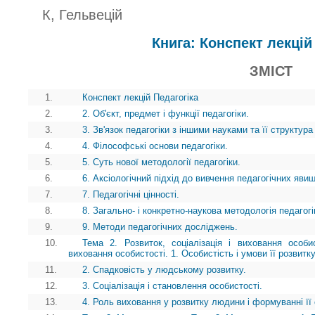
К, Гельвецій
Книга: Конспект лекцій
ЗМІСТ
1.
Конспект лекцій Педагогіка
2.
2. Об'єкт, предмет і функції педагогіки.
3.
3. Зв'язок педагогіки з іншими науками та її структура
4.
4. Філософські основи педагогіки.
5.
5. Суть нової методології педагогіки.
6.
6. Аксіологічний підхід до вивчення педагогічних явищ
7.
7. Педагогічні цінності.
8.
8. Загально- і конкретно-наукова методологія педагогі
9.
9. Методи педагогічних досліджень.
10.
Тема 2. Розвиток, соціалізація і виховання особис
виховання особистості. 1. Особистість і умови її розвитк
11.
2. Спадковість у людському розвитку.
12.
3. Соціалізація і становлення особистості.
13.
4. Роль виховання у розвитку людини і формуванні її 