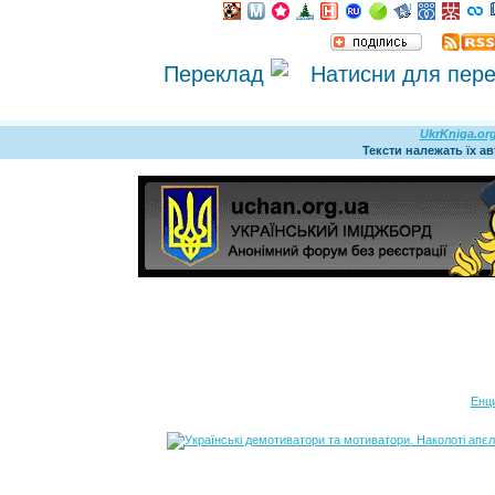
Переклад
UkrKniga.or
Тексти належать їх а
Енц