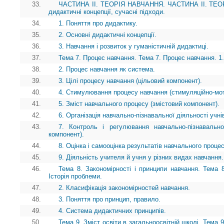
33.
ЧАСТИНА II. ТЕОРІЯ НАВЧАННЯ. ЧАСТИНА II. ТЕОРІ
дидактичні концепції, сучасні підходи.
34.
1. Поняття про дидактику.
35.
2. Основні дидактичні концепції.
36.
3. Навчання і розвиток у гуманістичній дидактиці.
37.
Тема 7. Процес навчання. Тема 7. Процес навчання. 1
38.
2. Процес навчання як система.
39.
3. Цілі процесу навчання (цільовий компонент).
40.
4. Стимулювання процесу навчання (стимуляційно-мот
41.
5. Зміст навчального процесу (змістовий компонент).
42.
6. Організація навчально-пізнавальної діяльності учні
43.
7. Контроль і регулювання навчально-пізнавально
компонент).
44.
8. Оцінка і самооцінка результатів навчального проце
45.
9. Діяльність учителя й учня у різних видах навчання.
46.
Тема 8. Закономірності і принципи навчання. Тема 8
Історія проблеми.
47.
2. Класифікація закономірностей навчання.
48.
3. Поняття про принцип, правило.
49.
4. Система дидактичних принципів.
50.
Тема 9. Зміст освіти в загальноосвітній школі. Тема 9