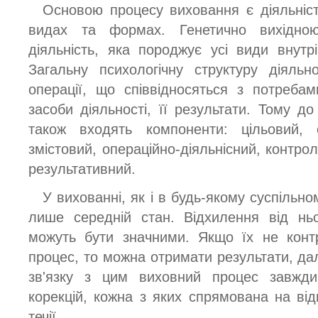
Основою процесу виховання є діяльність
видах та формах. Генетично вихідно
діяльність, яка породжує усі види внутрі
Загальну психологічну структуру діяльн
операції, що співвідносяться з потреба
засоби діяльності, її результати. Тому д
також входять компоненти: цільовий, с
змістовий, операційно-діяльнісний, контро
результативний.
У вихованні, як і в будь-якому суспільно
лише середній стан. Відхилення від нь
можуть бути значними. Якщо їх не конт
процес, то можна отримати результати, дал
зв'язку з цим виховний процес завжди
корекцій, кожна з яких спрямована на ві
течії.