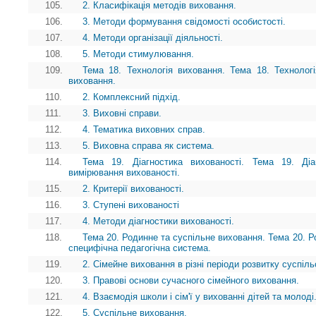
105.
2. Класифікація методів виховання.
106.
3. Методи формування свідомості особистості.
107.
4. Методи організації діяльності.
108.
5. Методи стимулювання.
109.
Тема 18. Технологія виховання. Тема 18. Технолог
виховання.
110.
2. Комплексний підхід.
111.
3. Виховні справи.
112.
4. Тематика виховних справ.
113.
5. Виховна справа як система.
114.
Тема 19. Діагностика вихованості. Тема 19. Діаг
вимірювання вихованості.
115.
2. Критерії вихованості.
116.
3. Ступені вихованості
117.
4. Методи діагностики вихованості.
118.
Тема 20. Родинне та суспільне виховання. Тема 20. Ро
специфічна педагогічна система.
119.
2. Сімейне виховання в різні періоди розвитку суспіль
120.
3. Правові основи сучасного сімейного виховання.
121.
4. Взаємодія школи і сім'ї у вихованні дітей та молоді
122.
5. Суспільне виховання.