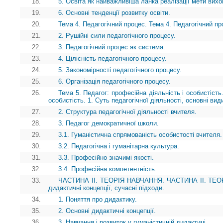
18.
5. Освіта як найважливіша ланка реалізації мети вихо
19.
6. Основні тенденції розвитку освіти.
20.
Тема 4. Педагогічний процес. Тема 4. Педагогічний пр
21.
2. Рушійні сили педагогічного процесу.
22.
3. Педагогічний процес як система.
23.
4. Цілісність педагогічного процесу.
24.
5. Закономірності педагогічного процесу.
25.
6. Організація педагогічного процесу.
26.
Тема 5. Педагог: професійна діяльність і особистість
особистість. 1. Суть педагогічної діяльності, основні вид
27.
2. Структура педагогічної діяльності вчителя.
28.
3. Педагог демократичної школи.
29.
3.1. Гуманістична спрямованість особистості вчителя.
30.
3.2. Педагогічна і гуманітарна культура.
31.
3.3. Професійно значимі якості.
32.
3.4. Професійна компетентність.
33.
ЧАСТИНА II. ТЕОРІЯ НАВЧАННЯ. ЧАСТИНА II. ТЕОРІ
дидактичні концепції, сучасні підходи.
34.
1. Поняття про дидактику.
35.
2. Основні дидактичні концепції.
36.
3. Навчання і розвиток у гуманістичній дидактиці.