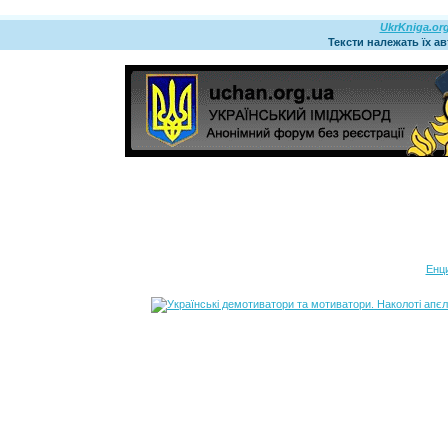
UkrKniga.or
Тексти належать їх а
Енц