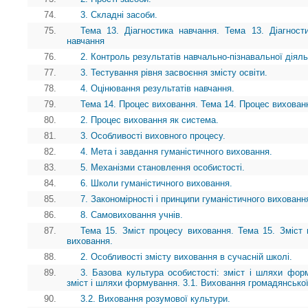
74.
3. Складні засоби.
75.
Тема 13. Діагностика навчання. Тема 13. Діагности
навчання
76.
2. Контроль результатів навчально-пізнавальної діяль
77.
3. Тестування рівня засвоєння змісту освіти.
78.
4. Оцінювання результатів навчання.
79.
Тема 14. Процес виховання. Тема 14. Процес вихован
80.
2. Процес виховання як система.
81.
3. Особливості виховного процесу.
82.
4. Мета і завдання гуманістичного виховання.
83.
5. Механізми становлення особистості.
84.
6. Школи гуманістичного виховання.
85.
7. Закономірності і принципи гуманістичного вихованн
86.
8. Самовиховання учнів.
87.
Тема 15. Зміст процесу виховання. Тема 15. Зміст 
виховання.
88.
2. Особливості змісту виховання в сучасній школі.
89.
3. Базова культура особистості: зміст і шляхи форм
зміст і шляхи формування. 3.1. Виховання громадянської
90.
3.2. Виховання розумової культури.