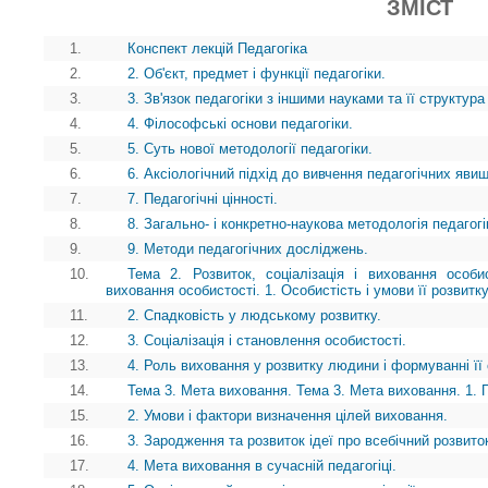
ЗМІСТ
1.
Конспект лекцій Педагогіка
2.
2. Об'єкт, предмет і функції педагогіки.
3.
3. Зв'язок педагогіки з іншими науками та її структура
4.
4. Філософські основи педагогіки.
5.
5. Суть нової методології педагогіки.
6.
6. Аксіологічний підхід до вивчення педагогічних явищ
7.
7. Педагогічні цінності.
8.
8. Загально- і конкретно-наукова методологія педагогі
9.
9. Методи педагогічних досліджень.
10.
Тема 2. Розвиток, соціалізація і виховання особис
виховання особистості. 1. Особистість і умови її розвитк
11.
2. Спадковість у людському розвитку.
12.
3. Соціалізація і становлення особистості.
13.
4. Роль виховання у розвитку людини і формуванні її 
14.
Тема 3. Мета виховання. Тема 3. Мета виховання. 1. 
15.
2. Умови і фактори визначення цілей виховання.
16.
3. Зародження та розвиток ідеї про всебічний розвито
17.
4. Мета виховання в сучасній педагогіці.