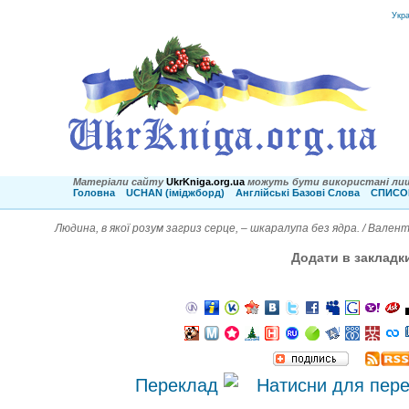
Укр
Матеріали сайту
UkrKniga.org.ua
можуть бути використані лиш
Головна
UCHAN (іміджборд)
Англійські Базові Слова
СПИСОК
Людина, в якої розум загриз серце, – шкаралупа без ядра. / Вале
Додати в закладк
Переклад