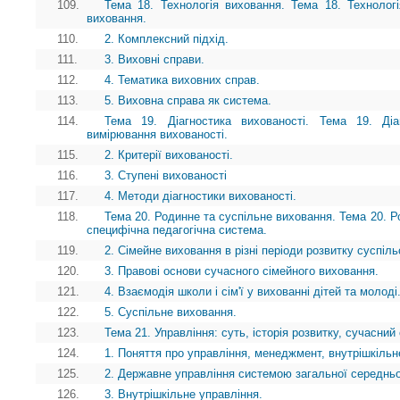
109.
Тема 18. Технологія виховання. Тема 18. Технолог
виховання.
110.
2. Комплексний підхід.
111.
3. Виховні справи.
112.
4. Тематика виховних справ.
113.
5. Виховна справа як система.
114.
Тема 19. Діагностика вихованості. Тема 19. Діаг
вимірювання вихованості.
115.
2. Критерії вихованості.
116.
3. Ступені вихованості
117.
4. Методи діагностики вихованості.
118.
Тема 20. Родинне та суспільне виховання. Тема 20. Ро
специфічна педагогічна система.
119.
2. Сімейне виховання в різні періоди розвитку суспіль
120.
3. Правові основи сучасного сімейного виховання.
121.
4. Взаємодія школи і сім'ї у вихованні дітей та молоді
122.
5. Суспільне виховання.
123.
Тема 21. Управління: суть, історія розвитку, сучасний
124.
1. Поняття про управління, менеджмент, внутрішкільн
125.
2. Державне управління системою загальної середньої
126.
3. Внутрішкільне управління.