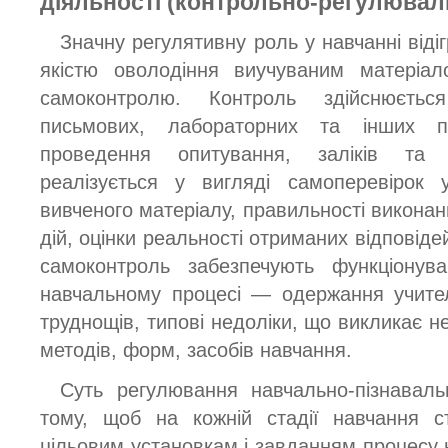
діяльності (контрольно-регулювал
Значну регулятивну роль у навчанні віді
якістю оволодіння виучуваним матеріал
самоконтролю. Контроль здійснюєть
письмових, лабораторних та інших п
проведення опитування, заліків та 
реалізується у вигляді самоперевірок 
вивченого матеріалу, правильності викона
дій, оцінки реальності отриманих відповідей
самоконтроль забезпечують функціонува
навчальному процесі — одержання учител
труднощів, типові недоліки, що викликає не
методів, форм, засобів навчання.
Суть регулювання навчально-пізнавальн
тому, щоб на кожній стадії навчання ст
цільовим установкам і завданням процесу 