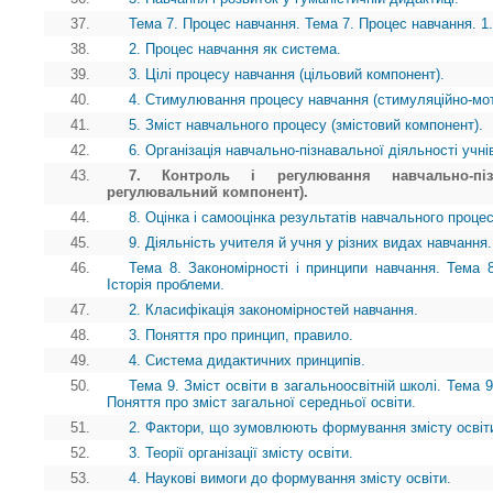
37.
Тема 7. Процес навчання. Тема 7. Процес навчання. 1
38.
2. Процес навчання як система.
39.
3. Цілі процесу навчання (цільовий компонент).
40.
4. Стимулювання процесу навчання (стимуляційно-мот
41.
5. Зміст навчального процесу (змістовий компонент).
42.
6. Організація навчально-пізнавальної діяльності учні
43.
7. Контроль і регулювання навчально-пізн
регулювальний компонент).
44.
8. Оцінка і самооцінка результатів навчального проце
45.
9. Діяльність учителя й учня у різних видах навчання.
46.
Тема 8. Закономірності і принципи навчання. Тема 8
Історія проблеми.
47.
2. Класифікація закономірностей навчання.
48.
3. Поняття про принцип, правило.
49.
4. Система дидактичних принципів.
50.
Тема 9. Зміст освіти в загальноосвітній школі. Тема 9
Поняття про зміст загальної середньої освіти.
51.
2. Фактори, що зумовлюють формування змісту освіт
52.
3. Теорії організації змісту освіти.
53.
4. Наукові вимоги до формування змісту освіти.