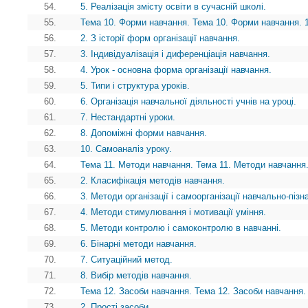
54.
5. Реалізація змісту освіти в сучасній школі.
55.
Тема 10. Форми навчання. Тема 10. Форми навчання. 
56.
2. З історії форм організації навчання.
57.
3. Індивідуалізація і диференціація навчання.
58.
4. Урок - основна форма організації навчання.
59.
5. Типи і структура уроків.
60.
6. Організація навчальної діяльності учнів на уроці.
61.
7. Нестандартні уроки.
62.
8. Допоміжні форми навчання.
63.
10. Самоаналіз уроку.
64.
Тема 11. Методи навчання. Тема 11. Методи навчання.
65.
2. Класифікація методів навчання.
66.
3. Методи організації і самоорганізації навчально-пізн
67.
4. Методи стимулювання і мотивації уміння.
68.
5. Методи контролю і самоконтролю в навчанні.
69.
6. Бінарні методи навчання.
70.
7. Ситуаційний метод.
71.
8. Вибір методів навчання.
72.
Тема 12. Засоби навчання. Тема 12. Засоби навчання.
73.
2. Прості засоби.