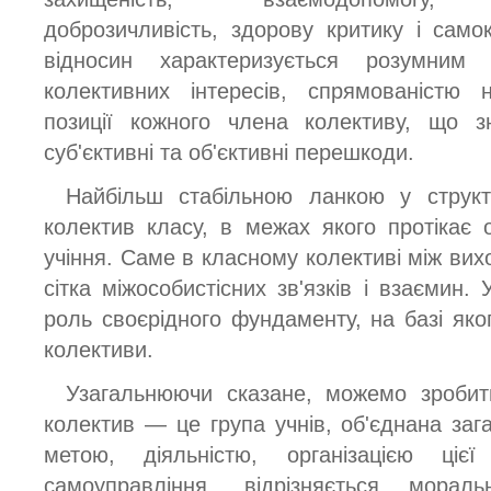
доброзичливість, здорову критику і само
відносин характеризується розумним
колективних інтересів, спрямованістю
позиції кожного члена колективу, що з
суб'єктивні та об'єктивні перешкоди.
Найбільш стабільною ланкою у структ
колектив класу, в межах якого протікає 
учіння. Саме в класному колективі між ви
сітка міжособистісних зв'язків і взаємин. 
роль своєрідного фундаменту, на базі яко
колективи.
Узагальнюючи сказане, можемо зробит
колектив — це група учнів, об'єднана за
метою, діяльністю, організацією ціє
самоуправління, відрізняється моральн