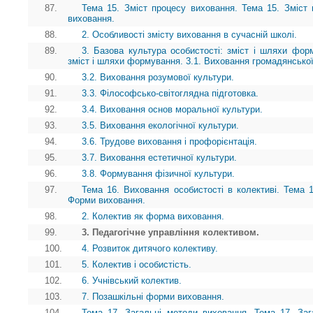
87.
Тема 15. Зміст процесу виховання. Тема 15. Зміст 
виховання.
88.
2. Особливості змісту виховання в сучасній школі.
89.
3. Базова культура особистості: зміст і шляхи форм
зміст і шляхи формування. 3.1. Виховання громадянської
90.
3.2. Виховання розумової культури.
91.
3.3. Філософсько-світоглядна підготовка.
92.
3.4. Виховання основ моральної культури.
93.
3.5. Виховання екологічної культури.
94.
3.6. Трудове виховання і профорієнтація.
95.
3.7. Виховання естетичної культури.
96.
3.8. Формування фізичної культури.
97.
Тема 16. Виховання особистості в колективі. Тема 1
Форми виховання.
98.
2. Колектив як форма виховання.
99.
3. Педагогічне управління колективом.
100.
4. Розвиток дитячого колективу.
101.
5. Колектив і особистість.
102.
6. Учнівський колектив.
103.
7. Позашкільні форми виховання.
104.
Тема 17. Загальні методи виховання. Тема 17. Заг