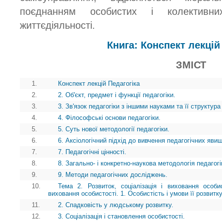
поєднанням особистих і колективних
життєдіяльності.
Книга: Конспект лекцій
ЗМІСТ
1.
Конспект лекцій Педагогіка
2.
2. Об'єкт, предмет і функції педагогіки.
3.
3. Зв'язок педагогіки з іншими науками та її структура
4.
4. Філософські основи педагогіки.
5.
5. Суть нової методології педагогіки.
6.
6. Аксіологічний підхід до вивчення педагогічних явищ
7.
7. Педагогічні цінності.
8.
8. Загально- і конкретно-наукова методологія педагогі
9.
9. Методи педагогічних досліджень.
10.
Тема 2. Розвиток, соціалізація і виховання особис
виховання особистості. 1. Особистість і умови її розвитк
11.
2. Спадковість у людському розвитку.
12.
3. Соціалізація і становлення особистості.