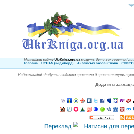
Укр
Матеріали сайту
UkrKniga.org.ua
можуть бути використані лиш
Головна
UCHAN (іміджборд)
Англійські Базові Слова
СПИСОК
Найважливіші здобутки людства зростали й зростатимуть в україн
Додати в закладк
Переклад