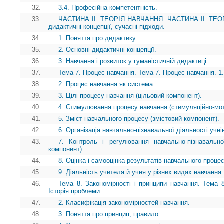
32.
3.4. Професійна компетентність.
33.
ЧАСТИНА II. ТЕОРІЯ НАВЧАННЯ. ЧАСТИНА II. ТЕОРІ
дидактичні концепції, сучасні підходи.
34.
1. Поняття про дидактику.
35.
2. Основні дидактичні концепції.
36.
3. Навчання і розвиток у гуманістичній дидактиці.
37.
Тема 7. Процес навчання. Тема 7. Процес навчання. 1
38.
2. Процес навчання як система.
39.
3. Цілі процесу навчання (цільовий компонент).
40.
4. Стимулювання процесу навчання (стимуляційно-мот
41.
5. Зміст навчального процесу (змістовий компонент).
42.
6. Організація навчально-пізнавальної діяльності учні
43.
7. Контроль і регулювання навчально-пізнавально
компонент).
44.
8. Оцінка і самооцінка результатів навчального проце
45.
9. Діяльність учителя й учня у різних видах навчання.
46.
Тема 8. Закономірності і принципи навчання. Тема 8
Історія проблеми.
47.
2. Класифікація закономірностей навчання.
48.
3. Поняття про принцип, правило.