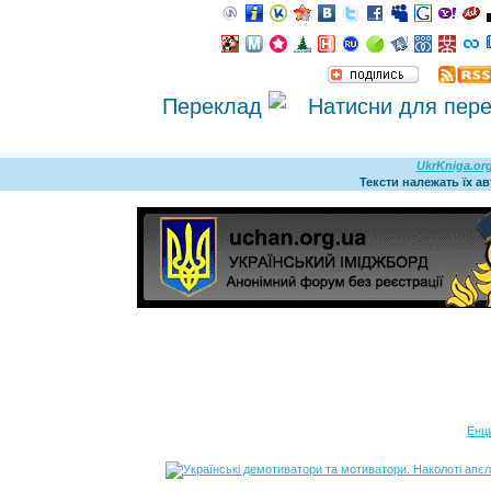
Переклад
UkrKniga.or
Тексти належать їх а
Енц