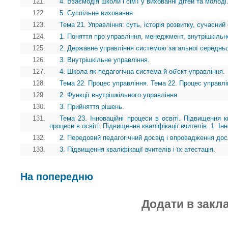
121.
4. Взаємодія школи і сім'ї у вихованні дітей та молоді
122.
5. Суспільне виховання.
123.
Тема 21. Управління: суть, історія розвитку, сучасний
124.
1. Поняття про управління, менеджмент, внутрішкільн
125.
2. Державне управління системою загальної середньої
126.
3. Внутрішкільне управління.
127.
4. Школа як педагогічна система й об'єкт управління.
128.
Тема 22. Процес управління. Тема 22. Процес управлі
129.
2. Функції внутрішкільного управління.
130.
3. Прийняття рішень.
131.
Тема 23. Інноваційні процеси в освіті. Підвищення кв
процеси в освіті. Підвищення кваліфікації вчителів. 1. Інно
132.
2. Передовий педагогічний досвід і впровадження дося
133.
3. Підвищення кваліфікації вчителів і їх атестація.
На попередню
Додати в закл