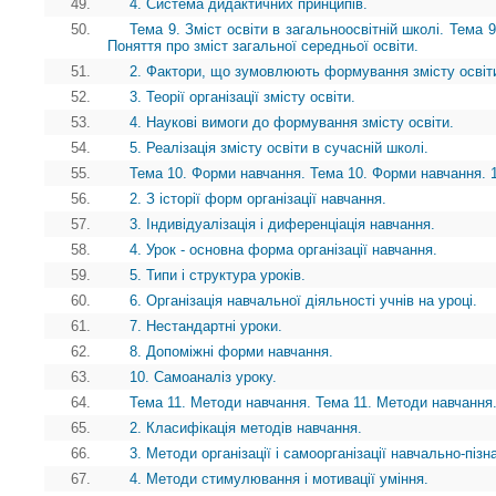
49.
4. Система дидактичних принципів.
50.
Тема 9. Зміст освіти в загальноосвітній школі. Тема 9
Поняття про зміст загальної середньої освіти.
51.
2. Фактори, що зумовлюють формування змісту освіт
52.
3. Теорії організації змісту освіти.
53.
4. Наукові вимоги до формування змісту освіти.
54.
5. Реалізація змісту освіти в сучасній школі.
55.
Тема 10. Форми навчання. Тема 10. Форми навчання. 
56.
2. З історії форм організації навчання.
57.
3. Індивідуалізація і диференціація навчання.
58.
4. Урок - основна форма організації навчання.
59.
5. Типи і структура уроків.
60.
6. Організація навчальної діяльності учнів на уроці.
61.
7. Нестандартні уроки.
62.
8. Допоміжні форми навчання.
63.
10. Самоаналіз уроку.
64.
Тема 11. Методи навчання. Тема 11. Методи навчання.
65.
2. Класифікація методів навчання.
66.
3. Методи організації і самоорганізації навчально-пізн
67.
4. Методи стимулювання і мотивації уміння.