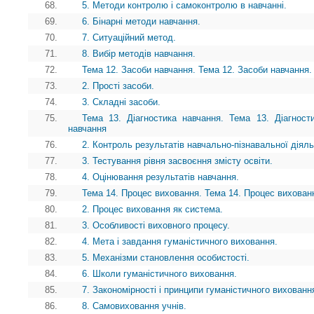
68.
5. Методи контролю і самоконтролю в навчанні.
69.
6. Бінарні методи навчання.
70.
7. Ситуаційний метод.
71.
8. Вибір методів навчання.
72.
Тема 12. Засоби навчання. Тема 12. Засоби навчання.
73.
2. Прості засоби.
74.
3. Складні засоби.
75.
Тема 13. Діагностика навчання. Тема 13. Діагности
навчання
76.
2. Контроль результатів навчально-пізнавальної діяль
77.
3. Тестування рівня засвоєння змісту освіти.
78.
4. Оцінювання результатів навчання.
79.
Тема 14. Процес виховання. Тема 14. Процес вихован
80.
2. Процес виховання як система.
81.
3. Особливості виховного процесу.
82.
4. Мета і завдання гуманістичного виховання.
83.
5. Механізми становлення особистості.
84.
6. Школи гуманістичного виховання.
85.
7. Закономірності і принципи гуманістичного вихованн
86.
8. Самовиховання учнів.