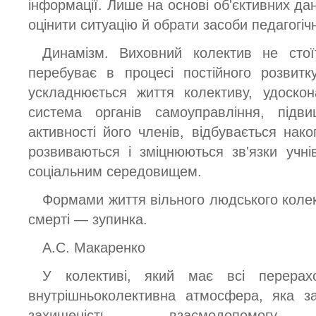
інформації. Лише на основі об'єктивних д
оцінити ситуацію й обрати засоби педагогіч
Динамізм. Виховний колектив не стої
перебуває в процесі постійного розвитк
ускладнюється життя колективу, удоскон
система органів самоуправління, підви
активності його членів, відбувається нак
розвиваються і зміцнюються зв'язки учн
соціальним середовищем.
Формами життя вільного людського коле
смерті — зупинка.
А.С. Макаренко
У колективі, який має всі перерахо
внутрішньоколективна атмосфера, яка за
захищеність, взаємодопомогу, вза