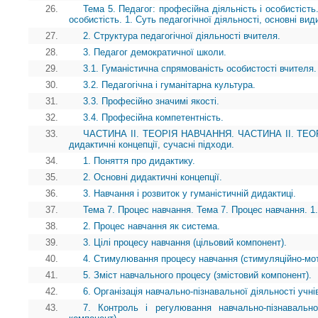
26.
Тема 5. Педагог: професійна діяльність і особистість
особистість. 1. Суть педагогічної діяльності, основні вид
27.
2. Структура педагогічної діяльності вчителя.
28.
3. Педагог демократичної школи.
29.
3.1. Гуманістична спрямованість особистості вчителя.
30.
3.2. Педагогічна і гуманітарна культура.
31.
3.3. Професійно значимі якості.
32.
3.4. Професійна компетентність.
33.
ЧАСТИНА II. ТЕОРІЯ НАВЧАННЯ. ЧАСТИНА II. ТЕОРІ
дидактичні концепції, сучасні підходи.
34.
1. Поняття про дидактику.
35.
2. Основні дидактичні концепції.
36.
3. Навчання і розвиток у гуманістичній дидактиці.
37.
Тема 7. Процес навчання. Тема 7. Процес навчання. 1
38.
2. Процес навчання як система.
39.
3. Цілі процесу навчання (цільовий компонент).
40.
4. Стимулювання процесу навчання (стимуляційно-мот
41.
5. Зміст навчального процесу (змістовий компонент).
42.
6. Організація навчально-пізнавальної діяльності учні
43.
7. Контроль і регулювання навчально-пізнавально