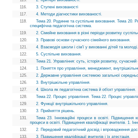
116.
3. Ступені вихованості
117.
4. Методи діагностики вихованості.
118.
Тема 20. Родинне та суспільне виховання. Тема 20. Ро
специфічна педагогічна система.
119.
2. Сімейне виховання в різні періоди розвитку суспіль
120.
3. Правові основи сучасного сімейного виховання.
121.
4. Взаємодія школи і сім'ї у вихованні дітей та молоді
122.
5. Суспільне виховання.
123.
Тема 21. Управління: суть, історія розвитку, сучасний
124.
1. Поняття про управління, менеджмент, внутрішкільн
125.
2. Державне управління системою загальної середньої
126.
3. Внутрішкільне управління.
127.
4. Школа як педагогічна система й об'єкт управління.
128.
Тема 22. Процес управління. Тема 22. Процес управлі
129.
2. Функції внутрішкільного управління.
130.
3. Прийняття рішень.
131.
Тема 23. Інноваційні процеси в освіті. Підвищення кв
процеси в освіті. Підвищення кваліфікації вчителів. 1. Інно
132.
2. Передовий педагогічний досвід і впровадження дося
133.
3. Підвищення кваліфікації вчителів і їх атестація.