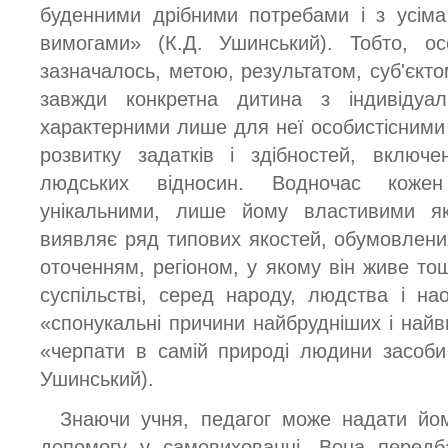
буденними дрібними потребами і з усім
вимогами» (К.Д. Ушинський). Тобто, ос
зазначалось, метою, результатом, суб'єкт
завжди конкретна дитина з індивідуа
характерними лише для неї особистісними
розвитку задатків і здібностей, включ
людських відносин. Водночас кожен
унікальними, лише йому властивими яко
виявляє ряд типових якостей, обумовлених
оточенням, регіоном, у якому він живе то
суспільстві, серед народу, людства і нао
«спонукальні причини найбрудніших і найв
«черпати в самій природі людини засоби 
Ушинський).
Знаючи учня, педагог може надати йом
допомогу у самовихованні. Вона передба