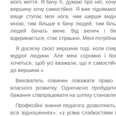
мого життя. Я бачу її, думаю про неї, хочу
вершину хочу самостійно. Я вже піднімаюс
вище ступає моя нога, чим ширше видно
мною, тим більше я бачу людей, тим біль
людей бачать мене. Від величі і бе
відкривається, стає страшно. Мені потрібна
Я досягну своєї вершини тоді, коли спи
мудрої людини. Але мені соромно і боя
хочеться, щоб усі вважали, що я самостій
до вершини.»
Вихователь повинен поважати право 
власного розвитку. Одночасно пробудит
бажання співпрацювати на шляху становлен
Професійні знання педагога дозволяють
всіх відношеннях»: «з усіма слабкостями і 