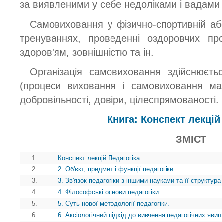
за виявленими у себе недоліками і вадами 
Самовиховання у фізично-спортивній або 
тренуваннях, проведенні оздоровчих пр
здоров'ям, зовнішністю та ін.
Організація самовиховання здійснюєтьс
(процеси виховання і самовиховання маю
добровільності, довіри, цілеспрямованості.
Книга: Конспект лекцій
ЗМІСТ
1.
Конспект лекцій Педагогіка
2.
2. Об'єкт, предмет і функції педагогіки.
3.
3. Зв'язок педагогіки з іншими науками та її структура
4.
4. Філософські основи педагогіки.
5.
5. Суть нової методології педагогіки.
6.
6. Аксіологічний підхід до вивчення педагогічних явищ