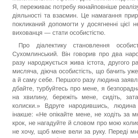
Я, переживає потребу якнайповніше реаліз
діяльності та взаємин. Це намагання прир
покликаний допомогти у досягненні цієї 
вихованця — стати особистістю.
Про діалектику становлення особис
Сухомлинський. Він говорив про два на
разу народжується жива істота, другого р
мисляча, діюча особистість, що бачить уже 
а й саму себе. Першого разу людина заявл
дбайте, турбуйтесь про мене, я безпорадн
на хвилину, бережіть мене, сидіть, за
колиски.» Вдруге народившись, людина
інакше: «Не опікайте мене, не ходіть за м
крок, не нагадуйте й словом про мою коли
не хочу, щоб мене вели за руку. Переді м