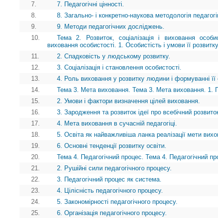
7.
7. Педагогічні цінності.
8.
8. Загально- і конкретно-наукова методологія педагогі
9.
9. Методи педагогічних досліджень.
10.
Тема 2. Розвиток, соціалізація і виховання особис
виховання особистості. 1. Особистість і умови її розвитк
11.
2. Спадковість у людському розвитку.
12.
3. Соціалізація і становлення особистості.
13.
4. Роль виховання у розвитку людини і формуванні її 
14.
Тема 3. Мета виховання. Тема 3. Мета виховання. 1. 
15.
2. Умови і фактори визначення цілей виховання.
16.
3. Зародження та розвиток ідеї про всебічний розвито
17.
4. Мета виховання в сучасній педагогіці.
18.
5. Освіта як найважливіша ланка реалізації мети вихо
19.
6. Основні тенденції розвитку освіти.
20.
Тема 4. Педагогічний процес. Тема 4. Педагогічний пр
21.
2. Рушійні сили педагогічного процесу.
22.
3. Педагогічний процес як система.
23.
4. Цілісність педагогічного процесу.
24.
5. Закономірності педагогічного процесу.
25.
6. Організація педагогічного процесу.