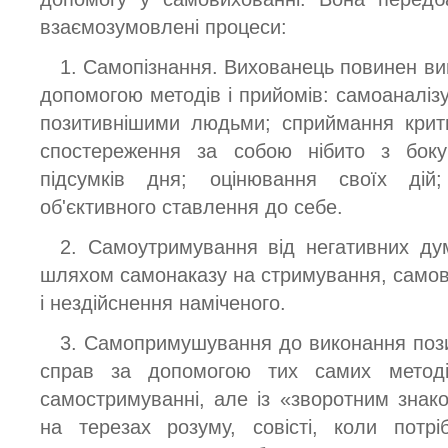
взаємозумовлені процеси:
1. Самопізнання. Вихованець повинен вив
допомогою методів і прийомів: самоаналізу
позитивнішими людьми; сприймання крити
спостереження за собою нібито з боку;
підсумків дня; оцінювання своїх дій
об'єктивного ставлення до себе.
2. Самоутримування від негативних думо
шляхом самонаказу на стримування, самові
і нездійснення наміченого.
3. Самопримушування до виконання позит
справ за допомогою тих самих метод
самостримуванні, але із «зворотним зна
на терезах розуму, совісті, коли потр