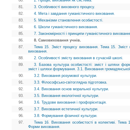
80.
2. Процес виховання як система.
81.
3. Особливості виховного процесу.
82.
4. Мета і завдання гуманістичного виховання.
83.
5. Механізми становлення особистості.
84.
6. Школи гуманістичного виховання.
85.
7. Закономірності і принципи гуманістичного вихованн
86.
8. Самовиховання учнів.
87.
Тема 15. Зміст процесу виховання. Тема 15. Зміст 
виховання.
88.
2. Особливості змісту виховання в сучасній школі.
89.
3. Базова культура особистості: зміст і шляхи форм
зміст і шляхи формування. 3.1. Виховання громадянської
90.
3.2. Виховання розумової культури.
91.
3.3. Філософсько-світоглядна підготовка.
92.
3.4. Виховання основ моральної культури.
93.
3.5. Виховання екологічної культури.
94.
3.6. Трудове виховання і профорієнтація.
95.
3.7. Виховання естетичної культури.
96.
3.8. Формування фізичної культури.
97.
Тема 16. Виховання особистості в колективі. Тема 1
Форми виховання.