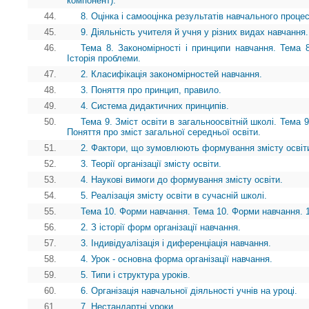
компонент).
44.
8. Оцінка і самооцінка результатів навчального проце
45.
9. Діяльність учителя й учня у різних видах навчання.
46.
Тема 8. Закономірності і принципи навчання. Тема 8
Історія проблеми.
47.
2. Класифікація закономірностей навчання.
48.
3. Поняття про принцип, правило.
49.
4. Система дидактичних принципів.
50.
Тема 9. Зміст освіти в загальноосвітній школі. Тема 9
Поняття про зміст загальної середньої освіти.
51.
2. Фактори, що зумовлюють формування змісту освіт
52.
3. Теорії організації змісту освіти.
53.
4. Наукові вимоги до формування змісту освіти.
54.
5. Реалізація змісту освіти в сучасній школі.
55.
Тема 10. Форми навчання. Тема 10. Форми навчання. 
56.
2. З історії форм організації навчання.
57.
3. Індивідуалізація і диференціація навчання.
58.
4. Урок - основна форма організації навчання.
59.
5. Типи і структура уроків.
60.
6. Організація навчальної діяльності учнів на уроці.
61.
7. Нестандартні уроки.