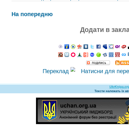
На попередню
Додати в закл
Переклад
UkrKniga.or
Тексти належать їх а