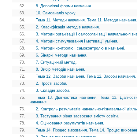
62.
8. Допоміжні форми навчання.
63.
10. Самоаналіз уроку.
64.
Тема 11. Методи навчання. Тема 11. Методи навчання.
65.
2. Класифікація методів навчання.
66.
3. Методи організації і самоорганізації навчально-пізн
67.
4. Методи стимулювання і мотивації уміння.
68.
5. Методи контролю і самоконтролю в навчанні.
69.
6. Бінарні методи навчання.
70.
7. Ситуаційний метод.
71.
8. Вибір методів навчання.
72.
Тема 12. Засоби навчання. Тема 12. Засоби навчання.
73.
2. Прості засоби.
74.
3. Складні засоби.
75.
Тема 13. Діагностика навчання. Тема 13. Діагности
навчання
76.
2. Контроль результатів навчально-пізнавальної діяль
77.
3. Тестування рівня засвоєння змісту освіти.
78.
4. Оцінювання результатів навчання.
79.
Тема 14. Процес виховання. Тема 14. Процес вихован