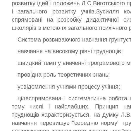
розвитку ідей і положень Л.С.Виготського 
і загального розвитку учнів.Зусилля к
спрямовані на розробку дидактичної с
школярів з метою їх загального психічного 
Система розвиваючого навчання грунтуєт
навчання на високому рівні труднощів;
швидкий темп у вивченні програмового м
провідна роль теоретичних знань;
усвідомлення учнями процесу учіння;
цілеспрямована і систематична робота н
тому числі і найслабших. Принцип на
труднощів характеризується, на думку Л.В
навчання перевищує ''середню норму'' тр
що розкриває духовні сили дитини, дає їм п