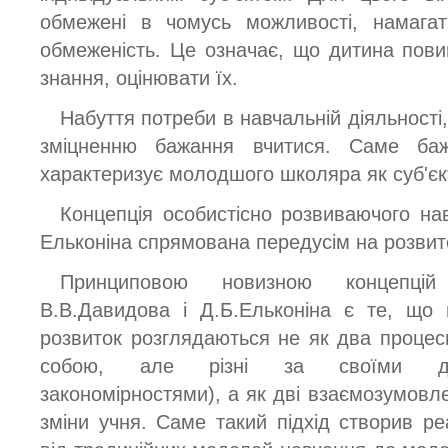
обмежені в чомусь можливості, намага
обмеженість. Це означає, що дитина повин
знання, оцінювати їх.
Набуття потреби в навчальній діяльності
зміцненню бажання вчитися. Саме баж
характеризує молодшого школяра як суб'єкт
Концепція особистісно розвиваючого на
Ельконіна спрямована передусім на розвито
Принциповою новизною концепцій 
В.В.Давидова і Д.Б.Ельконіна є те, що
розвиток розглядаються не як два процеси 
собою, але різні за своїми дже
закономірностями), а як дві взаємозумовл
зміни учня. Саме такий підхід створив р