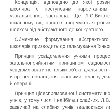
Концепція, відповідно до якої розв
школяра є поступовим наростанням 
узагальнення, застаріла. Ще Л.С.Вигот
шкільному віці поняття формуються різни
шляхом від абстрактного до конкретного.
Обмежене формування абстрактног
школярів призводить до гальмування їхньог
Принцип усвідомлення учнями процесу
загальноприйнятим принципом свідомост
усвідомлювати не тільки об'єкт діяльності -
й процес оволодіння знаннями, власну діял
й операції.
Принцип цілеспрямованої і систематично
учнів, у тому числі і найбільш слабких. Л.
зазвичай на слабких учнів звалюється л