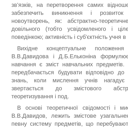
зв'язків, на перетворення самих віднош
забезпечить виникнення і розвиток
новоутворень, як: абстрактно-теоретич
довільного (тобто усвідомленого і ціл
поведінкою; активність і суб'єктність учня в
Вихідне концептуальне положення
В.В.Давидова і Д.Б.Ельконіна формулює
навчання є зміст навчальних предметів. 
передбачається будувати відповідно до
знань, коли мислення учнів нагадує
звертається до змістового абстра
теоретизування і под.
В основі теоретичної свідомості і м
В.В.Давидов, лежить змістове узагальне
певну систему предметів, що перебувают