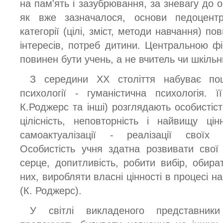
на пам'ять і зазубрювання, за зневагу до о
як вже зазначалося, основи педоцентри
категорії (цілі, зміст, методи навчання) п
інтересів, потреб дитини. Центральною ф
повинен бути учень, а не вчитель чи шкіль
З середини XX століття набуває п
психології - гуманістична психологія. 
К.Роджерс та інші) розглядають особистіст
цілісність, неповторність і найвищу ці
самоактуалізації - реалізації своїх
Особистість учня здатна розвивати свої
серце, допитливість, робити вибір, обира
них, виробляти власні цінності в процесі на
(К. Роджерс).
У світлі викладеного представники 