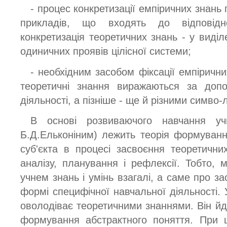
- процес конкретизації емпіричних знань 
прикладів, що входять до відповідн
конкретизація теоретичних знань - у виділе
одиничних проявів цілісної системи;
- необхідним засобом фіксації емпірични
теоретичні знання виражаються за допо
діяльності, а пізніше - ще й різними симво
В основі розвиваючого навчання уч
Б.Д.Ельконіним) лежить теорія формування
суб'єкта в процесі засвоєння теоретичн
аналізу, планування і рефлексії. Тобто,
учнем знань і умінь взагалі, а саме про за
формі специфічної навчальної діяльності. У
оволодіває теоретичними знаннями. Він йд
формування абстрактного поняття. При 