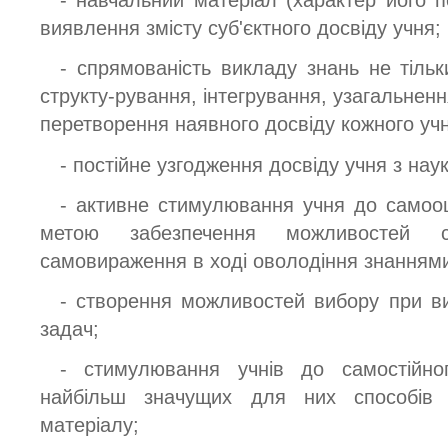
- навчальний матеріал (характер його п
виявлення змісту суб'єктного досвіду учня;
- спрямованість викладу знань не тільк
структу-рування, інтегрування, узагальненн
перетворення наявного досвіду кожного уч
- постійне узгодження досвіду учня з нау
- активне стимулювання учня до самооці
метою забезпечення можливостей сам
самовираження в ході оволодіння знанням
- створення можливостей вибору при ви
задач;
- стимулювання учнів до самостійно
найбільш значущих для них способів 
матеріалу;