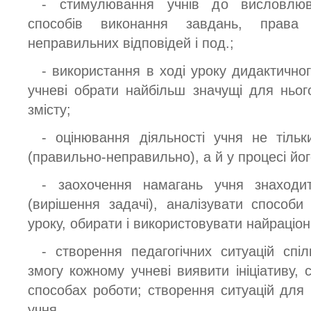
- стимулювання учнів до висловлюва
способів виконання завдань, прав
неправильних відповідей і под.;
- використання в ході уроку дидактично
учневі обрати найбільш значущі для ньо
змісту;
- оцінювання діяльності учня не тільк
(правильно-неправильно), а й у процесі йо
- заохочення намагань учня знаходи
(вирішення задачі), аналізувати способи
уроку, обирати і використовувати найраціон
- створення педагогічних ситуацій спі
змогу кожному учневі виявити ініціативу, с
способах роботи; створення ситуацій дл
учня.