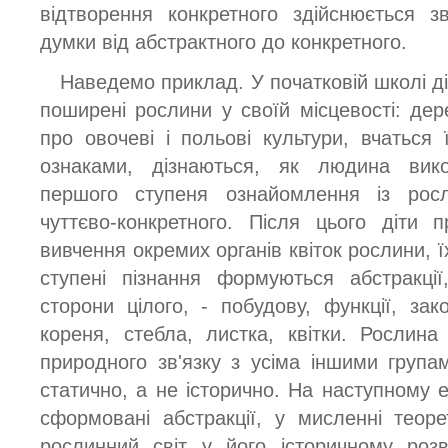
відтворення конкретного здійснюється 
думки від абстрактного до конкретного.
Наведемо приклад. У початковій школі д
поширені рослини у своїй місцевості: дерев
про овочеві і польові культури, вчаться 
ознаками, дізнаються, як людина вико
першого ступеня ознайомлення із рос
чуттєво-конкретного. Після цього діти 
вивчення окремих органів квіток рослини, ї
ступені пізнання формуються абстракції
сторони цілого, - побудову, функції, зак
кореня, стебла, листка, квітки. Рослина
природного зв'язку з усіма іншими група
статично, а не історично. На наступному 
сформовані абстракції, у мисленні теор
рослинний світ у його історичному роз