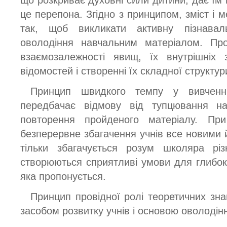
це перепона. Згідно з принципом, зміст і 
так, щоб викликати активну пізнавал
оволодіння навчальним матеріалом. Про
взаємозалежності явищ, їх внутрішніх з
відомостей і створенні їх складної структур
Принцип швидкого темпу у вивченні
передбачає відмову від тупцювання на 
повторення пройденого матеріалу. Пр
безперервне збагачення учнів все новими 
тільки збагачується розум школяра різ
створюються сприятливі умови для глибок
яка пропонується.
Принцип провідної ролі теоретичних зна
засобом розвитку учнів і основою оволодін