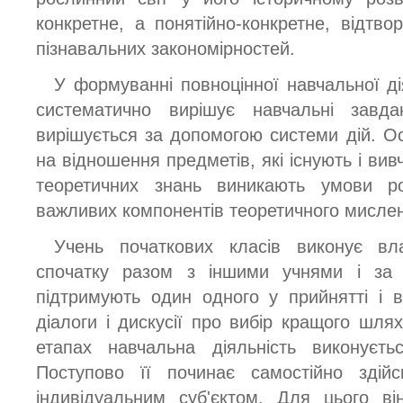
конкретне, а понятійно-конкретне, відтво
пізнавальних закономірностей.
У формуванні повноцінної навчальної д
систематично вирішує навчальні завд
вирішується за допомогою системи дій. Ос
на відношення предметів, які існують і вив
теоретичних знань виникають умови р
важливих компонентів теоретичного мисле
Учень початкових класів виконує вла
спочатку разом з іншими учнями і за
підтримують один одного у прийнятті і в
діалоги і дискусії про вибір кращого шля
етапах навчальна діяльність виконуєть
Поступово її починає самостійно здій
індивідуальним суб'єктом. Для цього в