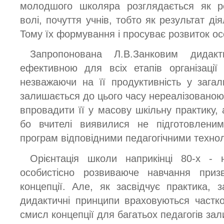
молодшого школяра розглядається як ре
волі, почуття учнів, тобто як результат дія
Тому їх формування і просуває розвиток осо
Запропонована Л.В.Занковим дидак
ефективною для всіх етапів організації
незважаючи на її продуктивність у зага
залишається до цього часу нереалізованою
впровадити її у масову шкільну практику, 
бо вчителі виявилися не підготовлени
програм відповідними педагогічними технол
Орієнтація школи наприкінці 80-х - 
особистісно розвиваюче навчання приз
концепції. Але, як засвідчує практика, 
дидактичні принципи враховуються частк
смисл концепції для багатьох педагогів за