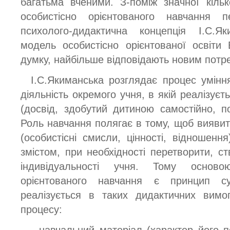
багатьма вченими. З-поміж значної кільк
особистісно орієнтованого навчання 
психолого-дидактична концепція І.С.Я
модель особистісно орієнтованої освіти
думку, найбільше відповідають новим потре
І.С.Якиманська розглядає процес умінн
діяльність окремого учня, в якій реалізуєт
(досвід, здобутий дитиною самостійно, 
Роль навчання полягає в тому, щоб виявит
(особистісні смисли, цінності, відношенн
змістом, при необхідності перетворити, с
індивідуальності учня. Тому основою
орієнтованого навчання є принцип суб
реалізується в таких дидактичних вимо
процесу: