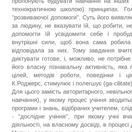
пропонують будувати навчання на інших 
технократичною школою) принципах. Г
''розвиваючої допомоги''. Суть його виявля
за людину, не вказувати їй, що робити, н
допомогти їй усвідомити себе і пробуд
внутрішні сили, щоб вона сама робила 
відповідала за них. Тому завдання вчит
диктувати готове, і, можливо, не потрібне
його власну пізнавальну активність, яка 
цілей, методів роботи, поведінки і ці
К.Роджерс, стимулює і полегшує (ga-cilitate
Для цього замість авторитарного, невільног
навчання), у якому процес учіння зводить
програми і знань, відібраних учителем, слі
- ''дослідне учіння'', при якому учні вч
діяльності, на власному досвіді, в процесі 