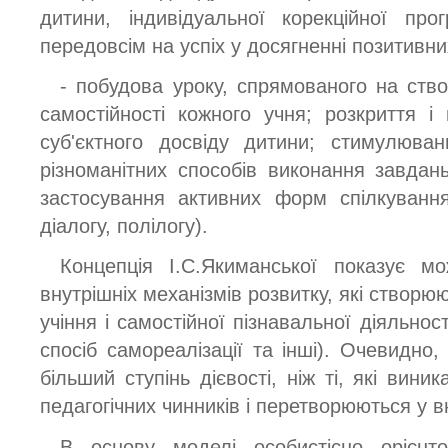
дитини, індивідуальної корекційної пр
передовсім на успіх у досягненні позитивни
- побудова уроку, спрямованого на ство
самостійності кожного учня; розкриття 
суб'єктного досвіду дитини; стимулюва
різноманітних способів виконання завда
застосування активних форм спілкуванн
діалогу, полілогу).
Концепція І.С.Якиманської показує мо
внутрішніх механізмів розвитку, які створю
учіння і самостійної пізнавальної діяльност
спосіб самореалізації та інші). Очевидно
більший ступінь дієвості, ніж ті, які вини
педагогічних чинників і перетворюються у в
В основу моделі особистісно орієнто