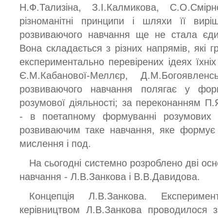
Н.Ф.Тализіна, З.І.Калмикова, С.О.Смір
різноманітні принципи і шляхи її вирі
розвиваючого навчання ще не стала єди
Вона складається з різних напрямів, які г
експериментально перевірених ідеях їхніх
Є.М.Кабанової-Меллєр, Д.М.Богоявлен
розвиваючого навчання полягає у фор
розумової діяльності; за переконанням П.Я
- в поетапному формуванні розумових д
розвиваючим таке навчання, яке формує 
мислення і под.
На сьогодні системно розроблено дві осн
навчання - Л.В.Занкова і В.В.Давидова.
Концепція Л.В.Занкова. Експериме
керівництвом Л.В.Занкова проводилося з