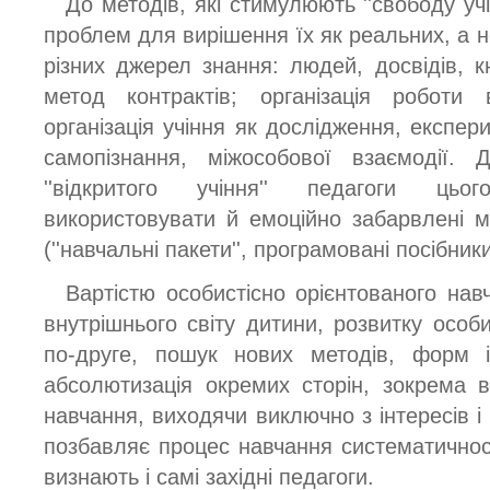
До методів, які стимулюють ''свободу уч
проблем для вирішення їх як реальних, а 
різних джерел знання: людей, досвідів, кн
метод контрактів; організація роботи 
організація учіння як дослідження, експери
самопізнання, міжособової взаємодії.
''відкритого учіння'' педагоги ць
використовувати й емоційно забарвлені мет
(''навчальні пакети'', програмовані посібники
Вартістю особистісно орієнтованого нав
внутрішнього світу дитини, розвитку особ
по-друге, пошук нових методів, форм і
абсолютизація окремих сторін, зокрема в
навчання, виходячи виключно з інтересів і 
позбавляє процес навчання систематичност
визнають і самі західні педагоги.