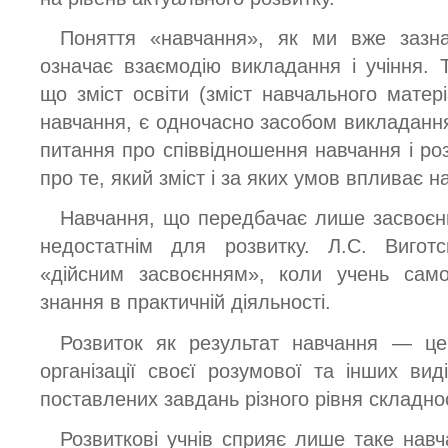
Поняття «навчання», як ми вже зазна
означає взаємодію викладання і учіння. 
що зміст освіти (зміст навчального матер
навчання, є одночасно засобом викладання
питання про співвідношення навчання і ро
про те, який зміст і за яких умов впливає н
Навчання, що передбачає лише засвоєння
недостатнім для розвитку. Л.С. Виготс
«дійсним засвоєнням», коли учень само
знання в практичній діяльності.
Розвиток як результат навчання — це 
організації своєї розумової та інших вид
поставлених завдань різного рівня складнос
Розвиткові учнів сприяє лише таке навч