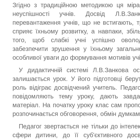
Згідно з традиційною методикою ця мір
неуспішності учнів. Досвід Л.В.Зан
перевантаження учнів, що не встигають,
сприяє їхньому розвитку, а навпаки, збіл
того, щоб слабкі учні успішно оволо
забезпечити зрушення у їхньому загальн
особливої уваги до формування мотивів учі
У дидактичній системі Л.В.Занкова 
залишається урок. У його підготовці беру
роль відіграє досвідчений учитель. Педаг
повідомляють тему уроку, дають завда
матеріал. На початку уроку клас сам проп
розпочинається обговорення, обмін думкам
Педагог звертається не тільки до інтеле
сфери дитини, до її суб'єктивного дос