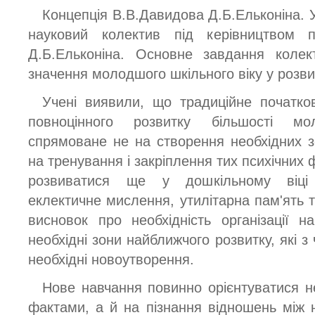
Концепція В.В.Давидова Д.Б.Ельконіна. 
науковий колектив під керівництвом п
Д.Б.Ельконіна. Основне завдання колек
значення молодшого шкільного віку у розви
Учені виявили, що традиційне початко
повноцінного розвитку більшості м
спрямоване не на створення необхідних з
на тренування і закріплення тих психічних ф
розвиватися ще у дошкільному віці 
еклектичне мислення, утилітарна пам'ять т
висновок про необхідність організації н
необхідні зони найближчого розвитку, які 
необхідні новоутворення.
Нове навчання повинно орієнтуватися н
фактами, а й на пізнання відношень між 