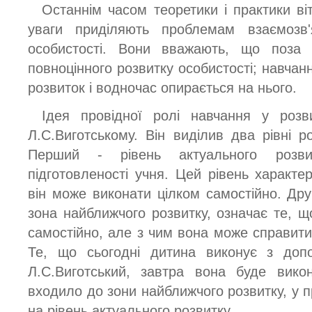
Останнім часом теоретики і практики ві
уваги приділяють проблемам взаємозв'
особистості. Вони вважають, що поза
повноцінного розвитку особистості; навча
розвиток і водночас опирається на нього.
Ідея провідної ролі навчання у розв
Л.С.Виготському. Він виділив два рівні р
Перший - рівень актуального розв
підготовленості учня. Цей рівень характе
він може виконати цілком самостійно. Дру
зона найближчого розвитку, означає те, 
самостійно, але з чим вона може справит
Те, що сьогодні дитина виконує з доп
Л.С.Виготський, завтра вона буде вико
входило до зони найближчого розвитку, у 
на рівень актуального розвитку.