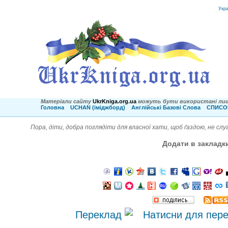
Укр
Матеріали сайту
UkrKniga.org.ua
можуть бути використані лиш
Головна
UCHAN (іміджборд)
Англійські Базові Слова
СПИСОК
Пора, діти, добра поглядіти для власної хати, щоб ґаздою, не слу
Додати в закладк
Переклад