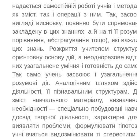
надається самостійній роботі учнів і мето
як зміст, так і операції з ним. Так, зас
вигляді висновку, повинно бути спрямов
закладену в цих знаннях, а й на ті її розум
порівняння, абстрагування тощо), які важл
цих знань. Розкриття учителем структу
орієнтовну основу дій, а неодноразове ві
них узагальнене уміння і готовність до сам
Так само учень засвоює і узагальнення
розумові дії. Аналогічним шляхом здій
діяльності, її пізнавальним структурам. 
зміст навчального матеріалу, визнач
необхідності — спеціально побудовані нав
досвід творчої діяльності, характерні д
виявляти проблеми, формулювати гіпотез
учні вчаться видозмінювати ті стереотипи