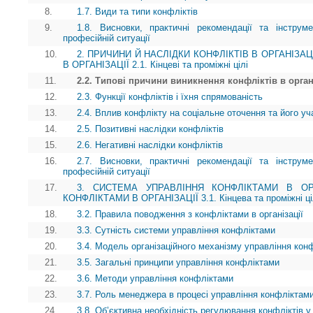
8.
1.7. Види та типи конфліктів
9.
1.8. Висновки, практичні рекомендації та інструм
професійній ситуації
10.
2. ПРИЧИНИ Й НАСЛІДКИ КОНФЛІКТІВ В ОРГАНІЗАЦ
В ОРГАНІЗАЦІЇ 2.1. Кінцеві та проміжні цілі
11.
2.2. Типові причини виникнення конфліктів в орган
12.
2.3. Функції конфліктів і їхня спрямованість
13.
2.4. Вплив конфлікту на соціальне оточення та його уч
14.
2.5. Позитивні наслідки конфліктів
15.
2.6. Негативні наслідки конфліктів
16.
2.7. Висновки, практичні рекомендації та інструм
професійній ситуації
17.
3. СИСТЕМА УПРАВЛІННЯ КОНФЛІКТАМИ В ОРГ
КОНФЛІКТАМИ В ОРГАНІЗАЦІЇ 3.1. Кінцева та проміжні ці
18.
3.2. Правила поводження з конфліктами в організації
19.
3.3. Сутність системи управління конфліктами
20.
3.4. Модель організаційного механізму управління кон
21.
3.5. Загальні принципи управління конфліктами
22.
3.6. Методи управління конфліктами
23.
3.7. Роль менеджера в процесі управління конфліктам
24.
3.8. Об’єктивна необхідність регулювання конфліктів 