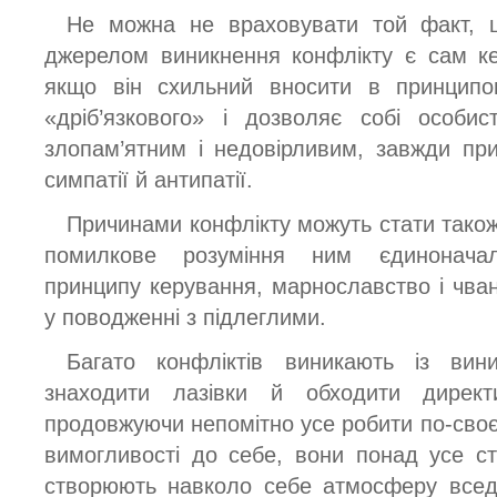
Не можна не враховувати той факт, щ
джерелом виникнення конфлікту є сам кер
якщо він схильний вносити в принципо
«дріб’язкового» і дозволяє собі особи
злопам’ятним і недовірливим, завжди пр
симпатії й антипатії.
Причинами конфлікту можуть стати також
помилкове розуміння ним єдиноначал
принципу керування, марнославство і чванст
у поводженні з підлеглими.
Багато конфліктів виникають із вини
знаходити лазівки й обходити директ
продовжуючи непомітно усе робити по-сво
вимогливості до себе, вони понад усе ст
створюють навколо себе атмосферу вседо