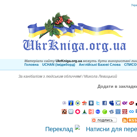
Укр
Матеріали сайту
UkrKniga.org.ua
можуть бути використані лиш
Головна
UCHAN (іміджборд)
Англійські Базові Слова
СПИСОК
За канібалізм з людським обличчям! / Микола Левицький
Додати в закладк
Переклад