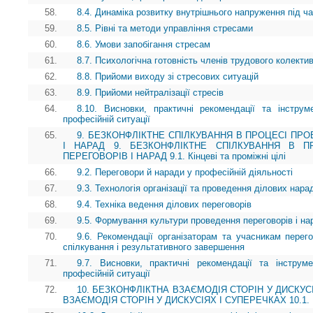
58.
8.4. Динаміка розвитку внутрішнього напруження під ч
59.
8.5. Рівні та методи управління стресами
60.
8.6. Умови запобігання стресам
61.
8.7. Психологічна готовність членів трудового колекти
62.
8.8. Прийоми виходу зі стресових ситуацій
63.
8.9. Прийоми нейтралізації стресів
64.
8.10. Висновки, практичні рекомендації та інструм
професійній ситуації
65.
9. БЕЗКОНФЛІКТНЕ СПІЛКУВАННЯ В ПРОЦЕСІ ПР
І НАРАД 9. БЕЗКОНФЛІКТНЕ СПІЛКУВАННЯ В П
ПЕРЕГОВОРІВ І НАРАД 9.1. Кінцеві та проміжні цілі
66.
9.2. Переговори й наради у професійній діяльності
67.
9.3. Технологія організації та проведення ділових нара
68.
9.4. Техніка ведення ділових переговорів
69.
9.5. Формування культури проведення переговорів і на
70.
9.6. Рекомендації організаторам та учасникам перего
спілкування і результативного завершення
71.
9.7. Висновки, практичні рекомендації та інструм
професійній ситуації
72.
10. БЕЗКОНФЛІКТНА ВЗАЄМОДІЯ СТОРІН У ДИСКУС
ВЗАЄМОДІЯ СТОРІН У ДИСКУСІЯХ І СУПЕРЕЧКАХ 10.1. Кін