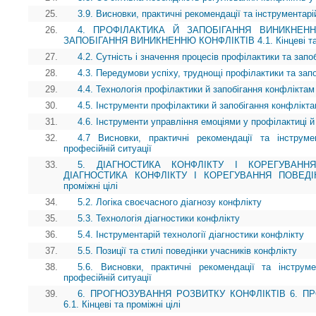
25.
3.9. Висновки, практичні рекомендації та інструментарій
26.
4. ПРОФІЛАКТИКА Й ЗАПОБІГАННЯ ВИНИКНЕНН
ЗАПОБІГАННЯ ВИНИКНЕННЮ КОНФЛІКТІВ 4.1. Кінцеві та п
27.
4.2. Сутність і значення процесів профілактики та зап
28.
4.3. Передумови успіху, труднощі профілактики та зап
29.
4.4. Технологія профілактики й запобігання конфліктам
30.
4.5. Інструменти профілактики й запобігання конфлікт
31.
4.6. Інструменти управління емоціями у профілактиці й
32.
4.7 Висновки, практичні рекомендації та інструме
професійній ситуації
33.
5. ДІАГНОСТИКА КОНФЛІКТУ І КОРЕГУВАНН
ДІАГНОСТИКА КОНФЛІКТУ І КОРЕГУВАННЯ ПОВЕДІНК
проміжні цілі
34.
5.2. Логіка своєчасного діагнозу конфлікту
35.
5.3. Технологія діагностики конфлікту
36.
5.4. Інструментарій технології діагностики конфлікту
37.
5.5. Позиції та стилі поведінки учасників конфлікту
38.
5.6. Висновки, практичні рекомендації та інструм
професійній ситуації
39.
6. ПРОГНОЗУВАННЯ РОЗВИТКУ КОНФЛІКТІВ 6. П
6.1. Кінцеві та проміжні цілі