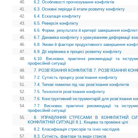
40.
6.2. Особливості прогнозування конфліктів
41.
6.3. Основні періоди й етапи розвитку конфлікту
42.
6.4. Ескалація конфлікту
43.
6.5. Реверсія конфлікту
44.
6.6. Форми, результати й критерії завершення конфлікт
45.
6.7. Динаміка конфлікту з урахуванням деформації вза
46.
6.8. Умови й фактори продуктивного завершення конфл
47.
6.9. Дії керівника в процесі розвитку конфлікту
48.
6.10. Висновки, практичні рекомендації та інструм
професійній ситуації
49.
7. РОЗВ’ЯЗАННЯ КОНФЛІКТІВ 7. РОЗВ’ЯЗАННЯ КОНФЛІКТ
50.
7.2. Сутність процесу розв’язання конфлікту
51.
7.4. Типові помилки під час розв’язання конфліктів
52.
7.5. Технологія розв’язання конфлікту
53.
7.6. Конструктивний інструментарій для розв’язання ко
54.
7.7. Висновки, практичні рекомендації та інструм
професійній ситуації
55.
8. УПРАВЛІННЯ СТРЕСАМИ В КОНФЛІКТНІЙ СИ
КОНФЛІКТНІЙ СИТУАЦІЇ 8.1. Кінцева та проміжні цілі
56.
8.2. Класифікація стресорів та їхніх наслідків
57.
8.3. Сутність, фактори та види стресів