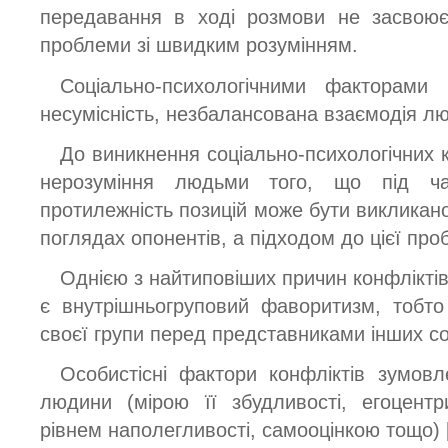
передавання в ході розмови не засвоює
проблеми зі швидким розумінням.
Соціально-психологічними факторами 
несумісність, незбалансована взаємодія лю
До виникнення соціально-психологічних 
нерозуміння людьми того, що під ча
протилежність позицій може бути викликан
поглядах опонентів, а підходом до цієї проб
Однією з найтиповіших причин конфліктів
є внутрішньогруповий фаворитизм, тобт
своєї групи перед представниками інших со
Особистісні фактори конфліктів зумовл
людини (мірою її збудливості, егоцентри
рівнем наполегливості, самооцінкою тощо) [3