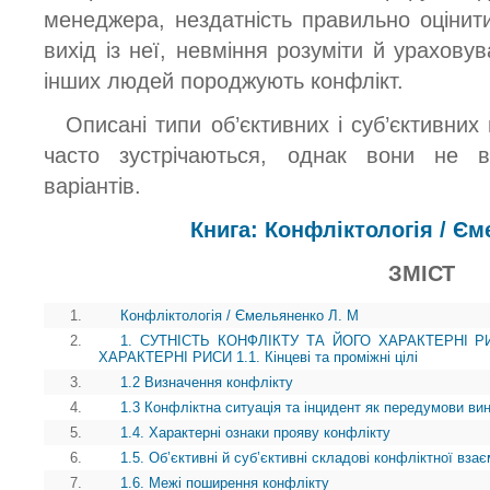
менеджера, нездатність правильно оцінити
вихід із неї, невміння розуміти й урахову
інших людей породжують конфлікт.
Описані типи об’єктивних і суб’єктивних
часто зустрічаються, однак вони не 
варіантів.
Книга: Конфліктологія / Є
ЗМІСТ
1.
Конфліктологія / Ємельяненко Л. М
2.
1. СУТНІСТЬ КОНФЛІКТУ ТА ЙОГО ХАРАКТЕРНІ Р
ХАРАКТЕРНІ РИСИ 1.1. Кінцеві та проміжні цілі
3.
1.2 Визначення конфлікту
4.
1.3 Конфліктна ситуація та інцидент як передумови ви
5.
1.4. Характерні ознаки прояву конфлікту
6.
1.5. Об’єктивні й суб’єктивні складові конфліктної взає
7.
1.6. Межі поширення конфлікту