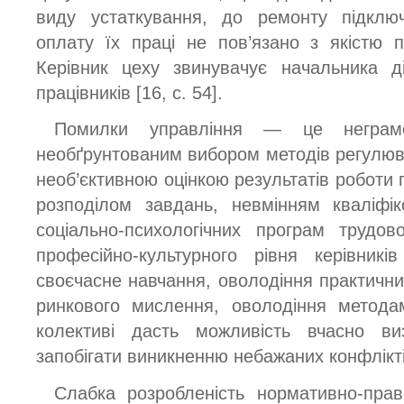
виду устаткування, до ремонту підключ
оплату їх праці не пов’язано з якістю п
Керівник цеху звинувачує начальника 
працівників [16, с. 54].
Помилки управління — це неграмот
необґрунтованим вибором методів регулюва
необ’єктивною оцінкою результатів роботи 
розподілом завдань, невмінням кваліфі
соціально-психологічних програм трудов
професійно-культурного рівня керівникі
своєчасне навчання, оволодіння практич
ринкового мислення, оволодіння метода
колективі дасть можливість вчасно ви
запобігати виникненню небажаних конфлікті
Слабка розробленість нормативно-право