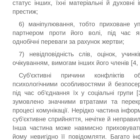
статус інших, їхні матеріальні й духовні і
престиж;
6) маніпулювання, тобто приховане уп
партнером проти його волі, під час я
однобічні переваги за рахунок жертви;
7) невідповідність слів, оцінок, учин
очікуванням, вимогам інших його членів [4, 
Суб’єктивні причини конфліктів об
психологічними особливостями й безпос
під час об’єднання їх у соціальні групи 
зумовлено значними втратами та перекр
процесі комунікації. Нерідко частина інфор
суб’єктивне сприйняття, нечітке й неправил
Інша частина може навмисно приховуват
йому невигідно її повідомляти. Багато ін