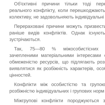
Об’єктивні причини тільки тоді пе
реального конфлікту, коли перешкоджають 
колективу, не задовольняють індивідуальні 
Перераховані причини можуть призвести
раніше видів конфліктів. Однак існуют
зустрічаються.
Так, 75—80 % міжособистісних ко
зачепленими матеріальними інтересами о
обмеженістю ресурсів, що підлягають роз
виявлятися як розбіжність характерів, ос
цінностей.
Конфлікти між особистістю та групо
розбіжністю індивідуальних і групових норм 
Міжгрупові конфлікти породжуються з