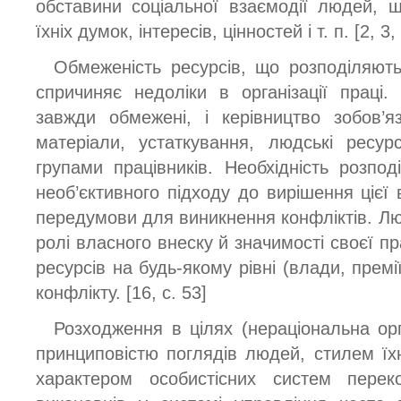
обставини соціальної взаємодії людей, 
їхніх думок, інтересів, цінностей і т. п. [2, 3,
Обмеженість ресурсів, що розподіляютьс
спричиняє недоліки в організації праці
завжди обмежені, і керівництво зобов’я
матеріали, устаткування, людські ресу
групами працівників. Необхідність розпод
необ’єктивного підходу до вирішення цієї
передумови для виникнення конфліктів. Л
ролі власного внеску й значимості своєї пра
ресурсів на будь-якому рівні (влади, премі
конфлікту. [16, c. 53]
Розходження в цілях (нераціональна орг
принциповістю поглядів людей, стилем їхн
характером особистісних систем перек