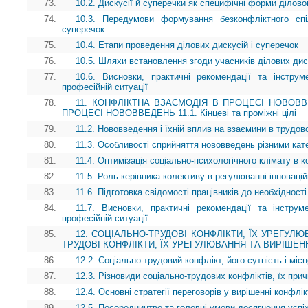
73.
10.2. Дискусії й суперечки як специфічні форми ділово
74.
10.3. Передумови формування безконфліктного спі
суперечок
75.
10.4. Етапи проведення ділових дискусій і суперечок
76.
10.5. Шляхи встановлення згоди учасників ділових дис
77.
10.6. Висновки, практичні рекомендації та інструм
професійній ситуації
78.
11. КОНФЛІКТНА ВЗАЄМОДІЯ В ПРОЦЕСІ НОВОВВ
ПРОЦЕСІ НОВОВВЕДЕНЬ 11.1. Кінцеві та проміжні цілі
79.
11.2. Нововведення і їхній вплив на взаємини в трудов
80.
11.3. Особливості сприйняття нововведень різними кате
81.
11.4. Оптимізація соціально-психологічного клімату в ко
82.
11.5. Роль керівника колективу в регулюванні інноваці
83.
11.6. Підготовка свідомості працівників до необхідності
84.
11.7. Висновки, практичні рекомендації та інструм
професійній ситуації
85.
12. СОЦІАЛЬНО-ТРУДОВІ КОНФЛІКТИ, ЇХ УРЕГУЛЮ
ТРУДОВІ КОНФЛІКТИ, ЇХ УРЕГУЛЮВАННЯ ТА ВИРІШЕННЯ 12
86.
12.2. Соціально-трудовий конфлікт, його сутність і мі
87.
12.3. Різновиди соціально-трудових конфліктів, їх прич
88.
12.4. Основні стратегії переговорів у вирішенні конфлі
89.
12.5. Посередництво та головні умови досягнення успі