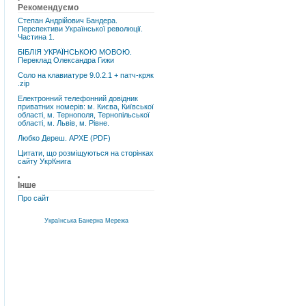
Рекомендуємо
Степан Андрійович Бандера.
Перспективи Української революції.
Частина 1.
БІБЛІЯ УКРАЇНСЬКОЮ МОВОЮ.
Переклад Олександра Гижи
Соло на клавиатуре 9.0.2.1 + патч-кряк
.zip
Електронний телефонний довідник
приватних номерів: м. Києва, Київської
області, м. Тернополя, Тернопільської
області, м. Львів, м. Рівне.
Любко Дереш. АРХЕ (PDF)
Цитати, що розміщуються на сторінках
сайту УкрКнига
Інше
Про сайт
Українська Банерна Мережа