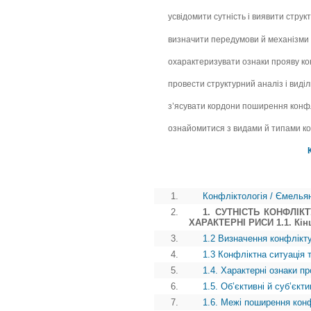
усвідомити сутність і виявити струк
визначити передумови й механізми 
охарактеризувати ознаки прояву ко
провести структурний аналіз і виділи
з’ясувати кордони поширення конфл
ознайомитися з видами й типами ко
1.
Конфліктологія / Ємелья
2.
1. СУТНІСТЬ КОНФЛІК
ХАРАКТЕРНІ РИСИ 1.1. Кінц
3.
1.2 Визначення конфлікт
4.
1.3 Конфліктна ситуація 
5.
1.4. Характерні ознаки п
6.
1.5. Об’єктивні й суб’єкт
7.
1.6. Межі поширення кон