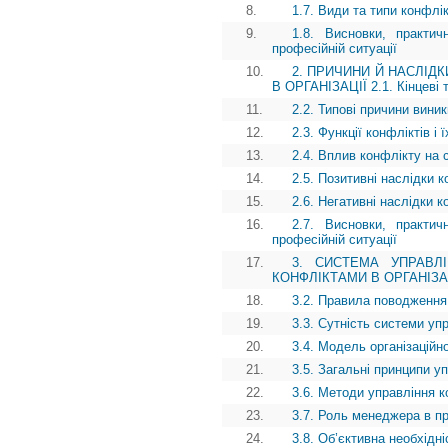
8.
1.7. Види та типи конфлік
9.
1.8. Висновки, практич
професійній ситуації
10.
2. ПРИЧИНИ Й НАСЛІДК
В ОРГАНІЗАЦІЇ 2.1. Кінцеві т
11.
2.2. Типові причини виник
12.
2.3. Функції конфліктів і
13.
2.4. Вплив конфлікту на 
14.
2.5. Позитивні наслідки к
15.
2.6. Негативні наслідки к
16.
2.7. Висновки, практич
професійній ситуації
17.
3. СИСТЕМА УПРАВЛІ
КОНФЛІКТАМИ В ОРГАНІЗАЦІЇ 
18.
3.2. Правила поводження 
19.
3.3. Сутність системи уп
20.
3.4. Модель організаційн
21.
3.5. Загальні принципи у
22.
3.6. Методи управління 
23.
3.7. Роль менеджера в п
24.
3.8. Об’єктивна необхідн