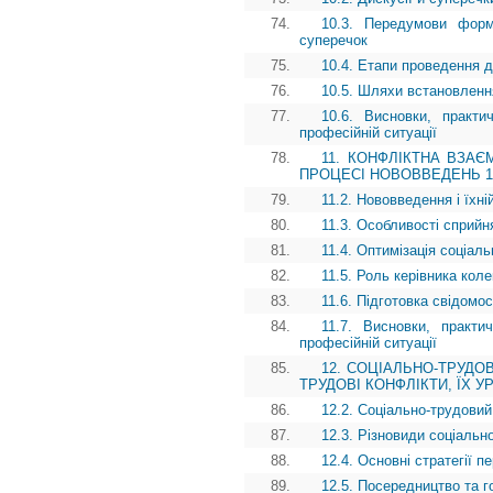
74.
10.3. Передумови форм
суперечок
75.
10.4. Етапи проведення д
76.
10.5. Шляхи встановлення
77.
10.6. Висновки, практи
професійній ситуації
78.
11. КОНФЛІКТНА ВЗАЄ
ПРОЦЕСІ НОВОВВЕДЕНЬ 11.1.
79.
11.2. Нововведення і їхн
80.
11.3. Особливості сприйн
81.
11.4. Оптимізація соціаль
82.
11.5. Роль керівника кол
83.
11.6. Підготовка свідомос
84.
11.7. Висновки, практи
професійній ситуації
85.
12. СОЦІАЛЬНО-ТРУДО
ТРУДОВІ КОНФЛІКТИ, ЇХ УРЕ
86.
12.2. Соціально-трудовий
87.
12.3. Різновиди соціально
88.
12.4. Основні стратегії п
89.
12.5. Посередництво та г