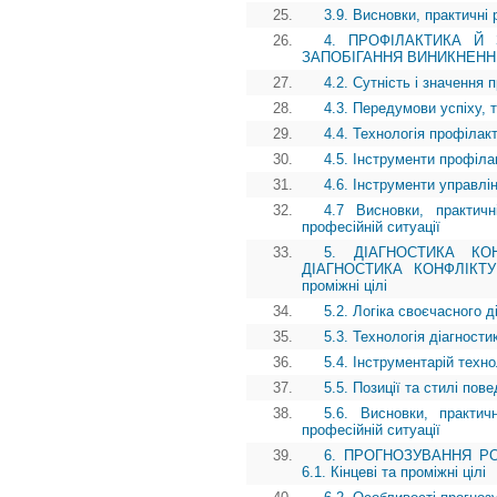
25.
3.9. Висновки, практичні 
26.
4. ПРОФІЛАКТИКА Й 
ЗАПОБІГАННЯ ВИНИКНЕННЮ КО
27.
4.2. Сутність і значення
28.
4.3. Передумови успіху, 
29.
4.4. Технологія профілак
30.
4.5. Інструменти профіла
31.
4.6. Інструменти управлі
32.
4.7 Висновки, практичн
професійній ситуації
33.
5. ДІАГНОСТИКА КО
ДІАГНОСТИКА КОНФЛІКТУ
проміжні цілі
34.
5.2. Логіка своєчасного д
35.
5.3. Технологія діагности
36.
5.4. Інструментарій техно
37.
5.5. Позиції та стилі пов
38.
5.6. Висновки, практич
професійній ситуації
39.
6. ПРОГНОЗУВАННЯ РО
6.1. Кінцеві та проміжні цілі