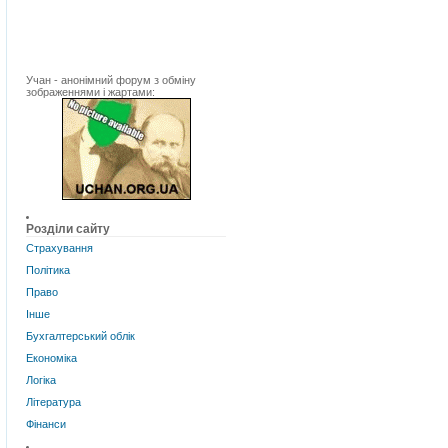
Учан - анонімний форум з обміну
зображеннями і жартами:
Розділи сайту
Страхування
Політика
Право
Інше
Бухгалтерський облік
Економіка
Логіка
Література
Фінанси