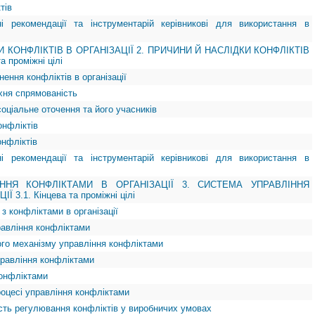
тів
ні рекомендації та інструментарій керівникові для використання в
И КОНФЛІКТІВ В ОРГАНІЗАЦІЇ 2. ПРИЧИНИ Й НАСЛІДКИ КОНФЛІКТІВ
а проміжні цілі
нення конфліктів в організації
 їхня спрямованість
соціальне оточення та його учасників
онфліктів
онфліктів
ні рекомендації та інструментарій керівникові для використання в
ННЯ КОНФЛІКТАМИ В ОРГАНІЗАЦІЇ 3. СИСТЕМА УПРАВЛІННЯ
3.1. Кінцева та проміжні цілі
з конфліктами в організації
равління конфліктами
ого механізму управління конфліктами
правління конфліктами
конфліктами
роцесі управління конфліктами
ість регулювання конфліктів у виробничих умовах