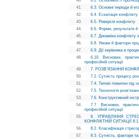
40.
6.2. Особливості прогноз
41.
6.3. Основні періоди й е
42.
6.4. Ескалація конфлікту
43.
6.5. Реверсія конфлікту
44.
6.6. Форми, результати й
45.
6.7. Динаміка конфлікту 
46.
6.8. Умови й фактори пр
47.
6.9. Дії керівника в проц
48.
6.10. Висновки, практи
професійній ситуації
49.
7. РОЗВ’ЯЗАННЯ КОНФЛІК
50.
7.2. Сутність процесу ро
51.
7.4. Типові помилки під ч
52.
7.5. Технологія розв’яза
53.
7.6. Конструктивний інст
54.
7.7. Висновки, практич
професійній ситуації
55.
8. УПРАВЛІННЯ СТРЕ
КОНФЛІКТНІЙ СИТУАЦІЇ 8.1. 
56.
8.2. Класифікація стресор
57.
8.3. Сутність, фактори та