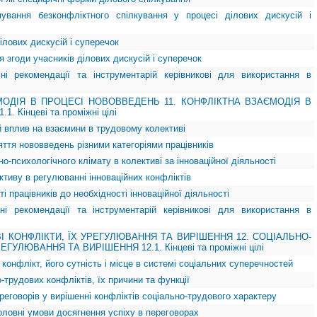
ування безконфліктного спілкування у процесі ділових дискусій і
ілових дискусій і суперечок
 згоди учасників ділових дискусій і суперечок
чні рекомендації та інструментарій керівникові для використання в
МОДІЯ В ПРОЦЕСІ НОВОВВЕДЕНЬ 11. КОНФЛІКТНА ВЗАЄМОДІЯ В
 Кінцеві та проміжні цілі
ій вплив на взаємини в трудовому колективі
яття нововведень різними категоріями працівників
но-психологічного клімату в колективі за інноваційної діяльності
ективу в регулюванні інноваційних конфліктів
ті працівників до необхідності інноваційної діяльності
чні рекомендації та інструментарій керівникові для використання в
ВІ КОНФЛІКТИ, ЇХ УРЕГУЛЮВАННЯ ТА ВИРІШЕННЯ 12. СОЦІАЛЬНО-
ГУЛЮВАННЯ ТА ВИРІШЕННЯ 12.1. Кінцеві та проміжні цілі
 конфлікт, його сутність і місце в системі соціальних суперечностей
-трудових конфліктів, їх причини та функції
ереговорів у вирішенні конфліктів соціально-трудового характеру
оловні умови досягнення успіху в переговорах