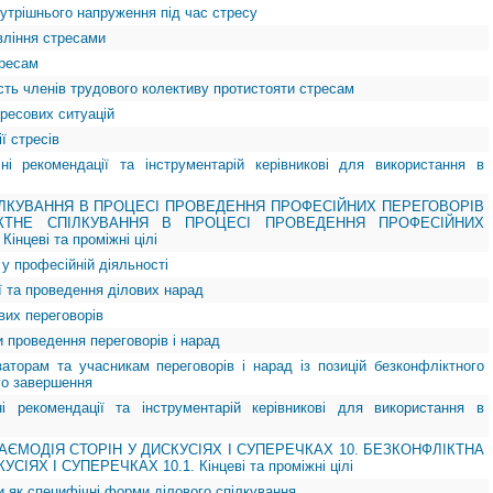
нутрішнього напруження під час стресу
авління стресами
тресам
ість членів трудового колективу протистояти стресам
тресових ситуацій
ї стресів
чні рекомендації та інструментарій керівникові для використання в
ІЛКУВАННЯ В ПРОЦЕСІ ПРОВЕДЕННЯ ПРОФЕСІЙНИХ ПЕРЕГОВОРІВ
ІКТНЕ СПІЛКУВАННЯ В ПРОЦЕСІ ПРОВЕДЕННЯ ПРОФЕСІЙНИХ
нцеві та проміжні цілі
 у професійній діяльності
ії та проведення ділових нарад
ових переговорів
 проведення переговорів і нарад
ізаторам та учасникам переговорів і нарад із позицій безконфліктного
го завершення
ні рекомендації та інструментарій керівникові для використання в
АЄМОДІЯ СТОРІН У ДИСКУСІЯХ І СУПЕРЕЧКАХ 10. БЕЗКОНФЛІКТНА
ІЯХ І СУПЕРЕЧКАХ 10.1. Кінцеві та проміжні цілі
ки як специфічні форми ділового спілкування