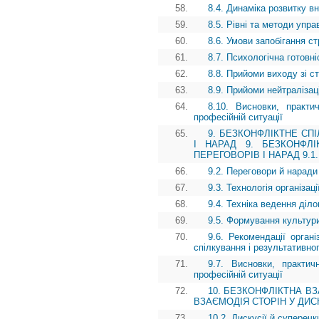
58.
8.4. Динаміка розвитку в
59.
8.5. Рівні та методи упр
60.
8.6. Умови запобігання с
61.
8.7. Психологічна готовн
62.
8.8. Прийоми виходу зі с
63.
8.9. Прийоми нейтралізаці
64.
8.10. Висновки, практи
професійній ситуації
65.
9. БЕЗКОНФЛІКТНЕ СП
І НАРАД 9. БЕЗКОНФЛ
ПЕРЕГОВОРІВ І НАРАД 9.1. Кі
66.
9.2. Переговори й наради
67.
9.3. Технологія організац
68.
9.4. Техніка ведення діл
69.
9.5. Формування культури
70.
9.6. Рекомендації орган
спілкування і результативно
71.
9.7. Висновки, практич
професійній ситуації
72.
10. БЕЗКОНФЛІКТНА ВЗ
ВЗАЄМОДІЯ СТОРІН У ДИСКУС
73.
10.2. Дискусії й супереч