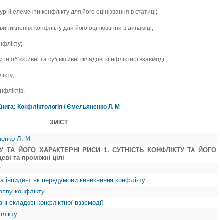
турні елементи конфлікту для його оцінювання в статиці;
виникнення конфлікту для його оцінювання в динаміці;
нфлікту;
ти об’єктивні та суб’єктивні складові конфліктної взаємодії;
ікту;
нфліктів.
Книга: Конфліктологія / Ємельяненко Л. М
ЗМІСТ
ненко Л. М
ТУ ТА ЙОГО ХАРАКТЕРНІ РИСИ 1. СУТНІСТЬ КОНФЛІКТУ ТА ЙОГО
еві та проміжні цілі
у
та інцидент як передумови виникнення конфлікту
рояву конфлікту
ивні складові конфліктної взаємодії
флікту