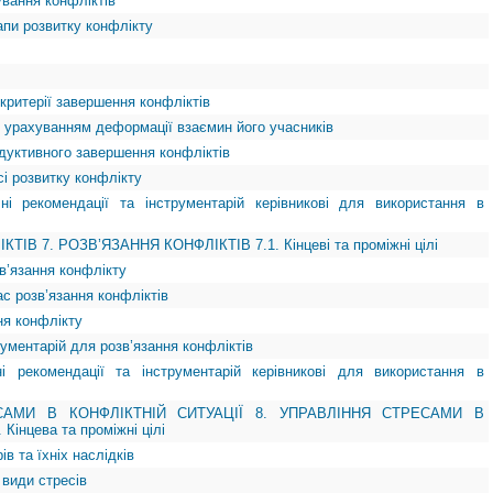
ування конфліктів
тапи розвитку конфлікту
 критерії завершення конфліктів
з урахуванням деформації взаємин його учасників
одуктивного завершення конфліктів
есі розвитку конфлікту
чні рекомендації та інструментарій керівникові для використання в
ТІВ 7. РОЗВ’ЯЗАННЯ КОНФЛІКТІВ 7.1. Кінцеві та проміжні цілі
зв’язання конфлікту
ас розв’язання конфліктів
ння конфлікту
рументарій для розв’язання конфліктів
ні рекомендації та інструментарій керівникові для використання в
САМИ В КОНФЛІКТНІЙ СИТУАЦІЇ 8. УПРАВЛІННЯ СТРЕСАМИ В
Кінцева та проміжні цілі
ів та їхніх наслідків
 види стресів