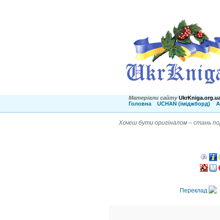
Матеріали сайту
UkrKniga.org.u
Головна
UCHAN (іміджборд)
А
Хочеш бути оригіналом – стань по
Переклад