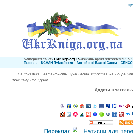
Укр
Матеріали сайту
UkrKniga.org.ua
можуть бути використані лиш
Головна
UCHAN (іміджборд)
Англійські Базові Слова
СПИСОК
Національна безтактність дуже часто виростає на добре угно
шовінізму. / Іван Драч
Додати в закладк
Переклад