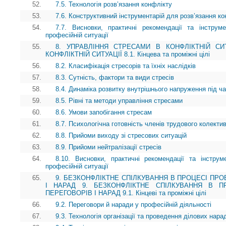
52.
7.5. Технологія розв’язання конфлікту
53.
7.6. Конструктивний інструментарій для розв’язання ко
54.
7.7. Висновки, практичні рекомендації та інструм
професійній ситуації
55.
8. УПРАВЛІННЯ СТРЕСАМИ В КОНФЛІКТНІЙ СИ
КОНФЛІКТНІЙ СИТУАЦІЇ 8.1. Кінцева та проміжні цілі
56.
8.2. Класифікація стресорів та їхніх наслідків
57.
8.3. Сутність, фактори та види стресів
58.
8.4. Динаміка розвитку внутрішнього напруження під ч
59.
8.5. Рівні та методи управління стресами
60.
8.6. Умови запобігання стресам
61.
8.7. Психологічна готовність членів трудового колекти
62.
8.8. Прийоми виходу зі стресових ситуацій
63.
8.9. Прийоми нейтралізації стресів
64.
8.10. Висновки, практичні рекомендації та інструм
професійній ситуації
65.
9. БЕЗКОНФЛІКТНЕ СПІЛКУВАННЯ В ПРОЦЕСІ ПР
І НАРАД 9. БЕЗКОНФЛІКТНЕ СПІЛКУВАННЯ В П
ПЕРЕГОВОРІВ І НАРАД 9.1. Кінцеві та проміжні цілі
66.
9.2. Переговори й наради у професійній діяльності
67.
9.3. Технологія організації та проведення ділових нара