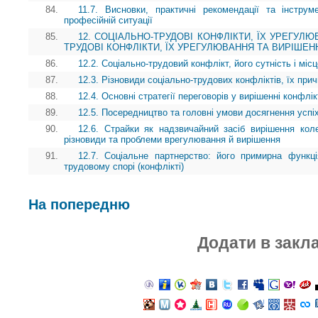
84.
11.7. Висновки, практичні рекомендації та інструм
професійній ситуації
85.
12. СОЦІАЛЬНО-ТРУДОВІ КОНФЛІКТИ, ЇХ УРЕГУЛЮ
ТРУДОВІ КОНФЛІКТИ, ЇХ УРЕГУЛЮВАННЯ ТА ВИРІШЕННЯ 12
86.
12.2. Соціально-трудовий конфлікт, його сутність і мі
87.
12.3. Різновиди соціально-трудових конфліктів, їх прич
88.
12.4. Основні стратегії переговорів у вирішенні конфлі
89.
12.5. Посередництво та головні умови досягнення успі
90.
12.6. Страйки як надзвичайний засіб вирішення кол
різновиди та проблеми врегулювання й вирішення
91.
12.7. Соціальне партнерство: його примирна функц
трудовому спорі (конфлікті)
На попередню
Додати в закл