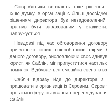
Співробітники вважають таке рішення 
їхню думку, в організації є більш досвідче
рішенням директора був незадоволений
прагнув бути зарахованим у стажисти
напружується.
Невдовзі під час обговорення договору
присутності інших співробітників фірми
даного договору, висловлюючи своє здивув
юрист, як Саблін, міг припуститися настіль
помилок. Відбувається емоційна сцена із 
Саблін відразу йде до директора з 
працювати в організації із Сєровим. Сєров
про атмосферу цькування і переслідування
Саблін.