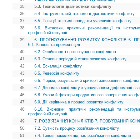
35.
5.3. Технологія діагностики конфлікту
36.
5.4. Інструментарій технології діагностики конфлікту
37.
5.5. Позиції та стилі поведінки учасників конфлікту
38.
5.6. Висновки, практичні рекомендації та інструм
професійній ситуації
39.
6. ПРОГНОЗУВАННЯ РОЗВИТКУ КОНФЛІКТІВ 6. П
6.1. Кінцеві та проміжні цілі
40.
6.2. Особливості прогнозування конфліктів
41.
6.3. Основні періоди й етапи розвитку конфлікту
42.
6.4. Ескалація конфлікту
43.
6.5. Реверсія конфлікту
44.
6.6. Форми, результати й критерії завершення конфлікт
45.
6.7. Динаміка конфлікту з урахуванням деформації вза
46.
6.8. Умови й фактори продуктивного завершення конфл
47.
6.9. Дії керівника в процесі розвитку конфлікту
48.
6.10. Висновки, практичні рекомендації та інструм
професійній ситуації
49.
7. РОЗВ’ЯЗАННЯ КОНФЛІКТІВ 7. РОЗВ’ЯЗАННЯ КОНФЛІКТ
50.
7.2. Сутність процесу розв’язання конфлікту
51.
7.4. Типові помилки під час розв’язання конфліктів