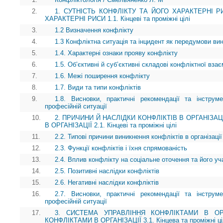
2.
1. СУТНІСТЬ КОНФЛІКТУ ТА ЙОГО ХАРАКТЕРНІ Р
ХАРАКТЕРНІ РИСИ 1.1. Кінцеві та проміжні цілі
3.
1.2 Визначення конфлікту
4.
1.3 Конфліктна ситуація та інцидент як передумови ви
5.
1.4. Характерні ознаки прояву конфлікту
6.
1.5. Об’єктивні й суб’єктивні складові конфліктної взає
7.
1.6. Межі поширення конфлікту
8.
1.7. Види та типи конфліктів
9.
1.8. Висновки, практичні рекомендації та інструм
професійній ситуації
10.
2. ПРИЧИНИ Й НАСЛІДКИ КОНФЛІКТІВ В ОРГАНІЗАЦ
В ОРГАНІЗАЦІЇ 2.1. Кінцеві та проміжні цілі
11.
2.2. Типові причини виникнення конфліктів в організації
12.
2.3. Функції конфліктів і їхня спрямованість
13.
2.4. Вплив конфлікту на соціальне оточення та його уч
14.
2.5. Позитивні наслідки конфліктів
15.
2.6. Негативні наслідки конфліктів
16.
2.7. Висновки, практичні рекомендації та інструм
професійній ситуації
17.
3. СИСТЕМА УПРАВЛІННЯ КОНФЛІКТАМИ В ОРГ
КОНФЛІКТАМИ В ОРГАНІЗАЦІЇ 3.1. Кінцева та проміжні ці