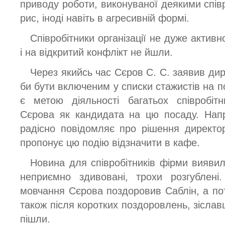
приводу роботи, виконуваної деякими співр
рис, іноді навіть в агресивній формі.
Співробітники організації не дуже актив
і на відкритий конфлікт не йшли.
Через якийсь час Сєров С. С. заявив дир
би бути включеним у списки стажистів на 
є метою діяльності багатьох співробітн
Сєрова як кандидата на цю посаду. Напр
радісно повідомляє про рішення директо
пропонує цю подію відзначити в кафе.
Новина для співробітників фірми виявил
неприємно здивовані, трохи розгублені
мовчання Сєрова поздоровив Саблін, а поті
також після коротких поздоровлень, зіслав
пішли.