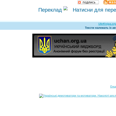
Переклад
UkrKniga.or
Тексти належать їх а
Енц