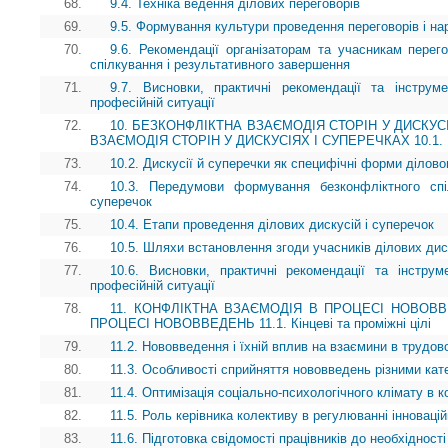
68.
9.4. Техніка ведення ділових переговорів
69.
9.5. Формування культури проведення переговорів і на
70.
9.6. Рекомендації організаторам та учасникам перего
спілкування і результативного завершення
71.
9.7. Висновки, практичні рекомендації та інструм
професійній ситуації
72.
10. БЕЗКОНФЛІКТНА ВЗАЄМОДІЯ СТОРІН У ДИСКУС
ВЗАЄМОДІЯ СТОРІН У ДИСКУСІЯХ І СУПЕРЕЧКАХ 10.1. Кін
73.
10.2. Дискусії й суперечки як специфічні форми ділово
74.
10.3. Передумови формування безконфліктного спі
суперечок
75.
10.4. Етапи проведення ділових дискусій і суперечок
76.
10.5. Шляхи встановлення згоди учасників ділових дис
77.
10.6. Висновки, практичні рекомендації та інструм
професійній ситуації
78.
11. КОНФЛІКТНА ВЗАЄМОДІЯ В ПРОЦЕСІ НОВОВВ
ПРОЦЕСІ НОВОВВЕДЕНЬ 11.1. Кінцеві та проміжні цілі
79.
11.2. Нововведення і їхній вплив на взаємини в трудов
80.
11.3. Особливості сприйняття нововведень різними кате
81.
11.4. Оптимізація соціально-психологічного клімату в ко
82.
11.5. Роль керівника колективу в регулюванні інноваці
83.
11.6. Підготовка свідомості працівників до необхідності