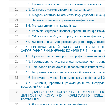
18.
3.2. Правила поводження з конфліктами в організації
19.
3.3. Сутність системи управління конфліктами
20.
3.4. Модель організаційного механізму управління кон
21.
3.5. Загальні принципи управління конфліктами
22.
3.6. Методи управління конфліктами
23.
3.7. Роль менеджера в процесі управління конфліктам
24.
3.8. Об’єктивна необхідність регулювання конфліктів 
25.
3.9. Висновки, практичні рекомендації та інструментарій
26.
4. ПРОФІЛАКТИКА Й ЗАПОБІГАННЯ ВИНИКНЕНН
ЗАПОБІГАННЯ ВИНИКНЕННЮ КОНФЛІКТІВ 4.1. Кінцеві та п
27.
4.2. Сутність і значення процесів профілактики та зап
28.
4.3. Передумови успіху, труднощі профілактики та зап
29.
4.4. Технологія профілактики й запобігання конфліктам
30.
4.5. Інструменти профілактики й запобігання конфлікт
31.
4.6. Інструменти управління емоціями у профілактиці й
32.
4.7 Висновки, практичні рекомендації та інструме
професійній ситуації
33.
5. ДІАГНОСТИКА КОНФЛІКТУ І КОРЕГУВАНН
ДІАГНОСТИКА КОНФЛІКТУ І КОРЕГУВАННЯ ПОВЕДІНК
проміжні цілі
34.
5.2. Логіка своєчасного діагнозу конфлікту