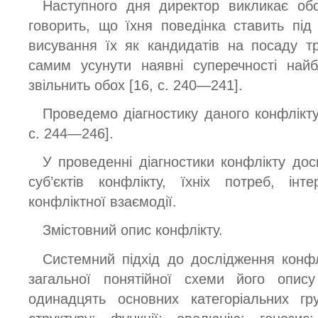
Наступного дня директор викликає обох
говорить, що їхня поведінка ставить пі
висування їх як кандидатів на посаду т
самим усунути наявні суперечності най
звільнить обох [16, с. 240—241].
Проведемо діагностику даного конфлікту
с. 244—246].
У проведенні діагностики конфлікту до
суб’єктів конфлікту, їхніх потреб, інт
конфліктної взаємодії.
Змістовний опис конфлікту.
Системний підхід до дослідження конфл
загальної понятійної схеми його опис
одинадцять основних категоріальних гру