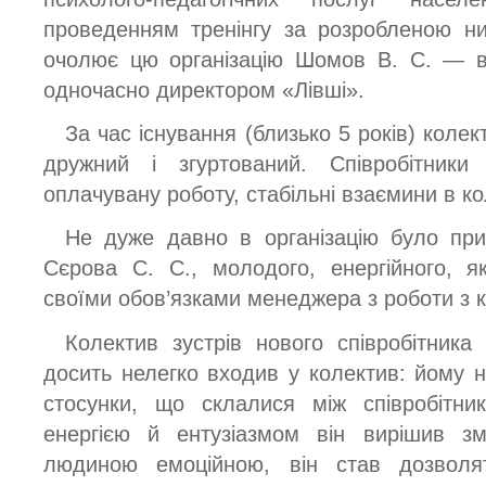
проведенням тренінгу за розробленою ни
очолює цю організацію Шомов В. С. — в
одночасно директором «Лівші».
За час існування (близько 5 років) коле
дружний і згуртований. Співробітник
оплачувану роботу, стабільні взаємини в ко
Не дуже давно в організацію було прий
Сєрова С. С., молодого, енергійного, я
своїми обов’язками менеджера з роботи з к
Колектив зустрів нового співробітника
досить нелегко входив у колектив: йому н
стосунки, що склалися між співробітни
енергією й ентузіазмом він вирішив зм
людиною емоційною, він став дозволя