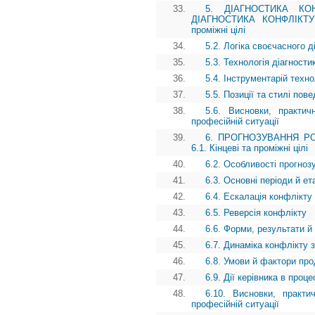
33.
5. ДІАГНОСТИКА КО
ДІАГНОСТИКА КОНФЛІКТУ
проміжні цілі
34.
5.2. Логіка своєчасного д
35.
5.3. Технологія діагности
36.
5.4. Інструментарій техно
37.
5.5. Позиції та стилі пов
38.
5.6. Висновки, практич
професійній ситуації
39.
6. ПРОГНОЗУВАННЯ РО
6.1. Кінцеві та проміжні цілі
40.
6.2. Особливості прогноз
41.
6.3. Основні періоди й е
42.
6.4. Ескалація конфлікту
43.
6.5. Реверсія конфлікту
44.
6.6. Форми, результати й
45.
6.7. Динаміка конфлікту 
46.
6.8. Умови й фактори пр
47.
6.9. Дії керівника в проц
48.
6.10. Висновки, практи
професійній ситуації