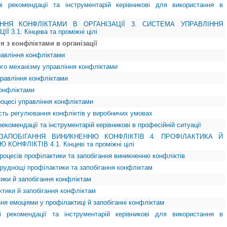
ні рекомендації та інструментарій керівникові для використання в
ННЯ КОНФЛІКТАМИ В ОРГАНІЗАЦІЇ 3. СИСТЕМА УПРАВЛІННЯ
3.1. Кінцева та проміжні цілі
я з конфліктами в організації
равління конфліктами
ого механізму управління конфліктами
правління конфліктами
конфліктами
роцесі управління конфліктами
ість регулювання конфліктів у виробничих умовах
рекомендації та інструментарій керівникові в професійній ситуації
ЗАПОБІГАННЯ ВИНИКНЕННЮ КОНФЛІКТІВ 4. ПРОФІЛАКТИКА Й
НФЛІКТІВ 4.1. Кінцеві та проміжні цілі
 процесів профілактики та запобігання виникненню конфліктів
труднощі профілактики та запобігання конфліктам
тики й запобігання конфліктам
ктики й запобігання конфліктам
ння емоціями у профілактиці й запобіганні конфліктам
і рекомендації та інструментарій керівникові для використання в