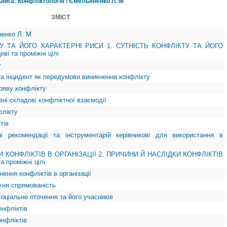
Книга: Конфліктологія / Ємельяненко Л. М
ЗМІСТ
ненко Л. М
ТУ ТА ЙОГО ХАРАКТЕРНІ РИСИ 1. СУТНІСТЬ КОНФЛІКТУ ТА ЙОГО
і та проміжні цілі
у
та інцидент як передумови виникнення конфлікту
рояву конфлікту
ивні складові конфліктної взаємодії
флікту
тів
ні рекомендації та інструментарій керівникові для використання в
И КОНФЛІКТІВ В ОРГАНІЗАЦІЇ 2. ПРИЧИНИ Й НАСЛІДКИ КОНФЛІКТІВ
а проміжні цілі
нення конфліктів в організації
 їхня спрямованість
соціальне оточення та його учасників
онфліктів
онфліктів