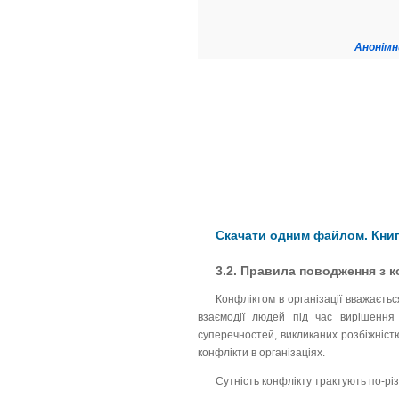
Анонімн
Скачати одним файлом. Книг
3.2. Правила поводження з к
Конфліктом в організації вважаєть
взаємодії людей під час вирішення 
суперечностей, викликаних розбіжністю
конфлікти в організаціях.
Сутність конфлікту трактують по-різ