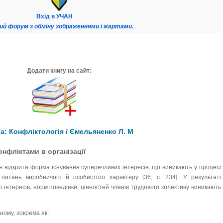
Вхід в УЧАН
ий форум з обміну зображеннями і жартами.
Додати книгу на сайт:
а: Конфліктологія / Ємельяненко Л. М
онфліктами в організації
ся відкрита форма існування суперечливих інтересів, що виникають у процесі
питань виробничого й особистого характеру [36, с. 234]. У результаті
 інтересів, норм поведінки, цінностей членів трудового колективу виникають
ному, зокрема як: