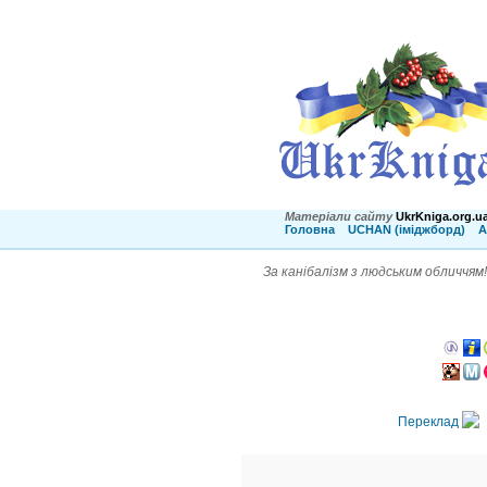
Матеріали сайту
UkrKniga.org.u
Головна
UCHAN (іміджборд)
А
За канібалізм з людським обличчям
Переклад