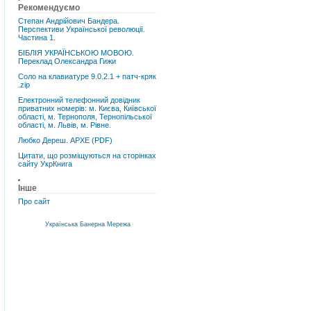
Рекомендуємо
Степан Андрійович Бандера.
Перспективи Української революції.
Частина 1.
БІБЛІЯ УКРАЇНСЬКОЮ МОВОЮ.
Переклад Олександра Гижи
Соло на клавиатуре 9.0.2.1 + патч-кряк
.zip
Електронний телефонний довідник
приватних номерів: м. Києва, Київської
області, м. Тернополя, Тернопільської
області, м. Львів, м. Рівне.
Любко Дереш. АРХЕ (PDF)
Цитати, що розміщуються на сторінках
сайту УкрКнига
Інше
Про сайт
Українська Банерна Мережа