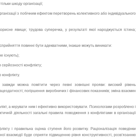
ільки шкоду організації;
ганізації з побічним ефектом перетворень колективного або індивідуального
корисне явище; трудова суперечка, у результаті якої народжується істина;
о сприйняття повинні бути адекватними, інакше можуть виникати:
е існують);
серйозності конфлікту;
 конфлікту.
ї завжди можна помітити через певні зовнішні прояви: високий рівень
ацездатності; погіршення виробничих і фінансових показників; зміна взаємин
ікт, а керувати ним і ефективно використовувати. Психологами розроблено і
тичній діяльності загальні правила поводження з конфліктами в організації
лікту і правильна оцінка ступеня його розвитку. Раціоналізація поведінки
тної взаємодії буде сприяти підвищенню рівня конструктивності, розв’язанню