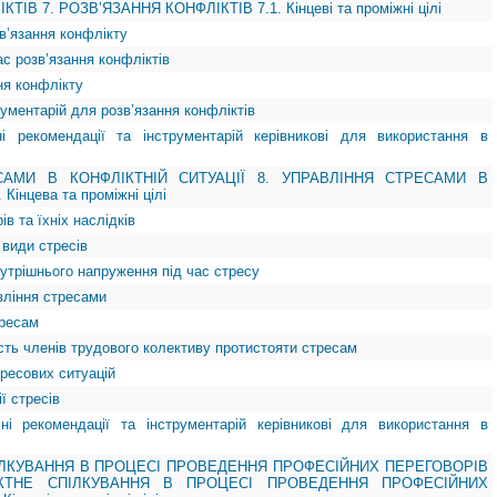
ТІВ 7. РОЗВ’ЯЗАННЯ КОНФЛІКТІВ 7.1. Кінцеві та проміжні цілі
зв’язання конфлікту
ас розв’язання конфліктів
ння конфлікту
рументарій для розв’язання конфліктів
ні рекомендації та інструментарій керівникові для використання в
САМИ В КОНФЛІКТНІЙ СИТУАЦІЇ 8. УПРАВЛІННЯ СТРЕСАМИ В
Кінцева та проміжні цілі
ів та їхніх наслідків
 види стресів
нутрішнього напруження під час стресу
авління стресами
тресам
ість членів трудового колективу протистояти стресам
тресових ситуацій
ї стресів
чні рекомендації та інструментарій керівникові для використання в
ІЛКУВАННЯ В ПРОЦЕСІ ПРОВЕДЕННЯ ПРОФЕСІЙНИХ ПЕРЕГОВОРІВ
ІКТНЕ СПІЛКУВАННЯ В ПРОЦЕСІ ПРОВЕДЕННЯ ПРОФЕСІЙНИХ