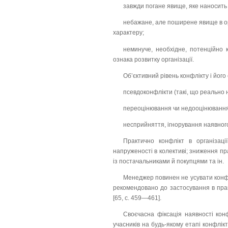
завжди погане явище, яке наносить т
небажане, але поширене явище в ор
характеру;
неминуче, необхідне, потенційно 
ознака розвитку організації.
Об’єктивний рівень конфлікту і йог
псевдоконфлікти (такі, що реально н
переоцінювання чи недооцінювання 
несприйняття, ігнорування наявного
Практично конфлікт в організаці
напруженості в колективі; зниження пр
із постачальниками й покупцями та ін.
Менеджер повинен не усувати конфл
рекомендовано до застосування в прак
[65, с. 459—461].
Своєчасна фіксація наявності конф
учасників на будь-якому етапі конфлік