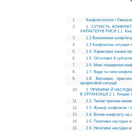
1.
Конфліктологія / Ємелья
2.
1. СУТНІСТЬ КОНФЛІК
ХАРАКТЕРНІ РИСИ 1.1. Кінцев
3.
1.2 Визначення конфлікт
4.
1.3 Конфліктна ситуація 
5.
1.4. Характерні ознаки п
6.
1.5. Об’єктивні й суб’єкт
7.
1.6. Межі поширення кон
8.
1.7. Види та типи конфлік
9.
1.8. Висновки, практич
професійній ситуації
10.
2. ПРИЧИНИ Й НАСЛІДК
В ОРГАНІЗАЦІЇ 2.1. Кінцеві т
11.
2.2. Типові причини виник
12.
2.3. Функції конфліктів і
13.
2.4. Вплив конфлікту на 
14.
2.5. Позитивні наслідки к
15.
2.6. Негативні наслідки к