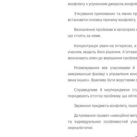
конфлікту з усуненням джерела конфлік
З’ясування прихованих та явних п
встановити головну причину конфлікту,
Визначення проблеми в категоріях ці
що стоять за ними.
Концентрація уваги на інтересах, а
учасник, модель його рішення. А інтер
визначають ключ до вирішення пробле
Розмежування між учасниками й 
американські фахівці з управління ко
вина інших». Важливо бути жорсткими 
Справедливе й неупереджене став
породжують істотну проблему, що обтяж
Звуження предмета конфлікту, прагн
Дотримання правил «емоційної витр
та індивідуальних особливостей уча
нереалістичні.