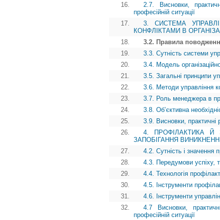
16.
2.7. Висновки, практич
професійній ситуації
17.
3. СИСТЕМА УПРАВЛІ
КОНФЛІКТАМИ В ОРГАНІЗАЦІЇ 
18.
3.2. Правила поводженн
19.
3.3. Сутність системи уп
20.
3.4. Модель організаційн
21.
3.5. Загальні принципи у
22.
3.6. Методи управління 
23.
3.7. Роль менеджера в п
24.
3.8. Об’єктивна необхідн
25.
3.9. Висновки, практичні 
26.
4. ПРОФІЛАКТИКА Й 
ЗАПОБІГАННЯ ВИНИКНЕННЮ КО
27.
4.2. Сутність і значення
28.
4.3. Передумови успіху, 
29.
4.4. Технологія профілак
30.
4.5. Інструменти профіла
31.
4.6. Інструменти управлі
32.
4.7 Висновки, практичн
професійній ситуації