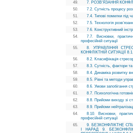
49.
7. РОЗВ’ЯЗАННЯ КОНФЛІК
50.
7.2. Сутність процесу ро
51.
7.4. Типові помилки під ч
52.
7.5. Технологія розв’яза
53.
7.6. Конструктивний інст
54.
7.7. Висновки, практич
професійній ситуації
55.
8. УПРАВЛІННЯ СТРЕ
КОНФЛІКТНІЙ СИТУАЦІЇ 8.1. 
56.
8.2. Класифікація стресор
57.
8.3. Сутність, фактори та
58.
8.4. Динаміка розвитку в
59.
8.5. Рівні та методи упр
60.
8.6. Умови запобігання с
61.
8.7. Психологічна готовн
62.
8.8. Прийоми виходу зі с
63.
8.9. Прийоми нейтралізаці
64.
8.10. Висновки, практи
професійній ситуації
65.
9. БЕЗКОНФЛІКТНЕ СП
І НАРАД 9. БЕЗКОНФЛ