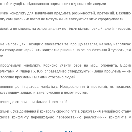
тної ситуації та відновленню нормальних відносин між людьми.
ричин конфлікту для виявлення предмета розбіжностей, претензій. Важливо
 яку самі учасники часом не можуть чи не зважуються чітко сформулювати.
лей, а не рішень, на основі аналізу не тільки різних позицій, але й інтересів,
 не на позиціях. Позицією вважається те, про що заявляє, на чому наполягає
еси спонукають прийняти конкретне рішення на основі бажання й турботи, які
ми.
проблемами конфлікту. Корисно уявити себе на місці опонента. Відомі
нфліктами Р. Фішер і У. Юрі справедливо стверджують: «Ваша проблема — не
стосовно проблеми і м’якими стосовно людей.
лення до ініціатора конфлікту. Невдоволення й претензії, як правило,
ує людину, завдає їй занепокоєння й незручностей.
ення до скорочення кількості претензій.
имки». Усвідомлення й контроль своїх почуттів. Урахування емоційного стану
сників конфлікту перешкоджає переростанню реалістичних конфліктів у