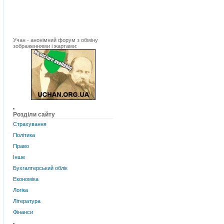
Учан - анонімний форум з обміну
зображеннями і жартами:
Розділи сайту
Страхування
Політика
Право
Інше
Бухгалтерський облік
Економіка
Логіка
Література
Фінанси