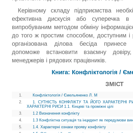
Керівному складу підприємства необх
ефективна дискусія або суперечка в 
випробуваним методом обміну інформацією
до того ж простим способом, доступним і
організована ділова бесіда принесе 
допоможе встановити взаємну довіру,
менеджерів і рядових працівників.
Книга: Конфліктологія / Є
ЗМІСТ
1.
Конфліктологія / Ємельяненко Л. М
2.
1. СУТНІСТЬ КОНФЛІКТУ ТА ЙОГО ХАРАКТЕРНІ Р
ХАРАКТЕРНІ РИСИ 1.1. Кінцеві та проміжні цілі
3.
1.2 Визначення конфлікту
4.
1.3 Конфліктна ситуація та інцидент як передумови ви
5.
1.4. Характерні ознаки прояву конфлікту