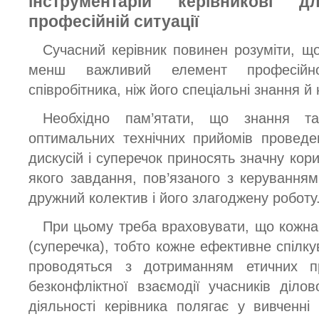
інструментарій керівникові 
професійній ситуації
Сучасний керівник повинен розуміти, щ
менш важливий елемент професійної
співробітника, ніж його спеціальні знання й
Необхідно пам’ятати, що знання та
оптимальних технічних прийомів проведе
дискусій і суперечок приносять значну кори
якого завдання, пов’язаного з керуванням
дружний колектив і його злагоджену роботу
При цьому треба враховувати, що кожна
(суперечка), тобто кожне ефективне спілк
проводяться з дотриманням етичних пр
безконфліктної взаємодії учасників ділов
діяльності керівника полягає у вивченні