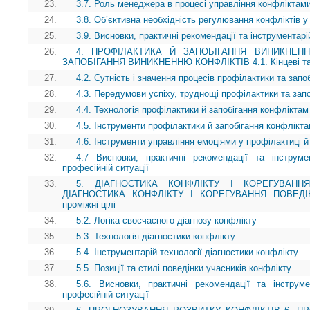
23.
3.7. Роль менеджера в процесі управління конфліктам
24.
3.8. Об’єктивна необхідність регулювання конфліктів 
25.
3.9. Висновки, практичні рекомендації та інструментарій
26.
4. ПРОФІЛАКТИКА Й ЗАПОБІГАННЯ ВИНИКНЕНН
ЗАПОБІГАННЯ ВИНИКНЕННЮ КОНФЛІКТІВ 4.1. Кінцеві та п
27.
4.2. Сутність і значення процесів профілактики та зап
28.
4.3. Передумови успіху, труднощі профілактики та зап
29.
4.4. Технологія профілактики й запобігання конфліктам
30.
4.5. Інструменти профілактики й запобігання конфлікт
31.
4.6. Інструменти управління емоціями у профілактиці й
32.
4.7 Висновки, практичні рекомендації та інструме
професійній ситуації
33.
5. ДІАГНОСТИКА КОНФЛІКТУ І КОРЕГУВАНН
ДІАГНОСТИКА КОНФЛІКТУ І КОРЕГУВАННЯ ПОВЕДІНК
проміжні цілі
34.
5.2. Логіка своєчасного діагнозу конфлікту
35.
5.3. Технологія діагностики конфлікту
36.
5.4. Інструментарій технології діагностики конфлікту
37.
5.5. Позиції та стилі поведінки учасників конфлікту
38.
5.6. Висновки, практичні рекомендації та інструм
професійній ситуації