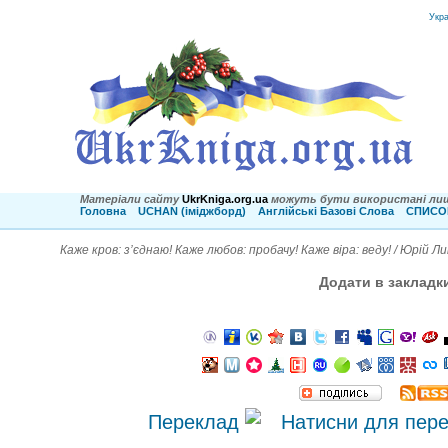
Укр
Матеріали сайту
UkrKniga.org.ua
можуть бути використані лиш
Головна
UCHAN (іміджборд)
Англійські Базові Слова
СПИСОК
Каже кров: з’єднаю! Каже любов: пробачу! Каже віра: веду! / Юрій Л
Додати в закладк
Переклад