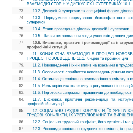
ВЗАЄМОДІЯ СТОРІН У ДИСКУСІЯХ І СУПЕРЕЧКАХ 10.1. Кін
73.
10.2. Дискусії й суперечки як специфічні форми ділово
74.
10.3. Передумови формування безконфліктного спі
суперечок
75.
10.4. Етапи проведення ділових дискусій і суперечок
76.
10.5. Шляхи встановлення згоди учасників ділових дис
77.
10.6. Висновки, практичні рекомендації та інструм
професійній ситуації
78.
11. КОНФЛІКТНА ВЗАЄМОДІЯ В ПРОЦЕСІ НОВОВВ
ПРОЦЕСІ НОВОВВЕДЕНЬ 11.1. Кінцеві та проміжні цілі
79.
11.2. Нововведення і їхній вплив на взаємини в трудов
80.
11.3. Особливості сприйняття нововведень різними кате
81.
11.4. Оптимізація соціально-психологічного клімату в ко
82.
11.5. Роль керівника колективу в регулюванні інноваці
83.
11.6. Підготовка свідомості працівників до необхідності
84.
11.7. Висновки, практичні рекомендації та інструм
професійній ситуації
85.
12. СОЦІАЛЬНО-ТРУДОВІ КОНФЛІКТИ, ЇХ УРЕГУЛЮ
ТРУДОВІ КОНФЛІКТИ, ЇХ УРЕГУЛЮВАННЯ ТА ВИРІШЕННЯ 12
86.
12.2. Соціально-трудовий конфлікт, його сутність і мі
87.
12.3. Різновиди соціально-трудових конфліктів, їх прич