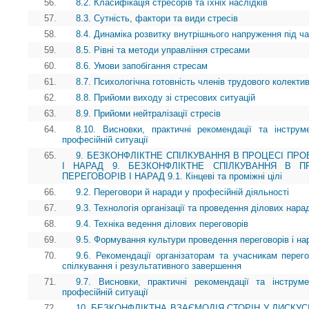
56.
8.2. Класифікація стресорів та їхніх наслідків
57.
8.3. Сутність, фактори та види стресів
58.
8.4. Динаміка розвитку внутрішнього напруження під ч
59.
8.5. Рівні та методи управління стресами
60.
8.6. Умови запобігання стресам
61.
8.7. Психологічна готовність членів трудового колекти
62.
8.8. Прийоми виходу зі стресових ситуацій
63.
8.9. Прийоми нейтралізації стресів
64.
8.10. Висновки, практичні рекомендації та інструм
професійній ситуації
65.
9. БЕЗКОНФЛІКТНЕ СПІЛКУВАННЯ В ПРОЦЕСІ ПР
І НАРАД 9. БЕЗКОНФЛІКТНЕ СПІЛКУВАННЯ В П
ПЕРЕГОВОРІВ І НАРАД 9.1. Кінцеві та проміжні цілі
66.
9.2. Переговори й наради у професійній діяльності
67.
9.3. Технологія організації та проведення ділових нара
68.
9.4. Техніка ведення ділових переговорів
69.
9.5. Формування культури проведення переговорів і на
70.
9.6. Рекомендації організаторам та учасникам перего
спілкування і результативного завершення
71.
9.7. Висновки, практичні рекомендації та інструм
професійній ситуації
72.
10. БЕЗКОНФЛІКТНА ВЗАЄМОДІЯ СТОРІН У ДИСКУС