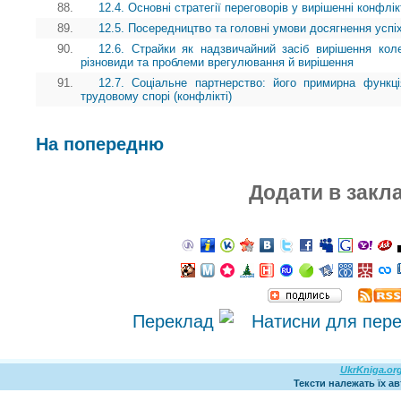
88.
12.4. Основні стратегії переговорів у вирішенні конфлі
89.
12.5. Посередництво та головні умови досягнення успі
90.
12.6. Страйки як надзвичайний засіб вирішення кол
різновиди та проблеми врегулювання й вирішення
91.
12.7. Соціальне партнерство: його примирна функц
трудовому спорі (конфлікті)
На попередню
Додати в закл
Переклад
UkrKniga.or
Тексти належать їх а