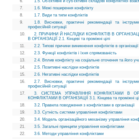
6.
1.5. Об’єктивні й суб’єктивні складові конфліктної взає
7.
1.6. Межі поширення конфлікту
8.
1.7. Види та типи конфліктів
9.
1.8. Висновки, практичні рекомендації та інструм
професійній ситуації
10.
2. ПРИЧИНИ Й НАСЛІДКИ КОНФЛІКТІВ В ОРГАНІЗАЦ
В ОРГАНІЗАЦІЇ 2.1. Кінцеві та проміжні цілі
11.
2.2. Типові причини виникнення конфліктів в організації
12.
2.3. Функції конфліктів і їхня спрямованість
13.
2.4. Вплив конфлікту на соціальне оточення та його уч
14.
2.5. Позитивні наслідки конфліктів
15.
2.6. Негативні наслідки конфліктів
16.
2.7. Висновки, практичні рекомендації та інструм
професійній ситуації
17.
3. СИСТЕМА УПРАВЛІННЯ КОНФЛІКТАМИ В ОРГ
КОНФЛІКТАМИ В ОРГАНІЗАЦІЇ 3.1. Кінцева та проміжні ці
18.
3.2. Правила поводження з конфліктами в організації
19.
3.3. Сутність системи управління конфліктами
20.
3.4. Модель організаційного механізму управління кон
21.
3.5. Загальні принципи управління конфліктами
22.
3.6. Методи управління конфліктами