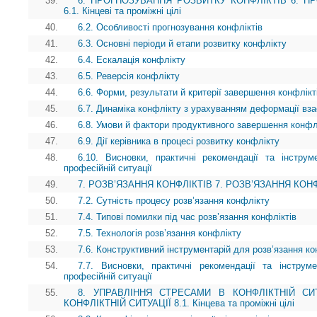
39.
6. ПРОГНОЗУВАННЯ РОЗВИТКУ КОНФЛІКТІВ 6. П
6.1. Кінцеві та проміжні цілі
40.
6.2. Особливості прогнозування конфліктів
41.
6.3. Основні періоди й етапи розвитку конфлікту
42.
6.4. Ескалація конфлікту
43.
6.5. Реверсія конфлікту
44.
6.6. Форми, результати й критерії завершення конфлікт
45.
6.7. Динаміка конфлікту з урахуванням деформації вза
46.
6.8. Умови й фактори продуктивного завершення конфл
47.
6.9. Дії керівника в процесі розвитку конфлікту
48.
6.10. Висновки, практичні рекомендації та інструм
професійній ситуації
49.
7. РОЗВ’ЯЗАННЯ КОНФЛІКТІВ 7. РОЗВ’ЯЗАННЯ КОНФЛІКТ
50.
7.2. Сутність процесу розв’язання конфлікту
51.
7.4. Типові помилки під час розв’язання конфліктів
52.
7.5. Технологія розв’язання конфлікту
53.
7.6. Конструктивний інструментарій для розв’язання ко
54.
7.7. Висновки, практичні рекомендації та інструм
професійній ситуації
55.
8. УПРАВЛІННЯ СТРЕСАМИ В КОНФЛІКТНІЙ СИ
КОНФЛІКТНІЙ СИТУАЦІЇ 8.1. Кінцева та проміжні цілі