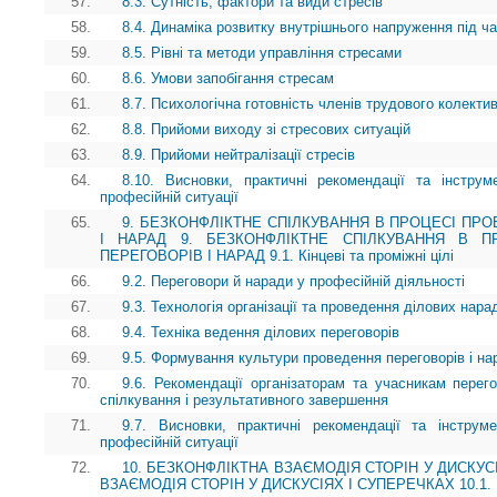
57.
8.3. Сутність, фактори та види стресів
58.
8.4. Динаміка розвитку внутрішнього напруження під ч
59.
8.5. Рівні та методи управління стресами
60.
8.6. Умови запобігання стресам
61.
8.7. Психологічна готовність членів трудового колекти
62.
8.8. Прийоми виходу зі стресових ситуацій
63.
8.9. Прийоми нейтралізації стресів
64.
8.10. Висновки, практичні рекомендації та інструм
професійній ситуації
65.
9. БЕЗКОНФЛІКТНЕ СПІЛКУВАННЯ В ПРОЦЕСІ ПР
І НАРАД 9. БЕЗКОНФЛІКТНЕ СПІЛКУВАННЯ В П
ПЕРЕГОВОРІВ І НАРАД 9.1. Кінцеві та проміжні цілі
66.
9.2. Переговори й наради у професійній діяльності
67.
9.3. Технологія організації та проведення ділових нара
68.
9.4. Техніка ведення ділових переговорів
69.
9.5. Формування культури проведення переговорів і на
70.
9.6. Рекомендації організаторам та учасникам перего
спілкування і результативного завершення
71.
9.7. Висновки, практичні рекомендації та інструм
професійній ситуації
72.
10. БЕЗКОНФЛІКТНА ВЗАЄМОДІЯ СТОРІН У ДИСКУС
ВЗАЄМОДІЯ СТОРІН У ДИСКУСІЯХ І СУПЕРЕЧКАХ 10.1. Кін