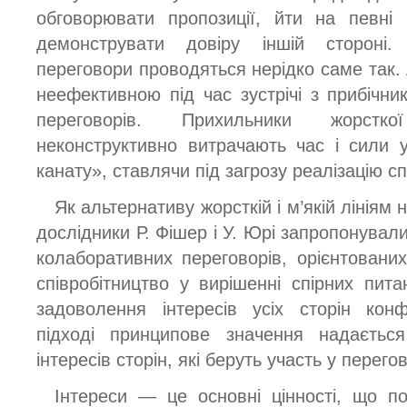
обговорювати пропозиції, йти на певні 
демонструвати довіру іншій стороні
переговори проводяться нерідко саме так.
неефективною під час зустрічі з прибічни
переговорів. Прихильники жорсткої
неконструктивно витрачають час і сили 
канату», ставлячи під загрозу реалізацію сп
Як альтернативу жорсткій і м’якій лініям
дослідники Р. Фішер і У. Юрі запропонувал
колаборативних переговорів, орієнтовани
співробітництво у вирішенні спірних пи
задоволення інтересів усіх сторін кон
підході принципове значення надаєть
інтересів сторін, які беруть участь у перего
Інтереси — це основні цінності, що п