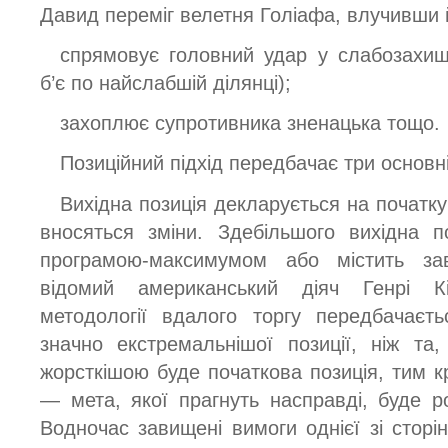
Давид переміг велетня Голіафа, влучивши 
спрямовує головний удар у слабозахищ
б’є по найслабшій ділянці);
захоплює супротивника зненацька тощо.
Позиційний підхід передбачає три основні 
Вихідна позиція декларується на початку
вносяться зміни. Здебільшого вихідна 
програмою-максимумом або містить за
відомий американський діяч Генрі Кі
методології вдалого торгу передбачаєт
значно екстремальнішої позиції, ніж та
жорсткішою буде початкова позиція, тим 
— мета, якої прагнуть насправді, буде р
Водночас завищені вимоги однієї зі сторі