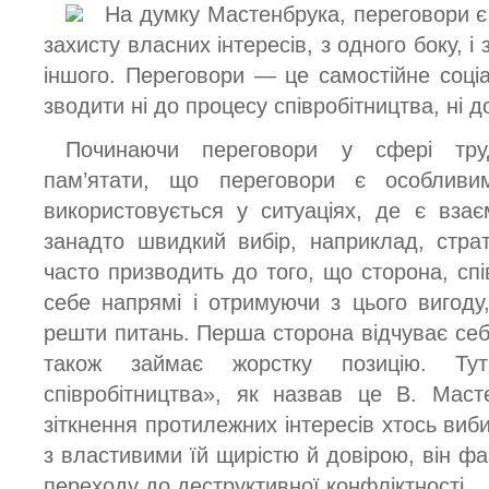
На думку Мастенбрука, переговори є
захисту власних інтересів, з одного боку, і
іншого. Переговори — це самостійне соці
зводити ні до процесу співробітництва, ні 
Починаючи переговори у сфері труд
пам’ятати, що переговори є особливи
використовується у ситуаціях, де є взає
занадто швидкий вибір, наприклад, страте
часто призводить до того, що сторона, сп
себе напрямі і отримуючи з цього вигоду
решти питань. Перша сторона відчуває себе
також займає жорстку позицію. Ту
співробітництва», як назвав це В. Маст
зіткнення протилежних інтересів хтось виби
з властивими їй щирістю й довірою, він фа
переходу до деструктивної конфліктності.