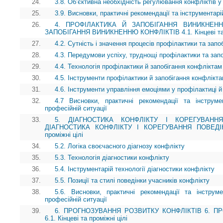
24.
3.8. Об’єктивна необхідність регулювання конфліктів 
25.
3.9. Висновки, практичні рекомендації та інструментарій
26.
4. ПРОФІЛАКТИКА Й ЗАПОБІГАННЯ ВИНИКНЕНН
ЗАПОБІГАННЯ ВИНИКНЕННЮ КОНФЛІКТІВ 4.1. Кінцеві та п
27.
4.2. Сутність і значення процесів профілактики та зап
28.
4.3. Передумови успіху, труднощі профілактики та зап
29.
4.4. Технологія профілактики й запобігання конфліктам
30.
4.5. Інструменти профілактики й запобігання конфлікт
31.
4.6. Інструменти управління емоціями у профілактиці й
32.
4.7 Висновки, практичні рекомендації та інструме
професійній ситуації
33.
5. ДІАГНОСТИКА КОНФЛІКТУ І КОРЕГУВАНН
ДІАГНОСТИКА КОНФЛІКТУ І КОРЕГУВАННЯ ПОВЕДІНК
проміжні цілі
34.
5.2. Логіка своєчасного діагнозу конфлікту
35.
5.3. Технологія діагностики конфлікту
36.
5.4. Інструментарій технології діагностики конфлікту
37.
5.5. Позиції та стилі поведінки учасників конфлікту
38.
5.6. Висновки, практичні рекомендації та інструм
професійній ситуації
39.
6. ПРОГНОЗУВАННЯ РОЗВИТКУ КОНФЛІКТІВ 6. П
6.1. Кінцеві та проміжні цілі