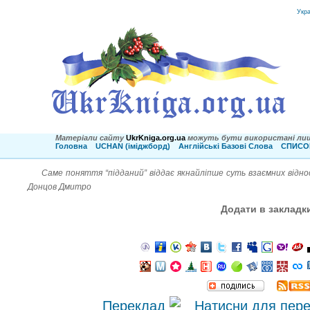
Укр
Матеріали сайту
UkrKniga.org.ua
можуть бути використані лиш
Головна
UCHAN (іміджборд)
Англійські Базові Слова
СПИСОК
Саме поняття “підданий” віддає якнайліпше суть взаємних відно
Донцов Дмитро
Додати в закладк
Переклад