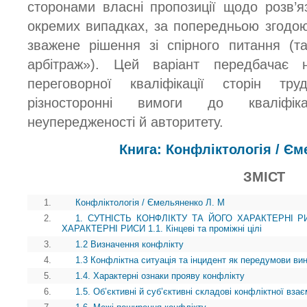
сторонами власні пропозиції щодо розв’я
окремих випадках, за попередньою згодою
зважене рішення зі спірного питання (т
арбітраж»). Цей варіант передбачає 
переговорної кваліфікації сторін тр
різносторонні вимоги до кваліфік
неупередженості й авторитету.
Книга: Конфліктологія / Є
ЗМІСТ
1.
Конфліктологія / Ємельяненко Л. М
2.
1. СУТНІСТЬ КОНФЛІКТУ ТА ЙОГО ХАРАКТЕРНІ Р
ХАРАКТЕРНІ РИСИ 1.1. Кінцеві та проміжні цілі
3.
1.2 Визначення конфлікту
4.
1.3 Конфліктна ситуація та інцидент як передумови ви
5.
1.4. Характерні ознаки прояву конфлікту
6.
1.5. Об’єктивні й суб’єктивні складові конфліктної взає