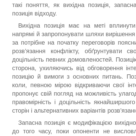
такі поняття, як вихідна позиція, запасн
позиція відходу.
Вихідна позиція має на меті вплинут
напрямі й запропонувати шляхи вирішення 
за потрібне на початку переговорів поясн
розв’язання конфлікту, обґрунтувати св
доцільність певних домовленостей. Позиці
сторона, ухиляючись від обговорення інте
позицію й вимоги з основних питань. По
коли, певною мірою відкриваючи свої інт
пропонує свій погляд на можливість улаго
правомірність і доцільність якнайширшого
сторін і альтернативних варіантів розв’язан
Запасна позиція є модифікацією вихідної
до того часу, поки опоненти не вислов