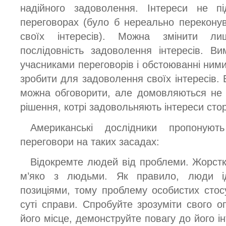
надійного задоволення. Інтереси не п
переговорах (було б нереально переконув
своїх інтересів). Можна змінити лиш
послідовність задоволення інтересів. 
учасниками переговорів і обстоюванні ним
зробити для задоволення своїх інтересів. В
можна обговорити, але домовляються не 
рішення, котрі задовольняють інтереси стор
Американські дослідники пропонують
переговори на таких засадах:
Відокремте людей від проблеми. Жорстк
м’яко з людьми. Як правило, люди ід
позиціями, тому проблему особистих стосу
суті справи. Спробуйте зрозуміти свого о
його місце, демонструйте повагу до його ін