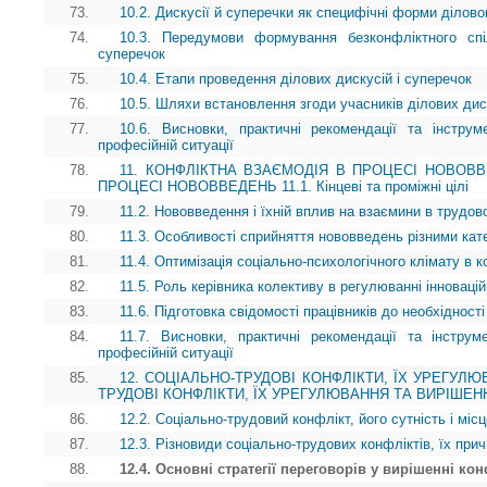
73.
10.2. Дискусії й суперечки як специфічні форми ділово
74.
10.3. Передумови формування безконфліктного спі
суперечок
75.
10.4. Етапи проведення ділових дискусій і суперечок
76.
10.5. Шляхи встановлення згоди учасників ділових дис
77.
10.6. Висновки, практичні рекомендації та інструм
професійній ситуації
78.
11. КОНФЛІКТНА ВЗАЄМОДІЯ В ПРОЦЕСІ НОВОВВ
ПРОЦЕСІ НОВОВВЕДЕНЬ 11.1. Кінцеві та проміжні цілі
79.
11.2. Нововведення і їхній вплив на взаємини в трудов
80.
11.3. Особливості сприйняття нововведень різними кате
81.
11.4. Оптимізація соціально-психологічного клімату в ко
82.
11.5. Роль керівника колективу в регулюванні інноваці
83.
11.6. Підготовка свідомості працівників до необхідності
84.
11.7. Висновки, практичні рекомендації та інструм
професійній ситуації
85.
12. СОЦІАЛЬНО-ТРУДОВІ КОНФЛІКТИ, ЇХ УРЕГУЛЮ
ТРУДОВІ КОНФЛІКТИ, ЇХ УРЕГУЛЮВАННЯ ТА ВИРІШЕННЯ 12
86.
12.2. Соціально-трудовий конфлікт, його сутність і мі
87.
12.3. Різновиди соціально-трудових конфліктів, їх прич
88.
12.4. Основні стратегії переговорів у вирішенні ко