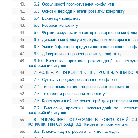
40.
6.2. Особливості прогнозування конфліктів
41.
6.3. Основні періоди й етапи розвитку конфлікту
42.
6.4. Ескалація конфлікту
43.
6.5. Реверсія конфлікту
44.
6.6. Форми, результати й критерії завершення конфлікт
45.
6.7. Динаміка конфлікту з урахуванням деформації вза
46.
6.8. Умови й фактори продуктивного завершення конфл
47.
6.9. Дії керівника в процесі розвитку конфлікту
48.
6.10. Висновки, практичні рекомендації та інструм
професійній ситуації
49.
7. РОЗВ’ЯЗАННЯ КОНФЛІКТІВ 7. РОЗВ’ЯЗАННЯ КОНФЛІКТ
50.
7.2. Сутність процесу розв’язання конфлікту
51.
7.4. Типові помилки під час розв’язання конфліктів
52.
7.5. Технологія розв’язання конфлікту
53.
7.6. Конструктивний інструментарій для розв’язання ко
54.
7.7. Висновки, практичні рекомендації та інструм
професійній ситуації
55.
8. УПРАВЛІННЯ СТРЕСАМИ В КОНФЛІКТНІЙ СИ
КОНФЛІКТНІЙ СИТУАЦІЇ 8.1. Кінцева та проміжні цілі
56.
8.2. Класифікація стресорів та їхніх наслідків