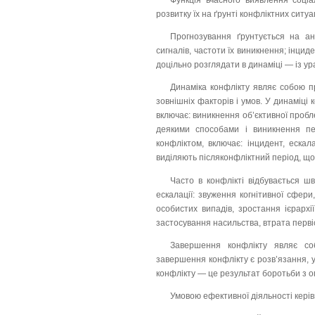
Функція вчасного виявлення соці
розвитку їх на ґрунті конфліктних ситу
Прогнозування ґрунтується на ана
сигналів, частоти їх виникнення; інцид
доцільно розглядати в динаміці — із ур
Динаміка конфлікту являє собою пр
зовнішніх факторів і умов. У динаміці 
включає: виникнення об’єктивної пробле
деякими способами і виникнення пер
конфліктом, включає: інцидент, ескал
виділяють післяконфліктний період, що 
Часто в конфлікті відбувається ш
ескалації: звуження когнітивної сфер
особистих випадів, зростання ієрархі
застосування насильства, втрата перві
Завершення конфлікту являє со
завершення конфлікту є розв’язання, у
конфлікту — це результат боротьби з огл
Умовою ефективної діяльності керів