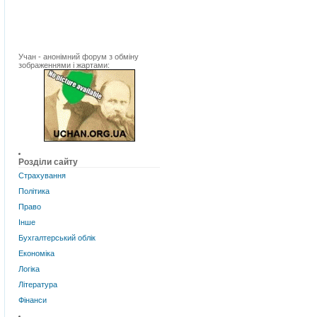
Учан - анонімний форум з обміну
зображеннями і жартами:
Розділи сайту
Страхування
Політика
Право
Інше
Бухгалтерський облік
Економіка
Логіка
Література
Фінанси