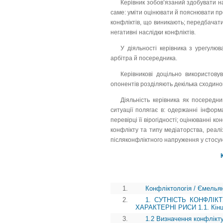
Керівник зобов’язаний здобувати 
саме: уміти оцінювати й пояснювати пр
конфліктів, що виникають; передбачати
негативні наслідки конфліктів.
У діяльності керівника з урегулюв
арбітра й посередника.
Керівникові доцільно використову
опонентів розділяють декілька сходинок
Діяльність керівника як посередни
ситуації полягає в: одержанні інформа
перевірці її вірогідності; оцінюванні 
конфлікту та типу медіаторства, реал
післяконфліктного напруження у стосун
1.
Конфліктологія / Ємелья
2.
1. СУТНІСТЬ КОНФЛІК
ХАРАКТЕРНІ РИСИ 1.1. Кінцев
3.
1.2 Визначення конфлікт