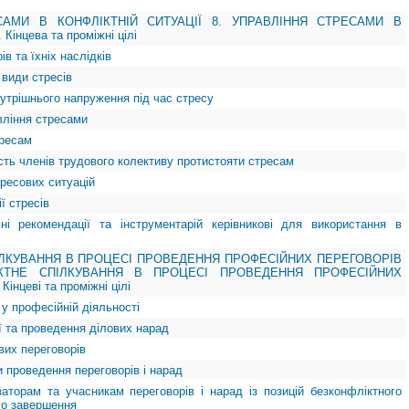
САМИ В КОНФЛІКТНІЙ СИТУАЦІЇ 8. УПРАВЛІННЯ СТРЕСАМИ В
Кінцева та проміжні цілі
ів та їхніх наслідків
 види стресів
нутрішнього напруження під час стресу
авління стресами
тресам
ість членів трудового колективу протистояти стресам
тресових ситуацій
ї стресів
чні рекомендації та інструментарій керівникові для використання в
ІЛКУВАННЯ В ПРОЦЕСІ ПРОВЕДЕННЯ ПРОФЕСІЙНИХ ПЕРЕГОВОРІВ
ІКТНЕ СПІЛКУВАННЯ В ПРОЦЕСІ ПРОВЕДЕННЯ ПРОФЕСІЙНИХ
нцеві та проміжні цілі
 у професійній діяльності
ії та проведення ділових нарад
ових переговорів
 проведення переговорів і нарад
ізаторам та учасникам переговорів і нарад із позицій безконфліктного
го завершення