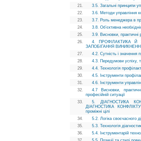
21.
3.5. Загальні принципи у
22.
3.6. Методи управління 
23.
3.7. Роль менеджера в п
24.
3.8. Об’єктивна необхідн
25.
3.9. Висновки, практичні 
26.
4. ПРОФІЛАКТИКА Й 
ЗАПОБІГАННЯ ВИНИКНЕННЮ КО
27.
4.2. Сутність і значення
28.
4.3. Передумови успіху, 
29.
4.4. Технологія профілак
30.
4.5. Інструменти профіла
31.
4.6. Інструменти управлі
32.
4.7 Висновки, практичн
професійній ситуації
33.
5. ДІАГНОСТИКА КО
ДІАГНОСТИКА КОНФЛІКТУ
проміжні цілі
34.
5.2. Логіка своєчасного д
35.
5.3. Технологія діагности
36.
5.4. Інструментарій техно
37.
5.5. Позиції та стилі пов