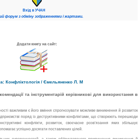
Вхід в УЧАН
ий форум з обміну зображеннями і жартами.
Додати книгу на сайт:
а: Конфліктологія / Ємельяненко Л. М
екомендації та інструментарій керівникові для використання в
льності важливим є його вміння спрогнозувати можливе виникнення й розвиток
підприємстві поряд із деструктивними конфліктами, що створюють перешкоди
онструктивні конфлікти, розвиток, своєчасне розв’язання яких збільшує
допомагає успішно досягати поставлених цілей.