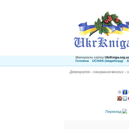
Матеріали сайту
UkrKniga.org.u
Головна
UCHAN (іміджборд)
А
Демократія – панування многих – з
Переклад