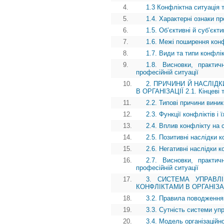
4.
1.3 Конфліктна ситуація 
5.
1.4. Характерні ознаки п
6.
1.5. Об’єктивні й суб’єкт
7.
1.6. Межі поширення кон
8.
1.7. Види та типи конфлік
9.
1.8. Висновки, практич
професійній ситуації
10.
2. ПРИЧИНИ Й НАСЛІДК
В ОРГАНІЗАЦІЇ 2.1. Кінцеві т
11.
2.2. Типові причини виник
12.
2.3. Функції конфліктів і
13.
2.4. Вплив конфлікту на 
14.
2.5. Позитивні наслідки к
15.
2.6. Негативні наслідки к
16.
2.7. Висновки, практич
професійній ситуації
17.
3. СИСТЕМА УПРАВЛІ
КОНФЛІКТАМИ В ОРГАНІЗАЦІЇ 
18.
3.2. Правила поводження 
19.
3.3. Сутність системи уп
20.
3.4. Модель організаційн