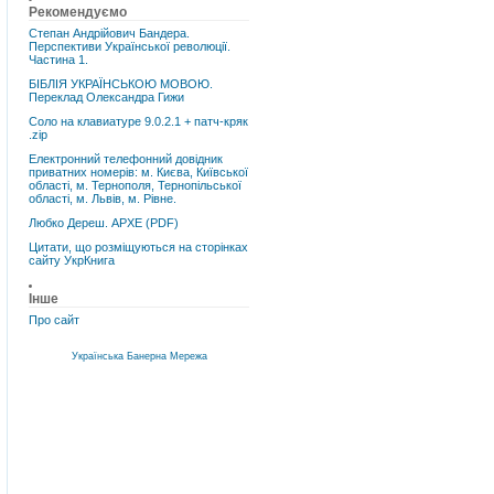
Рекомендуємо
Степан Андрійович Бандера.
Перспективи Української революції.
Частина 1.
БІБЛІЯ УКРАЇНСЬКОЮ МОВОЮ.
Переклад Олександра Гижи
Соло на клавиатуре 9.0.2.1 + патч-кряк
.zip
Електронний телефонний довідник
приватних номерів: м. Києва, Київської
області, м. Тернополя, Тернопільської
області, м. Львів, м. Рівне.
Любко Дереш. АРХЕ (PDF)
Цитати, що розміщуються на сторінках
сайту УкрКнига
Інше
Про сайт
Українська Банерна Мережа