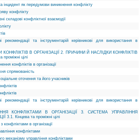
та інцидент як передумови виникнення конфлікту
рояву конфлікту
ивні складові конфліктної взаємодії
флікту
тів
ні рекомендації та інструментарій керівникові для використання в
И КОНФЛІКТІВ В ОРГАНІЗАЦІЇ 2. ПРИЧИНИ Й НАСЛІДКИ КОНФЛІКТІВ
а проміжні цілі
нення конфліктів в організації
 їхня спрямованість
соціальне оточення та його учасників
онфліктів
онфліктів
ні рекомендації та інструментарій керівникові для використання в
ННЯ КОНФЛІКТАМИ В ОРГАНІЗАЦІЇ 3. СИСТЕМА УПРАВЛІННЯ
3.1. Кінцева та проміжні цілі
з конфліктами в організації
равління конфліктами
ого механізму управління конфліктами