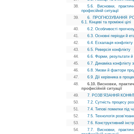
38.
5.6. Висновки, практич
професійній ситуації
39.
6. ПРОГНОЗУВАННЯ РО
6.1. Кінцеві та проміжні цілі
40.
6.2. Особливості прогноз
41.
6.3. Основні періоди й е
42.
6.4. Ескалація конфлікту
43.
6.5. Реверсія конфлікту
44.
6.6. Форми, результати й
45.
6.7. Динаміка конфлікту 
46.
6.8. Умови й фактори пр
47.
6.9. Дії керівника в проц
48.
6.10. Висновки, практи
професійній ситуації
49.
7. РОЗВ’ЯЗАННЯ КОНФЛІК
50.
7.2. Сутність процесу ро
51.
7.4. Типові помилки під ч
52.
7.5. Технологія розв’яза
53.
7.6. Конструктивний інст
54.
7.7. Висновки, практич