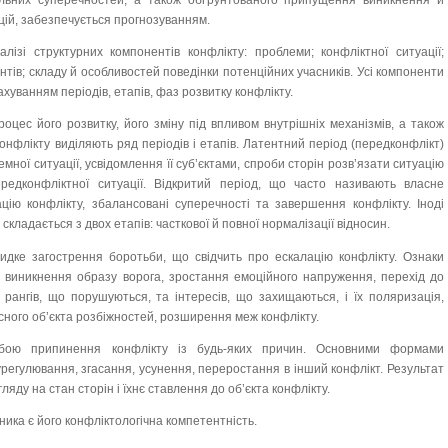
альних суперечностей, а також обґрунтованого припущення виникнення й
ацій, забезпечується прогнозуванням.
лізі структурних компонентів конфлікту: проблеми; конфліктної ситуації;
ентів; складу й особливостей поведінки потенційних учасників. Усі компоненти
ахуванням періодів, етапів, фаз розвитку конфлікту.
оцес його розвитку, його зміну під впливом внутрішніх механізмів, а також
конфлікту виділяють ряд періодів і етапів. Латентний період (передконфлікт)
мної ситуації, усвідомлення її суб’єктами, спроби сторін розв’язати ситуацію
едконфліктної ситуації. Відкритий період, що часто називають власне
ацію конфлікту, збалансовані суперечності та завершення конфлікту. Іноді
складається з двох етапів: часткової й повної нормалізації відносин.
видке загострення боротьби, що свідчить про ескалацію конфлікту. Ознаки
и, виникнення образу ворога, зростання емоційного напруження, перехід до
ї рангів, що порушуються, та інтересів, що захищаються, і їх поляризація,
сного об’єкта розбіжностей, розширення меж конфлікту.
бою припинення конфлікту із будь-яких причин. Основними формами
регулювання, згасання, усунення, переростання в інший конфлікт. Результат
яду на стан сторін і їхнє ставлення до об’єкта конфлікту.
ника є його конфліктологічна компетентність.