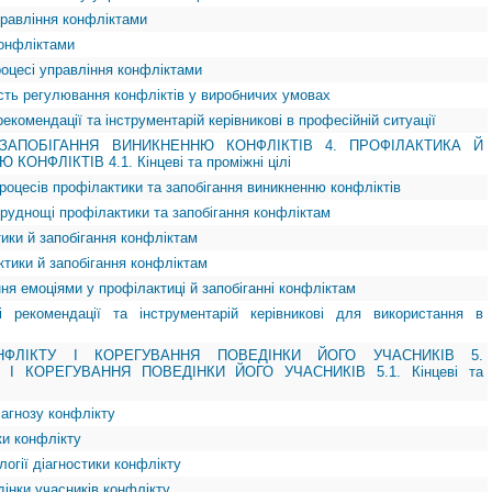
правління конфліктами
конфліктами
роцесі управління конфліктами
ість регулювання конфліктів у виробничих умовах
рекомендації та інструментарій керівникові в професійній ситуації
ЗАПОБІГАННЯ ВИНИКНЕННЮ КОНФЛІКТІВ 4. ПРОФІЛАКТИКА Й
НФЛІКТІВ 4.1. Кінцеві та проміжні цілі
 процесів профілактики та запобігання виникненню конфліктів
труднощі профілактики та запобігання конфліктам
тики й запобігання конфліктам
ктики й запобігання конфліктам
ння емоціями у профілактиці й запобіганні конфліктам
і рекомендації та інструментарій керівникові для використання в
НФЛІКТУ І КОРЕГУВАННЯ ПОВЕДІНКИ ЙОГО УЧАСНИКІВ 5.
 І КОРЕГУВАННЯ ПОВЕДІНКИ ЙОГО УЧАСНИКІВ 5.1. Кінцеві та
іагнозу конфлікту
ки конфлікту
логії діагностики конфлікту
едінки учасників конфлікту