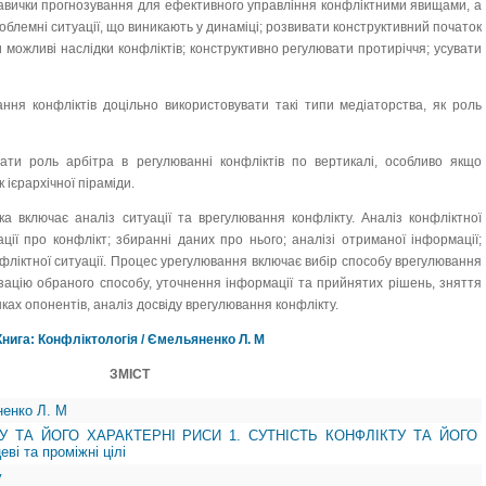
навички прогнозування для ефективного управління конфліктними явищами, а
облемні ситуації, що виникають у динаміці; розвивати конструктивний початок
 можливі наслідки конфліктів; конструктивно регулювати протиріччя; усувати
ання конфліктів доцільно використовувати такі типи медіаторства, як роль
вати роль арбітра в регулюванні конфліктів по вертикалі, особливо якщо
 ієрархічної піраміди.
ка включає аналіз ситуації та врегулювання конфлікту. Аналіз конфліктної
ції про конфлікт; збиранні даних про нього; аналізі отриманої інформації;
конфліктної ситуації. Процес урегулювання включає вибір способу врегулювання
ізацію обраного способу, уточнення інформації та прийнятих рішень, зняття
ках опонентів, аналіз досвіду врегулювання конфлікту.
Книга: Конфліктологія / Ємельяненко Л. М
ЗМІСТ
ненко Л. М
ТУ ТА ЙОГО ХАРАКТЕРНІ РИСИ 1. СУТНІСТЬ КОНФЛІКТУ ТА ЙОГО
і та проміжні цілі
у