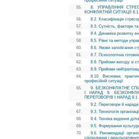
професійній ситуації
55.
8. УПРАВЛІННЯ СТРЕ
КОНФЛІКТНІЙ СИТУАЦІЇ 8.1. 
56.
8.2. Класифікація стресор
57.
8.3. Сутність, фактори та
58.
8.4. Динаміка розвитку в
59.
8.5. Рівні та методи упр
60.
8.6. Умови запобігання с
61.
8.7. Психологічна готовн
62.
8.8. Прийоми виходу зі с
63.
8.9. Прийоми нейтралізаці
64.
8.10. Висновки, практи
професійній ситуації
65.
9. БЕЗКОНФЛІКТНЕ СП
І НАРАД 9. БЕЗКОНФЛ
ПЕРЕГОВОРІВ І НАРАД 9.1. Кі
66.
9.2. Переговори й наради
67.
9.3. Технологія організац
68.
9.4. Техніка ведення діл
69.
9.5. Формування культури
70.
9.6. Рекомендації орган
спілкування і результативно