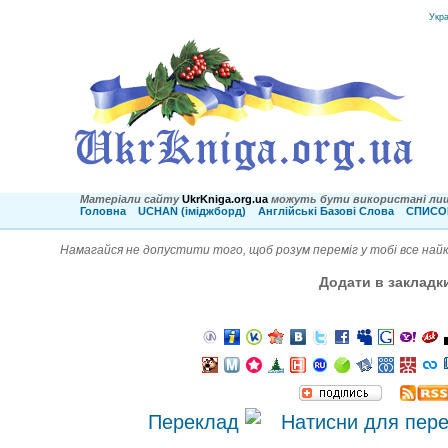
Укр
Матеріали сайту
UkrKniga.org.ua
можуть бути використані лиш
Головна
UCHAN (іміджборд)
Англійські Базові Слова
СПИСОК
Намагайся не допустити того, щоб розум переміг у тобі все найк
Додати в закладк
Переклад