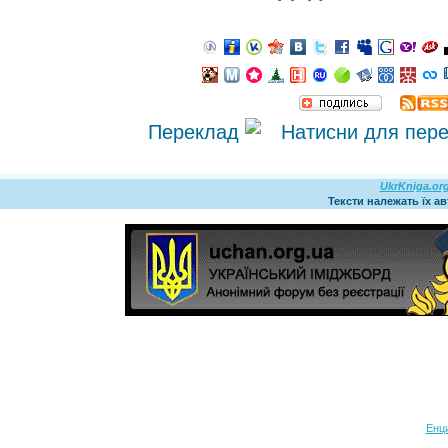
Переклад
UkrKniga.or
Тексти належать їх а
Енц