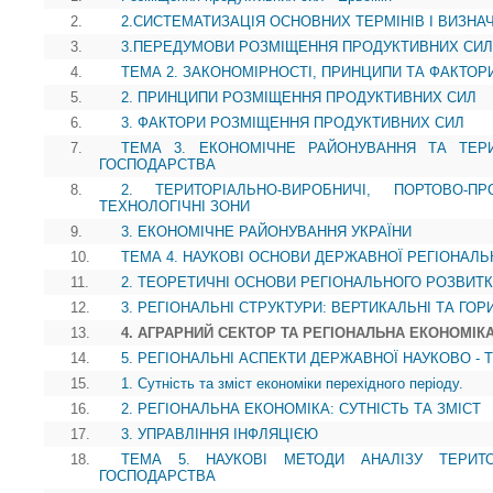
2.
2.СИСТЕМАТИЗАЦІЯ ОСНОВНИХ ТЕРМІНІВ І ВИЗНА
3.
3.ПЕРЕДУМОВИ РОЗМІЩЕННЯ ПРОДУКТИВНИХ СИЛ
4.
ТЕМА 2. ЗАКОНОМІРНОСТІ, ПРИНЦИПИ ТА ФАКТО
5.
2. ПРИНЦИПИ РОЗМІЩЕННЯ ПРОДУКТИВНИХ СИЛ
6.
3. ФАКТОРИ РОЗМІЩЕННЯ ПРОДУКТИВНИХ СИЛ
7.
ТЕМА 3. ЕКОНОМІЧНЕ РАЙОНУВАННЯ ТА ТЕР
ГОСПОДАРСТВА
8.
2. ТЕРИТОРІАЛЬНО-ВИРОБНИЧІ, ПОРТОВО-П
ТЕХНОЛОГІЧНІ ЗОНИ
9.
3. ЕКОНОМІЧНЕ РАЙОНУВАННЯ УКРАЇНИ
10.
ТЕМА 4. НАУКОВІ ОСНОВИ ДЕРЖАВНОЇ РЕГІОНАЛЬ
11.
2. ТЕОРЕТИЧНІ ОСНОВИ РЕГІОНАЛЬНОГО РОЗВИТК
12.
3. РЕГІОНАЛЬНІ СТРУКТУРИ: ВЕРТИКАЛЬНІ ТА ГОР
13.
4. АГРАРНИЙ СЕКТОР ТА РЕГІОНАЛЬНА ЕКОНОМІК
14.
5. РЕГІОНАЛЬНІ АСПЕКТИ ДЕРЖАВНОЇ НАУКОВО - 
15.
1. Сутність та зміст економіки перехідного періоду.
16.
2. РЕГІОНАЛЬНА ЕКОНОМІКА: СУТНІСТЬ ТА ЗМІСТ
17.
3. УПРАВЛІННЯ ІНФЛЯЦІЄЮ
18.
ТЕМА 5. НАУКОВІ МЕТОДИ АНАЛІЗУ ТЕРИТО
ГОСПОДАРСТВА