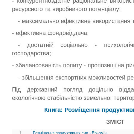
- конкурентноздатне раціональне викорис
ресурсного та виробничого потенціалу;
- максимально ефективне використання т
- ефективна фондовіддача;
- достатній соціально - психолог
господарства;
- збалансованість попиту - пропозиціі на ри
- збільшення експортних можливостей рег
Під державний погляд доцільно відд
екологічною стабільністю земельної територ
Книга: Розміщення продуктив
ЗМІСТ
1.
Розміщення продуктивних сил - Ерьомін