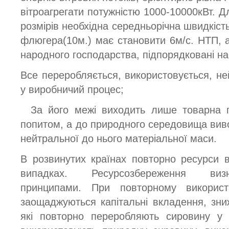
вітроагрегати потужністю 1000-10000кВт. 
розмірів необхідна середньорічна швидкість
флюгера(10м.) має становити 6м/с. НТП, а 
народного господарства, підпорядковані н
Все переробляється, використовується, не
у виробничий процес;
За його межі виходить лише товарна п
попитом, а до природного середовища виво
нейтральної до нього матеріальної маси.
В розвинутих країнах повторно ресурси 
випадках. Ресурсозбереження визн
принципами. При повторному використ
заощаджуються капітальні вкладення, зни
які повторно переробляють сировину у п