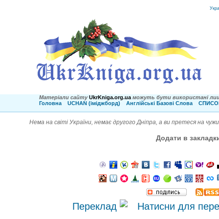
Укр
Матеріали сайту
UkrKniga.org.ua
можуть бути використані лиш
Головна
UCHAN (іміджборд)
Англійські Базові Слова
СПИСОК
Нема на світі України, немає другого Дніпра, а ви претеся на чу
Додати в закладк
Переклад