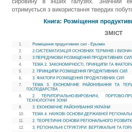
сировину в інших галузях. Значний еко
отримується з використання твердих побуто
Книга: Розміщення продуктив
ЗМІСТ
1.
Розміщення продуктивних сил - Ерьомін
2.
2.СИСТЕМАТИЗАЦІЯ ОСНОВНИХ ТЕРМІНІВ І ВИЗНА
3.
3.ПЕРЕДУМОВИ РОЗМІЩЕННЯ ПРОДУКТИВНИХ СИЛ
4.
ТЕМА 2. ЗАКОНОМІРНОСТІ, ПРИНЦИПИ ТА ФАКТО
5.
2. ПРИНЦИПИ РОЗМІЩЕННЯ ПРОДУКТИВНИХ СИЛ
6.
3. ФАКТОРИ РОЗМІЩЕННЯ ПРОДУКТИВНИХ СИЛ
7.
ТЕМА 3. ЕКОНОМІЧНЕ РАЙОНУВАННЯ ТА ТЕР
ГОСПОДАРСТВА
8.
2. ТЕРИТОРІАЛЬНО-ВИРОБНИЧІ, ПОРТОВО-П
ТЕХНОЛОГІЧНІ ЗОНИ
9.
3. ЕКОНОМІЧНЕ РАЙОНУВАННЯ УКРАЇНИ
10.
ТЕМА 4. НАУКОВІ ОСНОВИ ДЕРЖАВНОЇ РЕГІОНАЛЬ
11.
2. ТЕОРЕТИЧНІ ОСНОВИ РЕГІОНАЛЬНОГО РОЗВИТК
12.
3. РЕГІОНАЛЬНІ СТРУКТУРИ: ВЕРТИКАЛЬНІ ТА ГОР