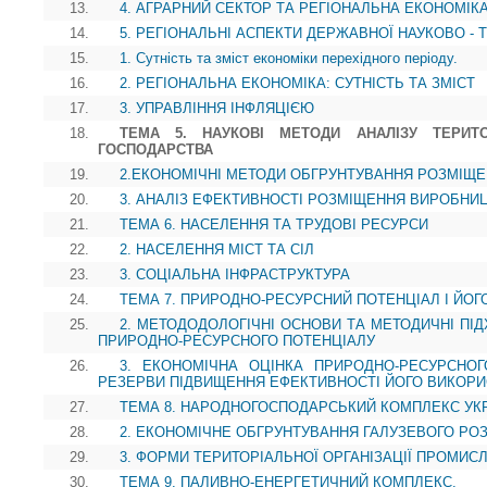
13.
4. АГРАРНИЙ СЕКТОР ТА РЕГІОНАЛЬНА ЕКОНОМІК
14.
5. РЕГІОНАЛЬНІ АСПЕКТИ ДЕРЖАВНОЇ НАУКОВО - 
15.
1. Сутність та зміст економіки перехідного періоду.
16.
2. РЕГІОНАЛЬНА ЕКОНОМІКА: СУТНІСТЬ ТА ЗМІСТ
17.
3. УПРАВЛІННЯ ІНФЛЯЦІЄЮ
18.
ТЕМА 5. НАУКОВІ МЕТОДИ АНАЛІЗУ ТЕРИТО
ГОСПОДАРСТВА
19.
2.ЕКОНОМІЧНІ МЕТОДИ ОБГРУНТУВАННЯ РОЗМІЩ
20.
3. АНАЛІЗ ЕФЕКТИВНОСТІ РОЗМІЩЕННЯ ВИРОБНИ
21.
ТЕМА 6. НАСЕЛЕННЯ ТА ТРУДОВІ РЕСУРСИ
22.
2. НАСЕЛЕННЯ МІСТ ТА СІЛ
23.
3. СОЦІАЛЬНА ІНФРАСТРУКТУРА
24.
ТЕМА 7. ПРИРОДНО-РЕСУРСНИЙ ПОТЕНЦІАЛ І ЙОГ
25.
2. МЕТОДОДОЛОГІЧНІ ОСНОВИ ТА МЕТОДИЧНІ ПІ
ПРИРОДНО-РЕСУРСНОГО ПОТЕНЦІАЛУ
26.
3. ЕКОНОМІЧНА ОЦІНКА ПРИРОДНО-РЕСУРСНОГ
РЕЗЕРВИ ПІДВИЩЕННЯ ЕФЕКТИВНОСТІ ЙОГО ВИКОР
27.
ТЕМА 8. НАРОДНОГОСПОДАРСЬКИЙ КОМПЛЕКС УК
28.
2. ЕКОНОМІЧНЕ ОБГРУНТУВАННЯ ГАЛУЗЕВОГО Р
29.
3. ФОРМИ ТЕРИТОРІАЛЬНОЇ ОРГАНІЗАЦІЇ ПРОМИС
30.
ТЕМА 9. ПАЛИВНО-ЕНЕРГЕТИЧНИЙ КОМПЛЕКС.