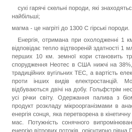
сухі гарячі скельні породи, які знаходятьс
найбільші;
магма - це нагріті до 1300 С гірські породи.
Енергія, отримана при охолодженні 1 к
відповідає тепло відтвореній здатності 1 м
перших 10 км. земної кори становить трл
спорудження Неотес в США нижчі на 38%,
традиційних вугільних ТЕС, а вартість еле
проти інших видів електростанцій. М
відбуваються двічі на добу. Гольфстрім нес
усі річки світу. Одержання палива з біо
продукт розкладу мікроорганізмами в ана
енергія сонця, яка перетворена в кінетичну
мас. Потужність сонячного випромінюва
енергію вітрових потоків, орієнтирно рівна 