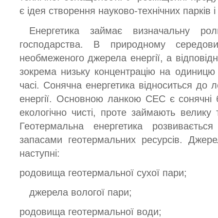
є ідея створення науково-технічних парків і
Енергетика займає визначальну ро
господарства. В природному середови
необмеженого джерела енергії, а відповід
зокрема низьку концентрацію на одиницю п
часі. Сонячна енергетика відноситься до 
енергії. Основною ланкою СЕС є сонячні ба
екологічно чисті, проте займають велику т
Геотермальна енергетика розвиваєтьс
запасами геотермальних ресурсів. Джере
наступні:
родовища геотермальної сухої пари;
джерела вологої пари;
родовища геотермальної води;