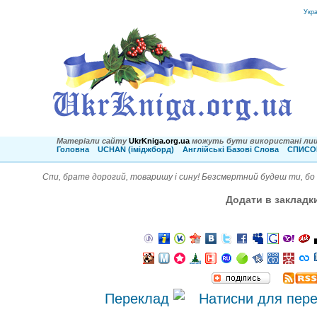
Укр
Матеріали сайту
UkrKniga.org.ua
можуть бути використані лиш
Головна
UCHAN (іміджборд)
Англійські Базові Слова
СПИСОК
Спи, брате дорогий, товаришу і сину! Безсмертний будеш ти, бо в
Додати в закладк
Переклад