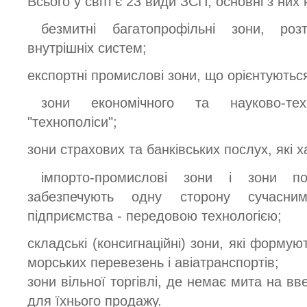
Всього у світі є 23 види ЗСП, основні з них 
безмитні багатопрофільні зони, роз
внутрішніх систем;
експортні промислові зони, що орієнтуютьс
зони економічного та науково-тех
"технополіси";
зони страхових та банківських послух, які х
імпорто-промислові зони і зони по
забезпечують одну сторону сучасни
підприємства - передовою технологією;
складські (консигнаційні) зони, які форму
морських перевезень і авіатранспортів;
зони вільної торгівлі, де немає мита на вв
для їхнього продажу.