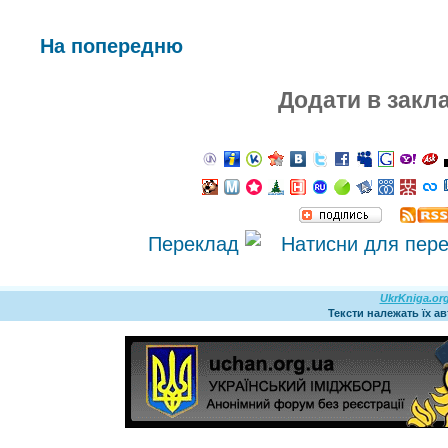
На попередню
Додати в закл
Переклад
UkrKniga.or
Тексти належать їх а