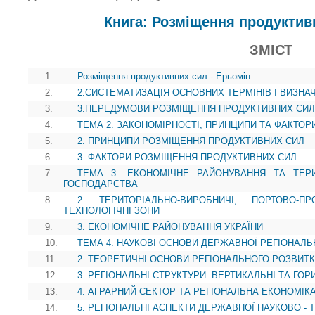
Книга: Розміщення продуктив
ЗМІСТ
1.
Розміщення продуктивних сил - Ерьомін
2.
2.СИСТЕМАТИЗАЦІЯ ОСНОВНИХ ТЕРМІНІВ І ВИЗНА
3.
3.ПЕРЕДУМОВИ РОЗМІЩЕННЯ ПРОДУКТИВНИХ СИЛ
4.
ТЕМА 2. ЗАКОНОМІРНОСТІ, ПРИНЦИПИ ТА ФАКТО
5.
2. ПРИНЦИПИ РОЗМІЩЕННЯ ПРОДУКТИВНИХ СИЛ
6.
3. ФАКТОРИ РОЗМІЩЕННЯ ПРОДУКТИВНИХ СИЛ
7.
ТЕМА 3. ЕКОНОМІЧНЕ РАЙОНУВАННЯ ТА ТЕР
ГОСПОДАРСТВА
8.
2. ТЕРИТОРІАЛЬНО-ВИРОБНИЧІ, ПОРТОВО-П
ТЕХНОЛОГІЧНІ ЗОНИ
9.
3. ЕКОНОМІЧНЕ РАЙОНУВАННЯ УКРАЇНИ
10.
ТЕМА 4. НАУКОВІ ОСНОВИ ДЕРЖАВНОЇ РЕГІОНАЛЬ
11.
2. ТЕОРЕТИЧНІ ОСНОВИ РЕГІОНАЛЬНОГО РОЗВИТК
12.
3. РЕГІОНАЛЬНІ СТРУКТУРИ: ВЕРТИКАЛЬНІ ТА ГОР
13.
4. АГРАРНИЙ СЕКТОР ТА РЕГІОНАЛЬНА ЕКОНОМІК
14.
5. РЕГІОНАЛЬНІ АСПЕКТИ ДЕРЖАВНОЇ НАУКОВО - 