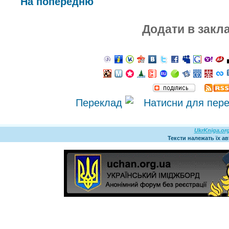
На попередню
Додати в закл
Переклад
UkrKniga.or
Тексти належать їх а