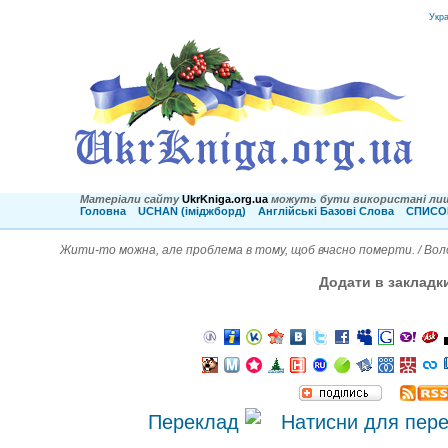
Укр
Матеріали сайту
UkrKniga.org.ua
можуть бути використані лиш
Головна
UCHAN (іміджборд)
Англійські Базові Слова
СПИСОК
Жити-то можна, але проблема в тому, щоб вчасно померти. / Вол
Додати в закладк
Переклад