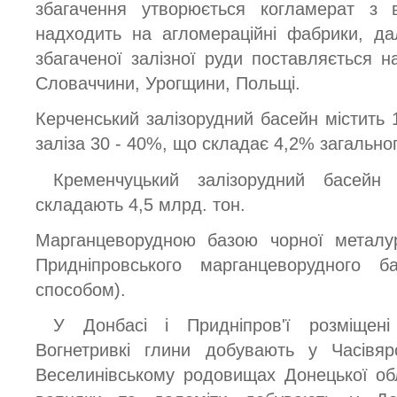
збагачення утворюється когламерат з 
надходить на агломераційні фабрики, да
збагаченої залізної руди поставляється на
Словаччини, Урогщини, Польщі.
Керченський залізорудний басейн містить 
заліза 30 - 40%, що складає 4,2% загально
Кременчуцький залізорудний басейн 
складають 4,5 млрд. тон.
Марганцеворудною базою чорної металур
Придніпровського марганцеворудного б
способом).
У Донбасі і Придніпров'ї розміщені 
Вогнетривкі глини добувають у Часівяр
Веселинівському родовищах Донецької обл