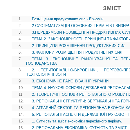
ЗМІСТ
1.
Розміщення продуктивних сил - Ерьомін
2.
2.СИСТЕМАТИЗАЦІЯ ОСНОВНИХ ТЕРМІНІВ І ВИЗНА
3.
3.ПЕРЕДУМОВИ РОЗМІЩЕННЯ ПРОДУКТИВНИХ СИЛ
4.
ТЕМА 2. ЗАКОНОМІРНОСТІ, ПРИНЦИПИ ТА ФАКТО
5.
2. ПРИНЦИПИ РОЗМІЩЕННЯ ПРОДУКТИВНИХ СИЛ
6.
3. ФАКТОРИ РОЗМІЩЕННЯ ПРОДУКТИВНИХ СИЛ
7.
ТЕМА 3. ЕКОНОМІЧНЕ РАЙОНУВАННЯ ТА ТЕР
ГОСПОДАРСТВА
8.
2. ТЕРИТОРІАЛЬНО-ВИРОБНИЧІ, ПОРТОВО-П
ТЕХНОЛОГІЧНІ ЗОНИ
9.
3. ЕКОНОМІЧНЕ РАЙОНУВАННЯ УКРАЇНИ
10.
ТЕМА 4. НАУКОВІ ОСНОВИ ДЕРЖАВНОЇ РЕГІОНАЛЬ
11.
2. ТЕОРЕТИЧНІ ОСНОВИ РЕГІОНАЛЬНОГО РОЗВИТК
12.
3. РЕГІОНАЛЬНІ СТРУКТУРИ: ВЕРТИКАЛЬНІ ТА ГОР
13.
4. АГРАРНИЙ СЕКТОР ТА РЕГІОНАЛЬНА ЕКОНОМІК
14.
5. РЕГІОНАЛЬНІ АСПЕКТИ ДЕРЖАВНОЇ НАУКОВО - 
15.
1. Сутність та зміст економіки перехідного періоду.
16.
2. РЕГІОНАЛЬНА ЕКОНОМІКА: СУТНІСТЬ ТА ЗМІСТ