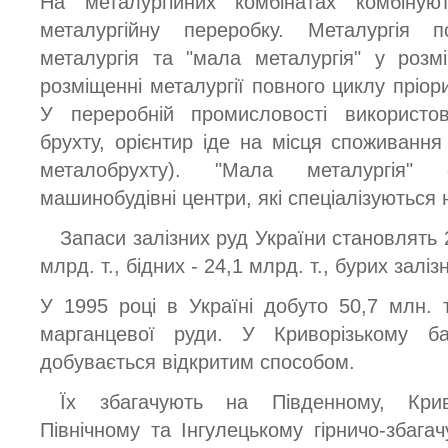
На металургійних комбінатах комбіную
металургійну переробку. Металургія 
металургія та "мала металургія" у розм
розміщенні металургії повного циклу пріор
У переробній промисловості використо
брухту, орієнтир іде на місця споживання
металобрухту). "Мала металургія" 
машинобудівні центри, які спеціалізуються н
Запаси залізних руд України становлять 2
млрд. т., бідних - 24,1 млрд. т., бурих залізн
У 1995 році в Україні добуто 50,7 млн. т
марганцевої руди. У Криворізькому б
добувається відкритим способом.
Їх збагачують на Південному, Криво
Північному та Інгулецькому гірничо-збага