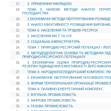
17.
3. УПРАВЛІННЯ ІНФЛЯЦІЄЮ
18.
ТЕМА 5. НАУКОВІ МЕТОДИ АНАЛІЗУ ТЕРИТО
ГОСПОДАРСТВА
19.
2.ЕКОНОМІЧНІ МЕТОДИ ОБГРУНТУВАННЯ РОЗМІЩ
20.
3. АНАЛІЗ ЕФЕКТИВНОСТІ РОЗМІЩЕННЯ ВИРОБНИ
21.
ТЕМА 6. НАСЕЛЕННЯ ТА ТРУДОВІ РЕСУРСИ
22.
2. НАСЕЛЕННЯ МІСТ ТА СІЛ
23.
3. СОЦІАЛЬНА ІНФРАСТРУКТУРА
24.
ТЕМА 7. ПРИРОДНО-РЕСУРСНИЙ ПОТЕНЦІАЛ І ЙОГ
25.
2. МЕТОДОДОЛОГІЧНІ ОСНОВИ ТА МЕТОДИЧНІ ПІ
ПРИРОДНО-РЕСУРСНОГО ПОТЕНЦІАЛУ
26.
3. ЕКОНОМІЧНА ОЦІНКА ПРИРОДНО-РЕСУРСНОГ
РЕЗЕРВИ ПІДВИЩЕННЯ ЕФЕКТИВНОСТІ ЙОГО ВИКОР
27.
ТЕМА 8. НАРОДНОГОСПОДАРСЬКИЙ КОМПЛЕКС УК
28.
2. ЕКОНОМІЧНЕ ОБГРУНТУВАННЯ ГАЛУЗЕВОГО Р
29.
3. ФОРМИ ТЕРИТОРІАЛЬНОЇ ОРГАНІЗАЦІЇ ПРОМИС
30.
ТЕМА 9. ПАЛИВНО-ЕНЕРГЕТИЧНИЙ КОМПЛЕКС.
31.
2. ВУГІЛЬНА ПРОМИСЛОВІСТЬ
32.
3. НАФТОВА ПРОМИСЛОВІСТЬ
33.
4. ГАЗОВА ПРОМИСЛОВІСТЬ