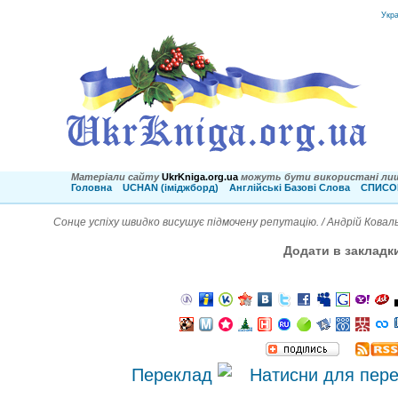
Укр
Матеріали сайту
UkrKniga.org.ua
можуть бути використані лиш
Головна
UCHAN (іміджборд)
Англійські Базові Слова
СПИСОК
Сонце успіху швидко висушує підмочену репутацію. / Андрій Ковал
Додати в закладк
Переклад