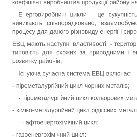
коефіцієнт виробництва продукції району н
Енерговиробничі цикли - це сукупність
виникають співпорядковано, взаємообум
процесу для даного різновиду енергії і сир
ЕВЦ мають наступні властивості: - територіа
типовість для схожих за природними і 
розвитку районів;
Існуюча сучасна система ЕВЦ включає:
- пірометалургійний цикл чорних металів;
- пірометалургійний цикл кольорових мет
- хіміко-металургійний цикл рідкісних металі
- нафтоенергохімічний цикл;
- газоенергохімічний цикл;