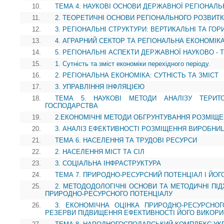
10.
ТЕМА 4. НАУКОВІ ОСНОВИ ДЕРЖАВНОЇ РЕГІОНАЛЬ
11.
2. ТЕОРЕТИЧНІ ОСНОВИ РЕГІОНАЛЬНОГО РОЗВИТК
12.
3. РЕГІОНАЛЬНІ СТРУКТУРИ: ВЕРТИКАЛЬНІ ТА ГОР
13.
4. АГРАРНИЙ СЕКТОР ТА РЕГІОНАЛЬНА ЕКОНОМІК
14.
5. РЕГІОНАЛЬНІ АСПЕКТИ ДЕРЖАВНОЇ НАУКОВО - 
15.
1. Сутність та зміст економіки перехідного періоду.
16.
2. РЕГІОНАЛЬНА ЕКОНОМІКА: СУТНІСТЬ ТА ЗМІСТ
17.
3. УПРАВЛІННЯ ІНФЛЯЦІЄЮ
18.
ТЕМА 5. НАУКОВІ МЕТОДИ АНАЛІЗУ ТЕРИТО
ГОСПОДАРСТВА
19.
2.ЕКОНОМІЧНІ МЕТОДИ ОБГРУНТУВАННЯ РОЗМІЩ
20.
3. АНАЛІЗ ЕФЕКТИВНОСТІ РОЗМІЩЕННЯ ВИРОБНИ
21.
ТЕМА 6. НАСЕЛЕННЯ ТА ТРУДОВІ РЕСУРСИ
22.
2. НАСЕЛЕННЯ МІСТ ТА СІЛ
23.
3. СОЦІАЛЬНА ІНФРАСТРУКТУРА
24.
ТЕМА 7. ПРИРОДНО-РЕСУРСНИЙ ПОТЕНЦІАЛ І ЙОГ
25.
2. МЕТОДОДОЛОГІЧНІ ОСНОВИ ТА МЕТОДИЧНІ ПІ
ПРИРОДНО-РЕСУРСНОГО ПОТЕНЦІАЛУ
26.
3. ЕКОНОМІЧНА ОЦІНКА ПРИРОДНО-РЕСУРСНОГ
РЕЗЕРВИ ПІДВИЩЕННЯ ЕФЕКТИВНОСТІ ЙОГО ВИКОР