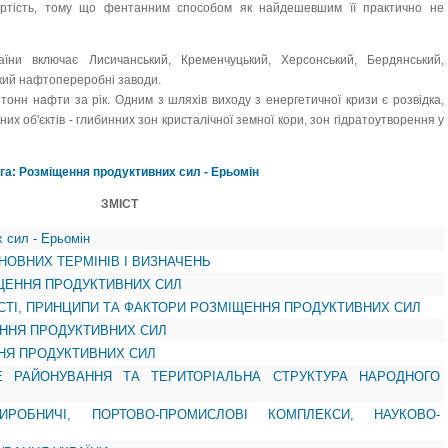
артість, тому що фентанним способом як найдешевшим її практично не
їни включає Лисичанський, Кременчуцький, Херсонський, Бердянський,
ький нафтопереробні заводи.
тонн нафти за рік. Одним з шляхів виходу з енергетичної кризи є розвідка,
х об'єктів - глибинних зон кристалічної земної кори, зон гідратоутворення у
га: Розміщення продуктивних сил - Ерьомін
ЗМІСТ
 сил - Ерьомін
НОВНИХ ТЕРМІНІВ І ВИЗНАЧЕНЬ
ЩЕННЯ ПРОДУКТИВНИХ СИЛ
СТІ, ПРИНЦИПИ ТА ФАКТОРИ РОЗМІЩЕННЯ ПРОДУКТИВНИХ СИЛ
ЕННЯ ПРОДУКТИВНИХ СИЛ
НЯ ПРОДУКТИВНИХ СИЛ
Е РАЙОНУВАННЯ ТА ТЕРИТОРІАЛЬНА СТРУКТУРА НАРОДНОГО
ВИРОБНИЧІ, ПОРТОВО-ПРОМИСЛОВІ КОМПЛЕКСИ, НАУКОВО-