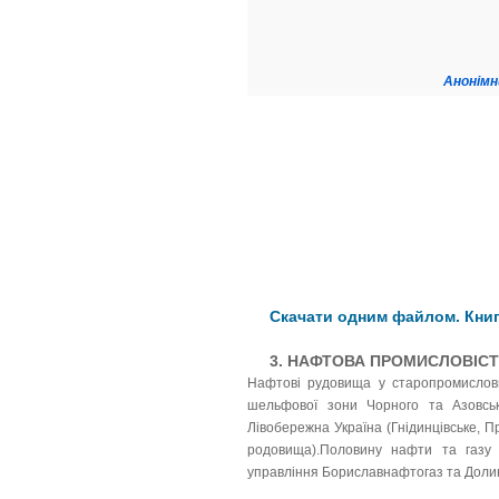
Анонімн
Скачати одним файлом. Книг
3. НАФТОВА ПРОМИСЛОВІС
Нафтові рудовища у старопромислових
шельфової зони Чорного та Азовськ
Лівобережна Україна (Гнідинцівське, П
родовища).Половину нафти та газу 
управління Бориславнафтогаз та Доли