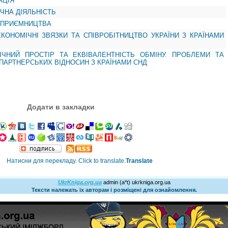
АЦІЯ
ЧНА ДІЯЛЬНІСТЬ
ІДПРИЄМНИЦТВА
КОНОМІЧНІ ЗВЯЗКИ ТА СПІВРОБІТНИЦТВО УКРАЇНИ З КРАЇНАМИ
ІЧНИЙ ПРОСТІР ТА ЕКВІВАЛЕНТНІСТЬ ОБМІНУ. ПРОБЛЕМИ ТА
ПАРТНЕРСЬКИХ ВІДНОСИН З КРАЇНАМИ СНД
Додати в закладки
Translate
UkrKniga.org.ua
admin (a*t) ukrkniga.org.ua
Тексти належать їх авторам і розміщені для ознайомлення.