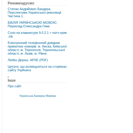
Рекомендуємо
Степан Андрійович Бандера.
Перспективи Української революції.
Частина 1.
БІБЛІЯ УКРАЇНСЬКОЮ МОВОЮ.
Переклад Олександра Гижи
Соло на клавиатуре 9.0.2.1 + патч-кряк
.zip
Електронний телефонний довідник
приватних номерів: м. Києва, Київської
області, м. Тернополя, Тернопільської
області, м. Львів, м. Рівне.
Любко Дереш. АРХЕ (PDF)
Цитати, що розміщуються на сторінках
сайту УкрКнига
Інше
Про сайт
Українська Банерна Мережа