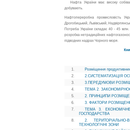
Нафта України має високу собів
добувають.
Нафтопереробна промисловість Укра
Дрогобицький, Львівський, Надвірпянс
Потреба України складає 40 - 45 млн. 
розробка нетрадиційних нафтогазоносни
підводних надрах Чорного моря.
Кни
1.
Розміщення продуктивних
2.
2.СИСТЕМАТИЗАЦІЯ ОС
3.
3.ПЕРЕДУМОВИ РОЗМІ
4.
ТЕМА 2. ЗАКОНОМІРНО
5.
2. ПРИНЦИПИ РОЗМІЩ
6.
3. ФАКТОРИ РОЗМІЩЕН
7.
ТЕМА 3. ЕКОНОМІЧН
ГОСПОДАРСТВА
8.
2. ТЕРИТОРІАЛЬНО-
ТЕХНОЛОГІЧНІ ЗОНИ