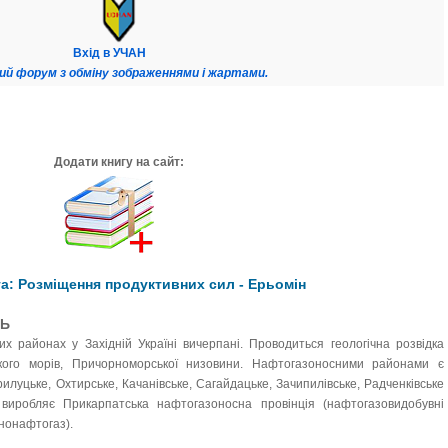
Вхід в УЧАН
ий форум з обміну зображеннями і жартами.
Додати книгу на сайт:
а: Розміщення продуктивних сил - Ерьомін
ТЬ
 районах у Західній Україні вичерпані. Проводиться геологічна розвідка
ого морів, Причорноморської низовини. Нафтогазоносними районами є
рилуцьке, Охтирське, Качанівське, Сагайдацьке, Зачипилівське, Радченківське
виробляє Прикарпатська нафтогазоносна провінція (нафтогазовидобувні
нонафтогаз).