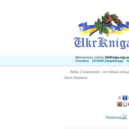
Матеріали сайту
UkrKniga.org.u
Головна
UCHAN (іміджборд)
А
Люди й покоління – се тільки кіль
Леся Українка
Переклад