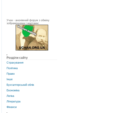
Учан - анонімний форум з обміну
зображеннями і жартами:
Розділи сайту
Страхування
Політика
Право
Інше
Бухгалтерський облік
Економіка
Логіка
Література
Фінанси