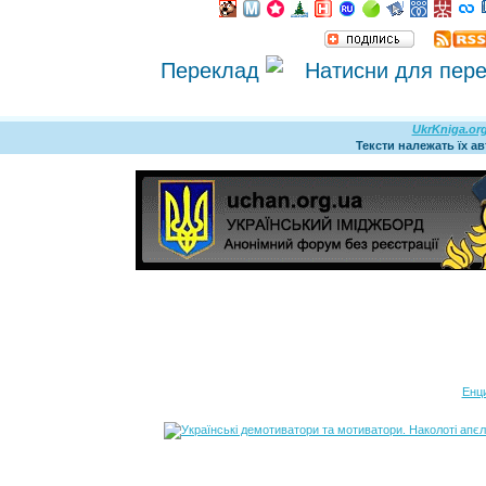
Переклад
UkrKniga.or
Тексти належать їх а
Енц