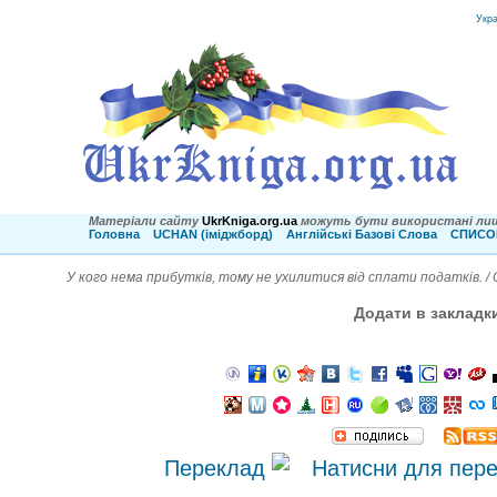
Укр
Матеріали сайту
UkrKniga.org.ua
можуть бути використані лиш
Головна
UCHAN (іміджборд)
Англійські Базові Слова
СПИСОК
У кого нема прибутків, тому не ухилитися від сплати податків. 
Додати в закладк
Переклад