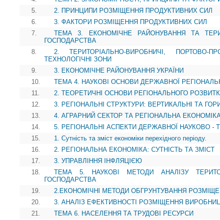
5.
2. ПРИНЦИПИ РОЗМІЩЕННЯ ПРОДУКТИВНИХ СИЛ
6.
3. ФАКТОРИ РОЗМІЩЕННЯ ПРОДУКТИВНИХ СИЛ
7.
ТЕМА 3. ЕКОНОМІЧНЕ РАЙОНУВАННЯ ТА ТЕР
ГОСПОДАРСТВА
8.
2. ТЕРИТОРІАЛЬНО-ВИРОБНИЧІ, ПОРТОВО-П
ТЕХНОЛОГІЧНІ ЗОНИ
9.
3. ЕКОНОМІЧНЕ РАЙОНУВАННЯ УКРАЇНИ
10.
ТЕМА 4. НАУКОВІ ОСНОВИ ДЕРЖАВНОЇ РЕГІОНАЛЬ
11.
2. ТЕОРЕТИЧНІ ОСНОВИ РЕГІОНАЛЬНОГО РОЗВИТК
12.
3. РЕГІОНАЛЬНІ СТРУКТУРИ: ВЕРТИКАЛЬНІ ТА ГОР
13.
4. АГРАРНИЙ СЕКТОР ТА РЕГІОНАЛЬНА ЕКОНОМІК
14.
5. РЕГІОНАЛЬНІ АСПЕКТИ ДЕРЖАВНОЇ НАУКОВО - 
15.
1. Сутність та зміст економіки перехідного періоду.
16.
2. РЕГІОНАЛЬНА ЕКОНОМІКА: СУТНІСТЬ ТА ЗМІСТ
17.
3. УПРАВЛІННЯ ІНФЛЯЦІЄЮ
18.
ТЕМА 5. НАУКОВІ МЕТОДИ АНАЛІЗУ ТЕРИТО
ГОСПОДАРСТВА
19.
2.ЕКОНОМІЧНІ МЕТОДИ ОБГРУНТУВАННЯ РОЗМІЩ
20.
3. АНАЛІЗ ЕФЕКТИВНОСТІ РОЗМІЩЕННЯ ВИРОБНИ
21.
ТЕМА 6. НАСЕЛЕННЯ ТА ТРУДОВІ РЕСУРСИ