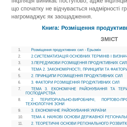
Інфляція виникає поступово, адже інфляці
що спочатку не відчувається надмірності гр
нагромаджує як заощадження.
Книга: Розміщення продуктив
ЗМІСТ
1.
Розміщення продуктивних сил - Ерьомін
2.
2.СИСТЕМАТИЗАЦІЯ ОСНОВНИХ ТЕРМІНІВ І ВИЗНА
3.
3.ПЕРЕДУМОВИ РОЗМІЩЕННЯ ПРОДУКТИВНИХ СИЛ
4.
ТЕМА 2. ЗАКОНОМІРНОСТІ, ПРИНЦИПИ ТА ФАКТО
5.
2. ПРИНЦИПИ РОЗМІЩЕННЯ ПРОДУКТИВНИХ СИЛ
6.
3. ФАКТОРИ РОЗМІЩЕННЯ ПРОДУКТИВНИХ СИЛ
7.
ТЕМА 3. ЕКОНОМІЧНЕ РАЙОНУВАННЯ ТА ТЕР
ГОСПОДАРСТВА
8.
2. ТЕРИТОРІАЛЬНО-ВИРОБНИЧІ, ПОРТОВО-П
ТЕХНОЛОГІЧНІ ЗОНИ
9.
3. ЕКОНОМІЧНЕ РАЙОНУВАННЯ УКРАЇНИ
10.
ТЕМА 4. НАУКОВІ ОСНОВИ ДЕРЖАВНОЇ РЕГІОНАЛЬ
11.
2. ТЕОРЕТИЧНІ ОСНОВИ РЕГІОНАЛЬНОГО РОЗВИТК