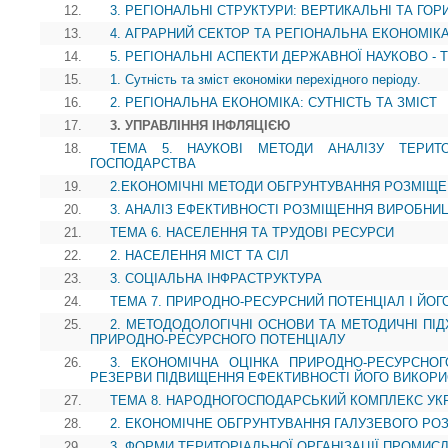
12.
3. РЕГІОНАЛЬНІ СТРУКТУРИ: ВЕРТИКАЛЬНІ ТА ГОР
13.
4. АГРАРНИЙ СЕКТОР ТА РЕГІОНАЛЬНА ЕКОНОМІК
14.
5. РЕГІОНАЛЬНІ АСПЕКТИ ДЕРЖАВНОЇ НАУКОВО - 
15.
1. Сутність та зміст економіки перехідного періоду.
16.
2. РЕГІОНАЛЬНА ЕКОНОМІКА: СУТНІСТЬ ТА ЗМІСТ
17.
3. УПРАВЛІННЯ ІНФЛЯЦІЄЮ
18.
ТЕМА 5. НАУКОВІ МЕТОДИ АНАЛІЗУ ТЕРИТО
ГОСПОДАРСТВА
19.
2.ЕКОНОМІЧНІ МЕТОДИ ОБГРУНТУВАННЯ РОЗМІЩ
20.
3. АНАЛІЗ ЕФЕКТИВНОСТІ РОЗМІЩЕННЯ ВИРОБНИ
21.
ТЕМА 6. НАСЕЛЕННЯ ТА ТРУДОВІ РЕСУРСИ
22.
2. НАСЕЛЕННЯ МІСТ ТА СІЛ
23.
3. СОЦІАЛЬНА ІНФРАСТРУКТУРА
24.
ТЕМА 7. ПРИРОДНО-РЕСУРСНИЙ ПОТЕНЦІАЛ І ЙОГ
25.
2. МЕТОДОДОЛОГІЧНІ ОСНОВИ ТА МЕТОДИЧНІ ПІ
ПРИРОДНО-РЕСУРСНОГО ПОТЕНЦІАЛУ
26.
3. ЕКОНОМІЧНА ОЦІНКА ПРИРОДНО-РЕСУРСНОГ
РЕЗЕРВИ ПІДВИЩЕННЯ ЕФЕКТИВНОСТІ ЙОГО ВИКОР
27.
ТЕМА 8. НАРОДНОГОСПОДАРСЬКИЙ КОМПЛЕКС УК
28.
2. ЕКОНОМІЧНЕ ОБГРУНТУВАННЯ ГАЛУЗЕВОГО Р
29.
3. ФОРМИ ТЕРИТОРІАЛЬНОЇ ОРГАНІЗАЦІЇ ПРОМИС