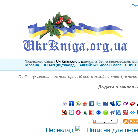
Укр
Матеріали сайту
UkrKniga.org.ua
можуть бути використані лиш
Головна
UCHAN (іміджборд)
Англійські Базові Слова
СПИСОК
Геній – це людина, яка знає про свій винятковий талант і, незважа
Додати в закладк
Переклад