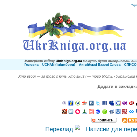
Укр
Матеріали сайту
UkrKniga.org.ua
можуть бути використані лиш
Головна
UCHAN (іміджборд)
Англійські Базові Слова
СПИСОК
Хто вгорі — за того п'ють, хто внизу — того б'ють. / Українська
Додати в закладк
Переклад