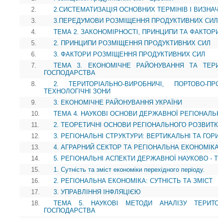
2.
2.СИСТЕМАТИЗАЦІЯ ОСНОВНИХ ТЕРМІНІВ І ВИЗНА
3.
3.ПЕРЕДУМОВИ РОЗМІЩЕННЯ ПРОДУКТИВНИХ СИЛ
4.
ТЕМА 2. ЗАКОНОМІРНОСТІ, ПРИНЦИПИ ТА ФАКТО
5.
2. ПРИНЦИПИ РОЗМІЩЕННЯ ПРОДУКТИВНИХ СИЛ
6.
3. ФАКТОРИ РОЗМІЩЕННЯ ПРОДУКТИВНИХ СИЛ
7.
ТЕМА 3. ЕКОНОМІЧНЕ РАЙОНУВАННЯ ТА ТЕР
ГОСПОДАРСТВА
8.
2. ТЕРИТОРІАЛЬНО-ВИРОБНИЧІ, ПОРТОВО-П
ТЕХНОЛОГІЧНІ ЗОНИ
9.
3. ЕКОНОМІЧНЕ РАЙОНУВАННЯ УКРАЇНИ
10.
ТЕМА 4. НАУКОВІ ОСНОВИ ДЕРЖАВНОЇ РЕГІОНАЛЬ
11.
2. ТЕОРЕТИЧНІ ОСНОВИ РЕГІОНАЛЬНОГО РОЗВИТК
12.
3. РЕГІОНАЛЬНІ СТРУКТУРИ: ВЕРТИКАЛЬНІ ТА ГОР
13.
4. АГРАРНИЙ СЕКТОР ТА РЕГІОНАЛЬНА ЕКОНОМІК
14.
5. РЕГІОНАЛЬНІ АСПЕКТИ ДЕРЖАВНОЇ НАУКОВО - 
15.
1. Сутність та зміст економіки перехідного періоду.
16.
2. РЕГІОНАЛЬНА ЕКОНОМІКА: СУТНІСТЬ ТА ЗМІСТ
17.
3. УПРАВЛІННЯ ІНФЛЯЦІЄЮ
18.
ТЕМА 5. НАУКОВІ МЕТОДИ АНАЛІЗУ ТЕРИТО
ГОСПОДАРСТВА