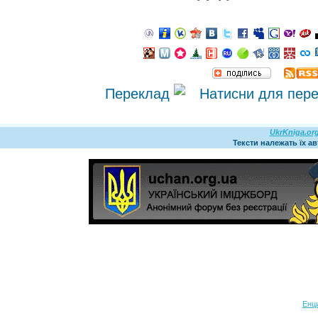
Переклад
UkrKniga.or
Тексти належать їх а
Енц