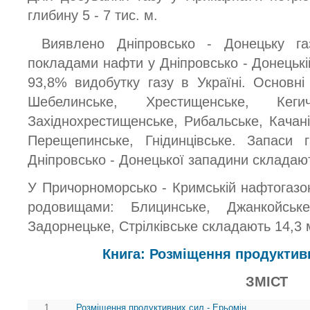
глибину 5 - 7 тис. м.
Виявлено Дніпровсько - Донецьку га
покладами нафти у Дніпровсько - Донецькі
93,8% видобутку газу в Україні. Основні
Шебелинське, Хрестищенське, Кегичі
Західнохрестищенське, Рибальське, Качані
Перещепинське, Гнідинцівське. Запаси 
Дніпровсько - Донецької западини складаю
У Причорноморсько - Кримській нафтогазон
родовищами: Блицинське, Джанкойське,
Задорнецьке, Стрілківське складають 14,3 
Книга: Розміщення продуктив
ЗМІСТ
1.
Розміщення продуктивних сил - Ерьомін