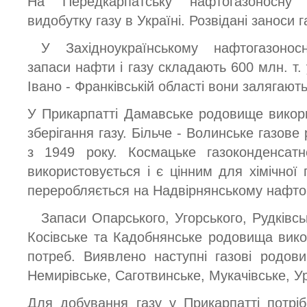
На Передкарпатську нафтогазоносну
видобутку газу в Україні. Розвідані заноси 
У Західноукраїнському нафтогазоносн
запаси нафти і газу складають 600 млн. т
Івано - Франківській області вони залягають 
У Прикарпатті Дамавське родовище викор
зберігання газу. Більче - Волинське газов
з 1949 року. Космацьке газоконденса
використовується і є цінним для хімічної
переробляється на Надвірнянському нафто
Запаси Опарського, Угорського, Рудківс
Косівське та Кадобнянське родовища вик
потреб. Виявлено наступні газові родов
Немирівське, Саготвинське, Мукачівське, У
Для добування газу у Прикарпатті потрі