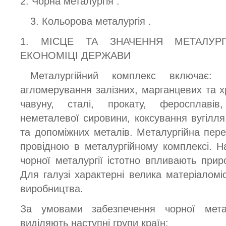
2. Чорна металургія .
3. Кольорова металургія .
1. МІСЦЕ ТА ЗНАЧЕННЯ МЕТАЛУР
ЕКОНОМІЦІ ДЕРЖАВИ
Металургійний комплекс включає: 
агломерування залізних, марганцевих та х
чавуну, сталі, прокату, феросплавів
неметалевої сировини, коксування вугілля
та допоміжних металів. Металургійна пере
провідною в металургійному комплексі. На
чорної металургії істотно впливають прир
Для галузі характерні велика матеріаломіс
виробництва.
За умовами забезпечення чорної мета
виділяють наступні групи країн: