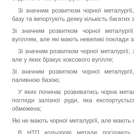
Зі значним розвитком чорної металургії
базу та імпортують деяку кількість багатих 
Зі значним розвитком чорної металургії
вугіллям, але які мають невеликі поклади з
Зі значним розвитком чорної металургії,
але у яких бракує коксового вугілля;
Зі значним розвитком чорної металургі
паливною базою;
У яких починає розвиватись чорна метал
погляди залізної руди, яка експортуєть
обмежена;
Які не мають чорної металургії, але мають 
В НТП кольорові метали посідають 