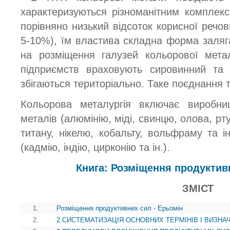
характеризуються різноманітним комплек
порівняно низький відсоток корисної речов
5-10%), їм властива складна форма заляг
на розміщення галузей кольорової метал
підприємств враховують сировинний та 
збігаються територіально. Таке поєднання 
Кольорова металургія включає виробни
металів (алюмінію, міді, свинцю, олова, рту
титану, нікелю, кобальту, вольфраму та і
(кадмію, індію, цирконію та ін.).
Книга: Розміщення продуктив
ЗМІСТ
1.
Розміщення продуктивних сил - Ерьомін
2.
2.СИСТЕМАТИЗАЦІЯ ОСНОВНИХ ТЕРМІНІВ І ВИЗНА