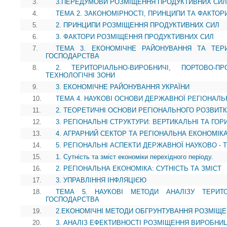
3.
3.ПЕРЕДУМОВИ РОЗМІЩЕННЯ ПРОДУКТИВНИХ СИЛ
4.
ТЕМА 2. ЗАКОНОМІРНОСТІ, ПРИНЦИПИ ТА ФАКТО
5.
2. ПРИНЦИПИ РОЗМІЩЕННЯ ПРОДУКТИВНИХ СИЛ
6.
3. ФАКТОРИ РОЗМІЩЕННЯ ПРОДУКТИВНИХ СИЛ
7.
ТЕМА 3. ЕКОНОМІЧНЕ РАЙОНУВАННЯ ТА ТЕР
ГОСПОДАРСТВА
8.
2. ТЕРИТОРІАЛЬНО-ВИРОБНИЧІ, ПОРТОВО-П
ТЕХНОЛОГІЧНІ ЗОНИ
9.
3. ЕКОНОМІЧНЕ РАЙОНУВАННЯ УКРАЇНИ
10.
ТЕМА 4. НАУКОВІ ОСНОВИ ДЕРЖАВНОЇ РЕГІОНАЛЬ
11.
2. ТЕОРЕТИЧНІ ОСНОВИ РЕГІОНАЛЬНОГО РОЗВИТК
12.
3. РЕГІОНАЛЬНІ СТРУКТУРИ: ВЕРТИКАЛЬНІ ТА ГОР
13.
4. АГРАРНИЙ СЕКТОР ТА РЕГІОНАЛЬНА ЕКОНОМІК
14.
5. РЕГІОНАЛЬНІ АСПЕКТИ ДЕРЖАВНОЇ НАУКОВО - 
15.
1. Сутність та зміст економіки перехідного періоду.
16.
2. РЕГІОНАЛЬНА ЕКОНОМІКА: СУТНІСТЬ ТА ЗМІСТ
17.
3. УПРАВЛІННЯ ІНФЛЯЦІЄЮ
18.
ТЕМА 5. НАУКОВІ МЕТОДИ АНАЛІЗУ ТЕРИТО
ГОСПОДАРСТВА
19.
2.ЕКОНОМІЧНІ МЕТОДИ ОБГРУНТУВАННЯ РОЗМІЩ
20.
3. АНАЛІЗ ЕФЕКТИВНОСТІ РОЗМІЩЕННЯ ВИРОБНИ