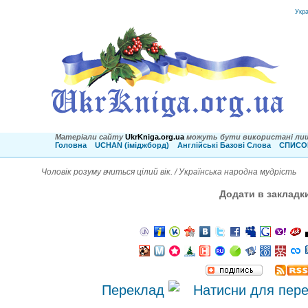
Укр
Матеріали сайту
UkrKniga.org.ua
можуть бути використані лиш
Головна
UCHAN (іміджборд)
Англійські Базові Слова
СПИСОК
Чоловік розуму вчиться цілий вік. / Українська народна мудрість
Додати в закладк
Переклад