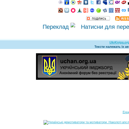
Переклад
UkrKniga.or
Тексти належать їх а
Енц