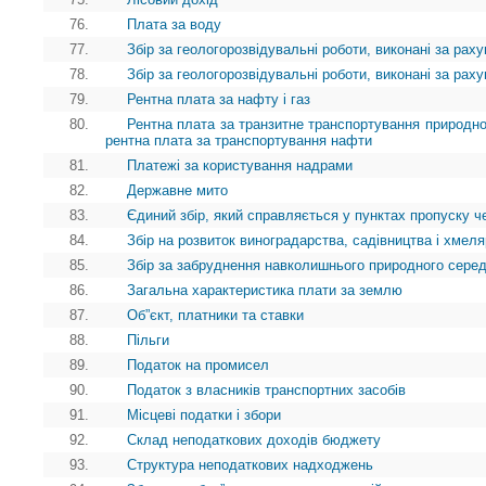
76.
Плата за воду
77.
Збір за геологорозвідувальні роботи, виконані за ра
78.
Збір за геологорозвідувальні роботи, виконані за ра
79.
Рентна плата за нафту і газ
80.
Рентна плата за транзитне транспортування природног
рентна плата за транспортування нафти
81.
Платежі за користування надрами
82.
Державне мито
83.
Єдиний збір, який справляється у пунктах пропуску ч
84.
Збір на розвиток виноградарства, садівництва і хмел
85.
Збір за забруднення навколишнього природного сере
86.
Загальна характеристика плати за землю
87.
Об”єкт, платники та ставки
88.
Пільги
89.
Податок на промисел
90.
Податок з власників транспортних засобів
91.
Місцеві податки і збори
92.
Склад неподаткових доходів бюджету
93.
Структура неподаткових надходжень