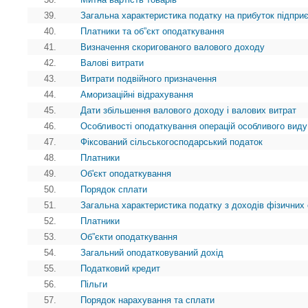
39.
Загальна характеристика податку на прибуток підпри
40.
Платники та об”єкт оподаткування
41.
Визначення скоригованого валового доходу
42.
Валові витрати
43.
Витрати подвійного призначення
44.
Аморизаційні відрахування
45.
Дати збільшення валового доходу і валових витрат
46.
Особливості оподаткування операцій особливого виду
47.
Фіксований сільськогосподарський податок
48.
Платники
49.
Об'єкт оподаткування
50.
Порядок сплати
51.
Загальна характеристика податку з доходів фізичних 
52.
Платники
53.
Об”єкти оподаткування
54.
Загальний оподатковуваний дохід
55.
Податковий кредит
56.
Пільги
57.
Порядок нарахування та сплати