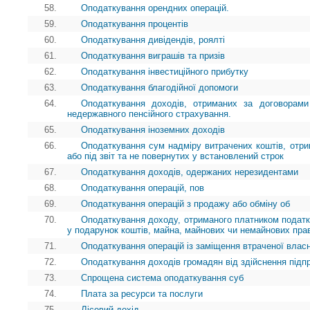
58.
Оподаткування орендних операцій.
59.
Оподаткування процентів
60.
Оподаткування дивідендів, роялті
61.
Оподаткування виграшів та призів
62.
Оподаткування інвестиційного прибутку
63.
Оподаткування благодійної допомоги
64.
Оподаткування доходів, отриманих за договорами
недержавного пенсійного страхування.
65.
Оподаткування іноземних доходів
66.
Оподаткування сум надміру витрачених коштів, отр
або під звіт та не повернутих у встановлений строк
67.
Оподаткування доходів, одержаних нерезидентами
68.
Оподаткування операцій, пов
69.
Оподаткування операцій з продажу або обміну об
70.
Оподаткування доходу, отриманого платником податк
у подарунок коштів, майна, майнових чи немайнових пра
71.
Оподаткування операцій із заміщення втраченої власн
72.
Оподаткування доходів громадян від здійснення підп
73.
Спрощена система оподаткування суб
74.
Плата за ресурси та послуги
75.
Лісовий дохід