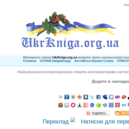
Укр
Матеріали сайту
UkrKniga.org.ua
можуть бути використані лиш
Головна
UCHAN (іміджборд)
Англійські Базові Слова
СПИСОК
Найрадикальніші революціонери стають консерваторами наступно
Додати в закладк
Переклад