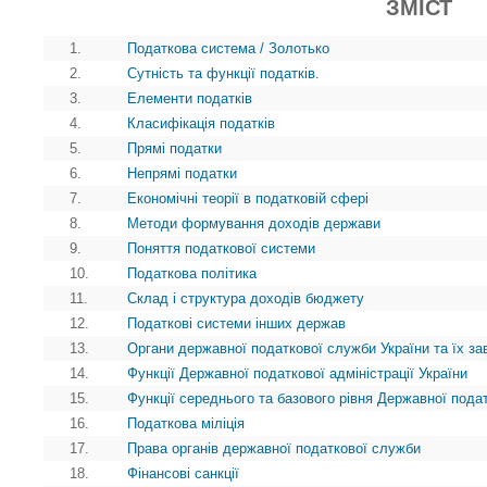
ЗМІСТ
1.
Податкова система / Золотько
2.
Сутність та функції податків.
3.
Елементи податків
4.
Класифікація податків
5.
Прямі податки
6.
Непрямі податки
7.
Економічні теорії в податковій сфері
8.
Методи формування доходів держави
9.
Поняття податкової системи
10.
Податкова політика
11.
Склад і структура доходів бюджету
12.
Податкові системи інших держав
13.
Органи державної податкової служби України та їх з
14.
Функції Державної податкової адміністрації України
15.
Функції середнього та базового рівня Державної пода
16.
Податкова міліція
17.
Права органів державної податкової служби
18.
Фінансові санкції