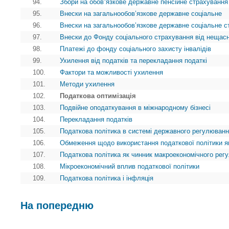
94.
Збори на обов”язкове державне пенсійне страхування
95.
Внески на загальнообов’язкове державне соціальне
96.
Внески на загальнообов’язкове державне соціальне с
97.
Внески до Фонду соціального страхування від нещасн
98.
Платежі до фонду соціального захисту інвалідів
99.
Ухилення від податків та перекладання податкі
100.
Фактори та можливості ухилення
101.
Методи ухилення
102.
Податкова оптимізація
103.
Подвійне оподаткування в міжнародному бізнесі
104.
Перекладання податків
105.
Податкова політика в системі державного регулюванн
106.
Обмеження щодо використання податкової політики я
107.
Податкова політика як чинник макроекономічного рег
108.
Мікроекономічний вплив податкової політики
109.
Податкова політика і інфляція
На попередню