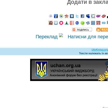
Додати в закл
Переклад
UkrKniga.or
Тексти належать їх а
Енц