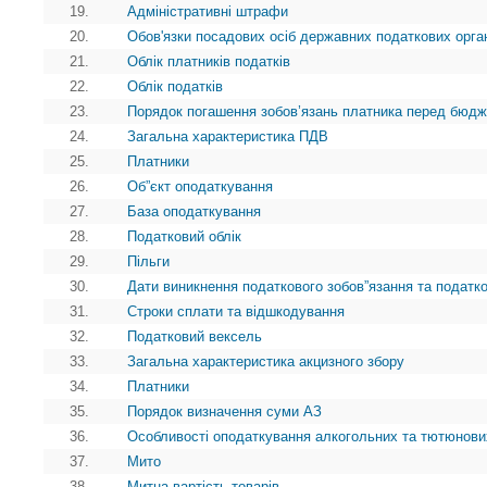
19.
Адміністративні штрафи
20.
Обов'язки посадових осіб державних податкових орга
21.
Облік платників податків
22.
Облік податків
23.
Порядок погашення зобов’язань платника перед бюд
24.
Загальна характеристика ПДВ
25.
Платники
26.
Об”єкт оподаткування
27.
База оподаткування
28.
Податковий облік
29.
Пільги
30.
Дати виникнення податкового зобов”язання та податк
31.
Строки сплати та відшкодування
32.
Податковий вексель
33.
Загальна характеристика акцизного збору
34.
Платники
35.
Порядок визначення суми АЗ
36.
Особливості оподаткування алкогольних та тютюнови
37.
Мито
38.
Митна вартість товарів