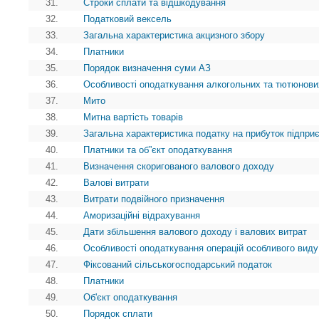
31.
Строки сплати та відшкодування
32.
Податковий вексель
33.
Загальна характеристика акцизного збору
34.
Платники
35.
Порядок визначення суми АЗ
36.
Особливості оподаткування алкогольних та тютюнови
37.
Мито
38.
Митна вартість товарів
39.
Загальна характеристика податку на прибуток підпри
40.
Платники та об”єкт оподаткування
41.
Визначення скоригованого валового доходу
42.
Валові витрати
43.
Витрати подвійного призначення
44.
Аморизаційні відрахування
45.
Дати збільшення валового доходу і валових витрат
46.
Особливості оподаткування операцій особливого виду
47.
Фіксований сільськогосподарський податок
48.
Платники
49.
Об'єкт оподаткування
50.
Порядок сплати