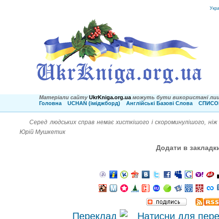
Укр
Матеріали сайту
UkrKniga.org.ua
можуть бути використані лиш
Головна
UCHAN (іміджборд)
Англійські Базові Слова
СПИСОК
Серед людських справ немає хисткішого і скороминулішого, ніж 
Юрій Мушкетик
Додати в закладк
Переклад