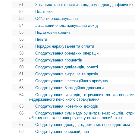
51.
Загальна характеристика податку з доходів фізичних 
52.
Платники
53.
Об”єкти оподаткування
54.
Загальний оподатковуваний дохід
55.
Податковий кредит
56.
Пільги
57.
Порядок нарахування та сплати
58.
Оподаткування орендних операцій.
59.
Оподаткування процентів
60.
Оподаткування дивідендів, роялті
61.
Оподаткування виграшів та призів
62.
Оподаткування інвестиційного прибутку
63.
Оподаткування благодійної допомоги
64.
Оподаткування доходів, отриманих за договорами
недержавного пенсійного страхування.
65.
Оподаткування іноземних доходів
66.
Оподаткування сум надміру витрачених коштів, отр
або під звіт та не повернутих у встановлений строк
67.
Оподаткування доходів, одержаних нерезидентами
68.
Оподаткування операцій, пов