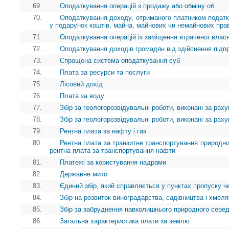
69.
Оподаткування операцій з продажу або обміну об
70.
Оподаткування доходу, отриманого платником податк
у подарунок коштів, майна, майнових чи немайнових пра
71.
Оподаткування операцій із заміщення втраченої власн
72.
Оподаткування доходів громадян від здійснення підп
73.
Спрощена система оподаткування суб
74.
Плата за ресурси та послуги
75.
Лісовий дохід
76.
Плата за воду
77.
Збір за геологорозвідувальні роботи, виконані за ра
78.
Збір за геологорозвідувальні роботи, виконані за ра
79.
Рентна плата за нафту і газ
80.
Рентна плата за транзитне транспортування природног
рентна плата за транспортування нафти
81.
Платежі за користування надрами
82.
Державне мито
83.
Єдиний збір, який справляється у пунктах пропуску ч
84.
Збір на розвиток виноградарства, садівництва і хмел
85.
Збір за забруднення навколишнього природного сере
86.
Загальна характеристика плати за землю