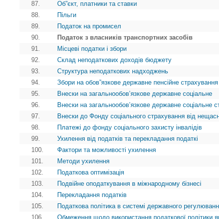
87.
Об”єкт, платники та ставки
88.
Пільги
89.
Податок на промисел
90.
Податок з власників транспортних засобів
91.
Місцеві податки і збори
92.
Склад неподаткових доходів бюджету
93.
Структура неподаткових надходжень
94.
Збори на обов”язкове державне пенсійне страхування
95.
Внески на загальнообов’язкове державне соціальне
96.
Внески на загальнообов’язкове державне соціальне с
97.
Внески до Фонду соціального страхування від нещасн
98.
Платежі до фонду соціального захисту інвалідів
99.
Ухилення від податків та перекладання податкі
100.
Фактори та можливості ухилення
101.
Методи ухилення
102.
Податкова оптимізація
103.
Подвійне оподаткування в міжнародному бізнесі
104.
Перекладання податків
105.
Податкова політика в системі державного регулюванн
106.
Обмеження щодо використання податкової політики я