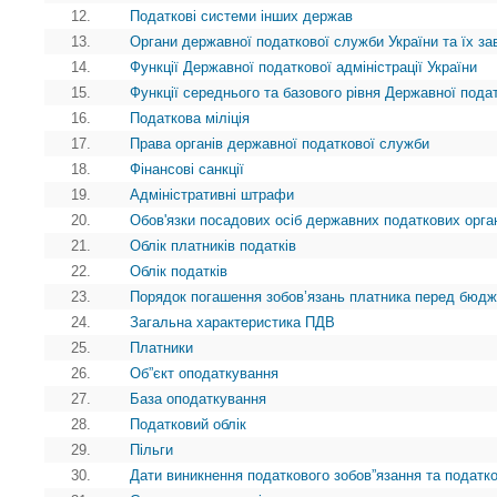
12.
Податкові системи інших держав
13.
Органи державної податкової служби України та їх з
14.
Функції Державної податкової адміністрації України
15.
Функції середнього та базового рівня Державної пода
16.
Податкова міліція
17.
Права органів державної податкової служби
18.
Фінансові санкції
19.
Адміністративні штрафи
20.
Обов'язки посадових осіб державних податкових орга
21.
Облік платників податків
22.
Облік податків
23.
Порядок погашення зобов’язань платника перед бюд
24.
Загальна характеристика ПДВ
25.
Платники
26.
Об”єкт оподаткування
27.
База оподаткування
28.
Податковий облік
29.
Пільги
30.
Дати виникнення податкового зобов”язання та податк