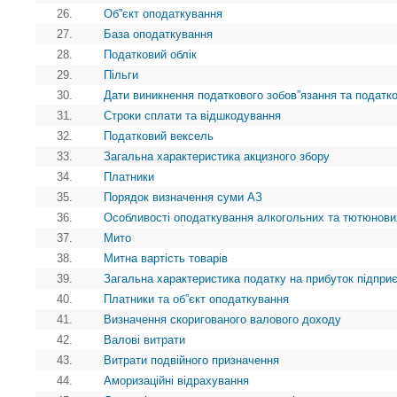
26.
Об”єкт оподаткування
27.
База оподаткування
28.
Податковий облік
29.
Пільги
30.
Дати виникнення податкового зобов”язання та податк
31.
Строки сплати та відшкодування
32.
Податковий вексель
33.
Загальна характеристика акцизного збору
34.
Платники
35.
Порядок визначення суми АЗ
36.
Особливості оподаткування алкогольних та тютюнови
37.
Мито
38.
Митна вартість товарів
39.
Загальна характеристика податку на прибуток підпри
40.
Платники та об”єкт оподаткування
41.
Визначення скоригованого валового доходу
42.
Валові витрати
43.
Витрати подвійного призначення
44.
Аморизаційні відрахування