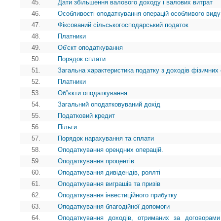
45.
Дати збільшення валового доходу і валових витрат
46.
Особливості оподаткування операцій особливого виду
47.
Фіксований сільськогосподарський податок
48.
Платники
49.
Об'єкт оподаткування
50.
Порядок сплати
51.
Загальна характеристика податку з доходів фізичних 
52.
Платники
53.
Об”єкти оподаткування
54.
Загальний оподатковуваний дохід
55.
Податковий кредит
56.
Пільги
57.
Порядок нарахування та сплати
58.
Оподаткування орендних операцій.
59.
Оподаткування процентів
60.
Оподаткування дивідендів, роялті
61.
Оподаткування виграшів та призів
62.
Оподаткування інвестиційного прибутку
63.
Оподаткування благодійної допомоги
64.
Оподаткування доходів, отриманих за договорами