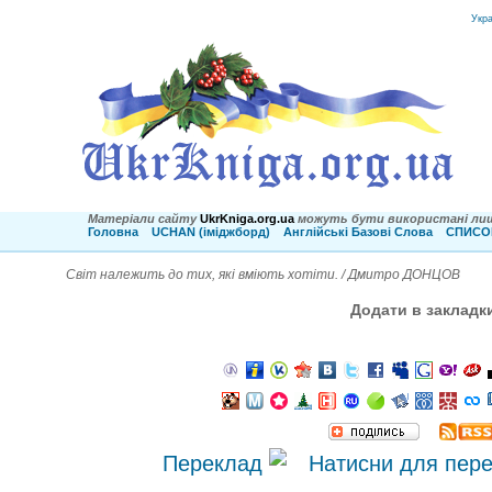
Укр
Матеріали сайту
UkrKniga.org.ua
можуть бути використані лиш
Головна
UCHAN (іміджборд)
Англійські Базові Слова
СПИСОК
Світ належить до тих, які вміють хотіти. / Дмитро ДОНЦОВ
Додати в закладк
Переклад