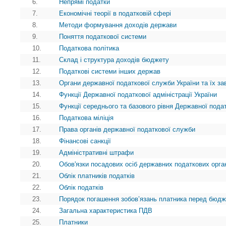
6.
Непрямі податки
7.
Економічні теорії в податковій сфері
8.
Методи формування доходів держави
9.
Поняття податкової системи
10.
Податкова політика
11.
Склад і структура доходів бюджету
12.
Податкові системи інших держав
13.
Органи державної податкової служби України та їх з
14.
Функції Державної податкової адміністрації України
15.
Функції середнього та базового рівня Державної пода
16.
Податкова міліція
17.
Права органів державної податкової служби
18.
Фінансові санкції
19.
Адміністративні штрафи
20.
Обов'язки посадових осіб державних податкових орга
21.
Облік платників податків
22.
Облік податків
23.
Порядок погашення зобов’язань платника перед бюд
24.
Загальна характеристика ПДВ
25.
Платники