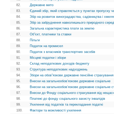
82.
Державне мито
83.
Єдиний збір, який справляється у пунктах пропуску ч
84.
Збір на розвиток виноградарства, садівництва і хмел
85.
Збір за забруднення навколишнього природного сере
86.
Загальна характеристика плати за землю
87.
Об”єкт, платники та ставки
88.
Пільги
89.
Податок на промисел
90.
Податок з власників транспортних засобів
91.
Місцеві податки і збори
92.
Склад неподаткових доходів бюджету
93.
Структура неподаткових надходжень
94.
Збори на обов”язкове державне пенсійне страхування
95.
Внески на загальнообов’язкове державне соціальне
96.
Внески на загальнообов’язкове державне соціальне с
97.
Внески до Фонду соціального страхування від нещасн
98.
Платежі до фонду соціального захисту інвалідів
99.
Ухилення від податків та перекладання податкі
100.
Фактори та можливості ухилення