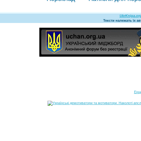
UkrKniga.or
Тексти належать їх а
Енц