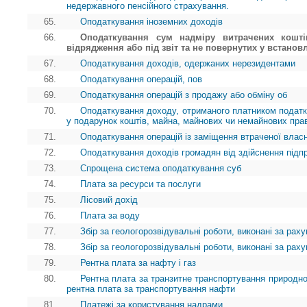
недержавного пенсійного страхування.
65.
Оподаткування іноземних доходів
66.
Оподаткування сум надміру витрачених кошті
відрядження або під звіт та не повернутих у встанов
67.
Оподаткування доходів, одержаних нерезидентами
68.
Оподаткування операцій, пов
69.
Оподаткування операцій з продажу або обміну об
70.
Оподаткування доходу, отриманого платником податк
у подарунок коштів, майна, майнових чи немайнових пра
71.
Оподаткування операцій із заміщення втраченої власн
72.
Оподаткування доходів громадян від здійснення підп
73.
Спрощена система оподаткування суб
74.
Плата за ресурси та послуги
75.
Лісовий дохід
76.
Плата за воду
77.
Збір за геологорозвідувальні роботи, виконані за ра
78.
Збір за геологорозвідувальні роботи, виконані за ра
79.
Рентна плата за нафту і газ
80.
Рентна плата за транзитне транспортування природног
рентна плата за транспортування нафти
81.
Платежі за користування надрами