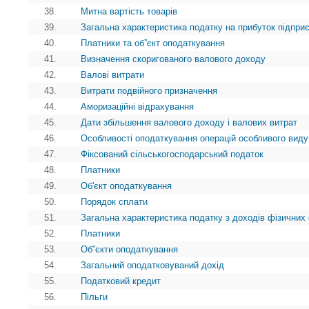
38.
Митна вартість товарів
39.
Загальна характеристика податку на прибуток підпри
40.
Платники та об”єкт оподаткування
41.
Визначення скоригованого валового доходу
42.
Валові витрати
43.
Витрати подвійного призначення
44.
Аморизаційні відрахування
45.
Дати збільшення валового доходу і валових витрат
46.
Особливості оподаткування операцій особливого виду
47.
Фіксований сільськогосподарський податок
48.
Платники
49.
Об'єкт оподаткування
50.
Порядок сплати
51.
Загальна характеристика податку з доходів фізичних 
52.
Платники
53.
Об”єкти оподаткування
54.
Загальний оподатковуваний дохід
55.
Податковий кредит
56.
Пільги