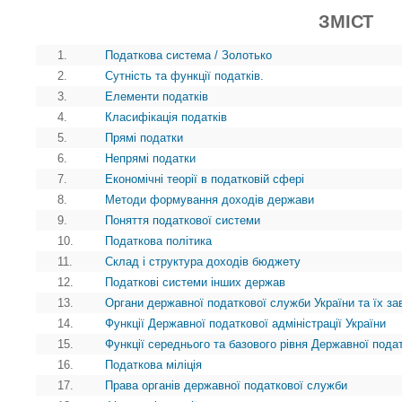
ЗМІСТ
1.
Податкова система / Золотько
2.
Сутність та функції податків.
3.
Елементи податків
4.
Класифікація податків
5.
Прямі податки
6.
Непрямі податки
7.
Економічні теорії в податковій сфері
8.
Методи формування доходів держави
9.
Поняття податкової системи
10.
Податкова політика
11.
Склад і структура доходів бюджету
12.
Податкові системи інших держав
13.
Органи державної податкової служби України та їх з
14.
Функції Державної податкової адміністрації України
15.
Функції середнього та базового рівня Державної пода
16.
Податкова міліція
17.
Права органів державної податкової служби