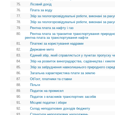
75.
Лісовий дохід
76.
Плата за воду
77.
Збір за геологорозвідувальні роботи, виконані за ра
78.
Збір за геологорозвідувальні роботи, виконані за ра
79.
Рентна плата за нафту і газ
80.
Рентна плата за транзитне транспортування природног
рентна плата за транспортування нафти
81.
Платежі за користування надрами
82.
Державне мито
83.
Єдиний збір, який справляється у пунктах пропуску ч
84.
Збір на розвиток виноградарства, садівництва і хмел
85.
Збір за забруднення навколишнього природного сере
86.
Загальна характеристика плати за землю
87.
Об”єкт, платники та ставки
88.
Пільги
89.
Податок на промисел
90.
Податок з власників транспортних засобів
91.
Місцеві податки і збори
92.
Склад неподаткових доходів бюджету
93.
Структура неподаткових надходжень