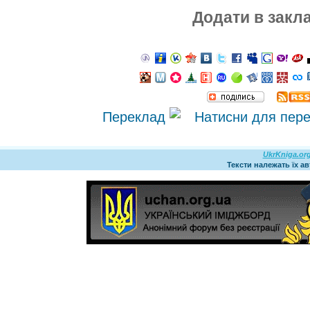
Додати в закл
Переклад
UkrKniga.or
Тексти належать їх а