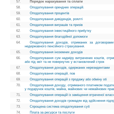
57.
Порядок нарахування та сплати
58.
Оподаткування орендних операцій.
59.
Оподаткування процентів
60.
Оподаткування дивідендів, роялті
61.
Оподаткування виграшів та призів
62.
Оподаткування інвестиційного прибутку
63.
Оподаткування благодійної допомоги
64.
Оподаткування доходів, отриманих за договорами
недержавного пенсійного страхування.
65.
Оподаткування іноземних доходів
66.
Оподаткування сум надміру витрачених коштів, отр
або під звіт та не повернутих у встановлений строк
67.
Оподаткування доходів, одержаних нерезидентами
68.
Оподаткування операцій, пов
69.
Оподаткування операцій з продажу або обміну об
70.
Оподаткування доходу, отриманого платником податк
у подарунок коштів, майна, майнових чи немайнових пра
71.
Оподаткування операцій із заміщення втраченої власн
72.
Оподаткування доходів громадян від здійснення підп
73.
Спрощена система оподаткування суб
74.
Плата за ресурси та послуги