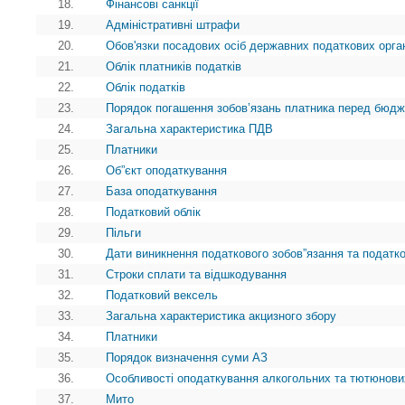
18.
Фінансові санкції
19.
Адміністративні штрафи
20.
Обов'язки посадових осіб державних податкових орга
21.
Облік платників податків
22.
Облік податків
23.
Порядок погашення зобов’язань платника перед бюд
24.
Загальна характеристика ПДВ
25.
Платники
26.
Об”єкт оподаткування
27.
База оподаткування
28.
Податковий облік
29.
Пільги
30.
Дати виникнення податкового зобов”язання та податк
31.
Строки сплати та відшкодування
32.
Податковий вексель
33.
Загальна характеристика акцизного збору
34.
Платники
35.
Порядок визначення суми АЗ
36.
Особливості оподаткування алкогольних та тютюнови
37.
Мито