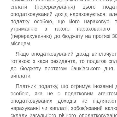
сплати (перерахування) цього под
оподатковуваний дохід нараховується, ал
податку особою, що його нараховує, т
утриманню з такого нарахованого д
(перерахуванню) до бюджету на протязі 30
місяцем.
Якщо оподатковуваний дохід виплачуєт
готівкою з каси резидента, то податок сп
до бюджету протягом банківського дня,
виплати.
Платник податку, що отримує іноземні 
особою, яка не є податковим агенто
оподатковуваних доходів не підлягаю
нарахуванні чи виплаті, зобов'язаний вкл
складу загального річного оподатковуван