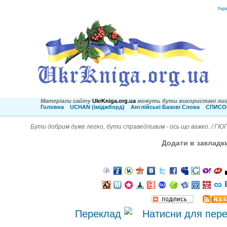
Укр
Матеріали сайту
UkrKniga.org.ua
можуть бути використані лиш
Головна
UCHAN (іміджборд)
Англійські Базові Слова
СПИСОК
Бути добрим дуже легко, бути справедливим - ось що важко. / ГЮ
Додати в закладк
Переклад