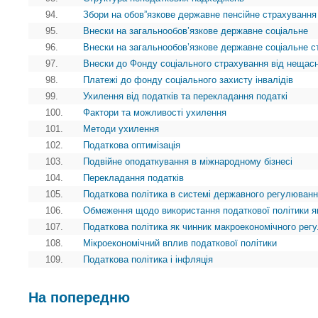
94.
Збори на обов”язкове державне пенсійне страхування
95.
Внески на загальнообов’язкове державне соціальне
96.
Внески на загальнообов’язкове державне соціальне с
97.
Внески до Фонду соціального страхування від нещасн
98.
Платежі до фонду соціального захисту інвалідів
99.
Ухилення від податків та перекладання податкі
100.
Фактори та можливості ухилення
101.
Методи ухилення
102.
Податкова оптимізація
103.
Подвійне оподаткування в міжнародному бізнесі
104.
Перекладання податків
105.
Податкова політика в системі державного регулюванн
106.
Обмеження щодо використання податкової політики я
107.
Податкова політика як чинник макроекономічного рег
108.
Мікроекономічний вплив податкової політики
109.
Податкова політика і інфляція
На попередню