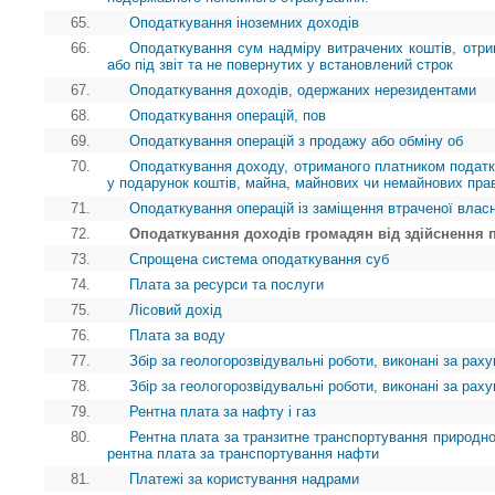
65.
Оподаткування іноземних доходів
66.
Оподаткування сум надміру витрачених коштів, отр
або під звіт та не повернутих у встановлений строк
67.
Оподаткування доходів, одержаних нерезидентами
68.
Оподаткування операцій, пов
69.
Оподаткування операцій з продажу або обміну об
70.
Оподаткування доходу, отриманого платником податк
у подарунок коштів, майна, майнових чи немайнових пра
71.
Оподаткування операцій із заміщення втраченої власн
72.
Оподаткування доходів громадян від здійснення 
73.
Спрощена система оподаткування суб
74.
Плата за ресурси та послуги
75.
Лісовий дохід
76.
Плата за воду
77.
Збір за геологорозвідувальні роботи, виконані за ра
78.
Збір за геологорозвідувальні роботи, виконані за ра
79.
Рентна плата за нафту і газ
80.
Рентна плата за транзитне транспортування природног
рентна плата за транспортування нафти
81.
Платежі за користування надрами