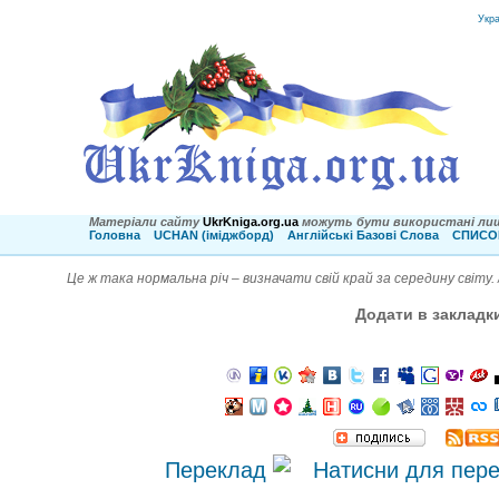
Укр
Матеріали сайту
UkrKniga.org.ua
можуть бути використані лиш
Головна
UCHAN (іміджборд)
Англійські Базові Слова
СПИСОК
Це ж така нормальна річ – визначати свій край за середину світу.
Додати в закладк
Переклад