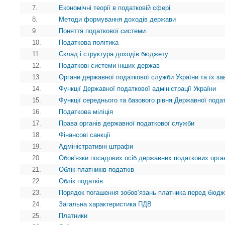
7.
Економічні теорії в податковій сфері
8.
Методи формування доходів держави
9.
Поняття податкової системи
10.
Податкова політика
11.
Склад і структура доходів бюджету
12.
Податкові системи інших держав
13.
Органи державної податкової служби України та їх з
14.
Функції Державної податкової адміністрації України
15.
Функції середнього та базового рівня Державної пода
16.
Податкова міліція
17.
Права органів державної податкової служби
18.
Фінансові санкції
19.
Адміністративні штрафи
20.
Обов'язки посадових осіб державних податкових орга
21.
Облік платників податків
22.
Облік податків
23.
Порядок погашення зобов’язань платника перед бюд
24.
Загальна характеристика ПДВ
25.
Платники