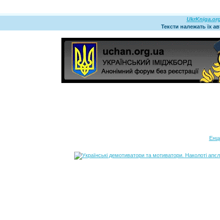
UkrKniga.or
Тексти належать їх а
Енц