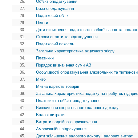
26.
Об”єкт оподаткування
27.
База оподаткування
28.
Податковий облік
29.
Пільги
30.
Дати виникнення податкового зобов”язання та податк
31.
Строки сплати та відшкодування
32.
Податковий вексель
33.
Загальна характеристика акцизного збору
34.
Платники
35.
Порядок визначення суми АЗ
36.
Особливості оподаткування алкогольних та тютюнови
37.
Мито
38.
Митна вартість товарів
39.
Загальна характеристика податку на прибуток підпри
40.
Платники та об”єкт оподаткування
41.
Визначення скоригованого валового доходу
42.
Валові витрати
43.
Витрати подвійного призначення
44.
Аморизаційні відрахування
45.
Дати збільшення валового доходу і валових витрат