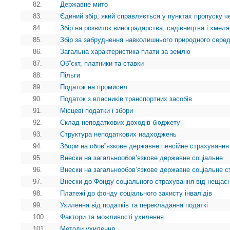
82.
Державне мито
83.
Єдиний збір, який справляється у пунктах пропуску ч
84.
Збір на розвиток виноградарства, садівництва і хмел
85.
Збір за забруднення навколишнього природного сере
86.
Загальна характеристика плати за землю
87.
Об”єкт, платники та ставки
88.
Пільги
89.
Податок на промисел
90.
Податок з власників транспортних засобів
91.
Місцеві податки і збори
92.
Склад неподаткових доходів бюджету
93.
Структура неподаткових надходжень
94.
Збори на обов”язкове державне пенсійне страхування
95.
Внески на загальнообов’язкове державне соціальне
96.
Внески на загальнообов’язкове державне соціальне с
97.
Внески до Фонду соціального страхування від нещасн
98.
Платежі до фонду соціального захисту інвалідів
99.
Ухилення від податків та перекладання податкі
100.
Фактори та можливості ухилення
101.
Методи ухилення