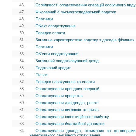
46.
Особливості оподаткування операцій особливого виду
47.
Фіксований сільськогосподарський податок
48.
Платники
49.
Об'єкт оподаткування
50.
Порядок сплати
51.
Загальна характеристика податку з доходів фізичних 
52.
Платники
53.
Об”єкти оподаткування
54.
Загальний оподатковуваний дохід
55.
Податковий кредит
56.
Пільги
57.
Порядок нарахування та сплати
58.
Оподаткування орендних операцій.
59.
Оподаткування процентів
60.
Оподаткування дивідендів, роялті
61.
Оподаткування виграшів та призів
62.
Оподаткування інвестиційного прибутку
63.
Оподаткування благодійної допомоги
64.
Оподаткування доходів, отриманих за договорами
недержавного пенсійного страхування.