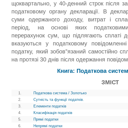
щоквартально, у 40-денний строк після за
податковому органу декларації. В деклар
суми одержаного доходу, витрат і спла
період, на основі яких податковими
перерахунок сум, що підлягають сплаті д
вказуються у податковому повідомленні
податку, який зобов”язаний самостійно с
на протязі 30 днів після одержання повідо
Книга: Податкова систем
ЗМІСТ
1.
Податкова система / Золотько
2.
Сутність та функції податків.
3.
Елементи податків
4.
Класифікація податків
5.
Прямі податки
6.
Непрямі податки