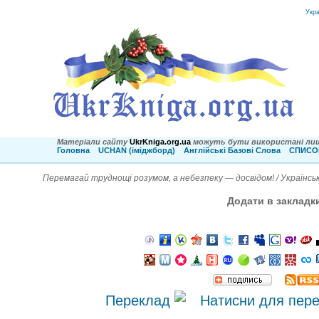
Укр
Матеріали сайту
UkrKniga.org.ua
можуть бути використані лиш
Головна
UCHAN (іміджборд)
Англійські Базові Слова
СПИСОК
Перемагай труднощі розумом, а небезпеку — досвідом! / Українсь
Додати в закладк
Переклад