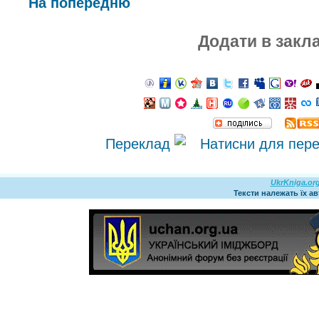
На попередню
Додати в закл
Переклад
UkrKniga.or
Тексти належать їх а