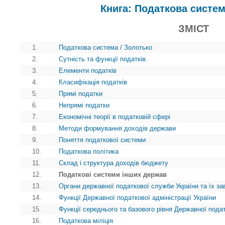
Книга: Податкова систем
ЗМІСТ
1.
Податкова система / Золотько
2.
Сутність та функції податків.
3.
Елементи податків
4.
Класифікація податків
5.
Прямі податки
6.
Непрямі податки
7.
Економічні теорії в податковій сфері
8.
Методи формування доходів держави
9.
Поняття податкової системи
10.
Податкова політика
11.
Склад і структура доходів бюджету
12.
Податкові системи інших держав
13.
Органи державної податкової служби України та їх з
14.
Функції Державної податкової адміністрації України
15.
Функції середнього та базового рівня Державної пода
16.
Податкова міліція