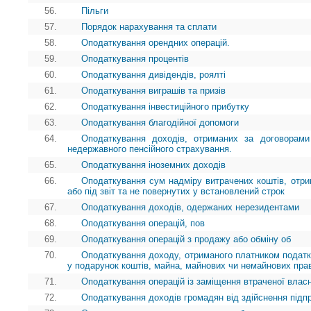
56.
Пільги
57.
Порядок нарахування та сплати
58.
Оподаткування орендних операцій.
59.
Оподаткування процентів
60.
Оподаткування дивідендів, роялті
61.
Оподаткування виграшів та призів
62.
Оподаткування інвестиційного прибутку
63.
Оподаткування благодійної допомоги
64.
Оподаткування доходів, отриманих за договорами
недержавного пенсійного страхування.
65.
Оподаткування іноземних доходів
66.
Оподаткування сум надміру витрачених коштів, отр
або під звіт та не повернутих у встановлений строк
67.
Оподаткування доходів, одержаних нерезидентами
68.
Оподаткування операцій, пов
69.
Оподаткування операцій з продажу або обміну об
70.
Оподаткування доходу, отриманого платником податк
у подарунок коштів, майна, майнових чи немайнових пра
71.
Оподаткування операцій із заміщення втраченої власн
72.
Оподаткування доходів громадян від здійснення підп