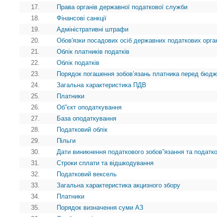
17.
Права органів державної податкової служби
18.
Фінансові санкції
19.
Адміністративні штрафи
20.
Обов'язки посадових осіб державних податкових орга
21.
Облік платників податків
22.
Облік податків
23.
Порядок погашення зобов’язань платника перед бюд
24.
Загальна характеристика ПДВ
25.
Платники
26.
Об”єкт оподаткування
27.
База оподаткування
28.
Податковий облік
29.
Пільги
30.
Дати виникнення податкового зобов”язання та податк
31.
Строки сплати та відшкодування
32.
Податковий вексель
33.
Загальна характеристика акцизного збору
34.
Платники
35.
Порядок визначення суми АЗ