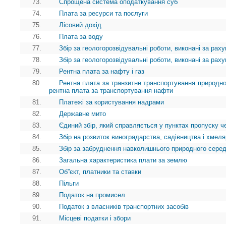
73.
Спрощена система оподаткування суб
74.
Плата за ресурси та послуги
75.
Лісовий дохід
76.
Плата за воду
77.
Збір за геологорозвідувальні роботи, виконані за ра
78.
Збір за геологорозвідувальні роботи, виконані за ра
79.
Рентна плата за нафту і газ
80.
Рентна плата за транзитне транспортування природног
рентна плата за транспортування нафти
81.
Платежі за користування надрами
82.
Державне мито
83.
Єдиний збір, який справляється у пунктах пропуску ч
84.
Збір на розвиток виноградарства, садівництва і хмел
85.
Збір за забруднення навколишнього природного сере
86.
Загальна характеристика плати за землю
87.
Об”єкт, платники та ставки
88.
Пільги
89.
Податок на промисел
90.
Податок з власників транспортних засобів
91.
Місцеві податки і збори