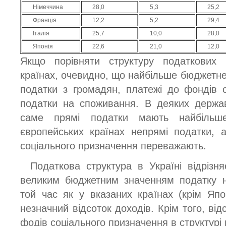
Німеччина
28,0
5,3
25,2
Франція
12,2
5,2
29,4
Італія
25,7
10,0
28,0
Японія
22,6
21,0
12,0
Якщо порівняти структуру податкових
країнах, очевидно, що найбільше бюджетне
податки з громадян, платежі до фондів 
податки на споживання. В деяких держа
саме прямі податки мають найбільш
європейських країнах непрямі податки, 
соціального призначення переважають.
Податкова структура в Україні відрізня
великим бюджетним значенням податку н
той час як у вказаних країнах (крім Япо
незначний відсоток доходів. Крім того, від
фодів соціального призначення в структурі