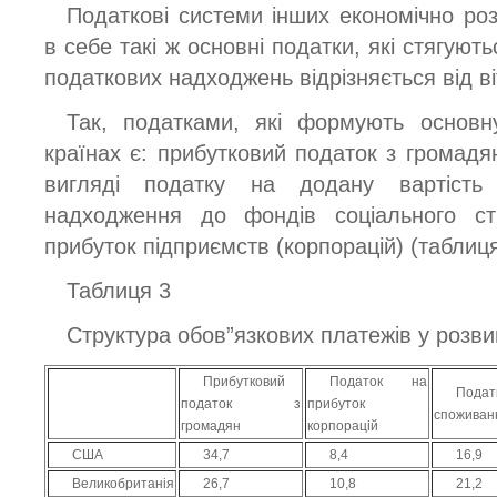
Податкові системи інших економічно ро
в себе такі ж основні податки, які стягують
податкових надходжень відрізняється від ві
Так, податками, які формують основ
країнах є: прибутковий податок з громадя
вигляді податку на додану вартість 
надходження до фондів соціального с
прибуток підприємств (корпорацій) (таблиця
Таблиця 3
Структура обов”язкових платежів у розвин
Прибутковий
Податок на
Подат
податок з
прибуток
споживан
громадян
корпорацій
США
34,7
8,4
16,9
Великобританія
26,7
10,8
21,2