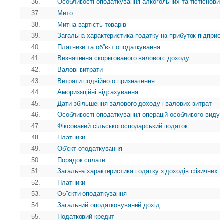
36.
Особливості оподаткування алкогольних та тютюнови
37.
Мито
38.
Митна вартість товарів
39.
Загальна характеристика податку на прибуток підпри
40.
Платники та об”єкт оподаткування
41.
Визначення скоригованого валового доходу
42.
Валові витрати
43.
Витрати подвійного призначення
44.
Аморизаційні відрахування
45.
Дати збільшення валового доходу і валових витрат
46.
Особливості оподаткування операцій особливого виду
47.
Фіксований сільськогосподарський податок
48.
Платники
49.
Об'єкт оподаткування
50.
Порядок сплати
51.
Загальна характеристика податку з доходів фізичних 
52.
Платники
53.
Об”єкти оподаткування
54.
Загальний оподатковуваний дохід
55.
Податковий кредит