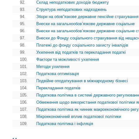
92.
Склад неподаткових доходів бюджету
93.
Структура неподаткових надходжень
94.
Збори на обов”язкове державне пенсійне страхування
95.
Внески на загальнообов’язкове державне соціальне
96.
Внески на загальнообов’язкове державне соціальне с
97.
Внески до Фонду соціального страхування від нещасн
98.
Платежі до фонду соціального захисту інвалідів
99.
Ухилення від податків та перекладання податкі
100.
Фактори та можливості ухилення
101.
Методи ухилення
102.
Податкова оптимізація
103.
Подвійне оподаткування в міжнародному бізнесі
104.
Перекладання податків
105.
Податкова політика в системі державного регулюванн
106.
Обмеження щодо використання податкової політики я
107.
Податкова політика як чинник макроекономічного рег
108.
Мікроекономічний вплив податкової політики
109.
Податкова політика і інфляція