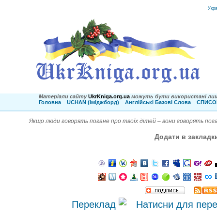
Укр
Матеріали сайту
UkrKniga.org.ua
можуть бути використані лиш
Головна
UCHAN (іміджборд)
Англійські Базові Слова
СПИСОК
Якщо люди говорять погане про твоїх дітей – вони говорять пога
Додати в закладк
Переклад