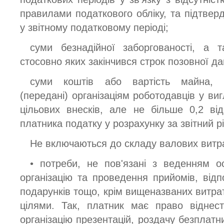
правилами податкового обліку, та підтве
у звітному податковому періоді;
суми безнадійної заборгованості, а т
стосовно яких закінчився строк позовної да
суми коштів або вартість майна, д
(передані) організаціям роботодавців у виг
цільових внесків, але не більше 0,2 ві
платника податку у розрахунку за звітний рі
Не включаються до складу валових витра
• потреби, не пов'язані з веденням ос
організацію та проведення прийомів, відп
подарунків тощо, крім вищеназваних витра
цілями. Так, платник має право віднес
організацію презентацій, роздачу безплат