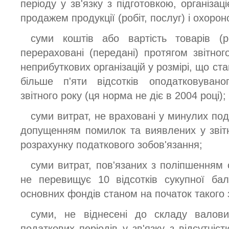
періоду у зв'язку з підготовкою, організа
продажем продукції (робіт, послуг) і охорон
суми коштів або вартість товарів (ро
перераховані (передані) протягом звітно
неприбуткових організацій у розмірі, що ст
більше п'яти відсотків оподатковувано
звітного року (ця норма не діє в 2004 році);
суми витрат, не враховані у минулих под
допущенням помилок та виявлених у звіт
розрахунку податкового зобов'язання;
суми витрат, пов'язаних з поліпшенням 
не перевищує 10 відсотків сукупної бал
основних фондів станом на початок такого з
суми, не віднесені до складу валови
податкових періодів у зв'язку з відсутніс