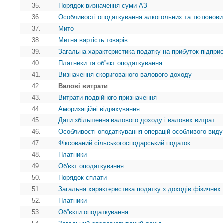
35.
Порядок визначення суми АЗ
36.
Особливості оподаткування алкогольних та тютюнови
37.
Мито
38.
Митна вартість товарів
39.
Загальна характеристика податку на прибуток підпри
40.
Платники та об”єкт оподаткування
41.
Визначення скоригованого валового доходу
42.
Валові витрати
43.
Витрати подвійного призначення
44.
Аморизаційні відрахування
45.
Дати збільшення валового доходу і валових витрат
46.
Особливості оподаткування операцій особливого виду
47.
Фіксований сільськогосподарський податок
48.
Платники
49.
Об'єкт оподаткування
50.
Порядок сплати
51.
Загальна характеристика податку з доходів фізичних 
52.
Платники
53.
Об”єкти оподаткування