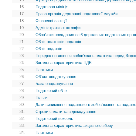
16.
Податкова міліція
17.
Права органів державної податкової служби
18.
Фінансові санкції
19.
Адміністративні штрафи
20.
Обов'язки посадових осіб державних податкових орга
21.
Облік платників податків
22.
Облік податків
23.
Порядок погашення зобов’язань платника перед бюд
24.
Загальна характеристика ПДВ
25.
Платники
26.
Об”єкт оподаткування
27.
База оподаткування
28.
Податковий облік
29.
Пільги
30.
Дати виникнення податкового зобов”язання та податк
31.
Строки сплати та відшкодування
32.
Податковий вексель
33.
Загальна характеристика акцизного збору
34.
Платники