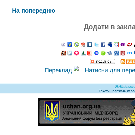
На попередню
Додати в закл
Переклад
UkrKniga.or
Тексти належать їх а