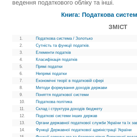
ведення податкового обліку та інші.
Книга: Податкова систем
ЗМІСТ
1.
Податкова система / Золотько
2.
Сутність та функції податків.
3.
Елементи податків
4.
Класифікація податків
5.
Прямі податки
6.
Непрямі податки
7.
Економічні теорії в податковій сфері
8.
Методи формування доходів держави
9.
Поняття податкової системи
10.
Податкова політика
11.
Склад і структура доходів бюджету
12.
Податкові системи інших держав
13.
Органи державної податкової служби України та їх з
14.
Функції Державної податкової адміністрації України
15.
Функції середнього та базового рівня Державної пода