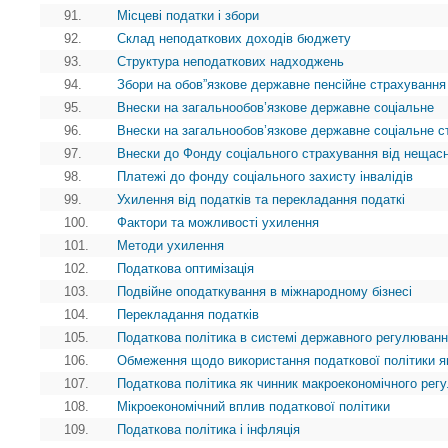
91.
Місцеві податки і збори
92.
Склад неподаткових доходів бюджету
93.
Структура неподаткових надходжень
94.
Збори на обов”язкове державне пенсійне страхування
95.
Внески на загальнообов’язкове державне соціальне
96.
Внески на загальнообов’язкове державне соціальне с
97.
Внески до Фонду соціального страхування від нещасн
98.
Платежі до фонду соціального захисту інвалідів
99.
Ухилення від податків та перекладання податкі
100.
Фактори та можливості ухилення
101.
Методи ухилення
102.
Податкова оптимізація
103.
Подвійне оподаткування в міжнародному бізнесі
104.
Перекладання податків
105.
Податкова політика в системі державного регулюванн
106.
Обмеження щодо використання податкової політики я
107.
Податкова політика як чинник макроекономічного рег
108.
Мікроекономічний вплив податкової політики
109.
Податкова політика і інфляція