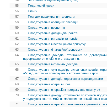
54.
Загальний оподатковуваний дохід
55.
Податковий кредит
56.
Пільги
57.
Порядок нарахування та сплати
58.
Оподаткування орендних операцій.
59.
Оподаткування процентів
60.
Оподаткування дивідендів, роялті
61.
Оподаткування виграшів та призів
62.
Оподаткування інвестиційного прибутку
63.
Оподаткування благодійної допомоги
64.
Оподаткування доходів, отриманих за договорами
недержавного пенсійного страхування.
65.
Оподаткування іноземних доходів
66.
Оподаткування сум надміру витрачених коштів, отр
або під звіт та не повернутих у встановлений строк
67.
Оподаткування доходів, одержаних нерезидентами
68.
Оподаткування операцій, пов
69.
Оподаткування операцій з продажу або обміну об
70.
Оподаткування доходу, отриманого платником податк
у подарунок коштів, майна, майнових чи немайнових пра
71.
Оподаткування операцій із заміщення втраченої власн