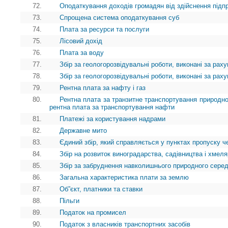
72.
Оподаткування доходів громадян від здійснення підп
73.
Спрощена система оподаткування суб
74.
Плата за ресурси та послуги
75.
Лісовий дохід
76.
Плата за воду
77.
Збір за геологорозвідувальні роботи, виконані за ра
78.
Збір за геологорозвідувальні роботи, виконані за ра
79.
Рентна плата за нафту і газ
80.
Рентна плата за транзитне транспортування природног
рентна плата за транспортування нафти
81.
Платежі за користування надрами
82.
Державне мито
83.
Єдиний збір, який справляється у пунктах пропуску ч
84.
Збір на розвиток виноградарства, садівництва і хмел
85.
Збір за забруднення навколишнього природного сере
86.
Загальна характеристика плати за землю
87.
Об”єкт, платники та ставки
88.
Пільги
89.
Податок на промисел
90.
Податок з власників транспортних засобів