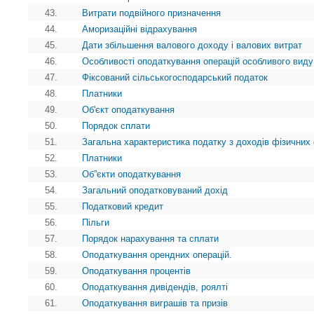
43.
Витрати подвійного призначення
44.
Аморизаційні відрахування
45.
Дати збільшення валового доходу і валових витрат
46.
Особливості оподаткування операцій особливого виду
47.
Фіксований сільськогосподарський податок
48.
Платники
49.
Об'єкт оподаткування
50.
Порядок сплати
51.
Загальна характеристика податку з доходів фізичних 
52.
Платники
53.
Об”єкти оподаткування
54.
Загальний оподатковуваний дохід
55.
Податковий кредит
56.
Пільги
57.
Порядок нарахування та сплати
58.
Оподаткування орендних операцій.
59.
Оподаткування процентів
60.
Оподаткування дивідендів, роялті
61.
Оподаткування виграшів та призів