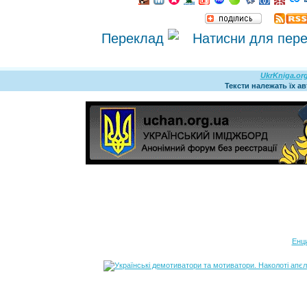
Переклад
UkrKniga.or
Тексти належать їх а
Енц