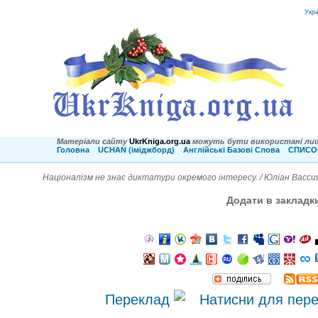
Укр
Матеріали сайту
UkrKniga.org.ua
можуть бути використані лиш
Головна
UCHAN (іміджборд)
Англійські Базові Слова
СПИСОК
Націоналізм не знає диктатури окремого інтересу. / Юліан Васси
Додати в закладк
Переклад