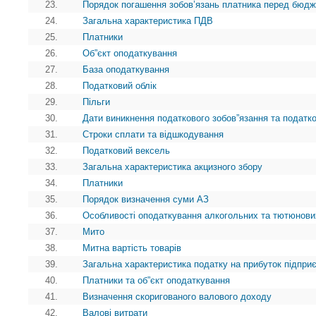
23.
Порядок погашення зобов’язань платника перед бюд
24.
Загальна характеристика ПДВ
25.
Платники
26.
Об”єкт оподаткування
27.
База оподаткування
28.
Податковий облік
29.
Пільги
30.
Дати виникнення податкового зобов”язання та податк
31.
Строки сплати та відшкодування
32.
Податковий вексель
33.
Загальна характеристика акцизного збору
34.
Платники
35.
Порядок визначення суми АЗ
36.
Особливості оподаткування алкогольних та тютюнови
37.
Мито
38.
Митна вартість товарів
39.
Загальна характеристика податку на прибуток підпри
40.
Платники та об”єкт оподаткування
41.
Визначення скоригованого валового доходу
42.
Валові витрати