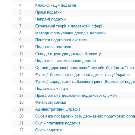
4.
Класифікація податків
5.
Прямі податки
6.
Непрямі податки
7.
Економічні теорії в податковій сфері
8.
Методи формування доходів держави
9.
Поняття податкової системи
10.
Податкова політика
11.
Склад і структура доходів бюджету
12.
Податкові системи інших держав
13.
Органи державної податкової служби України та їх з
14.
Функції Державної податкової адміністрації України
15.
Функції середнього та базового рівня Державної пода
16.
Податкова міліція
17.
Права органів державної податкової служби
18.
Фінансові санкції
19.
Адміністративні штрафи
20.
Обов'язки посадових осіб державних податкових орга
21.
Облік платників податків
22.
Облік податків