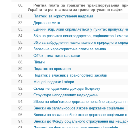
80.
Рентна плата за транзитне транспортування при
України та рентна плата за транспортування нафти
81.
Платежі за користування надрами
82.
Державне мито
83.
Єдиний збір, який справляється у пунктах пропуску ч
84.
Збір на розвиток виноградарства, садівництва і хмел
85.
Збір за забруднення навколишнього природного сере
86.
Загальна характеристика плати за землю
87.
Об”єкт, платники та ставки
88.
Пільги
89.
Податок на промисел
90.
Податок з власників транспортних засобів
91.
Місцеві податки і збори
92.
Склад неподаткових доходів бюджету
93.
Структура неподаткових надходжень
94.
Збори на обов”язкове державне пенсійне страхування
95.
Внески на загальнообов’язкове державне соціальне
96.
Внески на загальнообов’язкове державне соціальне с
97.
Внески до Фонду соціального страхування від нещасн
98.
Платежі до фонду соціального захисту інвалідів