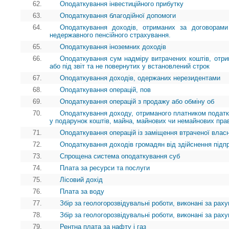
62.
Оподаткування інвестиційного прибутку
63.
Оподаткування благодійної допомоги
64.
Оподаткування доходів, отриманих за договорами
недержавного пенсійного страхування.
65.
Оподаткування іноземних доходів
66.
Оподаткування сум надміру витрачених коштів, отр
або під звіт та не повернутих у встановлений строк
67.
Оподаткування доходів, одержаних нерезидентами
68.
Оподаткування операцій, пов
69.
Оподаткування операцій з продажу або обміну об
70.
Оподаткування доходу, отриманого платником податк
у подарунок коштів, майна, майнових чи немайнових пра
71.
Оподаткування операцій із заміщення втраченої власн
72.
Оподаткування доходів громадян від здійснення підп
73.
Спрощена система оподаткування суб
74.
Плата за ресурси та послуги
75.
Лісовий дохід
76.
Плата за воду
77.
Збір за геологорозвідувальні роботи, виконані за ра
78.
Збір за геологорозвідувальні роботи, виконані за ра
79.
Рентна плата за нафту і газ