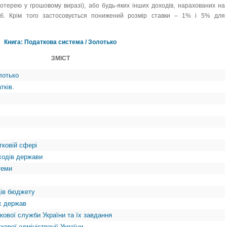
лотерею у грошовому виразі), або будь-яких інших доходів, нарахованих на
сіб. Крім того застосовується понижений розмір ставки – 1% і 5% для
Книга: Податкова система / Золотько
ЗМІСТ
лотько
тків.
тковій сфері
одів держави
теми
дів бюджету
х держав
кової служби України та їх завдання
кової адміністрації України