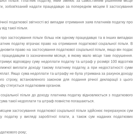
ьної пільги. Платник податку, який змінює за самостійним рішенням місце
ги, зобов'язаний надати працедавцю за попереднім місцем її застосування
чної податкової звітності всі випадки отримання заяв платників податку про
від такої пільги.
 про застосування пільги більш ніж одному працедавцю та в інших випадках
атник податку втрачає право на отримання податкової соціальної пільги. В
дновити право на застосування податкової соціальної пільги, якщо він подає
сім працедавцям із зазначенням місяця, в якому мало місце таке порушення.
римує відповідну суму недоплати податку та штраф у розмірі 100 відсотків
лижчої виплати доходу такому платнику податку, а при недостатності суми
 виплат. Якщо сума недоплати та штрафу не була утримана за рахунок доходу
го строку, встановленого законом для подання річної декларації з цього
рафу стягується податковим органом.
соціальної пільги до доходу платника податку відновлюється з податкового
у сума такої недоплати та штраф повністю погашаються.
ісцем застосування податкової соціальної пільги здійснює перерахунок сум
ку податку у вигляді заробітної плати, а також сум наданих податкових
одаткового року;