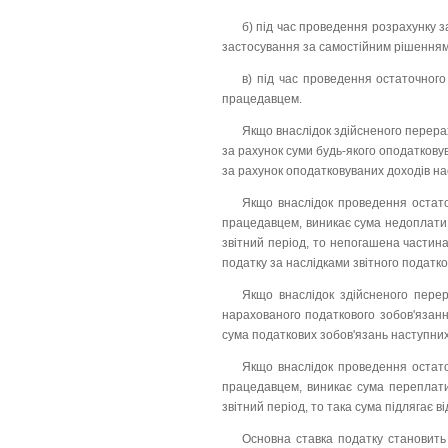
б) під час проведення розрахунку за
застосування за самостійним рішенням
в) під час проведення остаточного
працедавцем.
Якщо внаслідок здійсненого перера
за рахунок суми будь-якого оподатковув
за рахунок оподатковуваних доходів на
Якщо внаслідок проведення остато
працедавцем, виникає сума недоплати,
звітний період, то непогашена частин
податку за наслідками звітного податко
Якщо внаслідок здійсненого перер
нарахованого податкового зобов'язання
сума податкових зобов'язань наступних
Якщо внаслідок проведення остато
працедавцем, виникає сума переплати
звітний період, то така сума підлягає
Основна ставка податку становить 