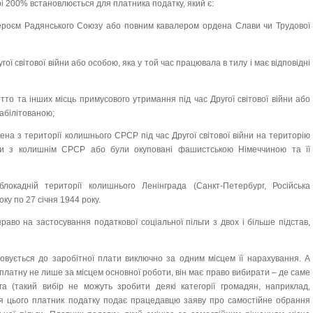
рі 200% встановлюється для платника податку, який є:
Героєм Радянського Союзу або повним кавалером ордена Слави чи Трудової
гої світової війни або особою, яка у той час працювала в тилу і має відповідні
етто та інших місць примусового утримання під час Другої світової війни або
абілітованою;
ена з території колишнього СРСР під час Другої світової війни на територію
ни з колишнім СРСР або були окуповані фашистською Німеччиною та її
окадній території колишнього Ленінграда (Санкт-Петербург, Російська
ку по 27 січня 1944 року.
раво на застосування податкової соціальної пільги з двох і більше підстав,
совується до заробітної плати виключно за одним місцем її нарахування. А
платну не лише за місцем основної роботи, він має право вибирати – де саме
га (такий вибір не можуть зробити деякі категорії громадян, наприклад,
ля цього платник податку подає працедавцю заяву про самостійне обрання