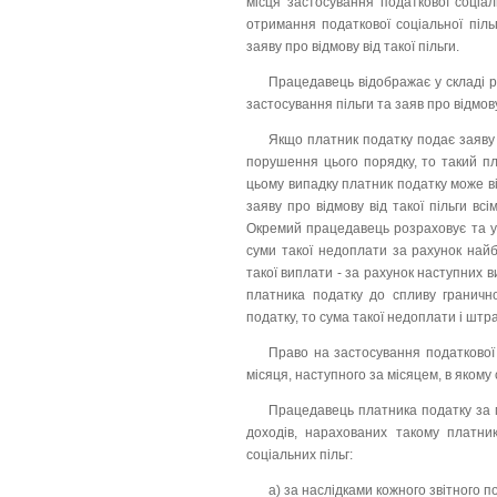
місця застосування податкової соціал
отримання податкової соціальної піль
заяву про відмову від такої пільги.
Працедавець відображає у складі рі
застосування пільги та заяв про відмову 
Якщо платник податку подає заяву
порушення цього порядку, то такий пл
цьому випадку платник податку може ві
заяву про відмову від такої пільги в
Окремий працедавець розраховує та ут
суми такої недоплати за рахунок найб
такої виплати - за рахунок наступних
платника податку до спливу гранично
податку, то сума такої недоплати і шт
Право на застосування податкової 
місяця, наступного за місяцем, в яком
Працедавець платника податку за м
доходів, нарахованих такому платни
соціальних пільг:
а) за наслідками кожного звітного п