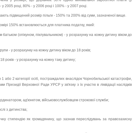
чена у розмірі, що дорівнює 30% однієї мінімальної заробітної плати (у
 у 2005 році, 80% - у 2006 році і 100% - у 2007 році.
 мають підвищений розмір пільги - 150% та 200% від суми, зазначеної вище.
розмірі 150% встановлюється для платника податку, який:
м батьком (опікуном, піклувальником) - у розрахунку на кожну дитину віком до
 групи - у розрахунку на кожну дитину віком до 18 років;
 18 років - у розрахунку на кожну таку дитину;
 1 або 2 категорії осіб, постраждалих внаслідок Чорнобильської катастрофи,
и Президії Верховної Ради УРСР у зв'язку з їх участю в ліквідації наслідків
 ординатором, ад'юнктом, військовослужбовцем строкової служби;
числі з дитинства;
ічну стипендію як громадянину, що зазнав переслідувань за правозахисну