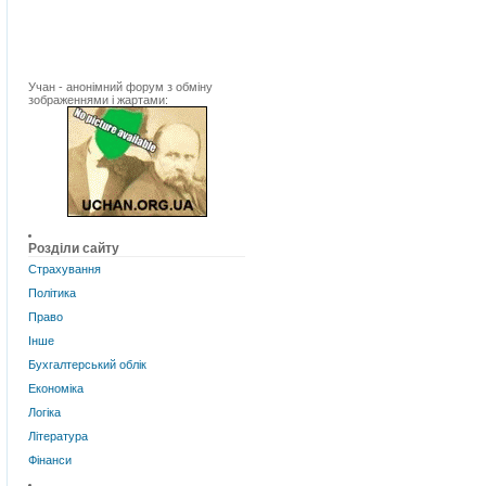
Учан - анонімний форум з обміну
зображеннями і жартами:
Розділи сайту
Страхування
Політика
Право
Інше
Бухгалтерський облік
Економіка
Логіка
Література
Фінанси