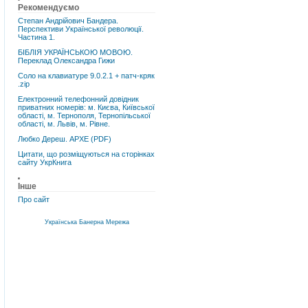
Рекомендуємо
Степан Андрійович Бандера.
Перспективи Української революції.
Частина 1.
БІБЛІЯ УКРАЇНСЬКОЮ МОВОЮ.
Переклад Олександра Гижи
Соло на клавиатуре 9.0.2.1 + патч-кряк
.zip
Електронний телефонний довідник
приватних номерів: м. Києва, Київської
області, м. Тернополя, Тернопільської
області, м. Львів, м. Рівне.
Любко Дереш. АРХЕ (PDF)
Цитати, що розміщуються на сторінках
сайту УкрКнига
Інше
Про сайт
Українська Банерна Мережа