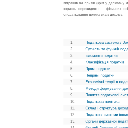
виграшів чи призів (крім у державну 
користь нерезидентів - фізичних о
оподаткування деяких видів доходів.
1.
Податкова система / Зо
2.
Сутність та функції пода
3.
Елементи податків
4.
Класифікація податків
5.
Прямі податки
6.
Непрямі податки
7.
Економічні теорії в пода
8.
Методи формування дох
9.
Поняття податкової сис
10.
Податкова політика
11.
Склад і структура дохо
12.
Податкові системи інши
13.
Органи державної подат
14.
Функції Державної подат