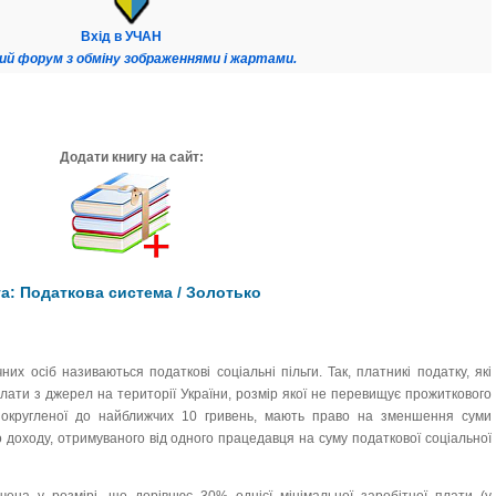
Вхід в УЧАН
ий форум з обміну зображеннями і жартами.
Додати книгу на сайт:
а: Податкова система / Золотько
их осіб називаються податкові соціальні пільги. Так, платникі податку, які
плати з джерел на території України, розмір якої не перевищує прожиткового
а округленої до найближчих 10 гривень, мають право на зменшення суми
 доходу, отримуваного від одного працедавця на суму податкової соціальної