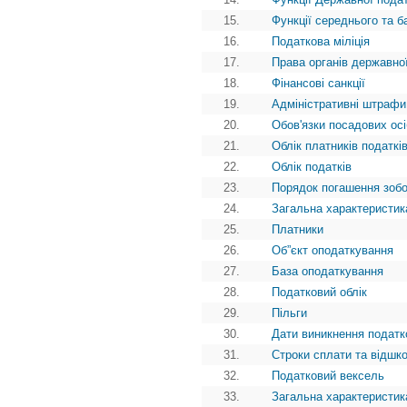
15.
Функції середнього та б
16.
Податкова міліція
17.
Права органів державно
18.
Фінансові санкції
19.
Адміністративні штрафи
20.
Обов'язки посадових ос
21.
Облік платників податкі
22.
Облік податків
23.
Порядок погашення зоб
24.
Загальна характеристи
25.
Платники
26.
Об”єкт оподаткування
27.
База оподаткування
28.
Податковий облік
29.
Пільги
30.
Дати виникнення податк
31.
Строки сплати та відшк
32.
Податковий вексель
33.
Загальна характеристик