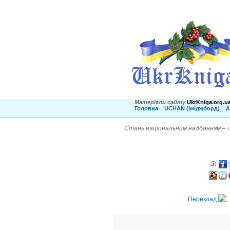
Матеріали сайту
UkrKniga.org.u
Головна
UCHAN (іміджборд)
А
Стань національним надбанням – і 
Переклад