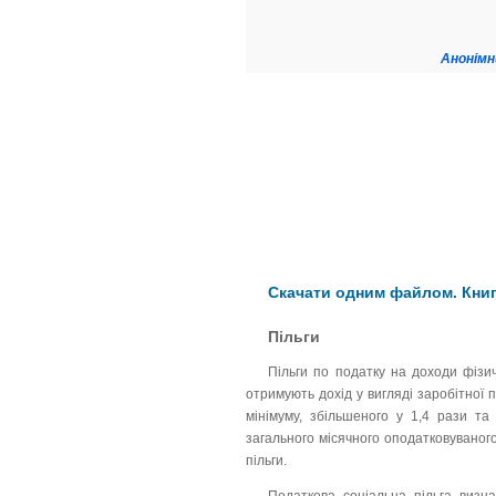
Анонімн
Скачати одним файлом. Книг
Пільги
Пільги по податку на доходи фізичн
отримують дохід у вигляді заробітної 
мінімуму, збільшеного у 1,4 рази т
загального місячного оподатковуваного
пільги.