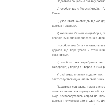
Податкова соціальна пільга у розмі
а) особою, що є Героєм України, 
Слави;
б) учасником бойових дій під час Дру
державні відзнаки;
в) колишнім в'язнем концтаборів, г
особою, визнаною репресованою чи ре
г) особою, яка була насильно вивез
держав, що перебували у стані вій
союзниками;
д) особою, яка перебувала на бл
Федерація) у період з 8 вересня 1941 ро
У разі якщо платник податку має п
застосовується одна - найбільша з них.
Податкова соціальна пільга засто
отже, якщо платник отримує заробітну 
буде застосовуватись соціальна піль
державні службовці або студенти). Д