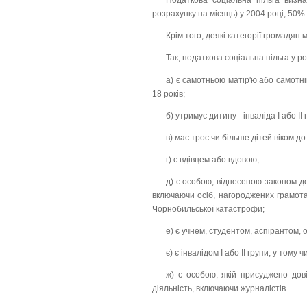
Податкова соціальна пільга визна
розрахунку на місяць) у 2004 році, 50% -
Крім того, деякі категорії громадян
Так, податкова соціальна пільга у 
а) є самотньою матір'ю або самотні
18 років;
б) утримує дитину - інваліда I або II
в) має троє чи більше дітей віком до
г) є вдівцем або вдовою;
д) є особою, віднесеною законом до
включаючи осіб, нагороджених грамотам
Чорнобильської катастрофи;
е) є учнем, студентом, аспірантом,
є) є інвалідом I або II групи, у тому 
ж) є особою, якій присуджено дов
діяльність, включаючи журналістів.