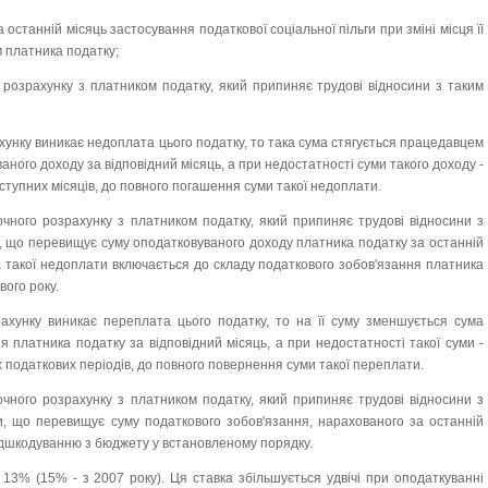
 останній місяць застосування податкової соціальної пільги при зміні місця її
 платника податку;
 розрахунку з платником податку, який припиняє трудові відносини з таким
хунку виникає недоплата цього податку, то така сума стягується працедавцем
аного доходу за відповідний місяць, а при недостатності суми такого доходу -
ступних місяців, до повного погашення суми такої недоплати.
чного розрахунку з платником податку, який припиняє трудові відносини з
 що перевищує суму оподатковуваного доходу платника податку за останній
а такої недоплати включається до складу податкового зобов'язання платника
вого року.
ахунку виникає переплата цього податку, то на її суму зменшується сума
 платника податку за відповідний місяць, а при недостатності такої суми -
 податкових періодів, до повного повернення суми такої переплати.
чного розрахунку з платником податку, який припиняє трудові відносини з
, що перевищує суму податкового зобов'язання, нарахованого за останній
 відшкодуванню з бюджету у встановленому порядку.
13% (15% - з 2007 року). Ця ставка збільшується удвічі при оподаткуванні