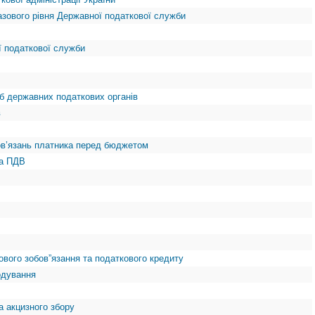
азового рівня Державної податкової служби
ї податкової служби
іб державних податкових органів
в
ов’язань платника перед бюджетом
ка ПДВ
ового зобов”язання та податкового кредиту
одування
а акцизного збору