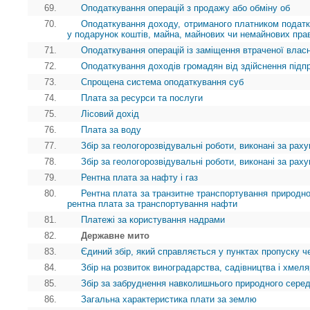
69.
Оподаткування операцій з продажу або обміну об
70.
Оподаткування доходу, отриманого платником податк
у подарунок коштів, майна, майнових чи немайнових пра
71.
Оподаткування операцій із заміщення втраченої власн
72.
Оподаткування доходів громадян від здійснення підп
73.
Спрощена система оподаткування суб
74.
Плата за ресурси та послуги
75.
Лісовий дохід
76.
Плата за воду
77.
Збір за геологорозвідувальні роботи, виконані за ра
78.
Збір за геологорозвідувальні роботи, виконані за ра
79.
Рентна плата за нафту і газ
80.
Рентна плата за транзитне транспортування природног
рентна плата за транспортування нафти
81.
Платежі за користування надрами
82.
Державне мито
83.
Єдиний збір, який справляється у пунктах пропуску ч
84.
Збір на розвиток виноградарства, садівництва і хмел
85.
Збір за забруднення навколишнього природного сере
86.
Загальна характеристика плати за землю