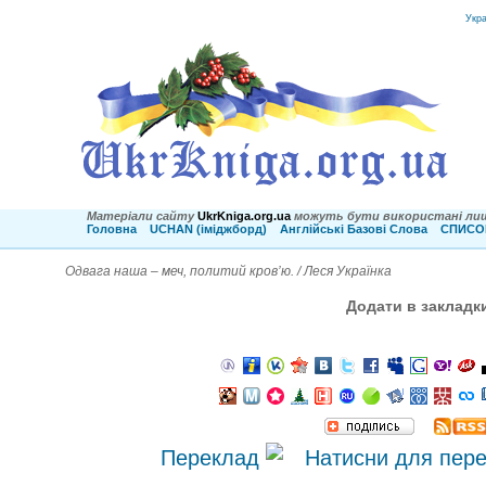
Укр
Матеріали сайту
UkrKniga.org.ua
можуть бути використані лиш
Головна
UCHAN (іміджборд)
Англійські Базові Слова
СПИСОК
Одвага наша – меч, политий кров’ю. / Леся Українка
Додати в закладк
Переклад