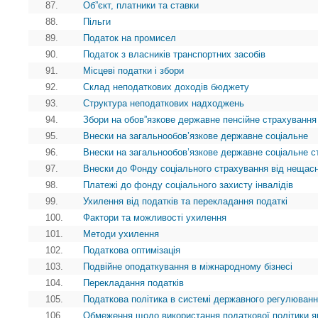
87.
Об”єкт, платники та ставки
88.
Пільги
89.
Податок на промисел
90.
Податок з власників транспортних засобів
91.
Місцеві податки і збори
92.
Склад неподаткових доходів бюджету
93.
Структура неподаткових надходжень
94.
Збори на обов”язкове державне пенсійне страхування
95.
Внески на загальнообов’язкове державне соціальне
96.
Внески на загальнообов’язкове державне соціальне с
97.
Внески до Фонду соціального страхування від нещасн
98.
Платежі до фонду соціального захисту інвалідів
99.
Ухилення від податків та перекладання податкі
100.
Фактори та можливості ухилення
101.
Методи ухилення
102.
Податкова оптимізація
103.
Подвійне оподаткування в міжнародному бізнесі
104.
Перекладання податків
105.
Податкова політика в системі державного регулюванн
106.
Обмеження щодо використання податкової політики я