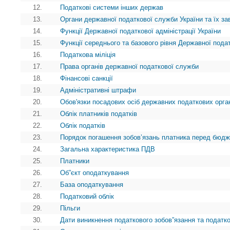
12.
Податкові системи інших держав
13.
Органи державної податкової служби України та їх з
14.
Функції Державної податкової адміністрації України
15.
Функції середнього та базового рівня Державної пода
16.
Податкова міліція
17.
Права органів державної податкової служби
18.
Фінансові санкції
19.
Адміністративні штрафи
20.
Обов'язки посадових осіб державних податкових орга
21.
Облік платників податків
22.
Облік податків
23.
Порядок погашення зобов’язань платника перед бюд
24.
Загальна характеристика ПДВ
25.
Платники
26.
Об”єкт оподаткування
27.
База оподаткування
28.
Податковий облік
29.
Пільги
30.
Дати виникнення податкового зобов”язання та податк