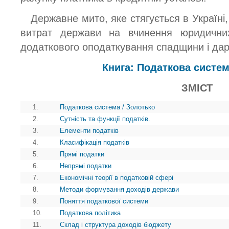
Державне мито, яке стягується в Україні
витрат держави на вчинення юридични
додаткового оподаткування спадщини і дар
Книга: Податкова систем
ЗМІСТ
1.
Податкова система / Золотько
2.
Сутність та функції податків.
3.
Елементи податків
4.
Класифікація податків
5.
Прямі податки
6.
Непрямі податки
7.
Економічні теорії в податковій сфері
8.
Методи формування доходів держави
9.
Поняття податкової системи
10.
Податкова політика
11.
Склад і структура доходів бюджету