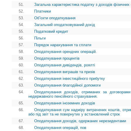
51.
Загальна характеристика податку з доходів фізичних 
52.
Платники
53.
Об”єкти оподаткування
54.
Загальний оподатковуваний дохід
55.
Податковий кредит
56.
Пільги
57.
Порядок нарахування та сплати
58.
Оподаткування орендних операцій.
59.
Оподаткування процентів
60.
Оподаткування дивідендів, роялті
61.
Оподаткування виграшів та призів
62.
Оподаткування інвестиційного прибутку
63.
Оподаткування благодійної допомоги
64.
Оподаткування доходів, отриманих за договорами
недержавного пенсійного страхування.
65.
Оподаткування іноземних доходів
66.
Оподаткування сум надміру витрачених коштів, отр
або під звіт та не повернутих у встановлений строк
67.
Оподаткування доходів, одержаних нерезидентами
68.
Оподаткування операцій, пов