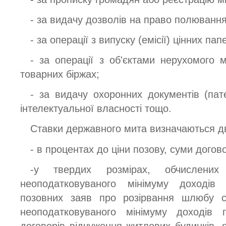
- за видачу дозволів на право полювання
- за операції з випуску (емісії) цінних папе
- за операції з об'єктами нерухомого 
товарних біржах;
- за видачу охоронних документів (пате
інтелектуальної власності тощо.
Ставки державного мита визначаються 
- в процентах до ціни позову, суми догов
-у твердих розмірах, обчислених
неоподатковуваного мінімуму доходів
позовних заяв про розірвання шлюбу с
неоподатковуваного мінімуму доходів 
договорів відчуження житлових будинків, 