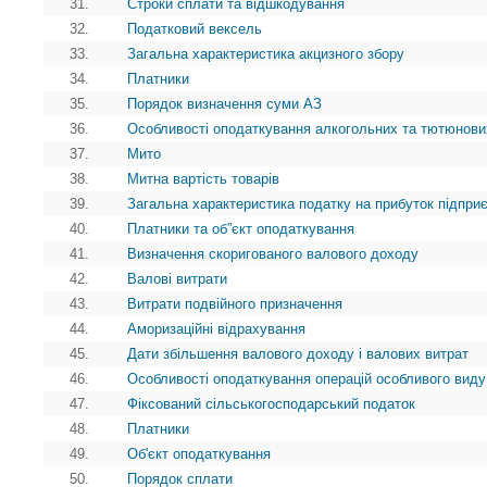
31.
Строки сплати та відшкодування
32.
Податковий вексель
33.
Загальна характеристика акцизного збору
34.
Платники
35.
Порядок визначення суми АЗ
36.
Особливості оподаткування алкогольних та тютюнови
37.
Мито
38.
Митна вартість товарів
39.
Загальна характеристика податку на прибуток підпри
40.
Платники та об”єкт оподаткування
41.
Визначення скоригованого валового доходу
42.
Валові витрати
43.
Витрати подвійного призначення
44.
Аморизаційні відрахування
45.
Дати збільшення валового доходу і валових витрат
46.
Особливості оподаткування операцій особливого виду
47.
Фіксований сільськогосподарський податок
48.
Платники
49.
Об'єкт оподаткування
50.
Порядок сплати