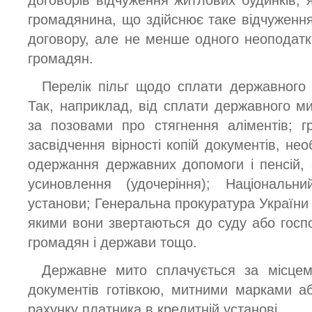
громадянина, що здійснює таке відчуженн
договору, але не менше одного неоподатк
громадян.
Перелік пільг щодо сплати державного
Так, наприклад, від сплати державного ми
за позовами про стягнення аліментів; 
засвідчення вірності копій документів, не
одержання державних допомоги і пенсій, 
усиновлення (удочеріння); Національ
установи; Генеральна прокуратура України т
якими вони звертаються до суду або госпо
громадян і держави тощо.
Державне мито сплачується за місце
документів готівкою, митними марками а
рахунку платника в кредитній установі.