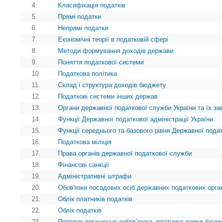
4.
Класифікація податків
5.
Прямі податки
6.
Непрямі податки
7.
Економічні теорії в податковій сфері
8.
Методи формування доходів держави
9.
Поняття податкової системи
10.
Податкова політика
11.
Склад і структура доходів бюджету
12.
Податкові системи інших держав
13.
Органи державної податкової служби України та їх з
14.
Функції Державної податкової адміністрації України
15.
Функції середнього та базового рівня Державної пода
16.
Податкова міліція
17.
Права органів державної податкової служби
18.
Фінансові санкції
19.
Адміністративні штрафи
20.
Обов'язки посадових осіб державних податкових орга
21.
Облік платників податків
22.
Облік податків
23.
Порядок погашення зобов’язань платника перед бюд