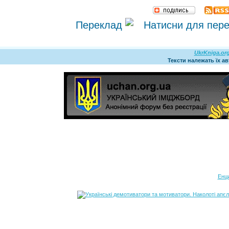
Переклад
UkrKniga.or
Тексти належать їх а
Енц