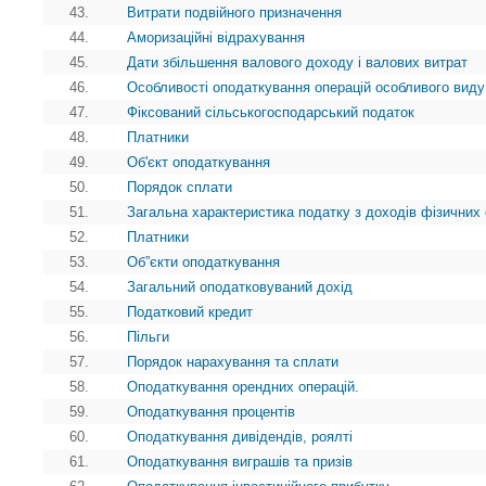
43.
Витрати подвійного призначення
44.
Аморизаційні відрахування
45.
Дати збільшення валового доходу і валових витрат
46.
Особливості оподаткування операцій особливого виду
47.
Фіксований сільськогосподарський податок
48.
Платники
49.
Об'єкт оподаткування
50.
Порядок сплати
51.
Загальна характеристика податку з доходів фізичних 
52.
Платники
53.
Об”єкти оподаткування
54.
Загальний оподатковуваний дохід
55.
Податковий кредит
56.
Пільги
57.
Порядок нарахування та сплати
58.
Оподаткування орендних операцій.
59.
Оподаткування процентів
60.
Оподаткування дивідендів, роялті
61.
Оподаткування виграшів та призів