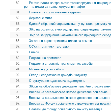
80.
Рентна плата за транзитне транспортування природног
рентна плата за транспортування нафти
81.
Платежі за користування надрами
82.
Державне мито
83.
Єдиний збір, який справляється у пунктах пропуску ч
84.
Збір на розвиток виноградарства, садівництва і хмел
85.
Збір за забруднення навколишнього природного сере
86.
Загальна характеристика плати за землю
87.
Об”єкт, платники та ставки
88.
Пільги
89.
Податок на промисел
90.
Податок з власників транспортних засобів
91.
Місцеві податки і збори
92.
Склад неподаткових доходів бюджету
93.
Структура неподаткових надходжень
94.
Збори на обов”язкове державне пенсійне страхування
95.
Внески на загальнообов’язкове державне соціальне
96.
Внески на загальнообов’язкове державне соціальне с
97.
Внески до Фонду соціального страхування від нещасн
98.
Платежі до фонду соціального захисту інвалідів