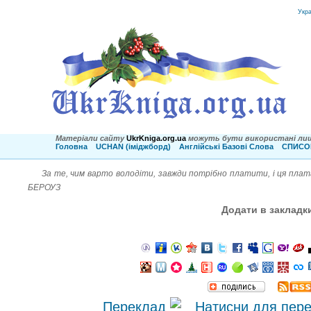
Укр
Матеріали сайту
UkrKniga.org.ua
можуть бути використані лиш
Головна
UCHAN (іміджборд)
Англійські Базові Слова
СПИСОК
За те, чим варто володіти, завжди потрібно платити, і ця плат
БЕРОУЗ
Додати в закладк
Переклад