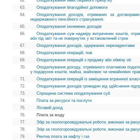
62.
Оподаткування інвестиційного прибутку
63.
Оподаткування благодійної допомоги
64.
Оподаткування доходів, отриманих за договорами
недержавного пенсійного страхування.
65.
Оподаткування іноземних доходів
66.
Оподаткування сум надміру витрачених коштів, отр
або під звіт та не повернутих у встановлений строк
67.
Оподаткування доходів, одержаних нерезидентами
68.
Оподаткування операцій, пов
69.
Оподаткування операцій з продажу або обміну об
70.
Оподаткування доходу, отриманого платником податк
у подарунок коштів, майна, майнових чи немайнових пра
71.
Оподаткування операцій із заміщення втраченої власн
72.
Оподаткування доходів громадян від здійснення підп
73.
Спрощена система оподаткування суб
74.
Плата за ресурси та послуги
75.
Лісовий дохід
76.
Плата за воду
77.
Збір за геологорозвідувальні роботи, виконані за ра
78.
Збір за геологорозвідувальні роботи, виконані за ра
79.
Рентна плата за нафту і газ