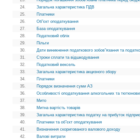
24.
Загальна характеристика ПДВ
25.
Платники
26.
Об”єкт оподаткування
27.
База оподаткування
28.
Податковий облік
29.
Пільги
30.
Дати виникнення податкового зобов”язання та податк
31.
Строки сплати та відшкодування
32.
Податковий вексель
33.
Загальна характеристика акцизного збору
34.
Платники
35.
Порядок визначення суми АЗ
36.
Особливості оподаткування алкогольних та тютюнови
37.
Мито
38.
Митна вартість товарів
39.
Загальна характеристика податку на прибуток підпри
40.
Платники та об”єкт оподаткування
41.
Визначення скоригованого валового доходу
42.
Валові витрати