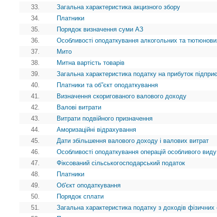
33.
Загальна характеристика акцизного збору
34.
Платники
35.
Порядок визначення суми АЗ
36.
Особливості оподаткування алкогольних та тютюнови
37.
Мито
38.
Митна вартість товарів
39.
Загальна характеристика податку на прибуток підпри
40.
Платники та об”єкт оподаткування
41.
Визначення скоригованого валового доходу
42.
Валові витрати
43.
Витрати подвійного призначення
44.
Аморизаційні відрахування
45.
Дати збільшення валового доходу і валових витрат
46.
Особливості оподаткування операцій особливого виду
47.
Фіксований сільськогосподарський податок
48.
Платники
49.
Об'єкт оподаткування
50.
Порядок сплати
51.
Загальна характеристика податку з доходів фізичних 