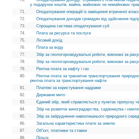
у подарунок коштів, майна, майнових чи немайнових пра
71.
Оподаткування операцій із заміщення втраченої власн
72.
Оподаткування доходів громадян від здійснення підп
73.
Спрощена система оподаткування суб
74.
Плата за ресурси та послуги
75.
Лісовий дохід
76.
Плата за воду
77.
Збір за геологорозвідувальні роботи, виконані за ра
78.
Збір за геологорозвідувальні роботи, виконані за ра
79.
Рентна плата за нафту і газ
80.
Рентна плата за транзитне транспортування природног
рентна плата за транспортування нафти
81.
Платежі за користування надрами
82.
Державне мито
83.
Єдиний збір, який справляється у пунктах пропуску ч
84.
Збір на розвиток виноградарства, садівництва і хмел
85.
Збір за забруднення навколишнього природного сере
86.
Загальна характеристика плати за землю
87.
Об”єкт, платники та ставки
88.
Пільги