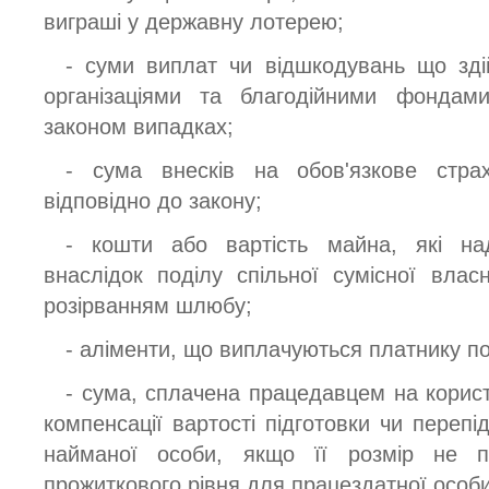
виграші у державну лотерею;
- суми виплат чи відшкодувань що зд
організаціями та благодійними фондам
законом випадках;
- сума внесків на обов'язкове стра
відповідно до закону;
- кошти або вартість майна, які на
внаслідок поділу спільної сумісної влас
розірванням шлюбу;
- аліменти, що виплачуються платнику по
- сума, сплачена працедавцем на корист
компенсації вартості підготовки чи перепі
найманої особи, якщо її розмір не п
прожиткового рівня для працездатної особи