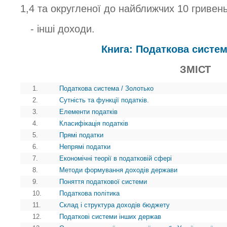
1,4 та округленої до найближчих 10 гривень
- інші доходи.
Книга: Податкова систем
ЗМІСТ
1.
Податкова система / Золотько
2.
Сутність та функції податків.
3.
Елементи податків
4.
Класифікація податків
5.
Прямі податки
6.
Непрямі податки
7.
Економічні теорії в податковій сфері
8.
Методи формування доходів держави
9.
Поняття податкової системи
10.
Податкова політика
11.
Склад і структура доходів бюджету
12.
Податкові системи інших держав