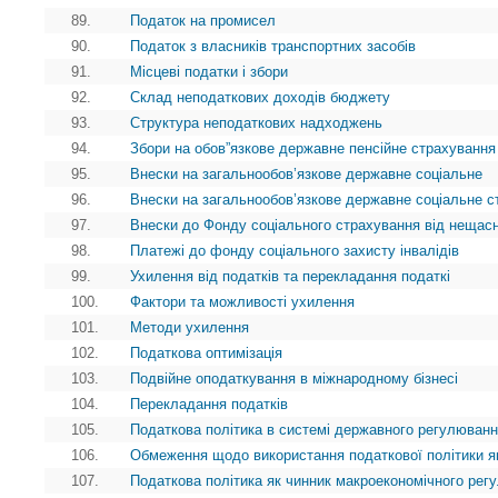
89.
Податок на промисел
90.
Податок з власників транспортних засобів
91.
Місцеві податки і збори
92.
Склад неподаткових доходів бюджету
93.
Структура неподаткових надходжень
94.
Збори на обов”язкове державне пенсійне страхування
95.
Внески на загальнообов’язкове державне соціальне
96.
Внески на загальнообов’язкове державне соціальне с
97.
Внески до Фонду соціального страхування від нещасн
98.
Платежі до фонду соціального захисту інвалідів
99.
Ухилення від податків та перекладання податкі
100.
Фактори та можливості ухилення
101.
Методи ухилення
102.
Податкова оптимізація
103.
Подвійне оподаткування в міжнародному бізнесі
104.
Перекладання податків
105.
Податкова політика в системі державного регулюванн
106.
Обмеження щодо використання податкової політики я
107.
Податкова політика як чинник макроекономічного рег