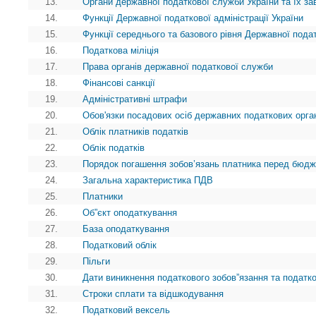
13.
Органи державної податкової служби України та їх з
14.
Функції Державної податкової адміністрації України
15.
Функції середнього та базового рівня Державної пода
16.
Податкова міліція
17.
Права органів державної податкової служби
18.
Фінансові санкції
19.
Адміністративні штрафи
20.
Обов'язки посадових осіб державних податкових орга
21.
Облік платників податків
22.
Облік податків
23.
Порядок погашення зобов’язань платника перед бюд
24.
Загальна характеристика ПДВ
25.
Платники
26.
Об”єкт оподаткування
27.
База оподаткування
28.
Податковий облік
29.
Пільги
30.
Дати виникнення податкового зобов”язання та податк
31.
Строки сплати та відшкодування
32.
Податковий вексель