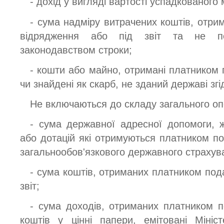
- дохід у вигляді вартості успадкованого
- сума надміру витрачених коштів, отри
відрядження або під звіт та не по
законодавством строки;
- кошти або майно, отримані платником 
чи знайдені як скарб, не зданий державі згі
Не включаються до складу загального оп
- сума державної адресної допомоги, ж
або дотацій які отримуються платником по
загальнообов'язкового державного страхув
- сума коштів, отриманих платником под
звіт;
- сума доходів, отриманих платником п
коштів у цінні папери, емітовані Мініс