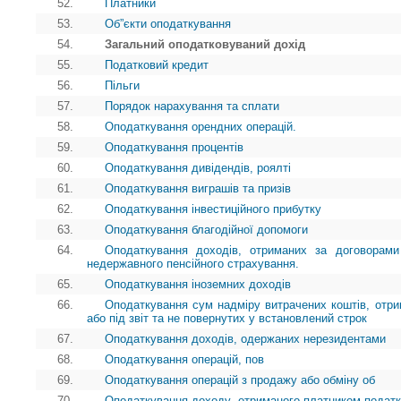
52.
Платники
53.
Об”єкти оподаткування
54.
Загальний оподатковуваний дохід
55.
Податковий кредит
56.
Пільги
57.
Порядок нарахування та сплати
58.
Оподаткування орендних операцій.
59.
Оподаткування процентів
60.
Оподаткування дивідендів, роялті
61.
Оподаткування виграшів та призів
62.
Оподаткування інвестиційного прибутку
63.
Оподаткування благодійної допомоги
64.
Оподаткування доходів, отриманих за договорами
недержавного пенсійного страхування.
65.
Оподаткування іноземних доходів
66.
Оподаткування сум надміру витрачених коштів, отр
або під звіт та не повернутих у встановлений строк
67.
Оподаткування доходів, одержаних нерезидентами
68.
Оподаткування операцій, пов
69.
Оподаткування операцій з продажу або обміну об
70.
Оподаткування доходу, отриманого платником податк