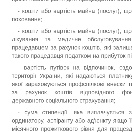
- кошти або вартість майна (послуг), щ
поховання;
- кошти або вартість майна (послуг), щ
лікування та медичне обслуговуванн
працедавцем за рахунок коштів, які залиш
такого працедавця податком на прибуток п
- вартість путівок на відпочинок, озд
території України, які надаються платни
якої зараховуються профспілкові внески т
за рахунок коштів відповідного фонд
державного соціального страхування;
- сума стипендії, яка виплачується 
ординатору, аспіранту або ад'юнкту якщо 
місячного прожиткового рівня для працез