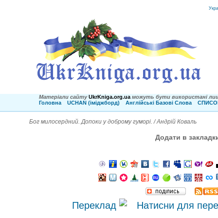
Укр
Матеріали сайту
UkrKniga.org.ua
можуть бути використані лиш
Головна
UCHAN (іміджборд)
Англійські Базові Слова
СПИСОК
Бог милосердний. Допоки у доброму гуморі. / Андрій Коваль
Додати в закладк
Переклад