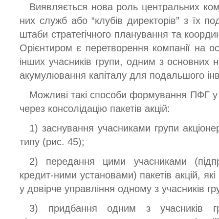
Виявляється нова роль центральних ком
них служб або “клубів директорів” з їх 
штаби стратегічного планування та коорди
Орієнтиром є перетворення компанії на о
інших учасників групи, одним з основних н
акумулювання капіталу для подальшого ін
Можливі такі способи формування ПФГ у
через консолідацію пакетів акцій:
1) заснування учасниками групи акціоне
типу (рис. 45);
2) передання цими учасниками (підп
кредит-ними установами) пакетів акцій, які
у довірче управління одному з учасників гру
3) придбання одним з учасників гр