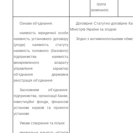
група
(компанія)
Ознаки об’єднання:
Договірне Статутно-договірне Ка
Міністрів України за згодою
наявність юридичної особи
наявність установчого договору
Згідно з антимонопольними обм
(угоди) наявність статуту
наявність головного (базового)
підприємства наявність
виокремленого апарату
управління характер
об’єднання державна
реєстрація об’єднання
Засновники об’єднання:
підприємства, організації банки,
інвестиційні фонди, фінансові
установи наукові та проектні
установи
Умови створення та пільги:
мінімальна кількість об’єктів