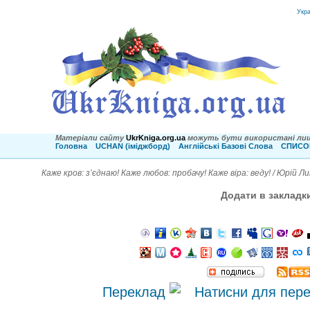
Укр
Матеріали сайту
UkrKniga.org.ua
можуть бути використані лиш
Головна
UCHAN (іміджборд)
Англійські Базові Слова
СПИСОК
Каже кров: з’єднаю! Каже любов: пробачу! Каже віра: веду! / Юрій Л
Додати в закладк
Переклад