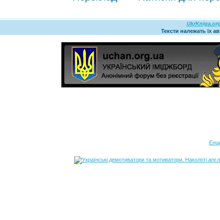
UkrKniga.or
Тексти належать їх а
Енц