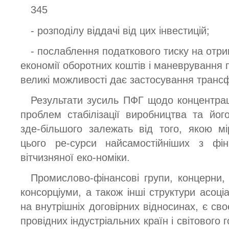
345
- розподілу віддачі від цих інвестицій;
- послаблення податкового тиску на отри
економії оборотних коштів і маневрування
великі можливості дає застосування трансф
Результати зусиль ПФГ щодо концентраці
проблем стабілізації виробництва та йог
зде-більшого залежать від того, якою м
цього ре-сурси найсамостійніших з фін
вітчизняної еко-номіки.
Промислово-фінансові групи, концерни,
консорціуми, а також інші структури асоціа
на внутрішніх договірних відносинах, є св
провідних індустріальних країн і світового 