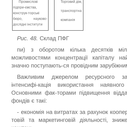
Промислові
Торговий дім,
підпри-ємства,
транспортна
конструк-торські
бюро, науково-
компанія
дослідні інститути
Рис. 48.
Склад ПФГ
пи) з оборотом кілька десятків міл
можливостями концентрації капіталу най
значно поступають-ся провідним зарубіжн
Важливим джерелом ресурсного заб
інтенсифі-кація використання наявного
Основними фак-торами підвищення відда
фондів є такі:
- економія на витратах за рахунок коопе
товій та маркетинговій діяльності, зни