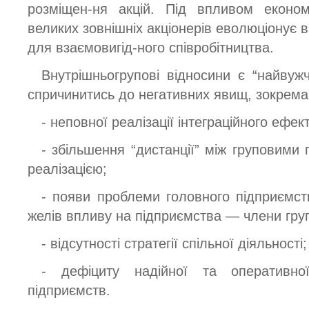
розміщен-ня акцій. Під впливом еконо
великих зовнішніх акціонерів еволюціонує 
для взаємовигід-ного співробітництва.
Внутрішньогрупові відносини є “найву
спричинитись до негативних явищ, зокрема
- неповної реалізації інтеграційного ефект
- збільшення “дистанції” між груповими
реалізацією;
- появи проблеми головного підприємс
желів впливу на підприємства — члени гру
- відсутності стратегії спільної діяльності;
- дефіциту надійної та оперативно
підприємств.