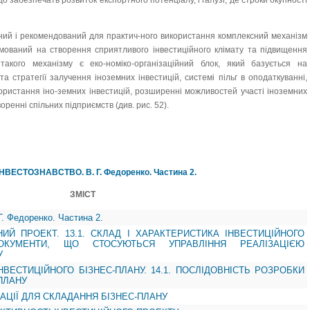
о забезпечать розвиток експортного потенціалу, і галузі, де строки окупності
ний і рекомендований для практич-ного використання комплексний механізм
ямований на створення сприятливого інвестиційного клімату та підвищення
 такого механізму є еко-номіко-організаційний блок, який базується на
та стратегії залучення іноземних інвестицій, системі пільг в оподаткуванні,
ористання іно-земних інвестицій, розширенні можливостей участі іноземних
воренні спільних підприємств (див. рис. 52).
ІНВЕСТОЗНАВСТВО. В. Г. Федоренко. Частина 2.
ЗМІСТ
 Федоренко. Частина 2.
ЙНИЙ ПРОЕКТ. 13.1. СКЛАД І ХАРАКТЕРИСТИКА ІНВЕСТИЦІЙНОГО
ОКУМЕНТИ, ЩО СТОСУЮТЬСЯ УПРАВЛІННЯ РЕАЛІЗАЦІЄЮ
У
ІНВЕСТИЦІЙНОГО БІЗНЕС-ПЛАНУ. 14.1. ПОСЛІДОВНІСТЬ РОЗРОБКИ
ПЛАНУ
МАЦІЇ ДЛЯ СКЛАДАННЯ БІЗНЕС-ПЛАНУ