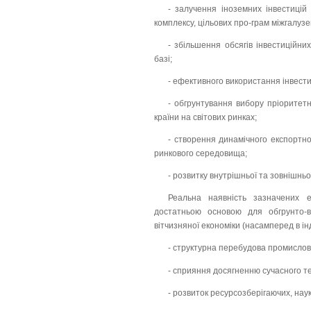
- залучення іноземних інвестицій
комплексу, цільових про-грам міжгалузев
- збільшення обсягів інвестиційни
базі;
- ефективного використання інвести
- обгрунтування вибору пріоритетн
країни на світових ринках;
- створення динамічного експортн
ринкового середовища;
- розвитку внутрішньої та зовнішнь
Реальна наявність зазначених е
достатньою основою для обгрунто-в
вітчизняної економіки (насамперед в ін
- структурна перебудова промислов
- сприяння досягненню сучасного тех
- розвиток ресурсозберігаючих, наук