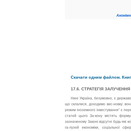
Анонімн
Скачати одним файлом. Книг
17.6. СТРАТЕГІЯ ЗАЛУЧЕНН
Нині Україна, безумовно, є держав
що склалися, доходимо вис-новку: во
режим іноземного інвестування” є пер
статей цього За-кону містять форму
зазначеному Законі відсутні будь-які 
га-лузей економіки, соціальної сф