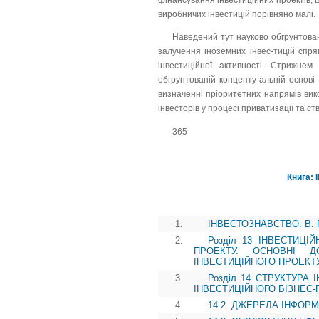
фінансування інвестиційних проектів, щ
виробничих інвестицій порівняно малі.
Наведений тут науково обгрунтова
залучення іноземних інвес-тицій спр
інвестиційної активності. Стрижнем
обгрунтованій концепту-альній основі 
визначенні пріоритетних напрямів вик
інвесторів у процесі приватизації та ст
365
Книга: 
1.
ІНВЕСТОЗНАВСТВО. В. Г.
2.
Розділ 13 ІНВЕСТИЦІ
ПРОЕКТУ. ОСНОВНІ Д
ІНВЕСТИЦІЙНОГО ПРОЕКТ
3.
Розділ 14 СТРУКТУРА 
ІНВЕСТИЦІЙНОГО БІЗНЕС-
4.
14.2. ДЖЕРЕЛА ІНФОР