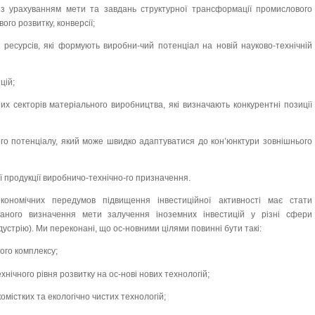
 з урахуванням мети та завдань структурної трансформації промислового
ого розвитку, конверсії;
х ресурсів, які формують виробни-чий потенціал на новій науково-технічній
цій;
их секторів матеріального виробництва, які визначають конкурентні позиції
ого потенціалу, який може швидко адаптуватися до кон’юнктури зовнішнього
ої продукції виробничо-технічно-го призначення.
кономічних передумов підвищення інвестиційної активності має стати
аного визначення мети залучення іноземних інвестицій у різні сфери
дустрію). Ми переконані, що ос-новними цілями повинні бути такі:
ого комплексу;
нічного рівня розвитку на ос-нові нових технологій;
омістких та екологічно чистих технологій;