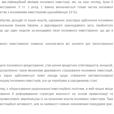
ква-ліфікаційний мінімум іноземної інвестиції, які, на наш погляд, були б
вестування. У ст. 1 розд. 1 Закону визначається тільки частка іноземної
ємства з іноземними інвестиціями (щонайменше 10 %).
бутків, доходів та інших коштів, одержаних унаслідок здійснення іноземних
іональним банком України, а відповідного законодавчого акта, прийнятого
Це ще один недолік за-конодавчої бази іноземного інвестування, що діє в
ного інвестування повинна охоплю-вати всі аспекти цієї багатогранної
цеси іноземного кредитування, ство-рення кредитних співтовариств, концесій,
 розроблено також механізми державного страхування іноземних інвестицій,
ча зараз здійснюються певні заходи щодо створення автоматизованої
ошуку іноземних інвесторів, усе це перебуває в зародковому стані.
гляд, є обгрунтування раціональної інвестиційної політики, в якій чільне місце
ювання й реформування структури власності на основі приватизації та
ромислового виробництва із за-лученням коштів іноземних інвесторів. Така
естиційної активності, але за наявності певних економічних передумов (рис.