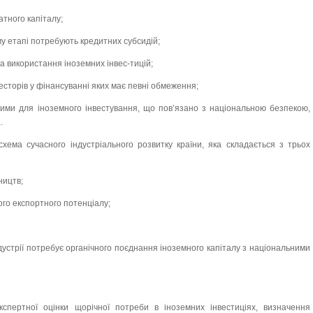
атного капіталу;
ому етапі потребують кредитних субсидій;
та використання іноземних інвес-тицій;
весторів у фінансуванні яких має певні обмеження;
ритими для іноземного інвестування, що пов’язано з національною безпекою,
.
хема сучасного індустріального розвитку країни, яка складається з трьох
ництв;
го експортного потенціалу;
дустрії потребує органічного поєднання іноземного капіталу з національними
кспертної оцінки щорічної потреби в іноземних інвестиціях, визначення