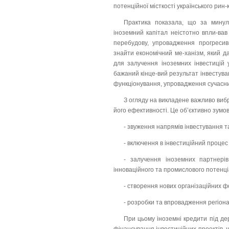
потенційної місткості українського рин-
Практика показала, що за минули
іноземний капітал неістотно впли-вав
перебудову, упровадження прогресив
знайти економічний ме-ханізм, який да
для залучення іноземних інвестицій 
бажаний кінце-вий результат інвестуван
функціонування, упровадження сучасних
З огляду на викладене важливо вибр
його ефективності. Це об’єктивно зумов
- звуження напрямів інвестування т
- включення в інвестиційний процес 
- залучення іноземних партнерів
інноваційного та промислового потенці
- створення нових організаційних ф
- розробки та впровадження регіон
При цьому іноземні кредити під де