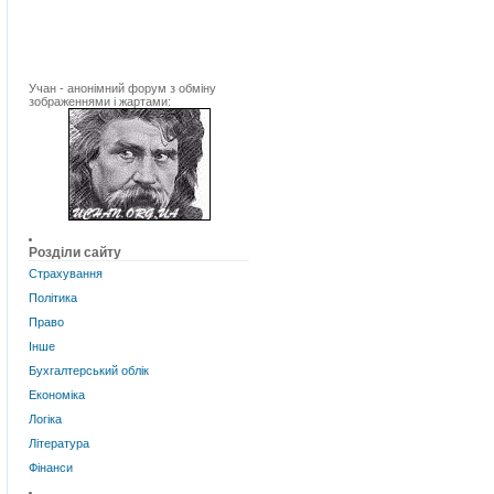
Учан - анонімний форум з обміну
зображеннями і жартами:
Розділи сайту
Страхування
Політика
Право
Інше
Бухгалтерський облік
Економіка
Логіка
Література
Фінанси