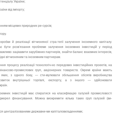
тенціалу України;
аїни від імпорту;
нням місцевих природних ре-сурсів;
тору.
робки й реалізації вітчизняної стра-тегії залучення іноземного капіталу.
є бути розв’язання проблеми залучення іноземних інвестицій у період
 важливо зацікавити зарубіжних партнерів, знайти баланс взаємних інтересів,
гідні вітчизняним та іноземним партнерам.
ня процесу реалізації технологіч-но передових інвестиційних проектів, на
інансово-промислових груп, акціонерних товариств. Окремі країни мають
а яких, з одного боку, — сти-мулювати збільшення обсягів виробництва
розвиток внутрішньої торгівлі, експорту, а з іншого — здійснювати
країн.
земних інвестицій має спиратися на класифікацію галузей промисловості
джерел фінансування. Можна виокремити кілька таких груп галузей (ви-
ється централізованими державни-ми капіталовкладеннями;