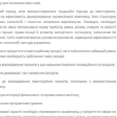
ку для іноземних інвесторів.
й період, коли використовувалися традиційні підходи до інвестування,
 на ефективність функціонування промислового комплексу, його структурну
них технологій і техніч-не оновлення виробництва. Очевидно, необхідно
в би змогу збалансувати норму прибутку, рівень ризику, стимули та гарантії
у процес прива-тизації й розвитку експортного потенціалу, забезпечив би
ня, тобто помітний внесок у розвиток економі-ки, підвищення ефективності її
 технологій і методів управління.
ати пріоритети в інвестиційному процесі, які б забезпечили найвищий рівень
лює необхідність здійснення таких заходів:
а впровадження проектів з ура-хуванням існуючого інноваційного потенціалу;
як державних, так і приватних ресурсів;
 до впровадження інвестиційних проектів, пов’язаних з використанням
алу;
орм інтеграції фінансового та промислового капіталу;
альних програм інвестування.
ржавні гарантії необхідно спрямовувати насамперед у пріоритетні сфери на