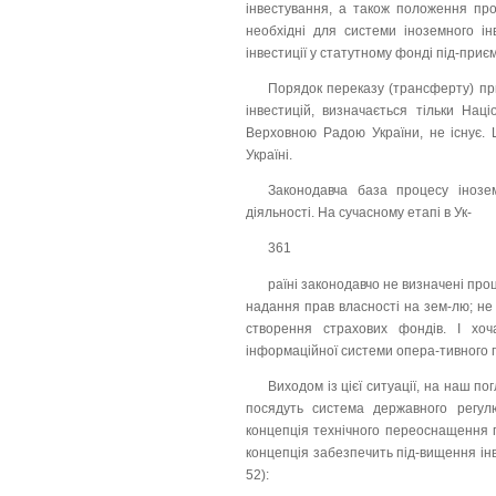
інвестування, а також положення про 
необхідні для системи іноземного ін
інвестиції у статутному фонді під-при
Порядок переказу (трансферту) при
інвестицій, визначається тільки Нац
Верховною Радою України, не існує. 
Україні.
Законодавча база процесу інозем
діяльності. На сучасному етапі в Ук-
361
раїні законодавчо не визначені про
надання прав власності на зем-лю; не
створення страхових фондів. І хо
інформаційної системи опера-тивного п
Виходом із цієї ситуації, на наш по
посядуть система державного регул
концепція технічного переоснащення п
концепція забезпечить під-вищення інв
52):