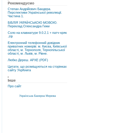
Рекомендуємо
Степан Андрійович Бандера.
Перспективи Української революції.
Частина 1.
БІБЛІЯ УКРАЇНСЬКОЮ МОВОЮ.
Переклад Олександра Гижи
Соло на клавиатуре 9.0.2.1 + патч-кряк
.zip
Електронний телефонний довідник
приватних номерів: м. Києва, Київської
області, м. Тернополя, Тернопільської
області, м. Львів, м. Рівне.
Любко Дереш. АРХЕ (PDF)
Цитати, що розміщуються на сторінках
сайту УкрКнига
Інше
Про сайт
Українська Банерна Мережа