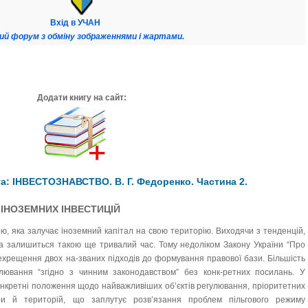
Вхід в УЧАН
ий форум з обміну зображеннями і жартами.
Додати книгу на сайт:
а: ІНВЕСТОЗНАВСТВО. В. Г. Федоренко. Частина 2.
Я ІНОЗЕМНИХ ІНВЕСТИЦІЙ
ою, яка залучає іноземний капітал на свою територію. Виходячи з тенденцій,
на залишиться такою ще тривалий час. Тому недоліком Закону України “Про
ехрещення двох на-званих підходів до формування правової бази. Більшість
лювання “згідно з чинним законодавством” без конк-ретних посилань. У
конкретні положення щодо найважливіших об’єктів регулювання, пріоритетних
ери й територій, що заплутує розв’язання проблем пільгового режиму