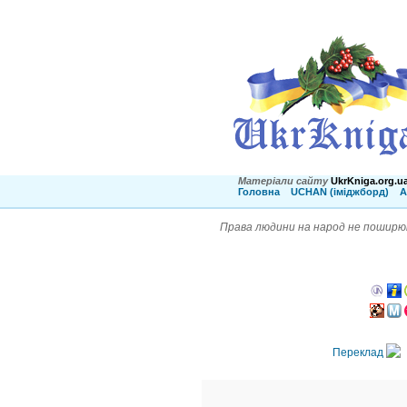
Матеріали сайту
UkrKniga.org.u
Головна
UCHAN (іміджборд)
А
Права людини на народ не поширю
Переклад