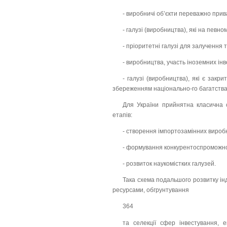
- виробничі об’єкти переважно прив
- галузі (виробництва), які на певн
- пріоритетні галузі для залучення 
- виробництва, участь іноземних ін
- галузі (виробництва), які є зак
збереженням національно-го багатства
Для України прийнятна класична с
етапів:
- створення імпортозамінних вироб
- формування конкурентоспроможно
- розвиток наукомістких галузей.
Така схема подальшого розвитку ін
ресурсами, обгрунтування
364
та селекції сфер інвестування, е