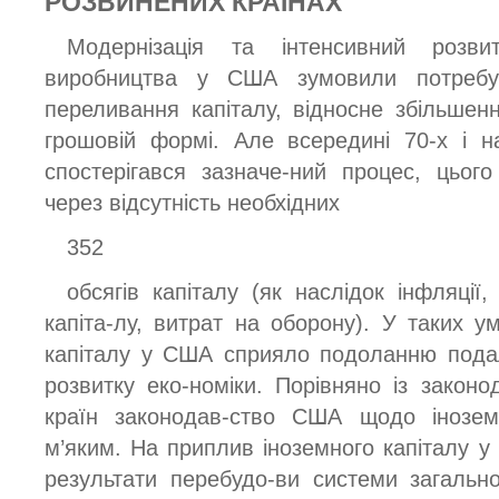
РОЗВИНЕНИХ КРАЇНАХ
Модернізація та інтенсивний розвит
виробництва у США зумовили потребу а
переливання капіталу, відносне збільшен
грошовій формі. Але всередині 70-х і н
спостерігався зазначе-ний процес, цьог
через відсутність необхідних
352
обсягів капіталу (як наслідок інфляції
капіта-лу, витрат на оборону). У таких у
капіталу у США сприяло подоланню пода
розвитку еко-номіки. Порівняно із закон
країн законодав-ство США щодо іноземн
м’яким. На приплив іноземного капіталу у 
результати перебудо-ви системи загальн