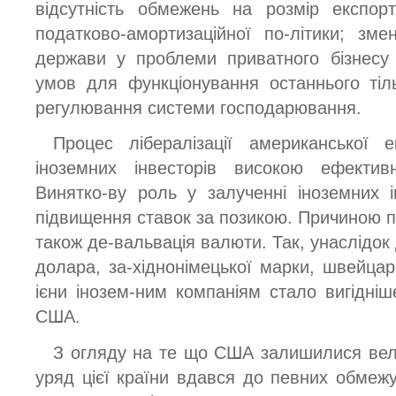
відсутність обмежень на розмір експорт
податково-амортизаційної по-літики; зм
держави у проблеми приватного бізнесу
умов для функціонування останнього тіл
регулювання системи господарювання.
Процес лібералізації американської 
іноземних інвесторів високою ефективн
Винятко-ву роль у залученні іноземних 
підвищення ставок за позикою. Причиною п
також де-вальвація валюти. Так, унаслідок
долара, за-хіднонімецької марки, швейцар
ієни інозем-ним компаніям стало вигідні
США.
З огляду на те що США залишилися вели
уряд цієї країни вдався до певних обмеж