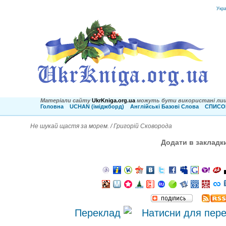
Укр
Матеріали сайту
UkrKniga.org.ua
можуть бути використані лиш
Головна
UCHAN (іміджборд)
Англійські Базові Слова
СПИСОК
Не шукай щастя за морем. / Григорій Сковорода
Додати в закладк
Переклад