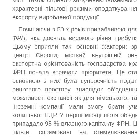
характерні пільгові режими оподаткуванн
експорту виробленої продукції.
Починаючи з 50-х років привабливою для
ФРН,
яка досягла високого рівня прибутк
Цьому сприяли такі основні фактори: з
центрі Європи; місткий внутрішній ри
експортна орієнтованість господарства кра
ФРН почала втрачати пріоритети. Це ста
основною з них була суперечність подат
ринкового простору внаслідок об’єднанн
можливості експансії як для німецького, та
Іноземні компанії мали змогу брати уч
колишньої НДР. У перші місяці після об’єдн
припадало 95 % власного капіта-лу ФРН. 
пільги, спрямовані на стимулю-вання