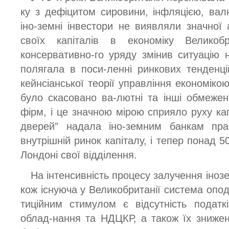
ку з дефіцитом сировини, інфляцією, ва
іно-земні інвестори не виявляли значної
своїх капіталів в економіку Великобр
консервативно-го уряду змінив ситуацію 
полягала в поси-ленні ринкових тенденцій
кейнсіанської теорії управління економіко
було скасовано ва-лютні та інші обмежен
фірм, і це значною мірою сприяло руху кап
дверей” надала іно-земним банкам пра
внутрішній ринок капіталу, і тепер понад 5
Лондоні свої відділення.
На інтенсивність процесу залучення іноз
кож існуюча у Великобританії система опод
тиційним стимулом є відсутність податк
облад-нання та НДЦКР, а також їх знижен