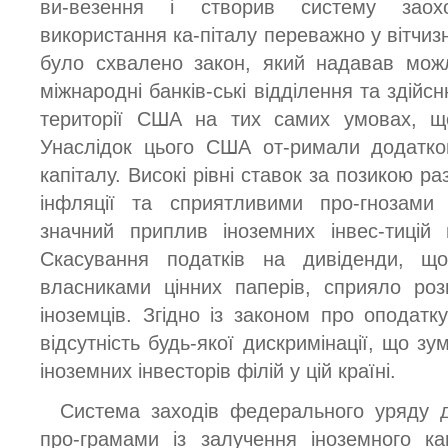
ви-везення і створив систему заох
використання ка-піталу переважно у вітчизн
було схвалено закон, який надавав мож
міжнародні банків-ські відділення та здійс
території США на тих самих умовах, що
Унаслідок цього США от-римали додатко
капіталу. Високі рівні ставок за позикою р
інфляції та сприятливими про-гнозами
значний приплив іноземних інвес-тицій 
Скасування податків на дивіденди, щ
власниками цінних паперів, сприяло ро
іноземців. Згідно із законом про оподат
відсутність будь-якої дискримінації, що з
іноземних інвесторів філій у цій країні.
Система заходів федерального уряду 
про-грамами із залучення іноземного ка