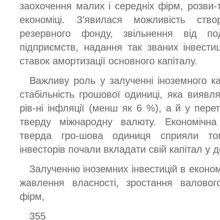
заохочення малих і середніх фірм, розви-
економіці. З’явилася можливість ство
резервного фонду, звільнення від по
підприємств, надання так званих інвести
ставок амортизації основного капіталу.
Важливу роль у залученні іноземного ка
стабільність грошової одиниці, яка виявл
рів-ні інфляції (менш як 6 %), а й у пере
тверду міжнародну валюту. Економічна 
тверда гро-шова одиниця сприяли то
інвесторів почали вкладати свій капітал у д
Залученню іноземних інвестицій в еконо
жавлення власності, зростання валовог
фірм,
355