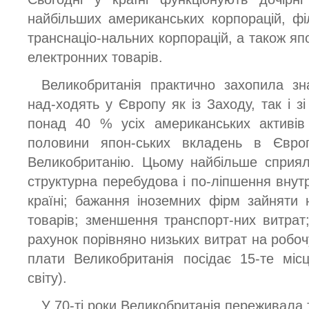
найбільших американських корпорацій, фі
транснаціо-нальних корпорацій, а також яп
електронних товарів.
Великобританія практично захопила зна
над-ходять у Європу як із Заходу, так і з
понад 40 % усіх американських активі
половини япон-ських вкладень в Євро
Великобританію. Цьому найбільше сприял
структурна перебудова і по-ліпшення внутр
країні; бажання іноземних фірм зайняти 
товарів; зменшення транспорт-них витрат
рахунок порівняно низьких витрат на робочу
плати Великобританія посідає 15-те міс
світу).
У 70-ті роки Великобританія переживала т