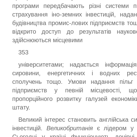
програми передбачають різні системи п
страхування іно-земних інвестицій, над
будівництва промис-лових підприємств тощ
відкрито доступ до результатів науков
здійснюються місцевими
353
університетами; надається інформаці
сировини, енергетичних і водних рес
сполучень тощо. Умови надання пільг
підприємств у певній місцевості, щ
пропорційного розвитку галузей економі
штату.
Великий інтерес становить англійська с
інвестицій.
Великобританія
є лідером у 
Сьогодні у країні функціонують дочірн