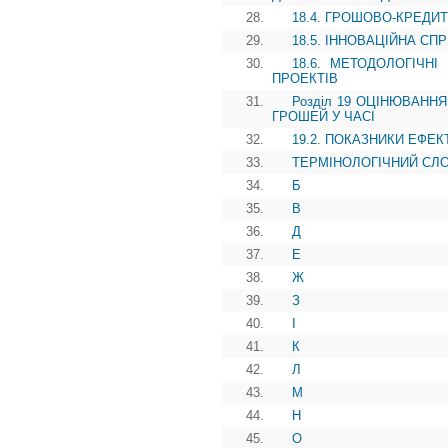
28.
18.4. ГРОШОВО-КРЕДИ
29.
18.5. ІННОВАЦІЙНА СП
30.
18.6. МЕТОДОЛОГІЧН
ПРОЕКТІВ
31.
Розділ 19 ОЦІНЮВАННЯ
ГРОШЕЙ У ЧАСІ
32.
19.2. ПОКАЗНИКИ ЕФЕК
33.
ТЕРМІНОЛОГІЧНИЙ СЛО
34.
Б
35.
В
36.
Д
37.
Е
38.
Ж
39.
З
40.
І
41.
К
42.
Л
43.
М
44.
Н
45.
О