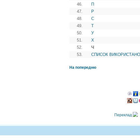
46.
П
47.
Р
48.
С
49.
Т
50.
У
51.
Х
52.
Ч
53.
СПИСОК ВИКОРИСТАНО
На попередню
Переклад