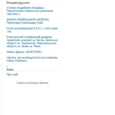
Рекомендуємо
Степан Андрійович Бандера.
Перспективи Української революції.
Частина 1.
БІБЛІЯ УКРАЇНСЬКОЮ МОВОЮ.
Переклад Олександра Гижи
Соло на клавиатуре 9.0.2.1 + патч-кряк
.zip
Електронний телефонний довідник
приватних номерів: м. Києва, Київської
області, м. Тернополя, Тернопільської
області, м. Львів, м. Рівне.
Любко Дереш. АРХЕ (PDF)
Цитати, що розміщуються на сторінках
сайту УкрКнига
Інше
Про сайт
Українська Банерна Мережа