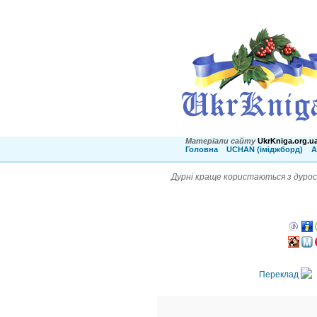
Матеріали сайту
UkrKniga.org.u
Головна
UCHAN (іміджборд)
А
Дурні краще користаються з дурості
Переклад