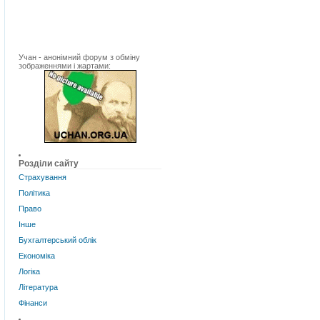
Учан - анонімний форум з обміну
зображеннями і жартами:
Розділи сайту
Страхування
Політика
Право
Інше
Бухгалтерський облік
Економіка
Логіка
Література
Фінанси