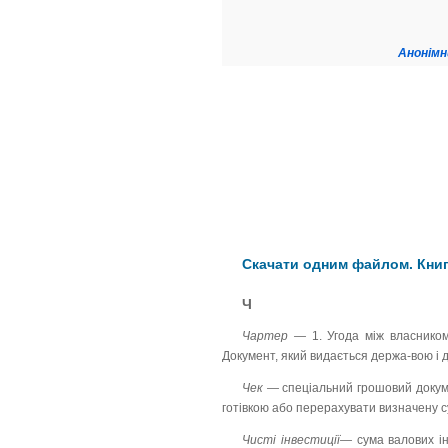
Анонімн
Скачати одним файлом. Книг
Ч
Чартер —
1. Угода між власнико
Документ, який видається держа-вою і 
Чек —
спеціальний грошовий докум
готівкою або перерахувати визначену с
Чисті інвестиції—
сума валових і