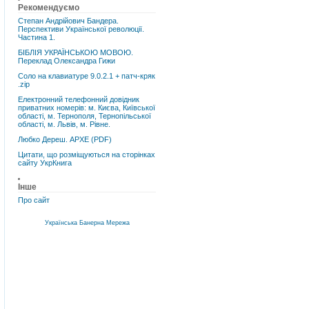
Рекомендуємо
Степан Андрійович Бандера.
Перспективи Української революції.
Частина 1.
БІБЛІЯ УКРАЇНСЬКОЮ МОВОЮ.
Переклад Олександра Гижи
Соло на клавиатуре 9.0.2.1 + патч-кряк
.zip
Електронний телефонний довідник
приватних номерів: м. Києва, Київської
області, м. Тернополя, Тернопільської
області, м. Львів, м. Рівне.
Любко Дереш. АРХЕ (PDF)
Цитати, що розміщуються на сторінках
сайту УкрКнига
Інше
Про сайт
Українська Банерна Мережа