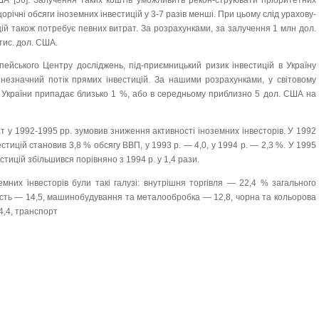
ША [56]. Залучення таких коштів уможливить рекон-струювати пріоритетних
орічні обсяги іноземних інвестицій у 3-7 разів менші. При цьому слід урахову-
ій також потребує певних витрат. За розрахунками, за залучення 1 млн дол.
тис. дол. США.
опейського Центру досліджень, під-приємницький ризик інвестицій в Україну
незначний потік прямих інвестицій. За нашими розрахунками, у світовому
у України припадає близько 1 %, або в середньому приблизно 5 дол. США на
т у 1992-1995 pp. зумовив зниження активності іноземних інвесторів. У 1992
стицій становив 3,8 % обсягу ВВП, у 1993 р. — 4,0, у 1994 р. — 2,3 %. У 1995
стицій збільшився порівняно з 1994 р. у 1,4 рази.
мних інвесторів були такі галузі: внутрішня торгівля — 22,4 % загального
вість — 14,5, машинобудування та металообробка — 12,8, чорна та кольорова
4,4, транспорт