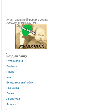
Учан - анонімний форум з обміну
зображеннями і жартами:
Розділи сайту
Страхування
Політика
Право
Інше
Бухгалтерський облік
Економіка
Логіка
Література
Фінанси