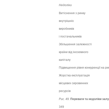
Недоліки
Витіснення з ринку
внутрішніх
виробників
і постачальників
Збільшення залежності
країни від іноземного
капіталу
Підвищення рівня конкуренції на ри
Жорстка експлуатація
місцевих сировинних
ресурсів
Рис. 49.
Переваги та недоліки залу
349