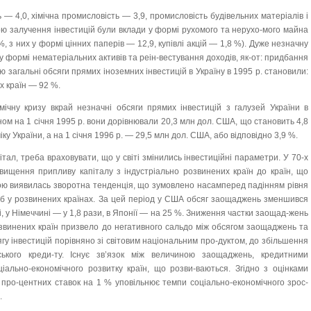
ь — 4,0, хімічна промисловість — 3,9, промисловість будівельних матеріалів і
 залучення інвестицій були вклади у формі рухомого та нерухо-мого майна
%, з них у формі цінних паперів — 12,9, купівлі акцій — 1,8 %). Дуже незначну
 у формі нематеріальних активів та реін-вестування доходів, як-от: придбання
ю загальні обсяги прямих іноземних інвестицій в Україну в 1995 р. становили:
х країн — 92 %.
ічну кризу вкрай незначні обсяги прямих інвестицій з галузей України в
ном на 1 січня 1995 р. вони дорівнювали 20,3 млн дол. США, що становить 4,8
ку України, а на 1 січня 1996 р. — 29,5 млн дол. США, або відповідно 3,9 %.
італ, треба враховувати, що у світі змінились інвестиційні параметри. У 70-х
вищення припливу капіталу з індустріально розвинених країн до країн, що
ою виявилась зворотна тенденція, що зумовлено насамперед падінням рівня
іб у розвинених країнах. За цей період у США обсяг заощаджень зменшився
і, у Німеччині — у 1,8 рази, в Японії — на 25 %. Зниження частки заощад-жень
звинених країн призвело до негативного сальдо між обсягом заощаджень та
ягу інвестицій порівняно зі світовим національним про-дуктом, до збільшення
ського креди-ту. Існує зв’язок між величиною заощаджень, кредитними
іально-економічного розвитку країн, що розви-ваються. Згідно з оцінками
 про-центних ставок на 1 % уповільнює темпи соціально-економічного зрос-
.