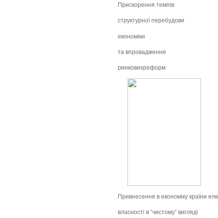
Прискорення темпів
структурної перебудови
економіки
та впровадження
ринковихреформ
Привнесення в економіку країни ел
власності в “чистому” вигляді