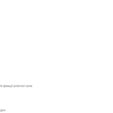
і-фікації робочої сили
рдон