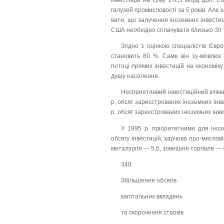
інвестицій на суму 2-2,5 млрд дол. С
галузей промисловості за 5 років. Але щ
вати, що залучення іноземних інвестиц
США необхідно сплачувати близько 30 
Згідно з оцінкою спеціалістів Євр
становить 80 %. Саме він зу-мовлює 
потоці прямих інвестицій на економік
душу населення.
Несприятливий інвестиційний кліма
р. обсяг зареєстрованих іноземних інве
р. обсяг зареєстрованих іноземних інве
У 1995 р. пріоритетними для інозе
обсягу інвестицій, харчова про-мисло
металургія — 5,0, зовнішня торгівля — 
348
Збільшення обсягів
капітальних вкладень
та скорочення строків