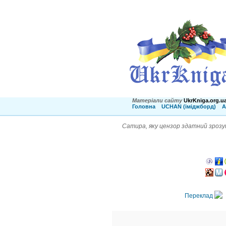
Матеріали сайту
UkrKniga.org.u
Головна
UCHAN (іміджборд)
А
Сатира, яку цензор здатний зрозум
Переклад