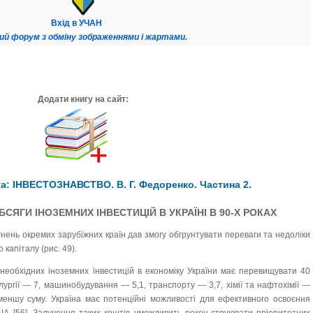
Вхід в УЧАН
ий форум з обміну зображеннями і жартами.
Додати книгу на сайт:
а: ІНВЕСТОЗНАВСТВО. В. Г. Федоренко. Частина 2.
БСЯГИ ІНОЗЕМНИХ ІНВЕСТИЦІЙ В УКРАЇНІ В 90-Х РОКАХ
гнень окремих зарубіжних країн дав змогу обгрунтувати переваги та недоліки
капіталу (рис. 49).
 необхідних іноземних інвестицій в економіку України має перевищувати 40
ургії — 7, машинобудування — 5,1, транспорту — 3,7, хімії та нафтохімії —
 меншу суму. Україна має потенційні можливості для ефективного освоєння