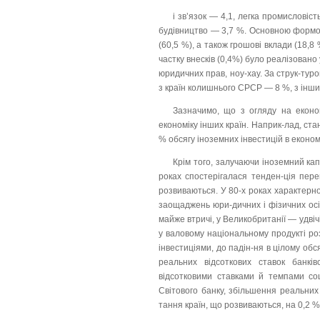
і зв’язок — 4,1, легка промисловіст
будівництво — 3,7 %. Основною формою
(60,5 %), а також грошові вклади (18,8 
частку внесків (0,4%) було реалізовано
юридичних прав, ноу-хау. За струк-туро
з країн колишнього СРСР — 8 %, з інши
Зазначимо, що з огляду на економ
економіку інших країн. Наприк-лад, ста
% обсягу іноземних інвестицій в економі
Крім того, залучаючи іноземний кап
роках спостерігалася тенден-ція пере
розвиваються. У 80-х роках характерн
заощаджень юри-дичних і фізичних ос
майже втричі, у Великобританії — удвіч
у валовому національному продукті ро
інвестиціями, до падін-ня в цілому обс
реальних відсоткових ставок банків
відсотковими ставками й темпами соц
Світового банку, збільшення реальних
тання країн, що розвиваються, на 0,2 %