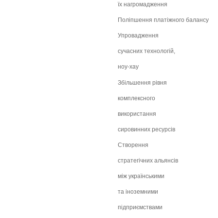
їх нагромадження
Поліпшення платіжного балансу
Упровадження
сучасних технологій,
ноу-хау
Збільшення рівня
комплексного
використання
сировинних ресурсів
Створення
стратегічних альянсів
між українськими
та іноземними
підприємствами