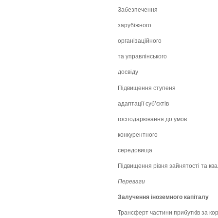
Забезпечення
зарубіжного
організаційного
та управлінського
досвіду
Підвищення ступеня
адаптації суб’єктів
господарювання до умов
конкурентного
середовища
Підвищення рівня зайнятості та квал
Переваги
Залучення іноземного капіталу
Трансферт частини прибутків за ко