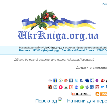
Укр
Матеріали сайту
UkrKniga.org.ua
можуть бути використані лиш
Головна
UCHAN (іміджборд)
Англійські Базові Слова
СПИСОК
Дійшли до повної розрухи, але мирно. / Микола Левицький
Додати в закладк
Переклад