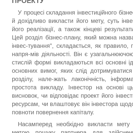
ПРОЕКТУ
У процесі складання інвестиційного біз
й дохідливо викласти його мету, суть інв
його реалізації, а також кінцеві результат
Цей розділ бізнес-плану, який можна назв
інвес-тування”, складається, як правило, 
напря-мів діяльності. Він є узагальнюючо
стислій формі викладаються всі основні і
основних вимог, яких слід дотримуватися 
розділу, нале-жать лаконічність, інформа
простота викладу. Інвестор на основі ц
висновок, чи відповідає проект його інвест
ресурсам, чи влаштовує він інвестора щодо с
повноти повернення капіталу.
Насамперед необхідно викласти мету 
метою пошуку партнера для здійсненн