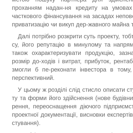
проханням надан-ня кредиту на умовах
часткового фінансування на засадах непов
приватизацію чи викуп дер-жавного майна 
Далі потрібно розкрити суть проекту, тоб
су, його репутацію в минулому та напря
також охарактеризувати продукцію, зазн
розмір до-ходів і витрат, прибуток, рентабе
змогли б пе-реконати інвестора в тому,
перспективний.
У цьому ж розділі слід стисло описати ст
ту та форми його здійснення (нове будівни
рення, переоснащення діючого підприємств
проектної документації, висновки експертів 
стування).