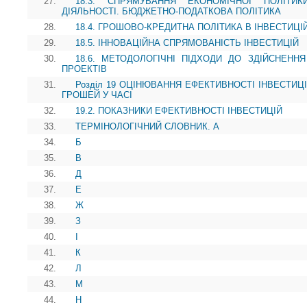
27.
18.3. СПРЯМУВАННЯ ЕКОНОМІЧНОЇ ПОЛІТИ
ДІЯЛЬНОСТІ. БЮДЖЕТНО-ПОДАТКОВА ПОЛІТИКА
28.
18.4. ГРОШОВО-КРЕДИТНА ПОЛІТИКА В ІНВЕСТИЦ
29.
18.5. ІННОВАЦІЙНА СПРЯМОВАНІСТЬ ІНВЕСТИЦІЙ
30.
18.6. МЕТОДОЛОГІЧНІ ПІДХОДИ ДО ЗДІЙСНЕНН
ПРОЕКТІВ
31.
Розділ 19 ОЦІНЮВАННЯ ЕФЕКТИВНОСТІ ІНВЕСТИЦІ
ГРОШЕЙ У ЧАСІ
32.
19.2. ПОКАЗНИКИ ЕФЕКТИВНОСТІ ІНВЕСТИЦІЙ
33.
ТЕРМІНОЛОГІЧНИЙ СЛОВНИК. А
34.
Б
35.
В
36.
Д
37.
Е
38.
Ж
39.
З
40.
І
41.
К
42.
Л
43.
М
44.
Н