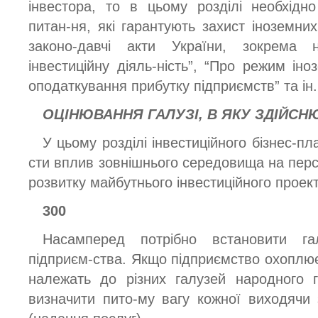
інвестора, то в цьому розділі необхідн
питан-ня, які гарантують захист іноземни
законо-давчі акти України, зокрема
інвестиційну діяль-ність”, “Про режим іно
оподаткування прибутку підприємств” та ін.
ОЦІНЮВАННЯ
ГАЛУЗІ
,
В
ЯКУ
ЗДІЙСН
У цьому розділі інвестиційного бізнес-п
сти вплив зовнішнього середовища на перс
розвитку майбутнього інвестиційного проект
300
Насамперед потрібно встановити га
підприєм-ства. Якщо підприємство охоплює 
належать до різних галузей народного г
визначити пито-му вагу кожної виходячи з