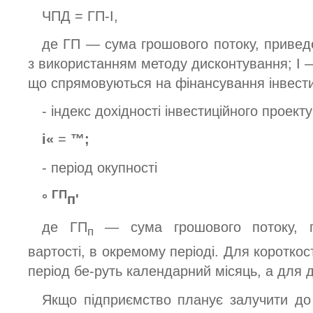
ЧПД = ГП-І,
де ГП — сума грошового потоку, приведе
з використанням методу дисконтування; І —
що спрямовуються на фінансування інвести
- індекс дохідності інвестиційного проекту
і«
=
™
;
- період окупності
ГП
°
п'
де ГП
— сума грошового потоку, п
п
вартості, в окремому періоді. Для короткос
період бе-руть календарний місяць, а для 
Якщо підприємство планує залучити до 