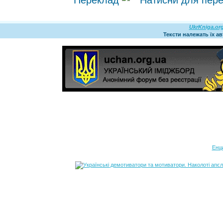
Переклад
UkrKniga.or
Тексти належать їх а
Енц