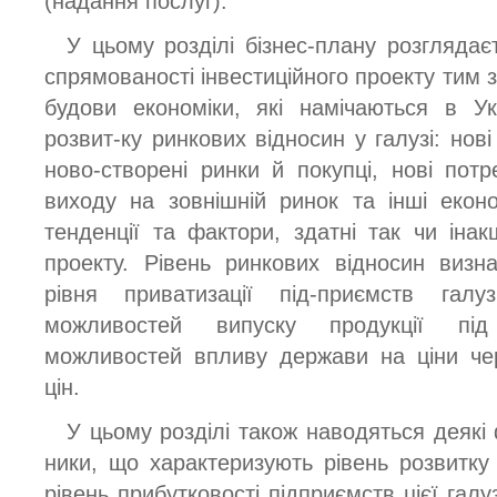
(надання послуг).
У цьому розділі бізнес-плану розглядаєт
спрямованості інвестиційного проекту тим 
будови економіки, які намічаються в Ук
розвит-ку ринкових відносин у галузі: нов
ново-створені ринки й покупці, нові потр
виходу на зовнішній ринок та інші економ
тенденції та фактори, здатні так чи іна
проекту. Рівень ринкових відносин визн
рівня приватизації під-приємств галуз
можливостей випуску продукції пі
можливостей впливу держави на ціни че
цін.
У цьому розділі також наводяться деякі 
ники, що характеризують рівень розвитку 
рівень прибутковості підприємств цієї галу