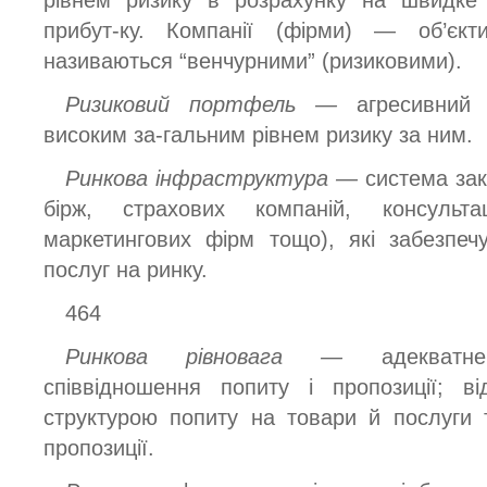
прибут-ку. Компанії (фірми) — об’єк
називаються “венчурними” (ризиковими).
Ризиковий портфель —
агресивний 
високим за-гальним рівнем ризику за ним.
Ринкова інфраструктура —
система зак
бірж, страхових компаній, консульта
маркетингових фірм тощо), які забезпеч
послуг на ринку.
464
Ринкова рівновага —
адекват
співвідношення попиту і пропозиції; ві
структурою попиту на товари й послуги 
пропозиції.