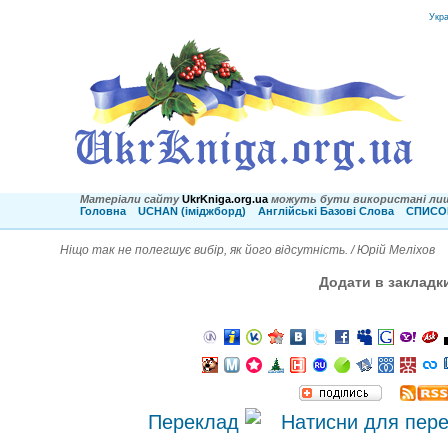
Укр
Матеріали сайту
UkrKniga.org.ua
можуть бути використані лиш
Головна
UCHAN (іміджборд)
Англійські Базові Слова
СПИСОК
Ніщо так не полегшує вибір, як його відсутність. / Юрій Меліхов
Додати в закладк
Переклад