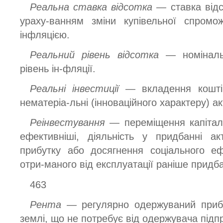
Реальна ставка відсотка —
ставка від
ураху-ванням зміни купівельної спромо
інфляцією.
Реальний рівень відсотка —
номінал
рівень ін-фляції.
Реальні інвестиції —
вкладення кошті
нематеріа-льні (інноваційного характеру) ак
Реінвестування —
переміщення капітал
ефективніші, діяльність у придбанні а
прибутку або досягнення соціального еф
отри-маного від експлуатації раніше придба
463
Рента —
регулярно одержуваний прибу
землі, що не потребує від одержувача підп