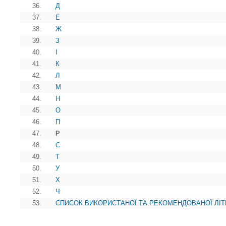
36.
Д
37.
Е
38.
Ж
39.
З
40.
І
41.
К
42.
Л
43.
М
44.
Н
45.
О
46.
П
47.
Р
48.
С
49.
Т
50.
У
51.
Х
52.
Ч
53.
СПИСОК ВИКОРИСТАНОЇ ТА РЕКОМЕНДОВАНОЇ ЛІТ