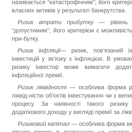
називається “катастрофічним”; його критері
власних активів у результаті банкрутства.
Ризик втрати прибутку —
рівень
“допустимим”; його критерієм є можливість
при-бутку.
Ризик інфляції—
ризик, пов’язаний 
інвестицій у зв’язку з інфляцією. В умов
ризику інвестор може вимагати додат
інфляційної премії.
Ризик ліквідності —
особлива форма ри
ліквід-ністю об’єктів інвестування чи з вел
процесу. За наявності такого ризику
додаткового доходу у вигляді премії за лікв
Ризиковий капітал —
особлива форма вк
рівнем ризику в розрахунку на швидке