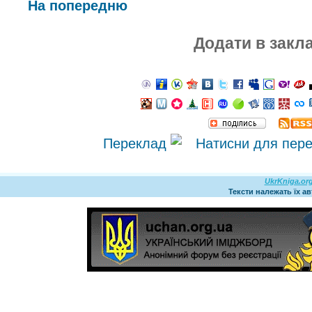
На попередню
Додати в закл
Переклад
UkrKniga.or
Тексти належать їх а