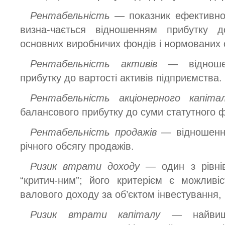
Рентабельність —
показник ефективно
визна-чається відношенням прибутку до
основних виробничих фондів і нормованих 
Рентабельність активів —
віднош
прибутку до вартості активів підприємства.
Рентабельність акціонерного капі
балансового прибутку до суми статутного 
Рентабельність продажів —
відношенн
річного обсягу продажів.
Ризик втрати доходу —
один з рівні
“критич-ним”; його критерієм є можливі
валового доходу за об’єктом інвестування,
Ризик втрати капіталу —
найви