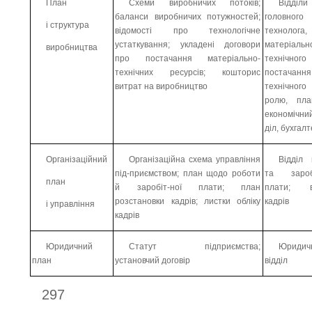
План
Схеми виробничих потоків;
Відділи
баланси виробничих потужностей;
головного
і структура
відомості про технологічне
технолога,
устаткування; укладені договори
матеріальн
виробництва
про постачання матеріально-
технічного
технічних ресурсів; кошторис
постачання
витрат на виробництво
технічного 
ролю, пла
економічний
діл, бухгалт
Організаційний
Організаційна схема управління
Відділ 
під-приємством; план щодо роботи
та заробі
план
й заробіт-ної плати; план
плати; ві
розстановки кадрів; листки обліку
кадрів
і управління
кадрів
Юридичний
Статут підприємства;
Юридич
план
установчий договір
відділ
297