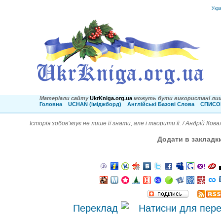
Укр
Матеріали сайту
UkrKniga.org.ua
можуть бути використані лиш
Головна
UCHAN (іміджборд)
Англійські Базові Слова
СПИСОК
Історія зобов’язує не лише її знати, але і творити її. / Андрій Кова
Додати в закладк
Переклад