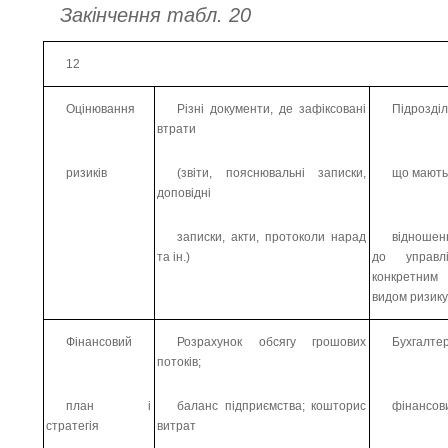
Закінчення табл. 20
12
Оцінювання
Різні документи, де зафіксовані
Підрозділ
втрати
ризиків
(звіти, пояснювальні записки,
що мают
доповідні
записки, акти, протоколи нарад
відношен
та ін.)
до управлі
конкретним
видом ризик
Фінансовий
Розрахунок обсягу грошових
Бухгалтер
потоків;
план і
баланс підприємства; кошторис
фінансов
стратегія
витрат