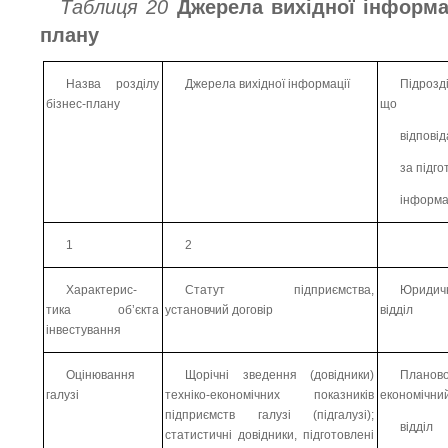
Таблиця 20
Джерела вихідної інформа
плану
Назва розділу
Джерела вихідної інформації
Підрозд
бізнес-плану
що
відпові
за підго
інформа
1
2
Характерис-
Статут підприємства,
Юридич
тика об’єкта
установчий договір
відділ
інвестування
Оцінювання
Щорічні зведення (довідники)
Планово
галузі
техніко-економічних показників
економічни
підприємств галузі (підгалузі);
відділ
статистичні довідники, підготовлені