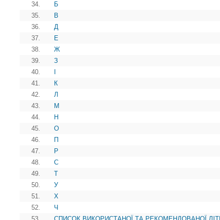
34.
Б
35.
В
36.
Д
37.
Е
38.
Ж
39.
З
40.
І
41.
К
42.
Л
43.
М
44.
Н
45.
О
46.
П
47.
Р
48.
С
49.
Т
50.
У
51.
Х
52.
Ч
53.
СПИСОК ВИКОРИСТАНОЇ ТА РЕКОМЕНДОВАНОЇ ЛІТ