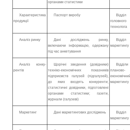
органами статистики
Характеристика
Паспорт виробу
Відділ
продукції
головного
технолога
Аналіз ринку
Дані досліджень ринку,
Відділ
включаючи інформацію, одержану
маркетингу
під час анкетування
Аналіз конку-
Щорічні зведення (довідники)
Відділи
рентів
техніко-економічних показників
планово-
підприємств галузей (підгалузей),
економічн
до яких входять конкуренти;
маркетингу
статистичні довідники, підготовлені
органами статистики; газети,
журнали (галузеві)
Маркетинг
Дані маркетингових досліджень
Відділ
маркетингу