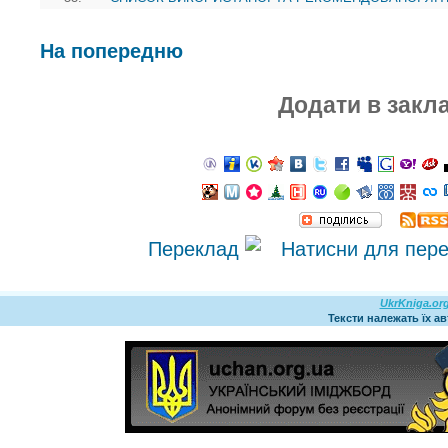
На попередню
Додати в закл
Переклад
UkrKniga.or
Тексти належать їх а