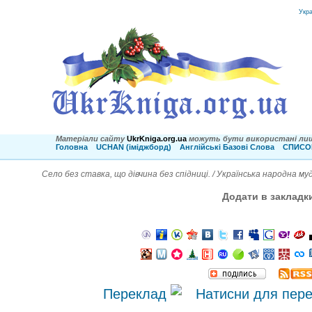
Укр
Матеріали сайту
UkrKniga.org.ua
можуть бути використані лиш
Головна
UCHAN (іміджборд)
Англійські Базові Слова
СПИСОК
Село без ставка, що дівчина без спідниці. / Українська народна му
Додати в закладк
Переклад