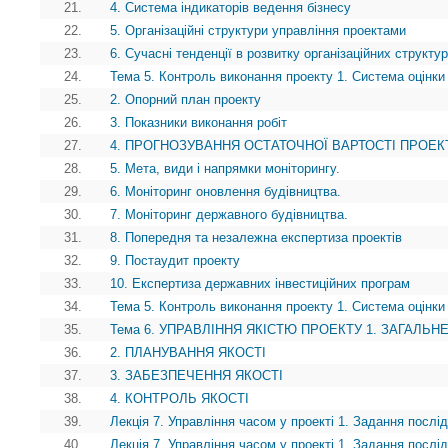
21.
4. Система індикаторів ведення бізнесу
22.
5. Організаційні структури управління проектами
23.
6. Сучасні тенденції в розвитку організаційних структу
24.
Тема 5. Контроль виконання проекту 1. Система оцінки 
25.
2. Опорний план проекту
26.
3. Показники виконання робіт
27.
4. ПРОГНОЗУВАННЯ ОСТАТОЧНОЇ ВАРТОСТІ ПРОЕК
28.
5. Мета, види і напрямки моніторингу.
29.
6. Моніторинг оновлення будівництва.
30.
7. Моніторинг державного будівництва.
31.
8. Попередня та незалежна експертиза проектів
32.
9. Постаудит проекту
33.
10. Експертиза державних інвестиційних програм
34.
Тема 5. Контроль виконання проекту 1. Система оцінки 
35.
Тема 6. УПРАВЛІННЯ ЯКІСТЮ ПРОЕКТУ 1. ЗАГАЛЬ
36.
2. ПЛАНУВАННЯ ЯКОСТІ
37.
3. ЗАБЕЗПЕЧЕННЯ ЯКОСТІ
38.
4. КОНТРОЛЬ ЯКОСТІ
39.
Лекція 7. Управління часом у проекті 1. Задання послід
40.
Лекція 7. Управління часом у проекті 1. Задання послід