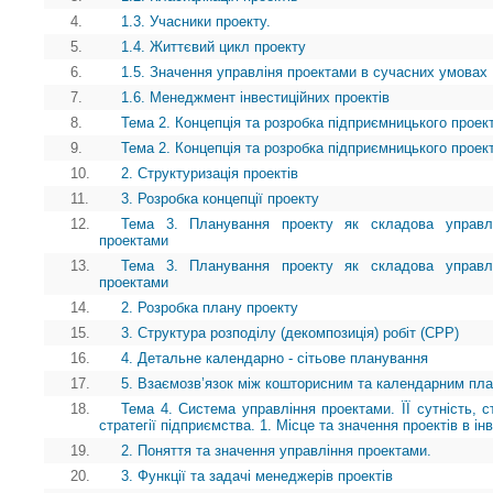
4.
1.3. Учасники проекту.
5.
1.4. Життєвий цикл проекту
6.
1.5. Значення управліня проектами в сучасних умовах
7.
1.6. Менеджмент інвестиційних проектів
8.
Тема 2. Концепція та розробка підприємницького проек
9.
Тема 2. Концепція та розробка підприємницького проек
10.
2. Структуризація проектів
11.
3. Розробка концепції проекту
12.
Тема 3. Планування проекту як складова управл
проектами
13.
Тема 3. Планування проекту як складова управл
проектами
14.
2. Розробка плану проекту
15.
3. Структура розподілу (декомпозиція) робіт (СРР)
16.
4. Детальне календарно - сітьове планування
17.
5. Взаємозв’язок між кошторисним та календарним пл
18.
Тема 4. Система управління проектами. ЇЇ сутність, ст
стратегії підприємства. 1. Місце та значення проектів в ін
19.
2. Поняття та значення управління проектами.
20.
3. Функції та задачі менеджерів проектів