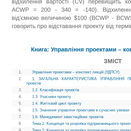
відхилення вартості (CV) перевищить 
ACWP = 200 - 340 = -140). Відхилення
від’ємною величиною $100 (BCWP - BCWS
говорить про відставання проекту від термін
Книга: Управління проектами – ко
ЗМІСТ
1.
Управління проектами – конспект лекцій (УДПСУ)
2.
1. ЗАГАЛЬНА ХАРАКТЕРИСТИКА УПРАВЛІННЯ ПРОЕ
проектів
3.
1.2. Класифікація проектів
4.
1.3. Учасники проекту.
5.
1.4. Життєвий цикл проекту
6.
1.5. Значення управліня проектами в сучасних умовах
7.
1.6. Менеджмент інвестиційних проектів
8.
Тема 2. Концепція та розробка підприємницького проек
9.
Тема 2. Концепція та розробка підприємницького проек