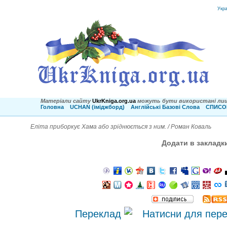
Укр
Матеріали сайту
UkrKniga.org.ua
можуть бути використані лиш
Головна
UCHAN (іміджборд)
Англійські Базові Слова
СПИСОК
Еліта приборкує Хама або зріднюється з ним. / Роман Коваль
Додати в закладк
Переклад