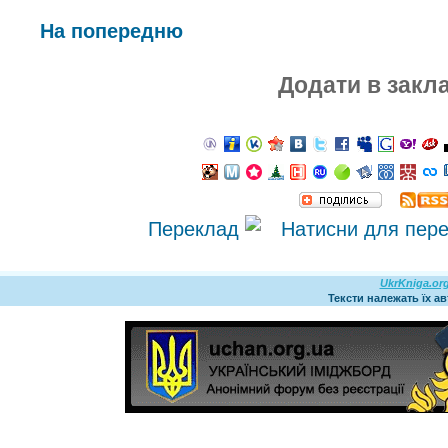
На попередню
Додати в закл
Переклад
UkrKniga.or
Тексти належать їх а