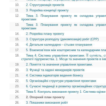
10.
2. Структуризація проектів
11.
3. Розробка концепції проекту
12.
Тема 3. Планування проекту як складова управл
проектами
13.
Тема 3. Планування проекту як складова управл
проектами
14.
2. Розробка плану проекту
15.
3. Структура розподілу (декомпозиція) робіт (СРР)
16.
4. Детальне календарно - сітьове планування
17.
5. Взаємозв’язок між кошторисним та календарним пл
18.
Тема 4. Система управління проектами. ЇЇ сутність, ст
стратегії підприємства. 1. Місце та значення проектів в ін
19.
2. Поняття та значення управління проектами.
20.
3. Функції та задачі менеджерів проектів
21.
4. Система індикаторів ведення бізнесу
22.
5. Організаційні структури управління проектами
23.
6. Сучасні тенденції в розвитку організаційних структу
24.
Тема 5. Контроль виконання проекту 1. Система оцінки 
25.
2. Опорний план проекту
26.
3. Показники виконання робіт