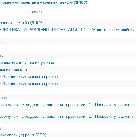
Управління проектами – конспект лекцій (УДПСУ)
ЗМІСТ
онспект лекцій (УДПСУ)
РИСТИКА УПРАВЛІННЯ ПРОЕКТАМИ 1.1. Сутність інвестиційних
в
ту
 проектами в сучасних умовах
ійних проектів
робка підприємницького проекту
робка підприємницького проекту
в
екту
оекту як складова управління проектами 1. Процеси управління
оекту як складова управління проектами 1. Процеси управління
у
декомпозиція) робіт (СРР)