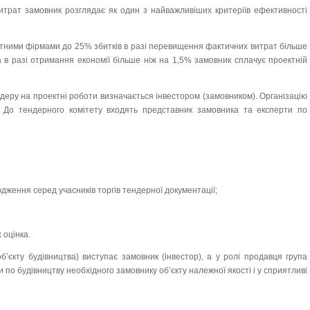
витрат замовник розглядає як один з найважливіших критеріїв ефективності
ктними фірмами до 25% збитків в разі перевищення фактичних витрат більше
 а в разі отримання економії більше ніж на 1,5% замовник сплачує проектній
деру на проектні роботи визначається інвестором (замовником). Організацію
. До тендерного комітету входять представник замовника та експерти по
юдження серед учасників торгів тендерної документації;
 оцінка.
б’єкту будівництва) виступає замовник (інвестор), а у ролі продавця група
и по будівництву необхідного замовнику об’єкту належної якості і у сприятливі