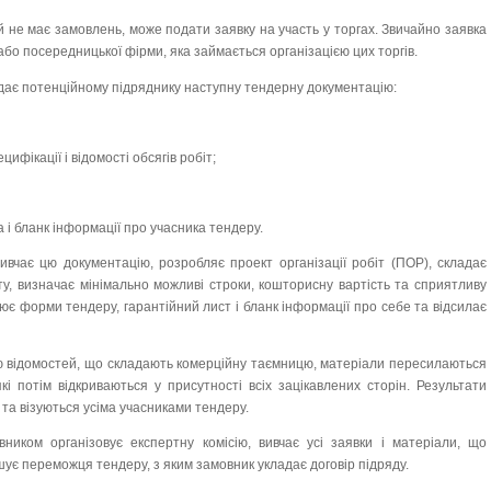
й не має замовлень, може подати заявку на участь у торгах. Звичайно заявка
або посередницької фірми, яка займається організацією цих торгів.
ає потенційному підряднику наступну тендерну документацію:
цифікації і відомості обсягів робіт;
 і бланк інформації про учасника тендеру.
ивчає цю документацію, розробляє проект організації робіт (ПОР), складає
ту, визначає мінімально можливі строки, кошторисну вартість та сприятливу
нює форми тендеру, гарантійний лист і бланк інформації про себе та відсилає
 відомостей, що складають комерційну таємницю, матеріали пересилаються
кі потім відкриваються у присутності всіх зацікавлених сторін. Результати
а візуються усіма учасниками тендеру.
иком організовує експертну комісію, вивчає усі заявки і матеріали, що
шує переможця тендеру, з яким замовник укладає договір підряду.