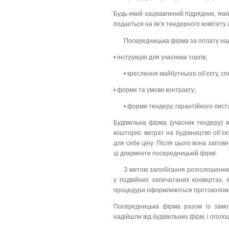
Будь-який зацікавлений підрядник, яки
подається на ім’я тендерного комітету 
Посередницька фірма за оплату над
• інструкцію для учасника торгів;
• креслення майбутнього об’єкту, спе
• форми та умови контракту;
• форми тендеру, гарантійного листа
Будівельна фірма (учасник тендеру) в
кошторис витрат на будівництво об’єк
для себе ціну. Після цього вона запов
ці документи посередницькій фірмі.
З метою запобігання розголошенню
у подвійних запечатаних конвертах, я
процедури оформлюються протоколом т
Посередницька фірма разом із замовн
надійшли від будівельних фірм, і оголо