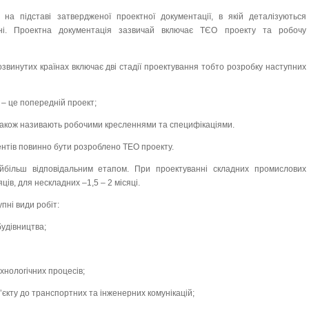
я на підставі затвердженої проектної документації, в якій деталізуються
ані. Проектна документація зазвичай включає ТЄО проекту та робочу
озвинутих країнах включає дві стадії проектування тобто розробку наступних
 – це попередній проект;
кі також називають робочими кресленнями та специфікаціями.
ентів повинно бути розроблено ТЕО проекту.
йбільш відповідальним етапом. При проектуванні складних промислових
яців, для нескладних –1,5 – 2 місяці.
пні види робіт:
удівництва;
хнологічних процесів;
’єкту до транспортних та інженерних комунікацій;