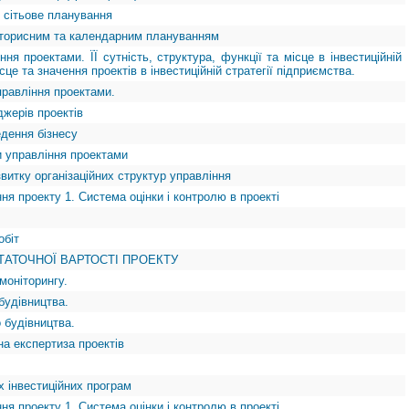
 сітьове планування
шторисним та календарним плануванням
ня проектами. ЇЇ сутність, структура, функції та місце в інвестиційній
ісце та значення проектів в інвестиційній стратегії підприємства.
правління проектами.
джерів проектів
едення бізнесу
ри управління проектами
звитку організаційних структур управління
ня проекту 1. Система оцінки і контролю в проекті
обіт
ТАТОЧНОЇ ВАРТОСТІ ПРОЕКТУ
моніторингу.
будівництва.
 будівництва.
а експертиза проектів
х інвестиційних програм
ня проекту 1. Система оцінки і контролю в проекті