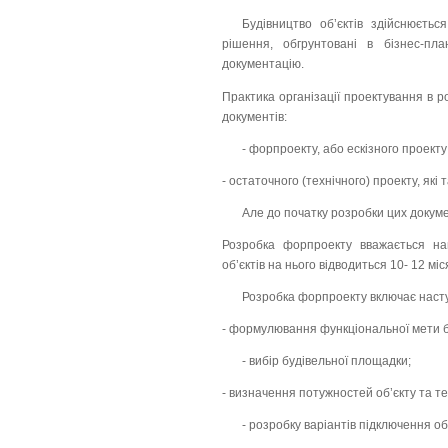
Будівництво об’єктів здійснюєтьс
рішення, обгрунтовані в бізнес-пл
документацію.
Практика організації проектування в р
документів:
- форпроекту, або ескізного проекту
- остаточного (технічного) проекту, я
Але до початку розробки цих докум
Розробка форпроекту вважається на
об’єктів на нього відводиться 10- 12 міс
Розробка форпроекту включає насту
- формулювання функціональної мети б
- вибір будівельної площадки;
- визначення потужностей об’єкту та те
- розробку варіантів підключення об