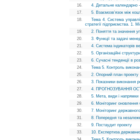
16.
4. Детальне календарно -
17.
5. Взаємозв’язок між ко
18.
Тема 4. Система управлін
стратегії підприємства. 1. М
19.
2. Поняття та значення у
20.
3. Функції та задачі мене
21.
4. Система індикаторів в
22.
5. Організаційні структу
23.
6. Сучасні тенденції в ро
24.
Тема 5. Контроль виконан
25.
2. Опорний план проекту
26.
3. Показники виконання р
27.
4. ПРОГНОЗУВАННЯ ОС
28.
5. Мета, види і напрямки 
29.
6. Моніторинг оновлення 
30.
7. Моніторинг державного
31.
8. Попередня та незалежн
32.
9. Постаудит проекту
33.
10. Експертиза державни
34.
Тема 5. Контроль виконан