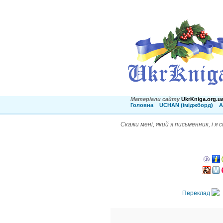
Матеріали сайту
UkrKniga.org.u
Головна
UCHAN (іміджборд)
А
Скажи мені, який я письменник, і я
Переклад