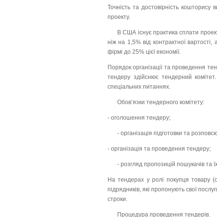
Точність та достовірність кошторису 
проекту.
В США існує практика сплати прое
ніж на 1,5% від контрактної вартості,
фірмі до 25% цієї економії.
Порядок організації та проведення тен
тендеру здійснює тендерний комітет
спеціальних питаннях.
Обов’язки тендерного комітету:
- оголошення тендеру;
- організація підготовки та розповс
- організація та проведення тендеру;
- розгляд пропозицій пошукачів та їх
На тендерах у ролі покупця товару (о
підрядників, які пропонують свої послуг
строки.
Процедура проведення тендерів.