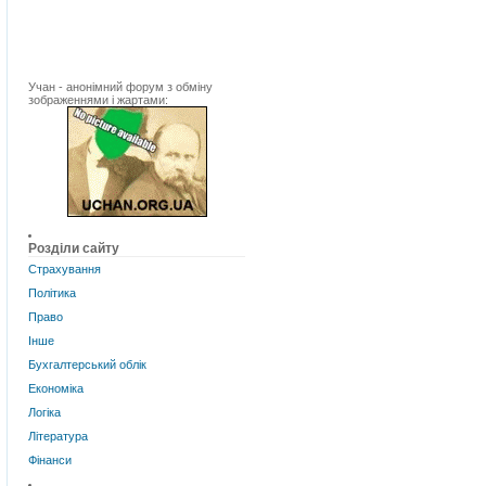
Учан - анонімний форум з обміну
зображеннями і жартами:
Розділи сайту
Страхування
Політика
Право
Інше
Бухгалтерський облік
Економіка
Логіка
Література
Фінанси