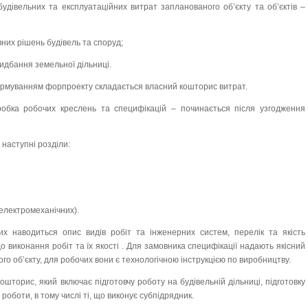
будівельних та експлуатаційних витрат запланованого об’єкту та об’єктів –
них рішень будівель та споруд;
идбання земельної дільниці.
формуванням форпроекту складається власний кошторис витрат.
робка робочих креслень та специфікацій – починається після узгодження
 наступні розділи:
 електромеханічних).
их наводиться опис видів робіт та інженерних систем, перелік та якість
до виконання робіт та їх якості . Для замовника специфікації надають якісний
го об’єкту, для робочих вони є технологічною інструкцією по виробництву.
шторис, який включає підготовчу роботу на будівельній дільниці, підготовку
 роботи, в тому числі ті, що виконує субпідрядник.