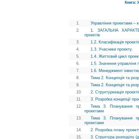
Книга: 
1.
Управління проектами – к
2.
1. ЗАГАЛЬНА ХАРАКТЕ
проектів
3.
1.2. Класифікація проекті
4.
1.3. Учасники проекту.
5.
1.4. Життєвий цикл проек
6.
1.5. Значення управліня
7.
1.6. Менеджмент інвестиц
8.
Тема 2. Концепція та роз
9.
Тема 2. Концепція та роз
10.
2. Структуризація проекті
11.
3. Розробка концепції про
12.
Тема 3. Планування пр
проектами
13.
Тема 3. Планування пр
проектами
14.
2. Розробка плану проект
15.
3. Структура розподілу (