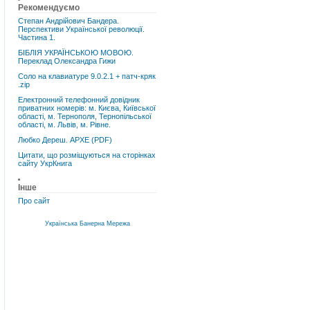
Рекомендуємо
Степан Андрійович Бандера.
Перспективи Української революції.
Частина 1.
БІБЛІЯ УКРАЇНСЬКОЮ МОВОЮ.
Переклад Олександра Гижи
Соло на клавиатуре 9.0.2.1 + патч-кряк
.zip
Електронний телефонний довідник
приватних номерів: м. Києва, Київської
області, м. Тернополя, Тернопільської
області, м. Львів, м. Рівне.
Любко Дереш. АРХЕ (PDF)
Цитати, що розміщуються на сторінках
сайту УкрКнига
Інше
Про сайт
Українська Банерна Мережа