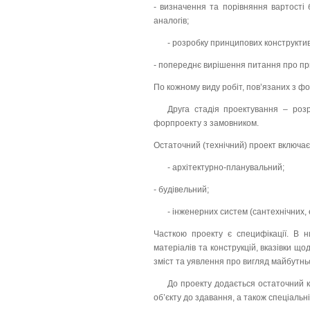
- визначення та порівняння вартості 
аналогів;
- розробку принципових конструктив
- попереднє вирішення питання про пр
По кожному виду робіт, пов’язаних з 
Друга стадія проектування – роз
форпроекту з замовником.
Остаточний (технічний) проект включає
- архітектурно-планувальний;
- будівельний;
- інженерних систем (сантехнічних,
Часткою проекту є специфікації. В н
матеріалів та конструкцій, вказівки що
зміст та уявлення про вигляд майбутньо
До проекту додається остаточний ко
об’єкту до здавання, а також спеціальні