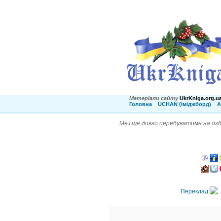
Матеріали сайту
UkrKniga.org.u
Головна
UCHAN (іміджборд)
А
Меч ще довго перебуватиме на озбр
Переклад