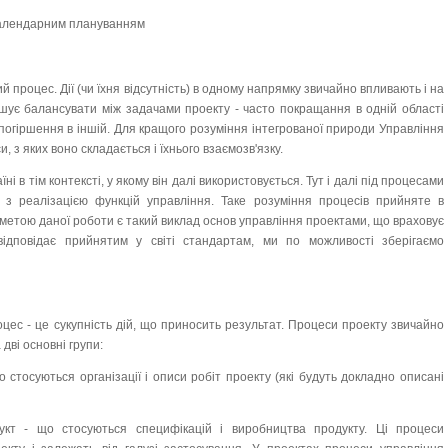
 календарним плануванням
 процес. Дії (чи їхня відсутність) в одному напрямку звичайно впливають і на
ушує балансувати між задачами проекту - часто покращання в одній області
погіршення в іншій. Для кращого розуміння інтегрованої природи Управління
з яких воно складається і їхнього взаємозв'язку.
ні в тім контексті, у якому він далі використовується. Тут і далі під процесами
ні з реалізацією функцій управління. Таке розуміння процесів прийняте в
 метою даної роботи є такий виклад основ управління проектами, що враховує
 відповідає прийнятим у світі стандартам, ми по можливості зберігаємо
оцес - це сукупність дій, що приносить результат. Процеси проекту звичайно
дві основні групи:
стосуються організації і описи робіт проекту (які будуть докладно описані
укт - що стосуються специфікацій і виробництва продукту. Ці процеси