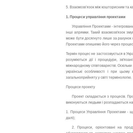
5. Взаємозв’язок між кошторисним та
1. Процеси управління проектами
Управління Проектами - інтегрований
інші апрямки. Такий взаємозв'язок зм
може бути досягнуто лише за рахунок 
Проектами опишемо його через процеси, 
Термін процес не застосовується в Украї
розуміються дії і процедури, зв'яза
міжнародному співтоваристві. Оскільки
українські особливості і при цьому
загальноприйняту у світі термінологію.
Процеси проекту
Проект складається з процесів. Пр
виконуються людьми і розпадаються на 
1. Процеси Управління Проектами - що 
далі);
2. Процеси, орієнтовані на прод