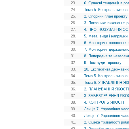
23.
6. Сучасні тенденції в ро
24.
Тема 5. Контроль виконан
25.
2. Опорний план проекту
26.
3. Показники виконання р
27.
4. ПРОГНОЗУВАННЯ ОС
28.
5. Мета, види і напрямки 
29.
6. Моніторинг оновлення 
30.
7. Моніторинг державного
31.
8. Попередня та незалежн
32.
9. Постаудит проекту
33.
10. Експертиза державни
34.
Тема 5. Контроль виконан
35.
Тема 6. УПРАВЛІННЯ Я
36.
2. ПЛАНУВАННЯ ЯКОСТІ
37.
3. ЗАБЕЗПЕЧЕННЯ ЯКО
38.
4. КОНТРОЛЬ ЯКОСТІ
39.
Лекція 7. Управління часо
40.
Лекція 7. Управління часо
41.
2. Оцінка тривалості робі
42.
3. Розробка календарног