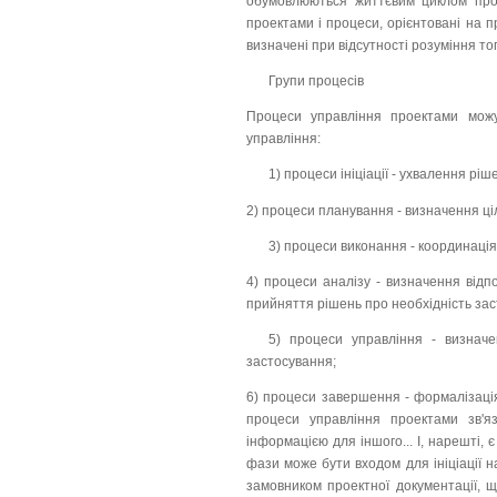
обумовлюються життєвим циклом прое
проектами і процеси, орієнтовані на п
визначені при відсутності розуміння тог
Групи процесів
Процеси управління проектами можут
управління:
1) процеси ініціації - ухвалення рі
2) процеси планування - визначення ціл
3) процеси виконання - координація
4) процеси аналізу - визначення відпо
прийняття рішень про необхідність зас
5) процеси управління - визначе
застосування;
6) процеси завершення - формалізація
процеси управління проектами зв'я
інформацією для іншого... І, нарешті, 
фази може бути входом для ініціації 
замовником проектної документації, щ