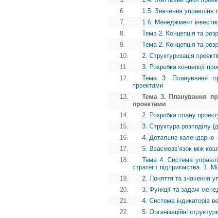
6.
1.5. Значення управліня
7.
1.6. Менеджмент інвестиц
8.
Тема 2. Концепція та роз
9.
Тема 2. Концепція та роз
10.
2. Структуризація проекті
11.
3. Розробка концепції про
12.
Тема 3. Планування пр
проектами
13.
Тема 3. Планування пр
проектами
14.
2. Розробка плану проект
15.
3. Структура розподілу (
16.
4. Детальне календарно -
17.
5. Взаємозв’язок між ко
18.
Тема 4. Система управлін
стратегії підприємства. 1. М
19.
2. Поняття та значення у
20.
3. Функції та задачі мене
21.
4. Система індикаторів в
22.
5. Організаційні структу