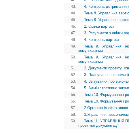
43.
4. Контроль дотримання 
44.
Тема 8. Управління варті
45.
Тема 8. Управління варті
46.
2. Оцінка вартості
47.
3. Результати з оцінки ва
48.
4. Контроль вартості
49.
Тема 9. Управління ін
комунікаціями
50.
Тема 9. Управління ін
комунікаціями
51.
2. Документи проекту, їх
52.
3. Планування інформацій
53.
4. Звітування про викона
54.
5. Адміністративне закри
55.
Тема 10. Формування і ро
56.
Тема 10. Формування і ро
57.
2.Організація ефективної
58.
3.Управління персоналом
59.
Тема 11. УПРАВЛІННЯ П
проектної документації