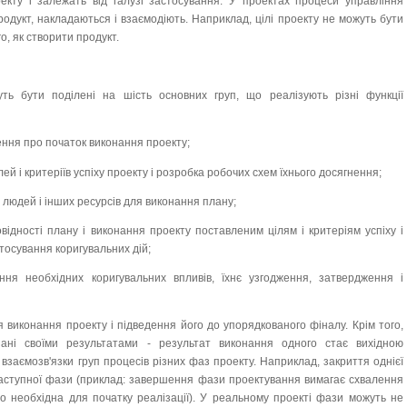
кту і залежать від галузі застосування. У проектах процеси управління
родукт, накладаються і взаємодіють. Наприклад, цілі проекту не можуть бути
о, як створити продукт.
ь бути поділені на шість основних груп, що реалізують різні функції
шення про початок виконання проекту;
ей і критеріїв успіху проекту і розробка робочих схем їхнього досягнення;
 людей і інших ресурсів для виконання плану;
відності плану і виконання проекту поставленим цілям і критеріям успіху і
тосування коригувальних дій;
ння необхідних коригувальних впливів, їхнє узгодження, затвердження і
 виконання проекту і підведення його до упорядкованого фіналу. Крім того,
зані своїми результатами - результат виконання одного стає вихідною
є взаємозв'язки груп процесів різних фаз проекту. Наприклад, закриття однієї
наступної фази (приклад: завершення фази проектування вимагає схвалення
о необхідна для початку реалізації). У реальному проекті фази можуть не