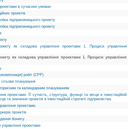
 проектами в сучасних умовах
ійних проектів
робка підприємницького проекту
робка підприємницького проекту
в
екту
оекту як складова управління проектами 1. Процеси управління
оекту як складова управління проектами 1. Процеси управління
у
декомпозиція) робіт (СРР)
 сітьове планування
шторисним та календарним плануванням
ня проектами. ЇЇ сутність, структура, функції та місце в інвестиційній
ісце та значення проектів в інвестиційній стратегії підприємства.
правління проектами.
джерів проектів
едення бізнесу
ри управління проектами