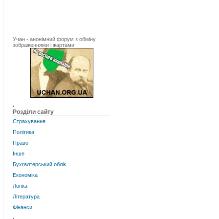
Учан - анонімний форум з обміну
зображеннями і жартами:
Розділи сайту
Страхування
Політика
Право
Інше
Бухгалтерський облік
Економіка
Логіка
Література
Фінанси