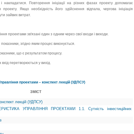
і накладатися. Повторення ініціації на різних фазах проекту допомагає
 проекту. Якщо необхідність його здійснення відпала, чергова ініціація
ути зайвих витрат.
ння проектами зв'язані один з одним через свої входи і виходи.
 показники, згідно яким процес виконується.
оказники, що є результатом процесу.
х вхід перетворюється у вихід.
Управління проектами – конспект лекцій (УДПСУ)
ЗМІСТ
онспект лекцій (УДПСУ)
РИСТИКА УПРАВЛІННЯ ПРОЕКТАМИ 1.1. Сутність інвестиційних
в
ту