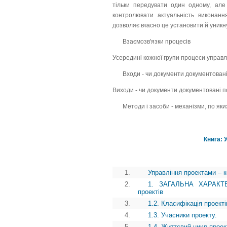
тільки передувати один одному, але 
контролювати актуальність виконання
дозволяє вчасно це установити й уникн
Взаємозв'язки процесів
Усередині кожної групи процеси управлі
Входи - чи документи документовані
Виходи - чи документи документовані п
Методи і засоби - механізми, по яки
Книга: 
1.
Управління проектами – к
2.
1. ЗАГАЛЬНА ХАРАКТЕ
проектів
3.
1.2. Класифікація проекті
4.
1.3. Учасники проекту.
5.
1.4. Життєвий цикл проек