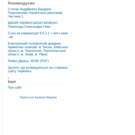
Рекомендуємо
Степан Андрійович Бандера.
Перспективи Української революції.
Частина 1.
БІБЛІЯ УКРАЇНСЬКОЮ МОВОЮ.
Переклад Олександра Гижи
Соло на клавиатуре 9.0.2.1 + патч-кряк
.zip
Електронний телефонний довідник
приватних номерів: м. Києва, Київської
області, м. Тернополя, Тернопільської
області, м. Львів, м. Рівне.
Любко Дереш. АРХЕ (PDF)
Цитати, що розміщуються на сторінках
сайту УкрКнига
Інше
Про сайт
Українська Банерна Мережа